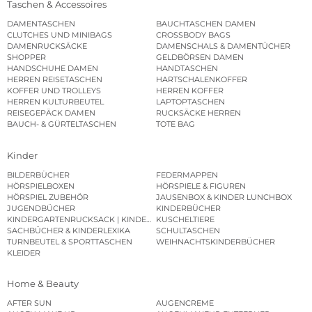
Taschen & Accessoires
DAMENTASCHEN
BAUCHTASCHEN DAMEN
CLUTCHES UND MINIBAGS
CROSSBODY BAGS
DAMENRUCKSÄCKE
DAMENSCHALS & DAMENTÜCHER
SHOPPER
GELDBÖRSEN DAMEN
HANDSCHUHE DAMEN
HANDTASCHEN
HERREN REISETASCHEN
HARTSCHALENKOFFER
KOFFER UND TROLLEYS
HERREN KOFFER
HERREN KULTURBEUTEL
LAPTOPTASCHEN
REISEGEPÄCK DAMEN
RUCKSÄCKE HERREN
BAUCH- & GÜRTELTASCHEN
TOTE BAG
Kinder
BILDERBÜCHER
FEDERMAPPEN
HÖRSPIELBOXEN
HÖRSPIELE & FIGUREN
HÖRSPIEL ZUBEHÖR
JAUSENBOX & KINDER LUNCHBOX
JUGENDBÜCHER
KINDERBÜCHER
KINDERGARTENRUCKSACK | KINDERGARTENBEUTEL
KUSCHELTIERE
SACHBÜCHER & KINDERLEXIKA
SCHULTASCHEN
TURNBEUTEL & SPORTTASCHEN
WEIHNACHTSKINDERBÜCHER
KLEIDER
Home & Beauty
AFTER SUN
AUGENCREME