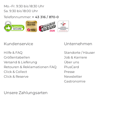
Mo.–Fr. 9:30 bis 18:30 Uhr
Sa. 9:30 bis 18:00 Uhr
Telefonnummer:
+ 43 316 / 870-0
Kundenservice
Unternehmen
Hilfe & FAQ
Standorte / Häuser
Größentabellen
Job & Karriere
Versand & Lieferung
Über uns
Retouren & Reklamationen FAQ
PlusCard
Click & Collect
Presse
Click & Reserve
Newsletter
Gastronomie
Unsere Zahlungsarten
Klarna
Paypal
Mastercard
Visa
Diners
Eps
Shop
Applepay
Amazon