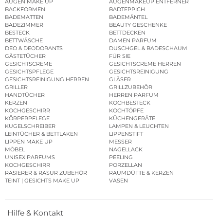
AUGEN MAKE UP
AUGENMAKEUP ENTFERNER
BACKFORMEN
BADTEPPICH
BADEMATTEN
BADEMÄNTEL
BADEZIMMER
BEAUTY GESCHENKE
BESTECK
BETTDECKEN
BETTWÄSCHE
DAMEN PARFUM
DEO & DEODORANTS
DUSCHGEL & BADESCHAUM
GÄSTETÜCHER
FÜR SIE
GESICHTSCREME
GESICHTSCREME HERREN
GESICHTSPFLEGE
GESICHTSREINIGUNG
GESICHTSREINIGUNG HERREN
GLÄSER
GRILLER
GRILLZUBEHÖR
HANDTÜCHER
HERREN PARFUM
KERZEN
KOCHBESTECK
KOCHGESCHIRR
KOCHTÖPFE
KÖRPERPFLEGE
KÜCHENGERÄTE
KUGELSCHREIBER
LAMPEN & LEUCHTEN
LEINTÜCHER & BETTLAKEN
LIPPENSTIFT
LIPPEN MAKE UP
MESSER
MÖBEL
NAGELLACK
UNISEX PARFUMS
PEELING
KOCHGESCHIRR
PORZELLAN
RASIERER & RASUR ZUBEHÖR
RAUMDÜFTE & KERZEN
TEINT | GESICHTS MAKE UP
VASEN
Hilfe & Kontakt