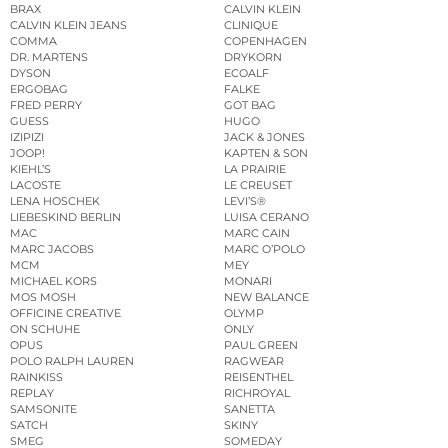
BRAX
CALVIN KLEIN
CALVIN KLEIN JEANS
CLINIQUE
COMMA
COPENHAGEN
DR. MARTENS
DRYKORN
DYSON
ECOALF
ERGOBAG
FALKE
FRED PERRY
GOT BAG
GUESS
HUGO
IZIPIZI
JACK & JONES
JOOP!
KAPTEN & SON
KIEHL’S
LA PRAIRIE
LACOSTE
LE CREUSET
LENA HOSCHEK
LEVI’S®
LIEBESKIND BERLIN
LUISA CERANO
MAC
MARC CAIN
MARC JACOBS
MARC O’POLO
MCM
MEY
MICHAEL KORS
MONARI
MOS MOSH
NEW BALANCE
OFFICINE CREATIVE
OLYMP
ON SCHUHE
ONLY
OPUS
PAUL GREEN
POLO RALPH LAUREN
RAGWEAR
RAINKISS
REISENTHEL
REPLAY
RICHROYAL
SAMSONITE
SANETTA
SATCH
SKINY
SMEG
SOMEDAY