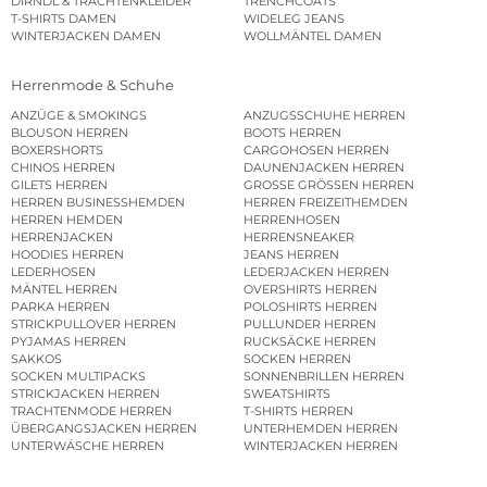
DIRNDL & TRACHTENKLEIDER
TRENCHCOATS
T-SHIRTS DAMEN
WIDELEG JEANS
WINTERJACKEN DAMEN
WOLLMÄNTEL DAMEN
Herrenmode & Schuhe
ANZÜGE & SMOKINGS
ANZUGSSCHUHE HERREN
BLOUSON HERREN
BOOTS HERREN
BOXERSHORTS
CARGOHOSEN HERREN
CHINOS HERREN
DAUNENJACKEN HERREN
GILETS HERREN
GROSSE GRÖSSEN HERREN
HERREN BUSINESSHEMDEN
HERREN FREIZEITHEMDEN
HERREN HEMDEN
HERRENHOSEN
HERRENJACKEN
HERRENSNEAKER
HOODIES HERREN
JEANS HERREN
LEDERHOSEN
LEDERJACKEN HERREN
MÄNTEL HERREN
OVERSHIRTS HERREN
PARKA HERREN
POLOSHIRTS HERREN
STRICKPULLOVER HERREN
PULLUNDER HERREN
PYJAMAS HERREN
RUCKSÄCKE HERREN
SAKKOS
SOCKEN HERREN
SOCKEN MULTIPACKS
SONNENBRILLEN HERREN
STRICKJACKEN HERREN
SWEATSHIRTS
TRACHTENMODE HERREN
T-SHIRTS HERREN
ÜBERGANGSJACKEN HERREN
UNTERHEMDEN HERREN
UNTERWÄSCHE HERREN
WINTERJACKEN HERREN