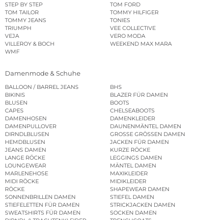
STEP BY STEP
TOM FORD
TOM TAILOR
TOMMY HILFIGER
TOMMY JEANS
TONIES
TRIUMPH
VEE COLLECTIVE
VEJA
VERO MODA
VILLEROY & BOCH
WEEKEND MAX MARA
WMF
Damenmode & Schuhe
BALLOON / BARREL JEANS
BHS
BIKINIS
BLAZER FÜR DAMEN
BLUSEN
BOOTS
CAPES
CHELSEABOOTS
DAMENHOSEN
DAMENKLEIDER
DAMENPULLOVER
DAUNENMÄNTEL DAMEN
DIRNDLBLUSEN
GROSSE GRÖSSEN DAMEN
HEMDBLUSEN
JACKEN FÜR DAMEN
JEANS DAMEN
KURZE RÖCKE
LANGE RÖCKE
LEGGINGS DAMEN
LOUNGEWEAR
MÄNTEL DAMEN
MARLENEHOSE
MAXIKLEIDER
MIDI RÖCKE
MIDIKLEIDER
RÖCKE
SHAPEWEAR DAMEN
SONNENBRILLEN DAMEN
STIEFEL DAMEN
STIEFELETTEN FÜR DAMEN
STRICKJACKEN DAMEN
SWEATSHIRTS FÜR DAMEN
SOCKEN DAMEN