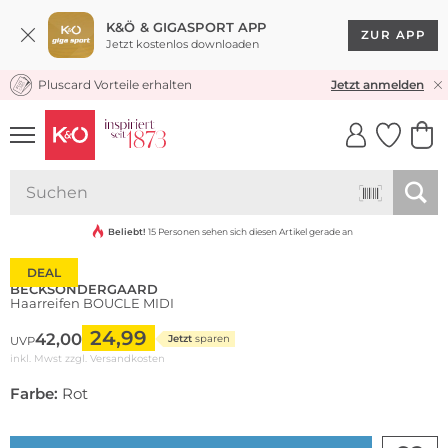
K&Ö & GIGASPORT APP
ZUR APP
Jetzt kostenlos downloaden
Pluscard Vorteile erhalten
KOSTENLOSER VERSAND* & RÜCKVERSAND
Jetzt anmelden
UNSERE APP
CLICK &
CLICK &
COLLECT
RESERVE
Beliebt!
15 Personen sehen sich diesen Artikel gerade an
DEAL
BECKSÖNDERGAARD
Haarreifen BOUCLE MIDI
24,99
42,00
Jetzt
sparen
UVP
inkl. Mwst zzgl.
Versandkosten
Farbe:
Rot