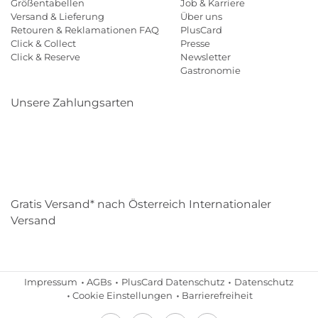
Größentabellen
Job & Karriere
Versand & Lieferung
Über uns
Retouren & Reklamationen FAQ
PlusCard
Click & Collect
Presse
Click & Reserve
Newsletter
Gastronomie
Unsere Zahlungsarten
Klarna
Paypal
Mastercard
Visa
Diners
Eps
Shop
Applepay
Amazon
Gratis Versand* nach Österreich Internationaler
Versand
Impressum
AGBs
PlusCard Datenschutz
Datenschutz
Cookie Einstellungen
Barrierefreiheit