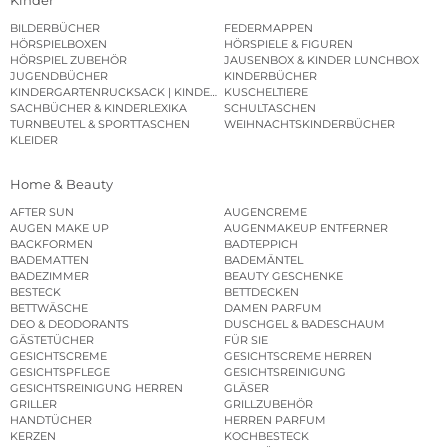
BILDERBÜCHER
FEDERMAPPEN
HÖRSPIELBOXEN
HÖRSPIELE & FIGUREN
HÖRSPIEL ZUBEHÖR
JAUSENBOX & KINDER LUNCHBOX
JUGENDBÜCHER
KINDERBÜCHER
KINDERGARTENRUCKSACK | KINDERGARTENBEUTEL
KUSCHELTIERE
SACHBÜCHER & KINDERLEXIKA
SCHULTASCHEN
TURNBEUTEL & SPORTTASCHEN
WEIHNACHTSKINDERBÜCHER
KLEIDER
Home & Beauty
AFTER SUN
AUGENCREME
AUGEN MAKE UP
AUGENMAKEUP ENTFERNER
BACKFORMEN
BADTEPPICH
BADEMATTEN
BADEMÄNTEL
BADEZIMMER
BEAUTY GESCHENKE
BESTECK
BETTDECKEN
BETTWÄSCHE
DAMEN PARFUM
DEO & DEODORANTS
DUSCHGEL & BADESCHAUM
GÄSTETÜCHER
FÜR SIE
GESICHTSCREME
GESICHTSCREME HERREN
GESICHTSPFLEGE
GESICHTSREINIGUNG
GESICHTSREINIGUNG HERREN
GLÄSER
GRILLER
GRILLZUBEHÖR
HANDTÜCHER
HERREN PARFUM
KERZEN
KOCHBESTECK