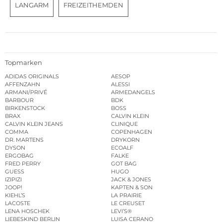
LANGARM
FREIZEITHEMDEN
Topmarken
ADIDAS ORIGINALS
AESOP
AFFENZAHN
ALESSI
ARMANI/PRIVÉ
ARMEDANGELS
BARBOUR
BDK
BIRKENSTOCK
BOSS
BRAX
CALVIN KLEIN
CALVIN KLEIN JEANS
CLINIQUE
COMMA
COPENHAGEN
DR. MARTENS
DRYKORN
DYSON
ECOALF
ERGOBAG
FALKE
FRED PERRY
GOT BAG
GUESS
HUGO
IZIPIZI
JACK & JONES
JOOP!
KAPTEN & SON
KIEHL’S
LA PRAIRIE
LACOSTE
LE CREUSET
LENA HOSCHEK
LEVI’S®
LIEBESKIND BERLIN
LUISA CERANO