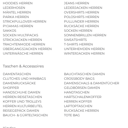
HOODIES HERREN
JEANS HERREN
LEDERHOSEN
LEDERJACKEN HERREN
MÄNTEL HERREN
OVERSHIRTS HERREN
PARKA HERREN
POLOSHIRTS HERREN
STRICKPULLOVER HERREN
PULLUNDER HERREN
PYJAMAS HERREN
RUCKSÄCKE HERREN
SAKKOS
SOCKEN HERREN
SOCKEN MULTIPACKS
SONNENBRILLEN HERREN
STRICKJACKEN HERREN
SWEATSHIRTS
TRACHTENMODE HERREN
T-SHIRTS HERREN
ÜBERGANGSJACKEN HERREN
UNTERHEMDEN HERREN
UNTERWÄSCHE HERREN
WINTERJACKEN HERREN
Taschen & Accessoires
DAMENTASCHEN
BAUCHTASCHEN DAMEN
CLUTCHES UND MINIBAGS
CROSSBODY BAGS
DAMENRUCKSÄCKE
DAMENSCHALS & DAMENTÜCHER
SHOPPER
GELDBÖRSEN DAMEN
HANDSCHUHE DAMEN
HANDTASCHEN
HERREN REISETASCHEN
HARTSCHALENKOFFER
KOFFER UND TROLLEYS
HERREN KOFFER
HERREN KULTURBEUTEL
LAPTOPTASCHEN
REISEGEPÄCK DAMEN
RUCKSÄCKE HERREN
BAUCH- & GÜRTELTASCHEN
TOTE BAG
Kinder