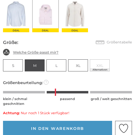
DEAL
DEAL
DEAL
Größe:
Größentabelle
Welche Größe passt mir?
S
M
L
XL
XXL
Alternativen
Größenbeurteilung:
?
klein / schmal
passend
groß / weit geschnitten
geschnitten
Achtung:
Nur noch 1 Stück verfügbar!
IN DEN WARENKORB