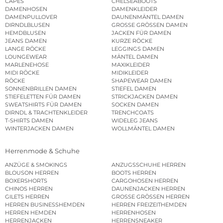
CAPES
CHELSEABOOTS
DAMENHOSEN
DAMENKLEIDER
DAMENPULLOVER
DAUNENMÄNTEL DAMEN
DIRNDLBLUSEN
GROSSE GRÖSSEN DAMEN
HEMDBLUSEN
JACKEN FÜR DAMEN
JEANS DAMEN
KURZE RÖCKE
LANGE RÖCKE
LEGGINGS DAMEN
LOUNGEWEAR
MÄNTEL DAMEN
MARLENEHOSE
MAXIKLEIDER
MIDI RÖCKE
MIDIKLEIDER
RÖCKE
SHAPEWEAR DAMEN
SONNENBRILLEN DAMEN
STIEFEL DAMEN
STIEFELETTEN FÜR DAMEN
STRICKJACKEN DAMEN
SWEATSHIRTS FÜR DAMEN
SOCKEN DAMEN
DIRNDL & TRACHTENKLEIDER
TRENCHCOATS
T-SHIRTS DAMEN
WIDELEG JEANS
WINTERJACKEN DAMEN
WOLLMÄNTEL DAMEN
Herrenmode & Schuhe
ANZÜGE & SMOKINGS
ANZUGSSCHUHE HERREN
BLOUSON HERREN
BOOTS HERREN
BOXERSHORTS
CARGOHOSEN HERREN
CHINOS HERREN
DAUNENJACKEN HERREN
GILETS HERREN
GROSSE GRÖSSEN HERREN
HERREN BUSINESSHEMDEN
HERREN FREIZEITHEMDEN
HERREN HEMDEN
HERRENHOSEN
HERRENJACKEN
HERRENSNEAKER