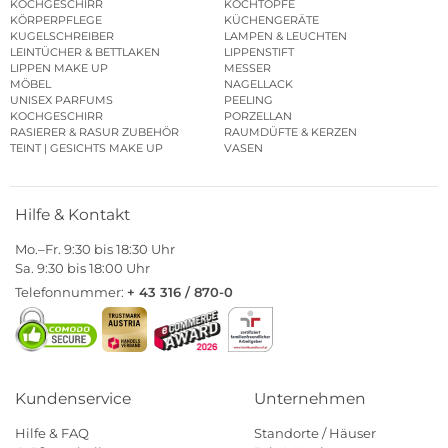
KOCHGESCHIRR
KOCHTÖPFE
KÖRPERPFLEGE
KÜCHENGERÄTE
KUGELSCHREIBER
LAMPEN & LEUCHTEN
LEINTÜCHER & BETTLAKEN
LIPPENSTIFT
LIPPEN MAKE UP
MESSER
MÖBEL
NAGELLACK
UNISEX PARFUMS
PEELING
KOCHGESCHIRR
PORZELLAN
RASIERER & RASUR ZUBEHÖR
RAUMDÜFTE & KERZEN
TEINT | GESICHTS MAKE UP
VASEN
Hilfe & Kontakt
Mo.–Fr. 9:30 bis 18:30 Uhr
Sa. 9:30 bis 18:00 Uhr
Telefonnummer:
+ 43 316 / 870-0
Kundenservice
Unternehmen
Hilfe & FAQ
Standorte / Häuser