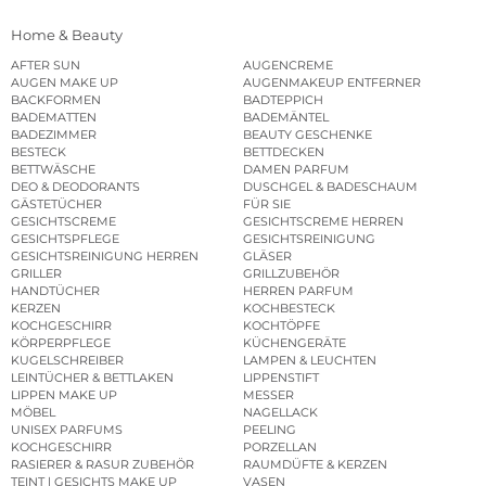
Home & Beauty
AFTER SUN
AUGENCREME
AUGEN MAKE UP
AUGENMAKEUP ENTFERNER
BACKFORMEN
BADTEPPICH
BADEMATTEN
BADEMÄNTEL
BADEZIMMER
BEAUTY GESCHENKE
BESTECK
BETTDECKEN
BETTWÄSCHE
DAMEN PARFUM
DEO & DEODORANTS
DUSCHGEL & BADESCHAUM
GÄSTETÜCHER
FÜR SIE
GESICHTSCREME
GESICHTSCREME HERREN
GESICHTSPFLEGE
GESICHTSREINIGUNG
GESICHTSREINIGUNG HERREN
GLÄSER
GRILLER
GRILLZUBEHÖR
HANDTÜCHER
HERREN PARFUM
KERZEN
KOCHBESTECK
KOCHGESCHIRR
KOCHTÖPFE
KÖRPERPFLEGE
KÜCHENGERÄTE
KUGELSCHREIBER
LAMPEN & LEUCHTEN
LEINTÜCHER & BETTLAKEN
LIPPENSTIFT
LIPPEN MAKE UP
MESSER
MÖBEL
NAGELLACK
UNISEX PARFUMS
PEELING
KOCHGESCHIRR
PORZELLAN
RASIERER & RASUR ZUBEHÖR
RAUMDÜFTE & KERZEN
TEINT | GESICHTS MAKE UP
VASEN