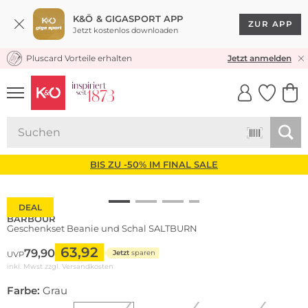
K&Ö & GIGASPORT APP
ZUR APP
Jetzt kostenlos downloaden
Pluscard Vorteile erhalten
KOSTENLOSER VERSAND* & RÜCKVERSAND
Jetzt anmelden
UNSERE APP
CLICK &
CLICK &
COLLECT
RESERVE
BIS ZU -50% IM FINAL SALE
DEAL
BARBOUR
Geschenkset Beanie und Schal SALTBURN
63,92
79,90
Jetzt
sparen
UVP
inkl. Mwst zzgl.
Versandkosten
Farbe:
Grau