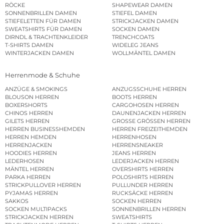
RÖCKE
SHAPEWEAR DAMEN
SONNENBRILLEN DAMEN
STIEFEL DAMEN
STIEFELETTEN FÜR DAMEN
STRICKJACKEN DAMEN
SWEATSHIRTS FÜR DAMEN
SOCKEN DAMEN
DIRNDL & TRACHTENKLEIDER
TRENCHCOATS
T-SHIRTS DAMEN
WIDELEG JEANS
WINTERJACKEN DAMEN
WOLLMÄNTEL DAMEN
Herrenmode & Schuhe
ANZÜGE & SMOKINGS
ANZUGSSCHUHE HERREN
BLOUSON HERREN
BOOTS HERREN
BOXERSHORTS
CARGOHOSEN HERREN
CHINOS HERREN
DAUNENJACKEN HERREN
GILETS HERREN
GROSSE GRÖSSEN HERREN
HERREN BUSINESSHEMDEN
HERREN FREIZEITHEMDEN
HERREN HEMDEN
HERRENHOSEN
HERRENJACKEN
HERRENSNEAKER
HOODIES HERREN
JEANS HERREN
LEDERHOSEN
LEDERJACKEN HERREN
MÄNTEL HERREN
OVERSHIRTS HERREN
PARKA HERREN
POLOSHIRTS HERREN
STRICKPULLOVER HERREN
PULLUNDER HERREN
PYJAMAS HERREN
RUCKSÄCKE HERREN
SAKKOS
SOCKEN HERREN
SOCKEN MULTIPACKS
SONNENBRILLEN HERREN
STRICKJACKEN HERREN
SWEATSHIRTS