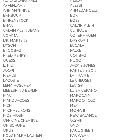
ADIDAS ORIGINALS
AESOP
AFFENZAHN
ALESSI
ARMANI/PRIVÉ
ARMEDANGELS
BARBOUR
BDK
BIRKENSTOCK
BOSS
BRAX
CALVIN KLEIN
CALVIN KLEIN JEANS
CLINIQUE
COMMA
COPENHAGEN
DR. MARTENS
DRYKORN
DYSON
ECOALF
ERGOBAG
FALKE
FRED PERRY
GOT BAG
GUESS
HUGO
IZIPIZI
JACK & JONES
JOOP!
KAPTEN & SON
KIEHL’S
LA PRAIRIE
LACOSTE
LE CREUSET
LENA HOSCHEK
LEVI’S®
LIEBESKIND BERLIN
LUISA CERANO
MAC
MARC CAIN
MARC JACOBS
MARC O’POLO
MCM
MEY
MICHAEL KORS
MONARI
MOS MOSH
NEW BALANCE
OFFICINE CREATIVE
OLYMP
ON SCHUHE
ONLY
OPUS
PAUL GREEN
POLO RALPH LAUREN
RAGWEAR