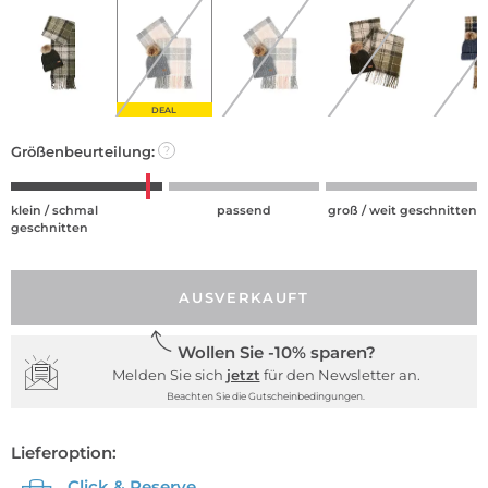
DEAL
Größenbeurteilung:
?
klein / schmal
passend
groß / weit geschnitten
geschnitten
AUSVERKAUFT
Wollen Sie -10% sparen?
Melden Sie sich
jetzt
für den Newsletter an.
Beachten Sie die Gutscheinbedingungen.
Lieferoption:
Click & Reserve