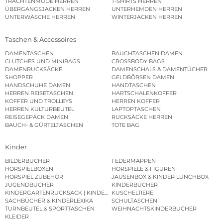
TRACHTENMODE HERREN
T-SHIRTS HERREN
ÜBERGANGSJACKEN HERREN
UNTERHEMDEN HERREN
UNTERWÄSCHE HERREN
WINTERJACKEN HERREN
Taschen & Accessoires
DAMENTASCHEN
BAUCHTASCHEN DAMEN
CLUTCHES UND MINIBAGS
CROSSBODY BAGS
DAMENRUCKSÄCKE
DAMENSCHALS & DAMENTÜCHER
SHOPPER
GELDBÖRSEN DAMEN
HANDSCHUHE DAMEN
HANDTASCHEN
HERREN REISETASCHEN
HARTSCHALENKOFFER
KOFFER UND TROLLEYS
HERREN KOFFER
HERREN KULTURBEUTEL
LAPTOPTASCHEN
REISEGEPÄCK DAMEN
RUCKSÄCKE HERREN
BAUCH- & GÜRTELTASCHEN
TOTE BAG
Kinder
BILDERBÜCHER
FEDERMAPPEN
HÖRSPIELBOXEN
HÖRSPIELE & FIGUREN
HÖRSPIEL ZUBEHÖR
JAUSENBOX & KINDER LUNCHBOX
JUGENDBÜCHER
KINDERBÜCHER
KINDERGARTENRUCKSACK | KINDERGARTENBEUTEL
KUSCHELTIERE
SACHBÜCHER & KINDERLEXIKA
SCHULTASCHEN
TURNBEUTEL & SPORTTASCHEN
WEIHNACHTSKINDERBÜCHER
KLEIDER