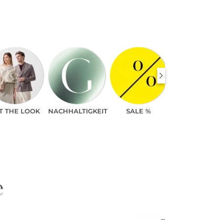
T THE LOOK
NACHHALTIGKEIT
SALE %
e