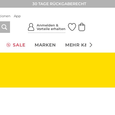
30 TAGE RÜCKGABERECHT
tionen
App
Anmelden &
Vorteile erhalten
SALE
MARKEN
MEHR K&Ö
NACH