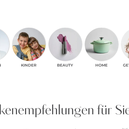
N
KINDER
BEAUTY
HOME
GE
enempfehlungen für Si