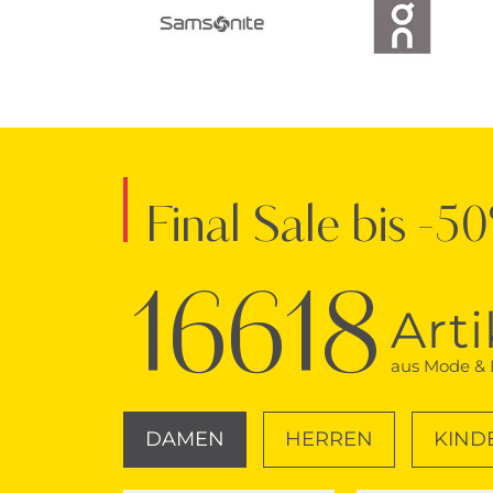
Final Sale bis -5
16618
Arti
aus Mode & L
DAMEN
HERREN
KIND