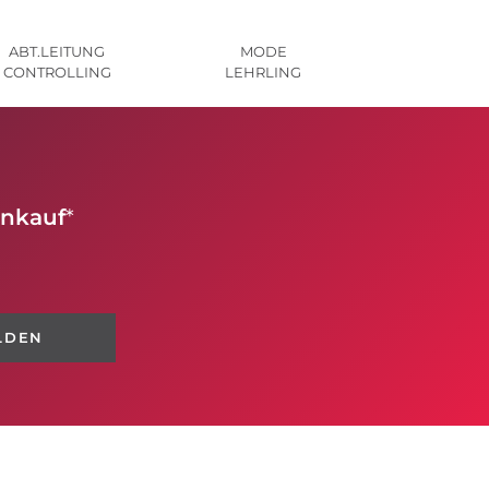
ABT.LEITUNG
MODE
CONTROLLING
LEHRLING
inkauf
*
LDEN