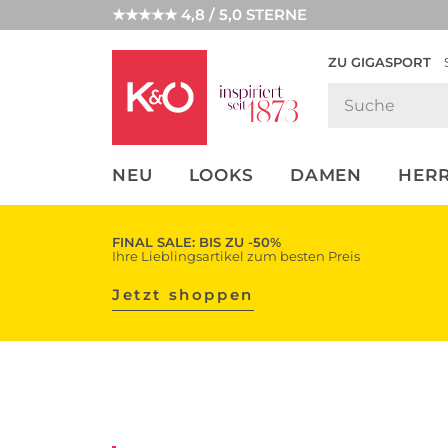
★★★★★ 4,8 / 5,0 STERNE
ZU GIGASPORT
FASHION-
UNSERE APP
CLICK &
CLICK &
TRENDS
COLLECT
RESERVE
NEU
LOOKS
DAMEN
HER
FINAL SALE: BIS ZU -50%
Ihre Lieblingsartikel zum besten Preis
Jetzt shoppen