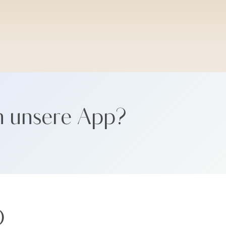
SANTORINI SOFT
n unsere App?
Ö