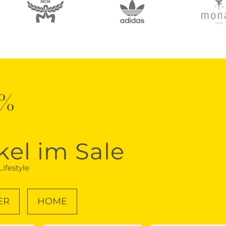
0%
kel im Sale
ifestyle
ER
HOME