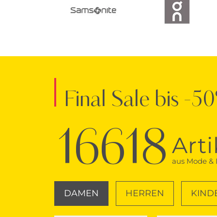
Final Sale bis -5
16618
Arti
aus Mode & L
DAMEN
HERREN
KIND