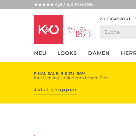
★★★★★ 4,8 / 5,0 STERNE
ZU GIGASPORT
FASHION-
UNSERE APP
CLICK &
CLICK &
TRENDS
COLLECT
RESERVE
NEU
LOOKS
DAMEN
HER
FINAL SALE: BIS ZU -50%
Ihre Lieblingsartikel zum besten Preis
Jetzt shoppen