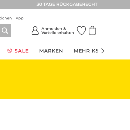
30 TAGE RÜCKGABERECHT
tionen
App
Anmelden &
Vorteile erhalten
SALE
MARKEN
MEHR K&Ö
NACH