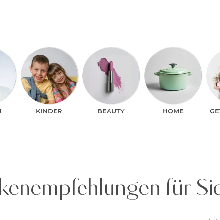
N
KINDER
BEAUTY
HOME
GE
enempfehlungen für Si