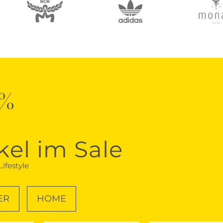
0%
kel im Sale
ifestyle
ER
HOME