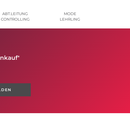
ABT.LEITUNG
MODE
CONTROLLING
LEHRLING
inkauf
*
LDEN