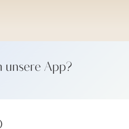
SANTORINI SOFT
n unsere App?
Ö