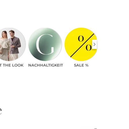
T THE LOOK
NACHHALTIGKEIT
SALE %
e