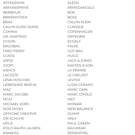
AFFENZAHN
ALESSI
ARMANI/PRIVÉ
ARMEDANGELS
BARBOUR
BDK
BIRKENSTOCK
BOSS
BRAX
CALVIN KLEIN
CALVIN KLEIN JEANS
CLINIQUE
COMMA
COPENHAGEN
DR. MARTENS
DRYKORN
DYSON
ECOALF
ERGOBAG
FALKE
FRED PERRY
GOT BAG
GUESS
HUGO
IZIPIZI
JACK & JONES
JOOP!
KAPTEN & SON
KIEHL’S
LA PRAIRIE
LACOSTE
LE CREUSET
LENA HOSCHEK
LEVI’S®
LIEBESKIND BERLIN
LUISA CERANO
MAC
MARC CAIN
MARC JACOBS
MARC O’POLO
MCM
MEY
MICHAEL KORS
MONARI
MOS MOSH
NEW BALANCE
OFFICINE CREATIVE
OLYMP
ON SCHUHE
ONLY
OPUS
PAUL GREEN
POLO RALPH LAUREN
RAGWEAR
RAINKISS
REISENTHEL