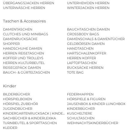
ÜBERGANGSJACKEN HERREN
UNTERHEMDEN HERREN
UNTERWÄSCHE HERREN
WINTERJACKEN HERREN
Taschen & Accessoires
DAMENTASCHEN
BAUCHTASCHEN DAMEN
CLUTCHES UND MINIBAGS
CROSSBODY BAGS
DAMENRUCKSÄCKE
DAMENSCHALS & DAMENTÜCHER
SHOPPER
GELDBÖRSEN DAMEN
HANDSCHUHE DAMEN
HANDTASCHEN
HERREN REISETASCHEN
HARTSCHALENKOFFER
KOFFER UND TROLLEYS
HERREN KOFFER
HERREN KULTURBEUTEL
LAPTOPTASCHEN
REISEGEPÄCK DAMEN
RUCKSÄCKE HERREN
BAUCH- & GÜRTELTASCHEN
TOTE BAG
Kinder
BILDERBÜCHER
FEDERMAPPEN
HÖRSPIELBOXEN
HÖRSPIELE & FIGUREN
HÖRSPIEL ZUBEHÖR
JAUSENBOX & KINDER LUNCHBOX
JUGENDBÜCHER
KINDERBÜCHER
KINDERGARTENRUCKSACK | KINDERGARTENBEUTEL
KUSCHELTIERE
SACHBÜCHER & KINDERLEXIKA
SCHULTASCHEN
TURNBEUTEL & SPORTTASCHEN
WEIHNACHTSKINDERBÜCHER
KLEIDER