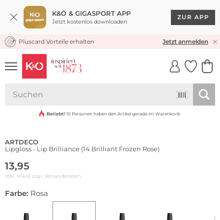
K&Ö & GIGASPORT APP
ZUR APP
Jetzt kostenlos downloaden
Pluscard Vorteile erhalten
KOSTENLOSER VERSAND* & RÜCKVERSAND
Jetzt anmelden
UNSERE APP
CLICK &
CLICK &
COLLECT
RESERVE
Beliebt!
10 Personen haben den Artikel gerade im Warenkorb
ARTDECO
Lipgloss - Lip Brilliance (14 Brilliant Frozen Rose)
13,95
inkl. Mwst zzgl.
Versandkosten
Farbe:
Rosa