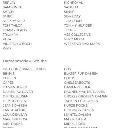
REPLAY
RICHROYAL
SAMSONITE
SANETTA
SATCH
SKINY
SMEG
SOMEDAY
STEP BY STEP
TOM FORD
TOM TAILOR
TOMMY HILFIGER
TOMMY JEANS
TONIES
TRIUMPH
VEE COLLECTIVE
VEJA
VERO MODA
VILLEROY & BOCH
WEEKEND MAX MARA
WMF
Damenmode & Schuhe
BALLOON / BARREL JEANS
BHS
BIKINIS
BLAZER FÜR DAMEN
BLUSEN
BOOTS
CAPES
CHELSEABOOTS
DAMENHOSEN
DAMENKLEIDER
DAMENPULLOVER
DAUNENMÄNTEL DAMEN
DIRNDLBLUSEN
GROSSE GRÖSSEN DAMEN
HEMDBLUSEN
JACKEN FÜR DAMEN
JEANS DAMEN
KURZE RÖCKE
LANGE RÖCKE
LEGGINGS DAMEN
LOUNGEWEAR
MÄNTEL DAMEN
MARLENEHOSE
MAXIKLEIDER
MIDI RÖCKE
MIDIKLEIDER