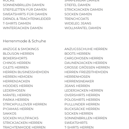
RÖCKE
SHAPEWEAR DAMEN
SONNENBRILLEN DAMEN
STIEFEL DAMEN
STIEFELETTEN FÜR DAMEN
STRICKJACKEN DAMEN
SWEATSHIRTS FÜR DAMEN
SOCKEN DAMEN
DIRNDL & TRACHTENKLEIDER
TRENCHCOATS
T-SHIRTS DAMEN
WIDELEG JEANS
WINTERJACKEN DAMEN
WOLLMÄNTEL DAMEN
Herrenmode & Schuhe
ANZÜGE & SMOKINGS
ANZUGSSCHUHE HERREN
BLOUSON HERREN
BOOTS HERREN
BOXERSHORTS
CARGOHOSEN HERREN
CHINOS HERREN
DAUNENJACKEN HERREN
GILETS HERREN
GROSSE GRÖSSEN HERREN
HERREN BUSINESSHEMDEN
HERREN FREIZEITHEMDEN
HERREN HEMDEN
HERRENHOSEN
HERRENJACKEN
HERRENSNEAKER
HOODIES HERREN
JEANS HERREN
LEDERHOSEN
LEDERJACKEN HERREN
MÄNTEL HERREN
OVERSHIRTS HERREN
PARKA HERREN
POLOSHIRTS HERREN
STRICKPULLOVER HERREN
PULLUNDER HERREN
PYJAMAS HERREN
RUCKSÄCKE HERREN
SAKKOS
SOCKEN HERREN
SOCKEN MULTIPACKS
SONNENBRILLEN HERREN
STRICKJACKEN HERREN
SWEATSHIRTS
TRACHTENMODE HERREN
T-SHIRTS HERREN