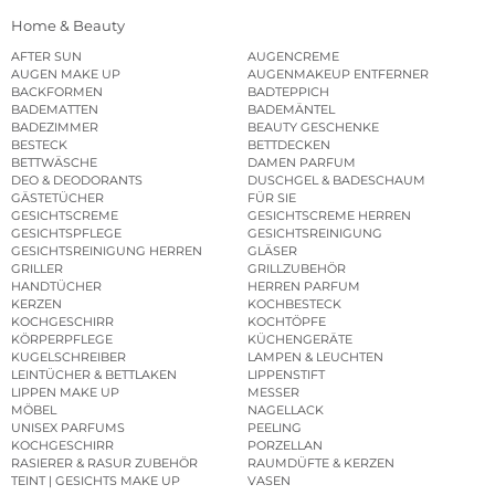
Home & Beauty
AFTER SUN
AUGENCREME
AUGEN MAKE UP
AUGENMAKEUP ENTFERNER
BACKFORMEN
BADTEPPICH
BADEMATTEN
BADEMÄNTEL
BADEZIMMER
BEAUTY GESCHENKE
BESTECK
BETTDECKEN
BETTWÄSCHE
DAMEN PARFUM
DEO & DEODORANTS
DUSCHGEL & BADESCHAUM
GÄSTETÜCHER
FÜR SIE
GESICHTSCREME
GESICHTSCREME HERREN
GESICHTSPFLEGE
GESICHTSREINIGUNG
GESICHTSREINIGUNG HERREN
GLÄSER
GRILLER
GRILLZUBEHÖR
HANDTÜCHER
HERREN PARFUM
KERZEN
KOCHBESTECK
KOCHGESCHIRR
KOCHTÖPFE
KÖRPERPFLEGE
KÜCHENGERÄTE
KUGELSCHREIBER
LAMPEN & LEUCHTEN
LEINTÜCHER & BETTLAKEN
LIPPENSTIFT
LIPPEN MAKE UP
MESSER
MÖBEL
NAGELLACK
UNISEX PARFUMS
PEELING
KOCHGESCHIRR
PORZELLAN
RASIERER & RASUR ZUBEHÖR
RAUMDÜFTE & KERZEN
TEINT | GESICHTS MAKE UP
VASEN