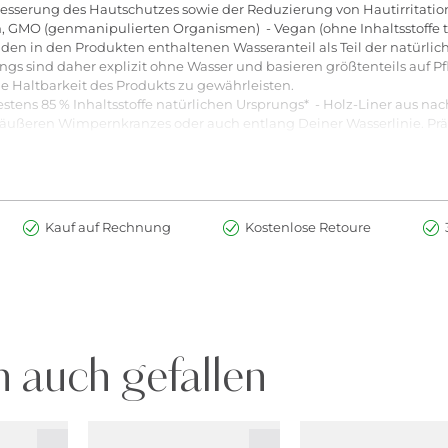
rbesserung des Hautschutzes sowie der Reduzierung von Hautirritation
 GMO (genmanipulierten Organismen) - Vegan (ohne Inhaltsstoffe ti
den in den Produkten enthaltenen Wasseranteil als Teil der natürli
ngs sind daher explizit ohne Wasser und basieren größtenteils auf P
e Haltbarkeit des Produkts zu gewährleisten.
estens 85 % Inhaltsstoffe natürlichen Ursprungs* - Holz-Liner aus nac
 äußeren Wimpernkranzes oder auch entlang Deiner Wasserlinie. Prä
ooth Eye Liner leicht schräg damit die Spitze nicht direkt abstumpft
 bei jeder neuen Anwendung anspitzen.
Kauf auf Rechnung
Kostenlose Retoure
 auch gefallen