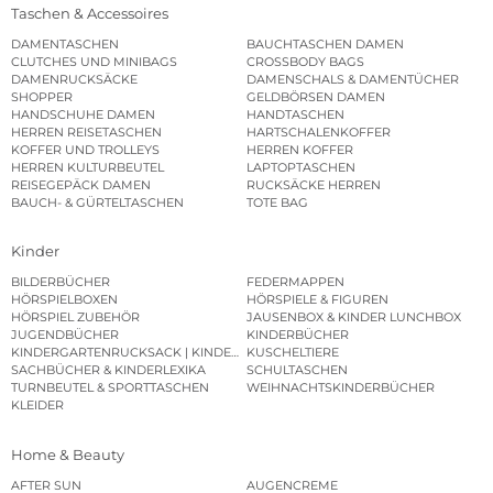
Taschen & Accessoires
DAMENTASCHEN
BAUCHTASCHEN DAMEN
CLUTCHES UND MINIBAGS
CROSSBODY BAGS
DAMENRUCKSÄCKE
DAMENSCHALS & DAMENTÜCHER
SHOPPER
GELDBÖRSEN DAMEN
HANDSCHUHE DAMEN
HANDTASCHEN
HERREN REISETASCHEN
HARTSCHALENKOFFER
KOFFER UND TROLLEYS
HERREN KOFFER
HERREN KULTURBEUTEL
LAPTOPTASCHEN
REISEGEPÄCK DAMEN
RUCKSÄCKE HERREN
BAUCH- & GÜRTELTASCHEN
TOTE BAG
Kinder
BILDERBÜCHER
FEDERMAPPEN
HÖRSPIELBOXEN
HÖRSPIELE & FIGUREN
HÖRSPIEL ZUBEHÖR
JAUSENBOX & KINDER LUNCHBOX
JUGENDBÜCHER
KINDERBÜCHER
KINDERGARTENRUCKSACK | KINDERGARTENBEUTEL
KUSCHELTIERE
SACHBÜCHER & KINDERLEXIKA
SCHULTASCHEN
TURNBEUTEL & SPORTTASCHEN
WEIHNACHTSKINDERBÜCHER
KLEIDER
Home & Beauty
AFTER SUN
AUGENCREME