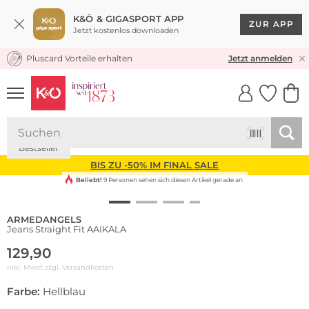
K&Ö & GIGASPORT APP
ZUR APP
Jetzt kostenlos downloaden
Pluscard Vorteile erhalten
KOSTENLOSER VERSAND* & RÜCKVERSAND
Jetzt anmelden
UNSERE APP
CLICK &
CLICK &
COLLECT
RESERVE
Nachhaltig
Bestseller
BIS ZU -50% IM FINAL SALE
Beliebt!
9 Personen sehen sich diesen Artikel gerade an
ARMEDANGELS
Jeans Straight Fit AAIKALA
129,90
inkl. Mwst zzgl.
Versandkosten
Farbe:
Hellblau