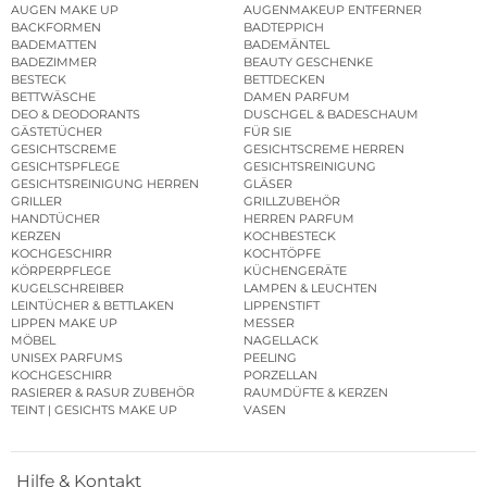
AUGEN MAKE UP
AUGENMAKEUP ENTFERNER
BACKFORMEN
BADTEPPICH
BADEMATTEN
BADEMÄNTEL
BADEZIMMER
BEAUTY GESCHENKE
BESTECK
BETTDECKEN
BETTWÄSCHE
DAMEN PARFUM
DEO & DEODORANTS
DUSCHGEL & BADESCHAUM
GÄSTETÜCHER
FÜR SIE
GESICHTSCREME
GESICHTSCREME HERREN
GESICHTSPFLEGE
GESICHTSREINIGUNG
GESICHTSREINIGUNG HERREN
GLÄSER
GRILLER
GRILLZUBEHÖR
HANDTÜCHER
HERREN PARFUM
KERZEN
KOCHBESTECK
KOCHGESCHIRR
KOCHTÖPFE
KÖRPERPFLEGE
KÜCHENGERÄTE
KUGELSCHREIBER
LAMPEN & LEUCHTEN
LEINTÜCHER & BETTLAKEN
LIPPENSTIFT
LIPPEN MAKE UP
MESSER
MÖBEL
NAGELLACK
UNISEX PARFUMS
PEELING
KOCHGESCHIRR
PORZELLAN
RASIERER & RASUR ZUBEHÖR
RAUMDÜFTE & KERZEN
TEINT | GESICHTS MAKE UP
VASEN
Hilfe & Kontakt