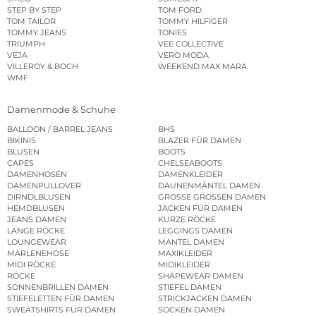
STEP BY STEP
TOM FORD
TOM TAILOR
TOMMY HILFIGER
TOMMY JEANS
TONIES
TRIUMPH
VEE COLLECTIVE
VEJA
VERO MODA
VILLEROY & BOCH
WEEKEND MAX MARA
WMF
Damenmode & Schuhe
BALLOON / BARREL JEANS
BHS
BIKINIS
BLAZER FÜR DAMEN
BLUSEN
BOOTS
CAPES
CHELSEABOOTS
DAMENHOSEN
DAMENKLEIDER
DAMENPULLOVER
DAUNENMÄNTEL DAMEN
DIRNDLBLUSEN
GROSSE GRÖSSEN DAMEN
HEMDBLUSEN
JACKEN FÜR DAMEN
JEANS DAMEN
KURZE RÖCKE
LANGE RÖCKE
LEGGINGS DAMEN
LOUNGEWEAR
MÄNTEL DAMEN
MARLENEHOSE
MAXIKLEIDER
MIDI RÖCKE
MIDIKLEIDER
RÖCKE
SHAPEWEAR DAMEN
SONNENBRILLEN DAMEN
STIEFEL DAMEN
STIEFELETTEN FÜR DAMEN
STRICKJACKEN DAMEN
SWEATSHIRTS FÜR DAMEN
SOCKEN DAMEN