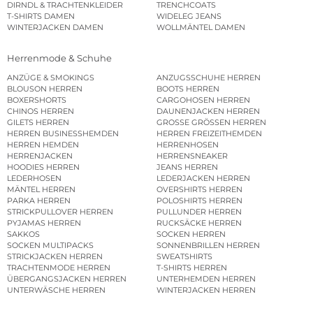
DIRNDL & TRACHTENKLEIDER
TRENCHCOATS
T-SHIRTS DAMEN
WIDELEG JEANS
WINTERJACKEN DAMEN
WOLLMÄNTEL DAMEN
Herrenmode & Schuhe
ANZÜGE & SMOKINGS
ANZUGSSCHUHE HERREN
BLOUSON HERREN
BOOTS HERREN
BOXERSHORTS
CARGOHOSEN HERREN
CHINOS HERREN
DAUNENJACKEN HERREN
GILETS HERREN
GROSSE GRÖSSEN HERREN
HERREN BUSINESSHEMDEN
HERREN FREIZEITHEMDEN
HERREN HEMDEN
HERRENHOSEN
HERRENJACKEN
HERRENSNEAKER
HOODIES HERREN
JEANS HERREN
LEDERHOSEN
LEDERJACKEN HERREN
MÄNTEL HERREN
OVERSHIRTS HERREN
PARKA HERREN
POLOSHIRTS HERREN
STRICKPULLOVER HERREN
PULLUNDER HERREN
PYJAMAS HERREN
RUCKSÄCKE HERREN
SAKKOS
SOCKEN HERREN
SOCKEN MULTIPACKS
SONNENBRILLEN HERREN
STRICKJACKEN HERREN
SWEATSHIRTS
TRACHTENMODE HERREN
T-SHIRTS HERREN
ÜBERGANGSJACKEN HERREN
UNTERHEMDEN HERREN
UNTERWÄSCHE HERREN
WINTERJACKEN HERREN