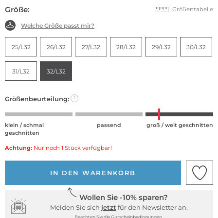
Größe:
Größentabelle
Welche Größe passt mir?
25/L32
26/L32
27/L32
28/L32
29/L32
30/L32
31/L32
32/L32
Größenbeurteilung:
?
klein / schmal
passend
groß / weit geschnitten
geschnitten
Achtung:
Nur noch 1 Stück verfügbar!
IN DEN WARENKORB
Wollen Sie -10% sparen?
Melden Sie sich
jetzt
für den Newsletter an.
Beachten Sie die Gutscheinbedingungen.