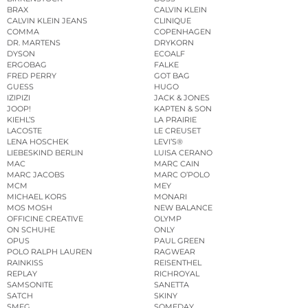
BRAX
CALVIN KLEIN
CALVIN KLEIN JEANS
CLINIQUE
COMMA
COPENHAGEN
DR. MARTENS
DRYKORN
DYSON
ECOALF
ERGOBAG
FALKE
FRED PERRY
GOT BAG
GUESS
HUGO
IZIPIZI
JACK & JONES
JOOP!
KAPTEN & SON
KIEHL’S
LA PRAIRIE
LACOSTE
LE CREUSET
LENA HOSCHEK
LEVI’S®
LIEBESKIND BERLIN
LUISA CERANO
MAC
MARC CAIN
MARC JACOBS
MARC O’POLO
MCM
MEY
MICHAEL KORS
MONARI
MOS MOSH
NEW BALANCE
OFFICINE CREATIVE
OLYMP
ON SCHUHE
ONLY
OPUS
PAUL GREEN
POLO RALPH LAUREN
RAGWEAR
RAINKISS
REISENTHEL
REPLAY
RICHROYAL
SAMSONITE
SANETTA
SATCH
SKINY
SMEG
SOMEDAY