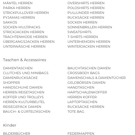
MÄNTEL HERREN
OVERSHIRTS HERREN
PARKA HERREN
POLOSHIRTS HERREN
STRICKPULLOVER HERREN
PULLUNDER HERREN
PYJAMAS HERREN
RUCKSÄCKE HERREN
SAKKOS
SOCKEN HERREN
SOCKEN MULTIPACKS
SONNENBRILLEN HERREN
STRICKJACKEN HERREN
SWEATSHIRTS
TRACHTENMODE HERREN
T-SHIRTS HERREN
ÜBERGANGSJACKEN HERREN
UNTERHEMDEN HERREN
UNTERWÄSCHE HERREN
WINTERJACKEN HERREN
Taschen & Accessoires
DAMENTASCHEN
BAUCHTASCHEN DAMEN
CLUTCHES UND MINIBAGS
CROSSBODY BAGS
DAMENRUCKSÄCKE
DAMENSCHALS & DAMENTÜCHER
SHOPPER
GELDBÖRSEN DAMEN
HANDSCHUHE DAMEN
HANDTASCHEN
HERREN REISETASCHEN
HARTSCHALENKOFFER
KOFFER UND TROLLEYS
HERREN KOFFER
HERREN KULTURBEUTEL
LAPTOPTASCHEN
REISEGEPÄCK DAMEN
RUCKSÄCKE HERREN
BAUCH- & GÜRTELTASCHEN
TOTE BAG
Kinder
BILDERBÜCHER
FEDERMAPPEN