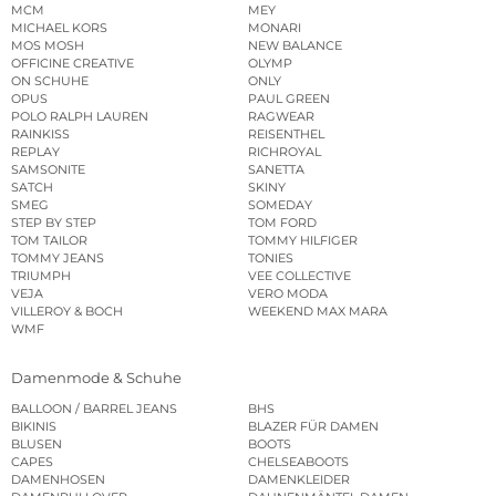
MCM
MEY
MICHAEL KORS
MONARI
MOS MOSH
NEW BALANCE
OFFICINE CREATIVE
OLYMP
ON SCHUHE
ONLY
OPUS
PAUL GREEN
POLO RALPH LAUREN
RAGWEAR
RAINKISS
REISENTHEL
REPLAY
RICHROYAL
SAMSONITE
SANETTA
SATCH
SKINY
SMEG
SOMEDAY
STEP BY STEP
TOM FORD
TOM TAILOR
TOMMY HILFIGER
TOMMY JEANS
TONIES
TRIUMPH
VEE COLLECTIVE
VEJA
VERO MODA
VILLEROY & BOCH
WEEKEND MAX MARA
WMF
Damenmode & Schuhe
BALLOON / BARREL JEANS
BHS
BIKINIS
BLAZER FÜR DAMEN
BLUSEN
BOOTS
CAPES
CHELSEABOOTS
DAMENHOSEN
DAMENKLEIDER