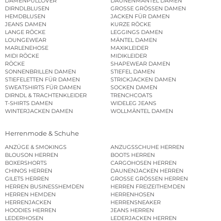
DAMENPULLOVER
DAUNENMÄNTEL DAMEN
DIRNDLBLUSEN
GROSSE GRÖSSEN DAMEN
HEMDBLUSEN
JACKEN FÜR DAMEN
JEANS DAMEN
KURZE RÖCKE
LANGE RÖCKE
LEGGINGS DAMEN
LOUNGEWEAR
MÄNTEL DAMEN
MARLENEHOSE
MAXIKLEIDER
MIDI RÖCKE
MIDIKLEIDER
RÖCKE
SHAPEWEAR DAMEN
SONNENBRILLEN DAMEN
STIEFEL DAMEN
STIEFELETTEN FÜR DAMEN
STRICKJACKEN DAMEN
SWEATSHIRTS FÜR DAMEN
SOCKEN DAMEN
DIRNDL & TRACHTENKLEIDER
TRENCHCOATS
T-SHIRTS DAMEN
WIDELEG JEANS
WINTERJACKEN DAMEN
WOLLMÄNTEL DAMEN
Herrenmode & Schuhe
ANZÜGE & SMOKINGS
ANZUGSSCHUHE HERREN
BLOUSON HERREN
BOOTS HERREN
BOXERSHORTS
CARGOHOSEN HERREN
CHINOS HERREN
DAUNENJACKEN HERREN
GILETS HERREN
GROSSE GRÖSSEN HERREN
HERREN BUSINESSHEMDEN
HERREN FREIZEITHEMDEN
HERREN HEMDEN
HERRENHOSEN
HERRENJACKEN
HERRENSNEAKER
HOODIES HERREN
JEANS HERREN
LEDERHOSEN
LEDERJACKEN HERREN