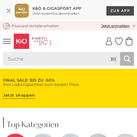
K&Ö & GIGASPORT APP
ZUR APP
Jetzt kostenlos downloaden
Pluscard Vorteile erhalten
KOSTENLOSER VERSAND* & RÜCKVERSAND
Jetzt anmelden
UNSERE APP
CLICK &
CLICK &
COLLECT
RESERVE
FINAL SALE: BIS ZU -50%
Ihre Lieblingsartikel zum besten Preis
Jetzt shoppen
Top Kategorien