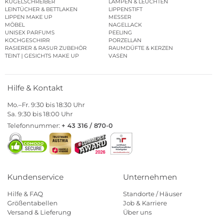
KUGELSCHREIBER
LAMPEN & LEUCHTEN
LEINTÜCHER & BETTLAKEN
LIPPENSTIFT
LIPPEN MAKE UP
MESSER
MÖBEL
NAGELLACK
UNISEX PARFUMS
PEELING
KOCHGESCHIRR
PORZELLAN
RASIERER & RASUR ZUBEHÖR
RAUMDÜFTE & KERZEN
TEINT | GESICHTS MAKE UP
VASEN
Hilfe & Kontakt
Mo.–Fr. 9:30 bis 18:30 Uhr
Sa. 9:30 bis 18:00 Uhr
Telefonnummer:
+ 43 316 / 870-0
Kundenservice
Unternehmen
Hilfe & FAQ
Standorte / Häuser
Größentabellen
Job & Karriere
Versand & Lieferung
Über uns