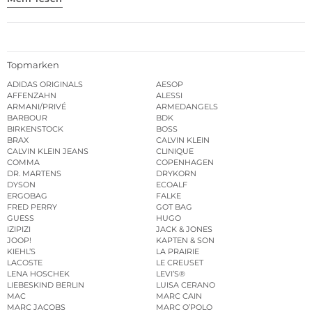
Topmarken
ADIDAS ORIGINALS
AESOP
AFFENZAHN
ALESSI
ARMANI/PRIVÉ
ARMEDANGELS
BARBOUR
BDK
BIRKENSTOCK
BOSS
BRAX
CALVIN KLEIN
CALVIN KLEIN JEANS
CLINIQUE
COMMA
COPENHAGEN
DR. MARTENS
DRYKORN
DYSON
ECOALF
ERGOBAG
FALKE
FRED PERRY
GOT BAG
GUESS
HUGO
IZIPIZI
JACK & JONES
JOOP!
KAPTEN & SON
KIEHL’S
LA PRAIRIE
LACOSTE
LE CREUSET
LENA HOSCHEK
LEVI’S®
LIEBESKIND BERLIN
LUISA CERANO
MAC
MARC CAIN
MARC JACOBS
MARC O’POLO