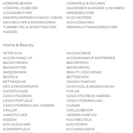
HÖRSPIELBOXEN
HÖRSPIELE & FIGUREN
HÖRSPIEL ZUBEHÖR
JAUSENBOX & KINDER LUNCHBOX
JUGENDBÜCHER
KINDERBÜCHER
KINDERGARTENRUCKSACK | KINDERGARTENBEUTEL
KUSCHELTIERE
SACHBÜCHER & KINDERLEXIKA
SCHULTASCHEN
TURNBEUTEL & SPORTTASCHEN
WEIHNACHTSKINDERBÜCHER
KLEIDER
Home & Beauty
AFTER SUN
AUGENCREME
AUGEN MAKE UP
AUGENMAKEUP ENTFERNER
BACKFORMEN
BADTEPPICH
BADEMATTEN
BADEMÄNTEL
BADEZIMMER
BEAUTY GESCHENKE
BESTECK
BETTDECKEN
BETTWÄSCHE
DAMEN PARFUM
DEO & DEODORANTS
DUSCHGEL & BADESCHAUM
GÄSTETÜCHER
FÜR SIE
GESICHTSCREME
GESICHTSCREME HERREN
GESICHTSPFLEGE
GESICHTSREINIGUNG
GESICHTSREINIGUNG HERREN
GLÄSER
GRILLER
GRILLZUBEHÖR
HANDTÜCHER
HERREN PARFUM
KERZEN
KOCHBESTECK
KOCHGESCHIRR
KOCHTÖPFE
KÖRPERPFLEGE
KÜCHENGERÄTE