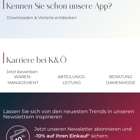
Kennen Sie schon unsere App?
Downloaden & Vorteile entdecken
Karriere bei K&Ö
Jetzt bewerben
WAREN-
ABTEILUNGS-
BERATUNG
MANAGEMENT
LEITUNG
DAMENMODE
Lassen Sie sich von den neuesten Trends in unseren
Newslettern inspirieren
Jetzt unseren Newsletter abonnieren und
-10% auf Ihren Einkauf
* sichern.