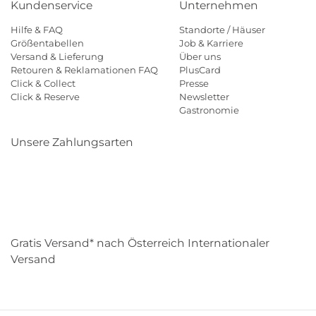
Kundenservice
Unternehmen
Hilfe & FAQ
Standorte / Häuser
Größentabellen
Job & Karriere
Versand & Lieferung
Über uns
Retouren & Reklamationen FAQ
PlusCard
Click & Collect
Presse
Click & Reserve
Newsletter
Gastronomie
Unsere Zahlungsarten
Klarna
Paypal
Mastercard
Visa
Diners
Eps
Shop
Applepay
Amazon
Gratis Versand* nach Österreich Internationaler
Versand