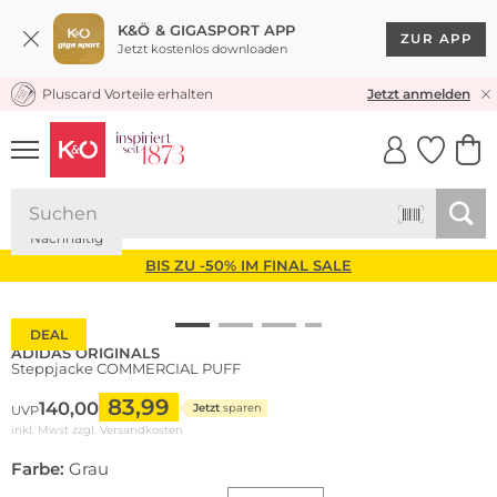
K&Ö & GIGASPORT APP
ZUR APP
Jetzt kostenlos downloaden
Pluscard Vorteile erhalten
KOSTENLOSER VERSAND* & RÜCKVERSAND
Jetzt anmelden
UNSERE APP
CLICK &
CLICK &
COLLECT
RESERVE
Nachhaltig
BIS ZU -50% IM FINAL SALE
DEAL
ADIDAS ORIGINALS
Steppjacke COMMERCIAL PUFF
83,99
140,00
Jetzt
sparen
UVP
inkl. Mwst zzgl.
Versandkosten
Farbe:
Grau