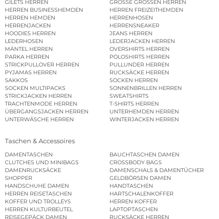
GILETS HERREN
GROSSE GRÖSSEN HERREN
HERREN BUSINESSHEMDEN
HERREN FREIZEITHEMDEN
HERREN HEMDEN
HERRENHOSEN
HERRENJACKEN
HERRENSNEAKER
HOODIES HERREN
JEANS HERREN
LEDERHOSEN
LEDERJACKEN HERREN
MÄNTEL HERREN
OVERSHIRTS HERREN
PARKA HERREN
POLOSHIRTS HERREN
STRICKPULLOVER HERREN
PULLUNDER HERREN
PYJAMAS HERREN
RUCKSÄCKE HERREN
SAKKOS
SOCKEN HERREN
SOCKEN MULTIPACKS
SONNENBRILLEN HERREN
STRICKJACKEN HERREN
SWEATSHIRTS
TRACHTENMODE HERREN
T-SHIRTS HERREN
ÜBERGANGSJACKEN HERREN
UNTERHEMDEN HERREN
UNTERWÄSCHE HERREN
WINTERJACKEN HERREN
Taschen & Accessoires
DAMENTASCHEN
BAUCHTASCHEN DAMEN
CLUTCHES UND MINIBAGS
CROSSBODY BAGS
DAMENRUCKSÄCKE
DAMENSCHALS & DAMENTÜCHER
SHOPPER
GELDBÖRSEN DAMEN
HANDSCHUHE DAMEN
HANDTASCHEN
HERREN REISETASCHEN
HARTSCHALENKOFFER
KOFFER UND TROLLEYS
HERREN KOFFER
HERREN KULTURBEUTEL
LAPTOPTASCHEN
REISEGEPÄCK DAMEN
RUCKSÄCKE HERREN