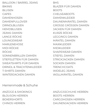
BALLOON / BARREL JEANS
BHS
BIKINIS
BLAZER FÜR DAMEN
BLUSEN
BOOTS
CAPES
CHELSEABOOTS
DAMENHOSEN
DAMENKLEIDER
DAMENPULLOVER
DAUNENMÄNTEL DAMEN
DIRNDLBLUSEN
GROSSE GRÖSSEN DAMEN
HEMDBLUSEN
JACKEN FÜR DAMEN
JEANS DAMEN
KURZE RÖCKE
LANGE RÖCKE
LEGGINGS DAMEN
LOUNGEWEAR
MÄNTEL DAMEN
MARLENEHOSE
MAXIKLEIDER
MIDI RÖCKE
MIDIKLEIDER
RÖCKE
SHAPEWEAR DAMEN
SONNENBRILLEN DAMEN
STIEFEL DAMEN
STIEFELETTEN FÜR DAMEN
STRICKJACKEN DAMEN
SWEATSHIRTS FÜR DAMEN
SOCKEN DAMEN
DIRNDL & TRACHTENKLEIDER
TRENCHCOATS
T-SHIRTS DAMEN
WIDELEG JEANS
WINTERJACKEN DAMEN
WOLLMÄNTEL DAMEN
Herrenmode & Schuhe
ANZÜGE & SMOKINGS
ANZUGSSCHUHE HERREN
BLOUSON HERREN
BOOTS HERREN
BOXERSHORTS
CARGOHOSEN HERREN
CHINOS HERREN
DAUNENJACKEN HERREN