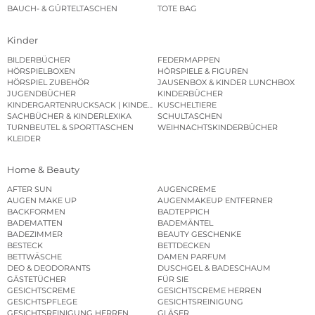
BAUCH- & GÜRTELTASCHEN
TOTE BAG
Kinder
BILDERBÜCHER
FEDERMAPPEN
HÖRSPIELBOXEN
HÖRSPIELE & FIGUREN
HÖRSPIEL ZUBEHÖR
JAUSENBOX & KINDER LUNCHBOX
JUGENDBÜCHER
KINDERBÜCHER
KINDERGARTENRUCKSACK | KINDERGARTENBEUTEL
KUSCHELTIERE
SACHBÜCHER & KINDERLEXIKA
SCHULTASCHEN
TURNBEUTEL & SPORTTASCHEN
WEIHNACHTSKINDERBÜCHER
KLEIDER
Home & Beauty
AFTER SUN
AUGENCREME
AUGEN MAKE UP
AUGENMAKEUP ENTFERNER
BACKFORMEN
BADTEPPICH
BADEMATTEN
BADEMÄNTEL
BADEZIMMER
BEAUTY GESCHENKE
BESTECK
BETTDECKEN
BETTWÄSCHE
DAMEN PARFUM
DEO & DEODORANTS
DUSCHGEL & BADESCHAUM
GÄSTETÜCHER
FÜR SIE
GESICHTSCREME
GESICHTSCREME HERREN
GESICHTSPFLEGE
GESICHTSREINIGUNG
GESICHTSREINIGUNG HERREN
GLÄSER