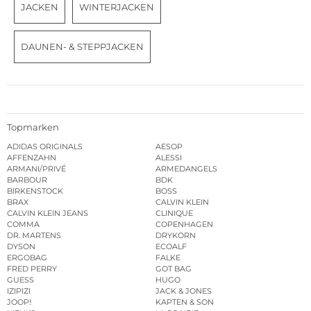
JACKEN
WINTERJACKEN
DAUNEN- & STEPPJACKEN
Topmarken
ADIDAS ORIGINALS
AESOP
AFFENZAHN
ALESSI
ARMANI/PRIVÉ
ARMEDANGELS
BARBOUR
BDK
BIRKENSTOCK
BOSS
BRAX
CALVIN KLEIN
CALVIN KLEIN JEANS
CLINIQUE
COMMA
COPENHAGEN
DR. MARTENS
DRYKORN
DYSON
ECOALF
ERGOBAG
FALKE
FRED PERRY
GOT BAG
GUESS
HUGO
IZIPIZI
JACK & JONES
JOOP!
KAPTEN & SON