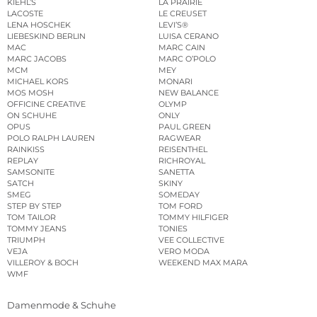
KIEHL’S
LA PRAIRIE
LACOSTE
LE CREUSET
LENA HOSCHEK
LEVI’S®
LIEBESKIND BERLIN
LUISA CERANO
MAC
MARC CAIN
MARC JACOBS
MARC O’POLO
MCM
MEY
MICHAEL KORS
MONARI
MOS MOSH
NEW BALANCE
OFFICINE CREATIVE
OLYMP
ON SCHUHE
ONLY
OPUS
PAUL GREEN
POLO RALPH LAUREN
RAGWEAR
RAINKISS
REISENTHEL
REPLAY
RICHROYAL
SAMSONITE
SANETTA
SATCH
SKINY
SMEG
SOMEDAY
STEP BY STEP
TOM FORD
TOM TAILOR
TOMMY HILFIGER
TOMMY JEANS
TONIES
TRIUMPH
VEE COLLECTIVE
VEJA
VERO MODA
VILLEROY & BOCH
WEEKEND MAX MARA
WMF
Damenmode & Schuhe