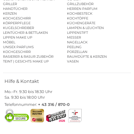
GRILLER
GRILLZUBEHÖR
HANDTÜCHER
HERREN PARFUM
KERZEN
KOCHBESTECK
KOCHGESCHIRR
KOCHTÖPFE
KÖRPERPFLEGE
KÜCHENGERÄTE
KUGELSCHREIBER
LAMPEN & LEUCHTEN
LEINTÜCHER & BETTLAKEN
LIPPENSTIFT
LIPPEN MAKE UP
MESSER
MÖBEL
NAGELLACK
UNISEX PARFUMS
PEELING
KOCHGESCHIRR
PORZELLAN
RASIERER & RASUR ZUBEHÖR
RAUMDÜFTE & KERZEN
TEINT | GESICHTS MAKE UP
VASEN
Hilfe & Kontakt
Mo.–Fr. 9:30 bis 18:30 Uhr
Sa. 9:30 bis 18:00 Uhr
Telefonnummer:
+ 43 316 / 870-0