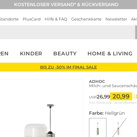
KOSTENLOSER VERSAND* & RÜCKVERSAND
Standorte
PlusCard
Hilfe & FAQ
Geschenkkarte
Newsletter
Ak
REN
KINDER
BEAUTY
HOME & LIVING
BIS ZU -50% IM FINAL SALE
ADHOC
Milch- und Saucensch
20,99
26,99
UVP
inkl. Mwst zzgl.
Versandkosten
Farbe:
Hellgrün