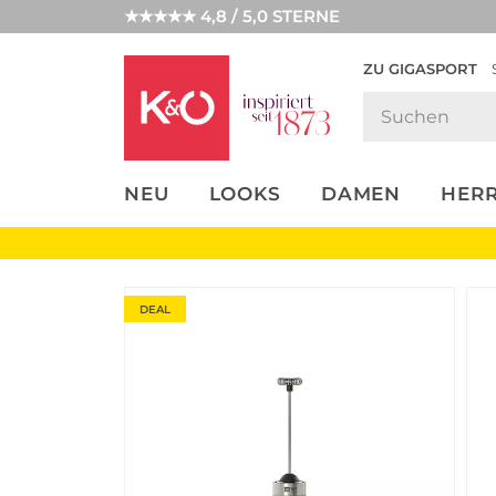
★★★★★ 4,8 / 5,0 STERNE
ZU GIGASPORT
FASHION-
UNSERE APP
CLICK &
CLICK &
TRENDS
COLLECT
RESERVE
NEU
LOOKS
DAMEN
HER
DEAL