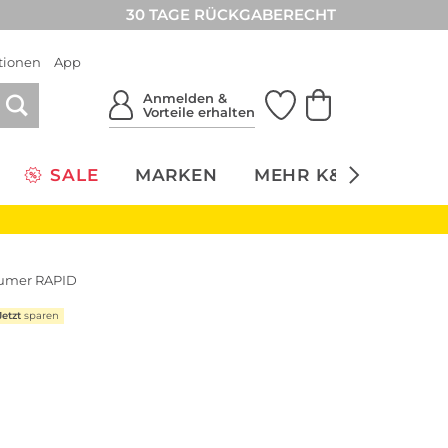
30 TAGE RÜCKGABERECHT
tionen
App
Anmelden &
Vorteile erhalten
SALE
MARKEN
MEHR K&Ö
NACH
äumer RAPID
Jetzt
sparen