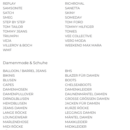
REPLAY
RICHROYAL
SAMSONITE
SANETTA
SATCH
SKINY
SMEG
SOMEDAY
STEP BY STEP
TOM FORD
TOM TAILOR
TOMMY HILFIGER
TOMMY JEANS
TONIES
TRIUMPH
VEE COLLECTIVE
VEJA
VERO MODA
VILLEROY & BOCH
WEEKEND MAX MARA
WMF
Damenmode & Schuhe
BALLOON / BARREL JEANS
BHS
BIKINIS
BLAZER FÜR DAMEN
BLUSEN
BOOTS
CAPES
CHELSEABOOTS
DAMENHOSEN
DAMENKLEIDER
DAMENPULLOVER
DAUNENMÄNTEL DAMEN
DIRNDLBLUSEN
GROSSE GRÖSSEN DAMEN
HEMDBLUSEN
JACKEN FÜR DAMEN
JEANS DAMEN
KURZE RÖCKE
LANGE RÖCKE
LEGGINGS DAMEN
LOUNGEWEAR
MÄNTEL DAMEN
MARLENEHOSE
MAXIKLEIDER
MIDI RÖCKE
MIDIKLEIDER