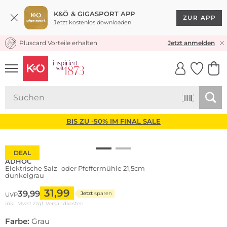
K&Ö & GIGASPORT APP
ZUR APP
Jetzt kostenlos downloaden
Pluscard Vorteile erhalten
KOSTENLOSER VERSAND* & RÜCKVERSAND
Jetzt anmelden
UNSERE APP
CLICK &
CLICK &
COLLECT
RESERVE
BIS ZU -50% IM FINAL SALE
DEAL
ADHOC
Elektrische Salz- oder Pfeffermühle 21,5cm
dunkelgrau
31,99
39,99
Jetzt
sparen
UVP
inkl. Mwst zzgl.
Versandkosten
Farbe:
Grau