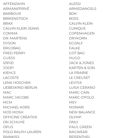
AFFENZAHN
ALESSI
ARMANI/PRIVÉ
ARMEDANGELS
BARBOUR
BDK
BIRKENSTOCK
BOSS
BRAX
CALVIN KLEIN
CALVIN KLEIN JEANS
CLINIQUE
COMMA
COPENHAGEN
DR. MARTENS
DRYKORN
DYSON
ECOALF
ERGOBAG
FALKE
FRED PERRY
GOT BAG
GUESS
HUGO
IZIPIZI
JACK & JONES
JOOP!
KAPTEN & SON
KIEHL’S
LA PRAIRIE
LACOSTE
LE CREUSET
LENA HOSCHEK
LEVI’S®
LIEBESKIND BERLIN
LUISA CERANO
MAC
MARC CAIN
MARC JACOBS
MARC O’POLO
MCM
MEY
MICHAEL KORS
MONARI
MOS MOSH
NEW BALANCE
OFFICINE CREATIVE
OLYMP
ON SCHUHE
ONLY
OPUS
PAUL GREEN
POLO RALPH LAUREN
RAGWEAR
RAINKISS
REISENTHEL