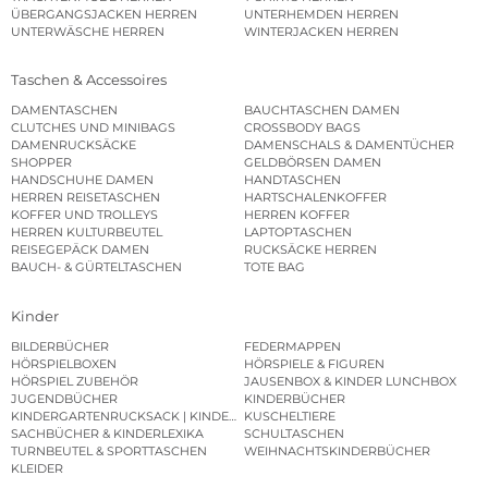
ÜBERGANGSJACKEN HERREN
UNTERHEMDEN HERREN
UNTERWÄSCHE HERREN
WINTERJACKEN HERREN
Taschen & Accessoires
DAMENTASCHEN
BAUCHTASCHEN DAMEN
CLUTCHES UND MINIBAGS
CROSSBODY BAGS
DAMENRUCKSÄCKE
DAMENSCHALS & DAMENTÜCHER
SHOPPER
GELDBÖRSEN DAMEN
HANDSCHUHE DAMEN
HANDTASCHEN
HERREN REISETASCHEN
HARTSCHALENKOFFER
KOFFER UND TROLLEYS
HERREN KOFFER
HERREN KULTURBEUTEL
LAPTOPTASCHEN
REISEGEPÄCK DAMEN
RUCKSÄCKE HERREN
BAUCH- & GÜRTELTASCHEN
TOTE BAG
Kinder
BILDERBÜCHER
FEDERMAPPEN
HÖRSPIELBOXEN
HÖRSPIELE & FIGUREN
HÖRSPIEL ZUBEHÖR
JAUSENBOX & KINDER LUNCHBOX
JUGENDBÜCHER
KINDERBÜCHER
KINDERGARTENRUCKSACK | KINDERGARTENBEUTEL
KUSCHELTIERE
SACHBÜCHER & KINDERLEXIKA
SCHULTASCHEN
TURNBEUTEL & SPORTTASCHEN
WEIHNACHTSKINDERBÜCHER
KLEIDER