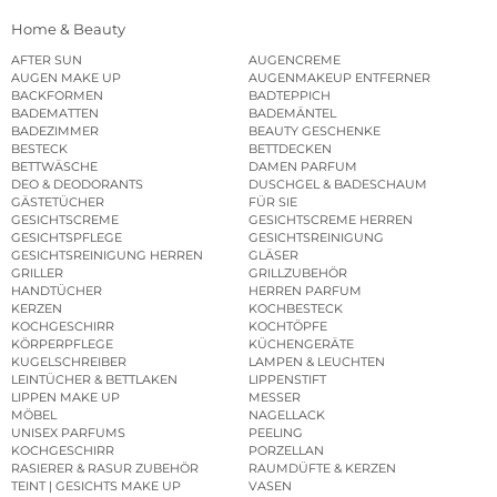
Home & Beauty
AFTER SUN
AUGENCREME
AUGEN MAKE UP
AUGENMAKEUP ENTFERNER
BACKFORMEN
BADTEPPICH
BADEMATTEN
BADEMÄNTEL
BADEZIMMER
BEAUTY GESCHENKE
BESTECK
BETTDECKEN
BETTWÄSCHE
DAMEN PARFUM
DEO & DEODORANTS
DUSCHGEL & BADESCHAUM
GÄSTETÜCHER
FÜR SIE
GESICHTSCREME
GESICHTSCREME HERREN
GESICHTSPFLEGE
GESICHTSREINIGUNG
GESICHTSREINIGUNG HERREN
GLÄSER
GRILLER
GRILLZUBEHÖR
HANDTÜCHER
HERREN PARFUM
KERZEN
KOCHBESTECK
KOCHGESCHIRR
KOCHTÖPFE
KÖRPERPFLEGE
KÜCHENGERÄTE
KUGELSCHREIBER
LAMPEN & LEUCHTEN
LEINTÜCHER & BETTLAKEN
LIPPENSTIFT
LIPPEN MAKE UP
MESSER
MÖBEL
NAGELLACK
UNISEX PARFUMS
PEELING
KOCHGESCHIRR
PORZELLAN
RASIERER & RASUR ZUBEHÖR
RAUMDÜFTE & KERZEN
TEINT | GESICHTS MAKE UP
VASEN