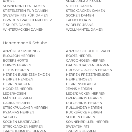
RÖCKE
SHAPEWEAR DAMEN
SONNENBRILLEN DAMEN
STIEFEL DAMEN
STIEFELETTEN FÜR DAMEN
STRICKJACKEN DAMEN
SWEATSHIRTS FÜR DAMEN
SOCKEN DAMEN
DIRNDL & TRACHTENKLEIDER
TRENCHCOATS
T-SHIRTS DAMEN
WIDELEG JEANS
WINTERJACKEN DAMEN
WOLLMÄNTEL DAMEN
Herrenmode & Schuhe
ANZÜGE & SMOKINGS
ANZUGSSCHUHE HERREN
BLOUSON HERREN
BOOTS HERREN
BOXERSHORTS
CARGOHOSEN HERREN
CHINOS HERREN
DAUNENJACKEN HERREN
GILETS HERREN
GROSSE GRÖSSEN HERREN
HERREN BUSINESSHEMDEN
HERREN FREIZEITHEMDEN
HERREN HEMDEN
HERRENHOSEN
HERRENJACKEN
HERRENSNEAKER
HOODIES HERREN
JEANS HERREN
LEDERHOSEN
LEDERJACKEN HERREN
MÄNTEL HERREN
OVERSHIRTS HERREN
PARKA HERREN
POLOSHIRTS HERREN
STRICKPULLOVER HERREN
PULLUNDER HERREN
PYJAMAS HERREN
RUCKSÄCKE HERREN
SAKKOS
SOCKEN HERREN
SOCKEN MULTIPACKS
SONNENBRILLEN HERREN
STRICKJACKEN HERREN
SWEATSHIRTS
TRACHTENMODE HERREN
T-SHIRTS HERREN