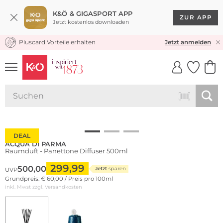
K&Ö & GIGASPORT APP
ZUR APP
Jetzt kostenlos downloaden
Pluscard Vorteile erhalten
KOSTENLOSER VERSAND* & RÜCKVERSAND
Jetzt anmelden
UNSERE APP
CLICK &
CLICK &
COLLECT
RESERVE
Limited Edition
DEAL
ACQUA DI PARMA
Raumduft - Panettone Diffuser 500ml
299,99
500,00
Jetzt
sparen
UVP
Grundpreis: € 60,00 / Preis pro 100ml
inkl. Mwst zzgl.
Versandkosten