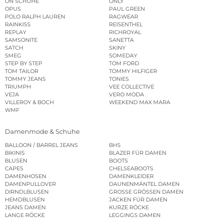
ON SCHUHE
ONLY
OPUS
PAUL GREEN
POLO RALPH LAUREN
RAGWEAR
RAINKISS
REISENTHEL
REPLAY
RICHROYAL
SAMSONITE
SANETTA
SATCH
SKINY
SMEG
SOMEDAY
STEP BY STEP
TOM FORD
TOM TAILOR
TOMMY HILFIGER
TOMMY JEANS
TONIES
TRIUMPH
VEE COLLECTIVE
VEJA
VERO MODA
VILLEROY & BOCH
WEEKEND MAX MARA
WMF
Damenmode & Schuhe
BALLOON / BARREL JEANS
BHS
BIKINIS
BLAZER FÜR DAMEN
BLUSEN
BOOTS
CAPES
CHELSEABOOTS
DAMENHOSEN
DAMENKLEIDER
DAMENPULLOVER
DAUNENMÄNTEL DAMEN
DIRNDLBLUSEN
GROSSE GRÖSSEN DAMEN
HEMDBLUSEN
JACKEN FÜR DAMEN
JEANS DAMEN
KURZE RÖCKE
LANGE RÖCKE
LEGGINGS DAMEN