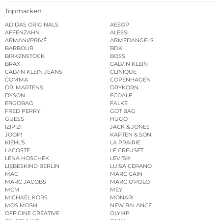
Topmarken
ADIDAS ORIGINALS
AESOP
AFFENZAHN
ALESSI
ARMANI/PRIVÉ
ARMEDANGELS
BARBOUR
BDK
BIRKENSTOCK
BOSS
BRAX
CALVIN KLEIN
CALVIN KLEIN JEANS
CLINIQUE
COMMA
COPENHAGEN
DR. MARTENS
DRYKORN
DYSON
ECOALF
ERGOBAG
FALKE
FRED PERRY
GOT BAG
GUESS
HUGO
IZIPIZI
JACK & JONES
JOOP!
KAPTEN & SON
KIEHL’S
LA PRAIRIE
LACOSTE
LE CREUSET
LENA HOSCHEK
LEVI’S®
LIEBESKIND BERLIN
LUISA CERANO
MAC
MARC CAIN
MARC JACOBS
MARC O’POLO
MCM
MEY
MICHAEL KORS
MONARI
MOS MOSH
NEW BALANCE
OFFICINE CREATIVE
OLYMP