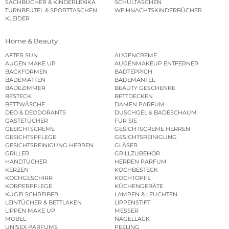
SACHBÜCHER & KINDERLEXIKA
SCHULTASCHEN
TURNBEUTEL & SPORTTASCHEN
WEIHNACHTSKINDERBÜCHER
KLEIDER
Home & Beauty
AFTER SUN
AUGENCREME
AUGEN MAKE UP
AUGENMAKEUP ENTFERNER
BACKFORMEN
BADTEPPICH
BADEMATTEN
BADEMÄNTEL
BADEZIMMER
BEAUTY GESCHENKE
BESTECK
BETTDECKEN
BETTWÄSCHE
DAMEN PARFUM
DEO & DEODORANTS
DUSCHGEL & BADESCHAUM
GÄSTETÜCHER
FÜR SIE
GESICHTSCREME
GESICHTSCREME HERREN
GESICHTSPFLEGE
GESICHTSREINIGUNG
GESICHTSREINIGUNG HERREN
GLÄSER
GRILLER
GRILLZUBEHÖR
HANDTÜCHER
HERREN PARFUM
KERZEN
KOCHBESTECK
KOCHGESCHIRR
KOCHTÖPFE
KÖRPERPFLEGE
KÜCHENGERÄTE
KUGELSCHREIBER
LAMPEN & LEUCHTEN
LEINTÜCHER & BETTLAKEN
LIPPENSTIFT
LIPPEN MAKE UP
MESSER
MÖBEL
NAGELLACK
UNISEX PARFUMS
PEELING