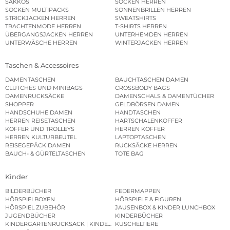
SAKKOS
SOCKEN HERREN
SOCKEN MULTIPACKS
SONNENBRILLEN HERREN
STRICKJACKEN HERREN
SWEATSHIRTS
TRACHTENMODE HERREN
T-SHIRTS HERREN
ÜBERGANGSJACKEN HERREN
UNTERHEMDEN HERREN
UNTERWÄSCHE HERREN
WINTERJACKEN HERREN
Taschen & Accessoires
DAMENTASCHEN
BAUCHTASCHEN DAMEN
CLUTCHES UND MINIBAGS
CROSSBODY BAGS
DAMENRUCKSÄCKE
DAMENSCHALS & DAMENTÜCHER
SHOPPER
GELDBÖRSEN DAMEN
HANDSCHUHE DAMEN
HANDTASCHEN
HERREN REISETASCHEN
HARTSCHALENKOFFER
KOFFER UND TROLLEYS
HERREN KOFFER
HERREN KULTURBEUTEL
LAPTOPTASCHEN
REISEGEPÄCK DAMEN
RUCKSÄCKE HERREN
BAUCH- & GÜRTELTASCHEN
TOTE BAG
Kinder
BILDERBÜCHER
FEDERMAPPEN
HÖRSPIELBOXEN
HÖRSPIELE & FIGUREN
HÖRSPIEL ZUBEHÖR
JAUSENBOX & KINDER LUNCHBOX
JUGENDBÜCHER
KINDERBÜCHER
KINDERGARTENRUCKSACK | KINDERGARTENBEUTEL
KUSCHELTIERE