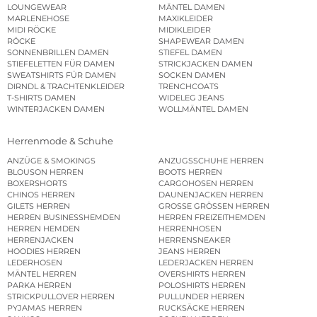
LOUNGEWEAR
MÄNTEL DAMEN
MARLENEHOSE
MAXIKLEIDER
MIDI RÖCKE
MIDIKLEIDER
RÖCKE
SHAPEWEAR DAMEN
SONNENBRILLEN DAMEN
STIEFEL DAMEN
STIEFELETTEN FÜR DAMEN
STRICKJACKEN DAMEN
SWEATSHIRTS FÜR DAMEN
SOCKEN DAMEN
DIRNDL & TRACHTENKLEIDER
TRENCHCOATS
T-SHIRTS DAMEN
WIDELEG JEANS
WINTERJACKEN DAMEN
WOLLMÄNTEL DAMEN
Herrenmode & Schuhe
ANZÜGE & SMOKINGS
ANZUGSSCHUHE HERREN
BLOUSON HERREN
BOOTS HERREN
BOXERSHORTS
CARGOHOSEN HERREN
CHINOS HERREN
DAUNENJACKEN HERREN
GILETS HERREN
GROSSE GRÖSSEN HERREN
HERREN BUSINESSHEMDEN
HERREN FREIZEITHEMDEN
HERREN HEMDEN
HERRENHOSEN
HERRENJACKEN
HERRENSNEAKER
HOODIES HERREN
JEANS HERREN
LEDERHOSEN
LEDERJACKEN HERREN
MÄNTEL HERREN
OVERSHIRTS HERREN
PARKA HERREN
POLOSHIRTS HERREN
STRICKPULLOVER HERREN
PULLUNDER HERREN
PYJAMAS HERREN
RUCKSÄCKE HERREN