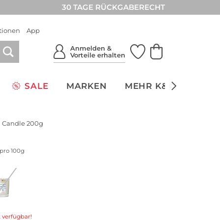
30 TAGE RÜCKGABERECHT
tionen
App
Anmelden &
Vorteile erhalten
SALE
MARKEN
MEHR K&Ö
NACH
a Candle 200g
 pro 100g
 verfügbar!