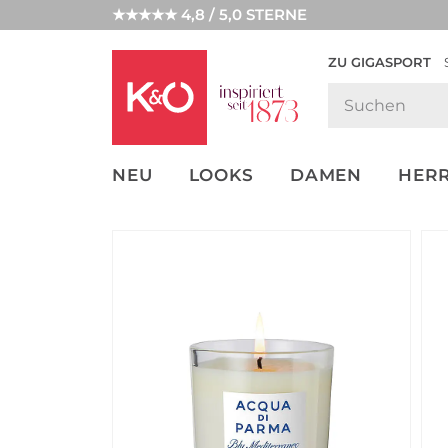
★★★★★ 4,8 / 5,0 STERNE
ZU GIGASPORT
FASHION-
UNSERE APP
CLICK &
CLICK &
TRENDS
COLLECT
RESERVE
NEU
LOOKS
DAMEN
HER