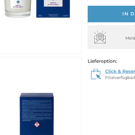
IN 
Meld
Lieferoption:
Click & Rese
Filialverfügba