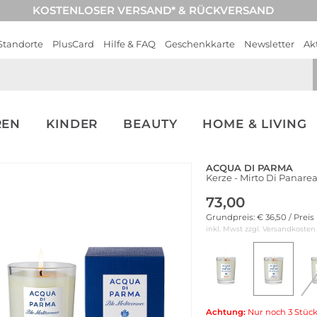
KOSTENLOSER VERSAND* & RÜCKVERSAND
Standorte
PlusCard
Hilfe & FAQ
Geschenkkarte
Newsletter
Ak
REN
KINDER
BEAUTY
HOME & LIVING
ACQUA DI PARMA
Kerze - Mirto Di Panare
73,00
Grundpreis: € 36,50 / Preis
inkl. Mwst zzgl.
Versandkosten
Achtung:
Nur noch 3 Stück