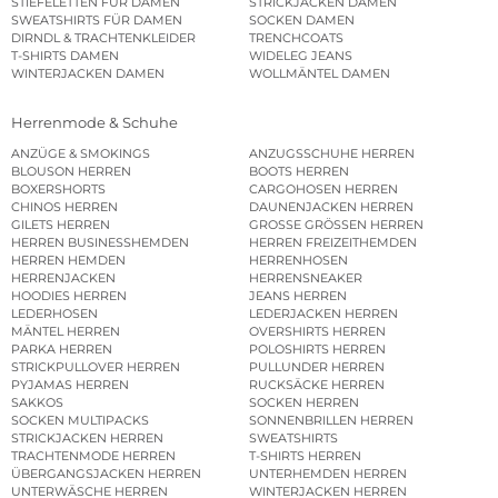
STIEFELETTEN FÜR DAMEN
STRICKJACKEN DAMEN
SWEATSHIRTS FÜR DAMEN
SOCKEN DAMEN
DIRNDL & TRACHTENKLEIDER
TRENCHCOATS
T-SHIRTS DAMEN
WIDELEG JEANS
WINTERJACKEN DAMEN
WOLLMÄNTEL DAMEN
Herrenmode & Schuhe
ANZÜGE & SMOKINGS
ANZUGSSCHUHE HERREN
BLOUSON HERREN
BOOTS HERREN
BOXERSHORTS
CARGOHOSEN HERREN
CHINOS HERREN
DAUNENJACKEN HERREN
GILETS HERREN
GROSSE GRÖSSEN HERREN
HERREN BUSINESSHEMDEN
HERREN FREIZEITHEMDEN
HERREN HEMDEN
HERRENHOSEN
HERRENJACKEN
HERRENSNEAKER
HOODIES HERREN
JEANS HERREN
LEDERHOSEN
LEDERJACKEN HERREN
MÄNTEL HERREN
OVERSHIRTS HERREN
PARKA HERREN
POLOSHIRTS HERREN
STRICKPULLOVER HERREN
PULLUNDER HERREN
PYJAMAS HERREN
RUCKSÄCKE HERREN
SAKKOS
SOCKEN HERREN
SOCKEN MULTIPACKS
SONNENBRILLEN HERREN
STRICKJACKEN HERREN
SWEATSHIRTS
TRACHTENMODE HERREN
T-SHIRTS HERREN
ÜBERGANGSJACKEN HERREN
UNTERHEMDEN HERREN
UNTERWÄSCHE HERREN
WINTERJACKEN HERREN