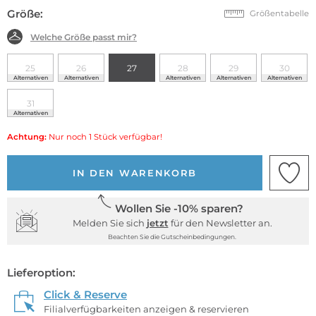
Größe:
Größentabelle
Welche Größe passt mir?
25
26
27
28
29
30
Alternativen
Alternativen
Alternativen
Alternativen
Alternativen
31
Alternativen
Achtung:
Nur noch 1 Stück verfügbar!
IN DEN WARENKORB
Wollen Sie -10% sparen?
Melden Sie sich
jetzt
für den Newsletter an.
Beachten Sie die Gutscheinbedingungen.
Lieferoption:
Click & Reserve
Filialverfügbarkeiten anzeigen & reservieren