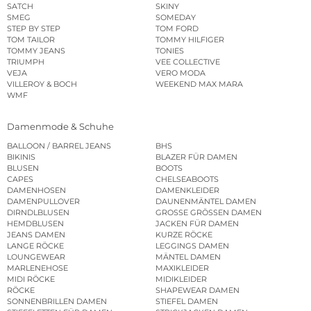
SATCH
SKINY
SMEG
SOMEDAY
STEP BY STEP
TOM FORD
TOM TAILOR
TOMMY HILFIGER
TOMMY JEANS
TONIES
TRIUMPH
VEE COLLECTIVE
VEJA
VERO MODA
VILLEROY & BOCH
WEEKEND MAX MARA
WMF
Damenmode & Schuhe
BALLOON / BARREL JEANS
BHS
BIKINIS
BLAZER FÜR DAMEN
BLUSEN
BOOTS
CAPES
CHELSEABOOTS
DAMENHOSEN
DAMENKLEIDER
DAMENPULLOVER
DAUNENMÄNTEL DAMEN
DIRNDLBLUSEN
GROSSE GRÖSSEN DAMEN
HEMDBLUSEN
JACKEN FÜR DAMEN
JEANS DAMEN
KURZE RÖCKE
LANGE RÖCKE
LEGGINGS DAMEN
LOUNGEWEAR
MÄNTEL DAMEN
MARLENEHOSE
MAXIKLEIDER
MIDI RÖCKE
MIDIKLEIDER
RÖCKE
SHAPEWEAR DAMEN
SONNENBRILLEN DAMEN
STIEFEL DAMEN