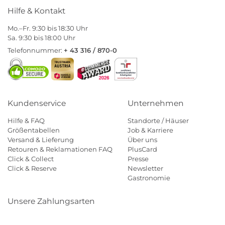
Hilfe & Kontakt
Mo.–Fr. 9:30 bis 18:30 Uhr
Sa. 9:30 bis 18:00 Uhr
Telefonnummer:
+ 43 316 / 870-0
Kundenservice
Unternehmen
Hilfe & FAQ
Standorte / Häuser
Größentabellen
Job & Karriere
Versand & Lieferung
Über uns
Retouren & Reklamationen FAQ
PlusCard
Click & Collect
Presse
Click & Reserve
Newsletter
Gastronomie
Unsere Zahlungsarten
Klarna
Paypal
Mastercard
Visa
Diners
Eps
Shop