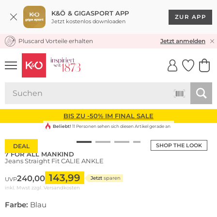
K&Ö & GIGASPORT APP
ZUR APP
Jetzt kostenlos downloaden
Pluscard Vorteile erhalten
KOSTENLOSER VERSAND* & RÜCKVERSAND
Jetzt anmelden
UNSERE APP
CLICK &
CLICK &
COLLECT
RESERVE
BIS ZU -50% IM FINAL SALE
Beliebt!
11 Personen sehen sich diesen Artikel gerade an
SHOP THE LOOK
DEAL
7 FOR ALL MANKIND
Jeans Straight Fit CALIE ANKLE
143,99
240,00
Jetzt
sparen
UVP
inkl. Mwst zzgl.
Versandkosten
Farbe:
Blau