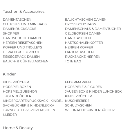
Taschen & Accessoires
DAMENTASCHEN
BAUCHTASCHEN DAMEN
CLUTCHES UND MINIBAGS
CROSSBODY BAGS
DAMENRUCKSÄCKE
DAMENSCHALS & DAMENTÜCHER
SHOPPER
GELDBÖRSEN DAMEN
HANDSCHUHE DAMEN
HANDTASCHEN
HERREN REISETASCHEN
HARTSCHALENKOFFER
KOFFER UND TROLLEYS
HERREN KOFFER
HERREN KULTURBEUTEL
LAPTOPTASCHEN
REISEGEPÄCK DAMEN
RUCKSÄCKE HERREN
BAUCH- & GÜRTELTASCHEN
TOTE BAG
Kinder
BILDERBÜCHER
FEDERMAPPEN
HÖRSPIELBOXEN
HÖRSPIELE & FIGUREN
HÖRSPIEL ZUBEHÖR
JAUSENBOX & KINDER LUNCHBOX
JUGENDBÜCHER
KINDERBÜCHER
KINDERGARTENRUCKSACK | KINDERGARTENBEUTEL
KUSCHELTIERE
SACHBÜCHER & KINDERLEXIKA
SCHULTASCHEN
TURNBEUTEL & SPORTTASCHEN
WEIHNACHTSKINDERBÜCHER
KLEIDER
Home & Beauty