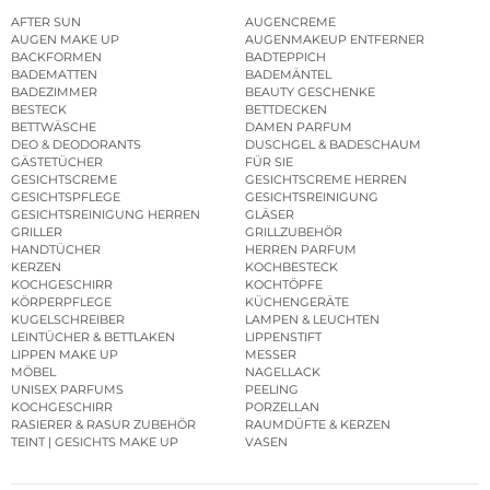
AFTER SUN
AUGENCREME
AUGEN MAKE UP
AUGENMAKEUP ENTFERNER
BACKFORMEN
BADTEPPICH
BADEMATTEN
BADEMÄNTEL
BADEZIMMER
BEAUTY GESCHENKE
BESTECK
BETTDECKEN
BETTWÄSCHE
DAMEN PARFUM
DEO & DEODORANTS
DUSCHGEL & BADESCHAUM
GÄSTETÜCHER
FÜR SIE
GESICHTSCREME
GESICHTSCREME HERREN
GESICHTSPFLEGE
GESICHTSREINIGUNG
GESICHTSREINIGUNG HERREN
GLÄSER
GRILLER
GRILLZUBEHÖR
HANDTÜCHER
HERREN PARFUM
KERZEN
KOCHBESTECK
KOCHGESCHIRR
KOCHTÖPFE
KÖRPERPFLEGE
KÜCHENGERÄTE
KUGELSCHREIBER
LAMPEN & LEUCHTEN
LEINTÜCHER & BETTLAKEN
LIPPENSTIFT
LIPPEN MAKE UP
MESSER
MÖBEL
NAGELLACK
UNISEX PARFUMS
PEELING
KOCHGESCHIRR
PORZELLAN
RASIERER & RASUR ZUBEHÖR
RAUMDÜFTE & KERZEN
TEINT | GESICHTS MAKE UP
VASEN