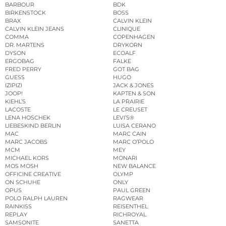
BARBOUR
BDK
BIRKENSTOCK
BOSS
BRAX
CALVIN KLEIN
CALVIN KLEIN JEANS
CLINIQUE
COMMA
COPENHAGEN
DR. MARTENS
DRYKORN
DYSON
ECOALF
ERGOBAG
FALKE
FRED PERRY
GOT BAG
GUESS
HUGO
IZIPIZI
JACK & JONES
JOOP!
KAPTEN & SON
KIEHL’S
LA PRAIRIE
LACOSTE
LE CREUSET
LENA HOSCHEK
LEVI’S®
LIEBESKIND BERLIN
LUISA CERANO
MAC
MARC CAIN
MARC JACOBS
MARC O’POLO
MCM
MEY
MICHAEL KORS
MONARI
MOS MOSH
NEW BALANCE
OFFICINE CREATIVE
OLYMP
ON SCHUHE
ONLY
OPUS
PAUL GREEN
POLO RALPH LAUREN
RAGWEAR
RAINKISS
REISENTHEL
REPLAY
RICHROYAL
SAMSONITE
SANETTA