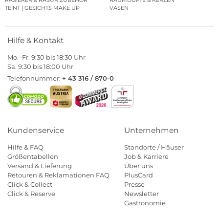
RASIERER & RASUR ZUBEHÖR
RAUMDÜFTE & KERZEN
TEINT | GESICHTS MAKE UP
VASEN
Hilfe & Kontakt
Mo.–Fr. 9:30 bis 18:30 Uhr
Sa. 9:30 bis 18:00 Uhr
Telefonnummer:
+ 43 316 / 870-0
Kundenservice
Unternehmen
Hilfe & FAQ
Standorte / Häuser
Größentabellen
Job & Karriere
Versand & Lieferung
Über uns
Retouren & Reklamationen FAQ
PlusCard
Click & Collect
Presse
Click & Reserve
Newsletter
Gastronomie