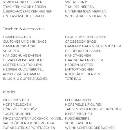
STRICKJACKEN HERREN
SWEATSHIRTS
TRACHTENMODE HERREN
T-SHIRTS HERREN
ÜBERGANGSJACKEN HERREN
UNTERHEMDEN HERREN
UNTERWÄSCHE HERREN
WINTERJACKEN HERREN
Taschen & Accessoires
DAMENTASCHEN
BAUCHTASCHEN DAMEN
CLUTCHES UND MINIBAGS
CROSSBODY BAGS
DAMENRUCKSÄCKE
DAMENSCHALS & DAMENTÜCHER
SHOPPER
GELDBÖRSEN DAMEN
HANDSCHUHE DAMEN
HANDTASCHEN
HERREN REISETASCHEN
HARTSCHALENKOFFER
KOFFER UND TROLLEYS
HERREN KOFFER
HERREN KULTURBEUTEL
LAPTOPTASCHEN
REISEGEPÄCK DAMEN
RUCKSÄCKE HERREN
BAUCH- & GÜRTELTASCHEN
TOTE BAG
Kinder
BILDERBÜCHER
FEDERMAPPEN
HÖRSPIELBOXEN
HÖRSPIELE & FIGUREN
HÖRSPIEL ZUBEHÖR
JAUSENBOX & KINDER LUNCHBOX
JUGENDBÜCHER
KINDERBÜCHER
KINDERGARTENRUCKSACK | KINDERGARTENBEUTEL
KUSCHELTIERE
SACHBÜCHER & KINDERLEXIKA
SCHULTASCHEN
TURNBEUTEL & SPORTTASCHEN
WEIHNACHTSKINDERBÜCHER