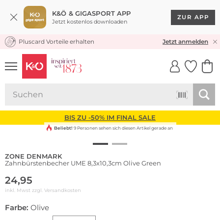
K&Ö & GIGASPORT APP
ZUR APP
Jetzt kostenlos downloaden
Pluscard Vorteile erhalten
KOSTENLOSER VERSAND* & RÜCKVERSAND
Jetzt anmelden
UNSERE APP
CLICK &
CLICK &
COLLECT
RESERVE
BIS ZU -50% IM FINAL SALE
Beliebt!
9 Personen sehen sich diesen Artikel gerade an
ZONE DENMARK
Zahnbürstenbecher UME 8,3x10,3cm Olive Green
24,95
inkl. Mwst zzgl.
Versandkosten
Farbe:
Olive