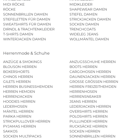
MIDI RÖCKE
MIDIKLEIDER
RÖCKE
SHAPEWEAR DAMEN
SONNENBRILLEN DAMEN
STIEFEL DAMEN
STIEFELETTEN FÜR DAMEN
STRICKJACKEN DAMEN
SWEATSHIRTS FÜR DAMEN
SOCKEN DAMEN
DIRNDL & TRACHTENKLEIDER
TRENCHCOATS
T-SHIRTS DAMEN
WIDELEG JEANS
WINTERJACKEN DAMEN
WOLLMÄNTEL DAMEN
Herrenmode & Schuhe
ANZÜGE & SMOKINGS
ANZUGSSCHUHE HERREN
BLOUSON HERREN
BOOTS HERREN
BOXERSHORTS
CARGOHOSEN HERREN
CHINOS HERREN
DAUNENJACKEN HERREN
GILETS HERREN
GROSSE GRÖSSEN HERREN
HERREN BUSINESSHEMDEN
HERREN FREIZEITHEMDEN
HERREN HEMDEN
HERRENHOSEN
HERRENJACKEN
HERRENSNEAKER
HOODIES HERREN
JEANS HERREN
LEDERHOSEN
LEDERJACKEN HERREN
MÄNTEL HERREN
OVERSHIRTS HERREN
PARKA HERREN
POLOSHIRTS HERREN
STRICKPULLOVER HERREN
PULLUNDER HERREN
PYJAMAS HERREN
RUCKSÄCKE HERREN
SAKKOS
SOCKEN HERREN
SOCKEN MULTIPACKS
SONNENBRILLEN HERREN