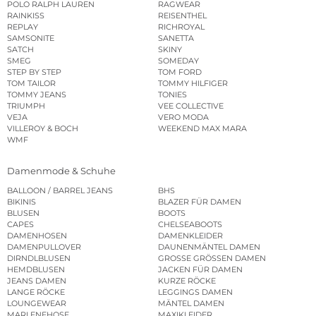
POLO RALPH LAUREN
RAGWEAR
RAINKISS
REISENTHEL
REPLAY
RICHROYAL
SAMSONITE
SANETTA
SATCH
SKINY
SMEG
SOMEDAY
STEP BY STEP
TOM FORD
TOM TAILOR
TOMMY HILFIGER
TOMMY JEANS
TONIES
TRIUMPH
VEE COLLECTIVE
VEJA
VERO MODA
VILLEROY & BOCH
WEEKEND MAX MARA
WMF
Damenmode & Schuhe
BALLOON / BARREL JEANS
BHS
BIKINIS
BLAZER FÜR DAMEN
BLUSEN
BOOTS
CAPES
CHELSEABOOTS
DAMENHOSEN
DAMENKLEIDER
DAMENPULLOVER
DAUNENMÄNTEL DAMEN
DIRNDLBLUSEN
GROSSE GRÖSSEN DAMEN
HEMDBLUSEN
JACKEN FÜR DAMEN
JEANS DAMEN
KURZE RÖCKE
LANGE RÖCKE
LEGGINGS DAMEN
LOUNGEWEAR
MÄNTEL DAMEN
MARLENEHOSE
MAXIKLEIDER