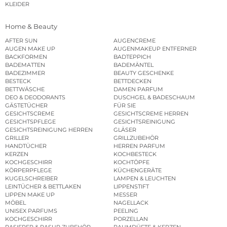
KLEIDER
Home & Beauty
AFTER SUN
AUGENCREME
AUGEN MAKE UP
AUGENMAKEUP ENTFERNER
BACKFORMEN
BADTEPPICH
BADEMATTEN
BADEMÄNTEL
BADEZIMMER
BEAUTY GESCHENKE
BESTECK
BETTDECKEN
BETTWÄSCHE
DAMEN PARFUM
DEO & DEODORANTS
DUSCHGEL & BADESCHAUM
GÄSTETÜCHER
FÜR SIE
GESICHTSCREME
GESICHTSCREME HERREN
GESICHTSPFLEGE
GESICHTSREINIGUNG
GESICHTSREINIGUNG HERREN
GLÄSER
GRILLER
GRILLZUBEHÖR
HANDTÜCHER
HERREN PARFUM
KERZEN
KOCHBESTECK
KOCHGESCHIRR
KOCHTÖPFE
KÖRPERPFLEGE
KÜCHENGERÄTE
KUGELSCHREIBER
LAMPEN & LEUCHTEN
LEINTÜCHER & BETTLAKEN
LIPPENSTIFT
LIPPEN MAKE UP
MESSER
MÖBEL
NAGELLACK
UNISEX PARFUMS
PEELING
KOCHGESCHIRR
PORZELLAN