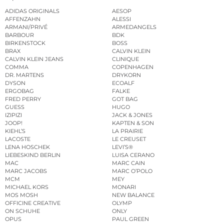
ADIDAS ORIGINALS
AESOP
AFFENZAHN
ALESSI
ARMANI/PRIVÉ
ARMEDANGELS
BARBOUR
BDK
BIRKENSTOCK
BOSS
BRAX
CALVIN KLEIN
CALVIN KLEIN JEANS
CLINIQUE
COMMA
COPENHAGEN
DR. MARTENS
DRYKORN
DYSON
ECOALF
ERGOBAG
FALKE
FRED PERRY
GOT BAG
GUESS
HUGO
IZIPIZI
JACK & JONES
JOOP!
KAPTEN & SON
KIEHL’S
LA PRAIRIE
LACOSTE
LE CREUSET
LENA HOSCHEK
LEVI’S®
LIEBESKIND BERLIN
LUISA CERANO
MAC
MARC CAIN
MARC JACOBS
MARC O’POLO
MCM
MEY
MICHAEL KORS
MONARI
MOS MOSH
NEW BALANCE
OFFICINE CREATIVE
OLYMP
ON SCHUHE
ONLY
OPUS
PAUL GREEN