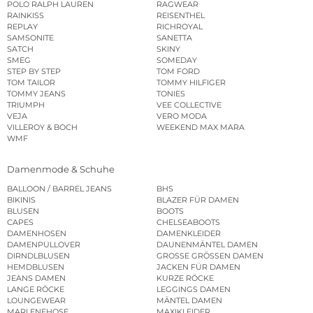
POLO RALPH LAUREN
RAGWEAR
RAINKISS
REISENTHEL
REPLAY
RICHROYAL
SAMSONITE
SANETTA
SATCH
SKINY
SMEG
SOMEDAY
STEP BY STEP
TOM FORD
TOM TAILOR
TOMMY HILFIGER
TOMMY JEANS
TONIES
TRIUMPH
VEE COLLECTIVE
VEJA
VERO MODA
VILLEROY & BOCH
WEEKEND MAX MARA
WMF
Damenmode & Schuhe
BALLOON / BARREL JEANS
BHS
BIKINIS
BLAZER FÜR DAMEN
BLUSEN
BOOTS
CAPES
CHELSEABOOTS
DAMENHOSEN
DAMENKLEIDER
DAMENPULLOVER
DAUNENMÄNTEL DAMEN
DIRNDLBLUSEN
GROSSE GRÖSSEN DAMEN
HEMDBLUSEN
JACKEN FÜR DAMEN
JEANS DAMEN
KURZE RÖCKE
LANGE RÖCKE
LEGGINGS DAMEN
LOUNGEWEAR
MÄNTEL DAMEN
MARLENEHOSE
MAXIKLEIDER