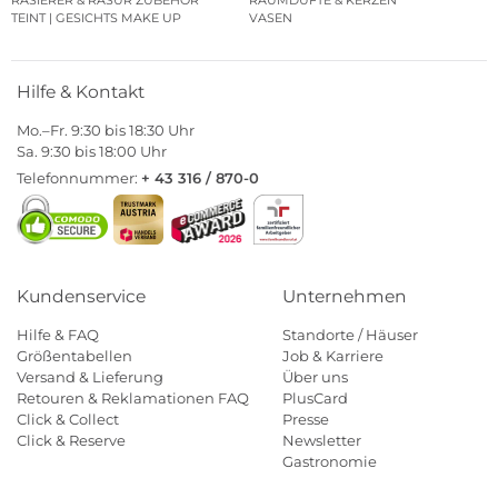
RASIERER & RASUR ZUBEHÖR
RAUMDÜFTE & KERZEN
TEINT | GESICHTS MAKE UP
VASEN
Hilfe & Kontakt
Mo.–Fr. 9:30 bis 18:30 Uhr
Sa. 9:30 bis 18:00 Uhr
Telefonnummer:
+ 43 316 / 870-0
Kundenservice
Unternehmen
Hilfe & FAQ
Standorte / Häuser
Größentabellen
Job & Karriere
Versand & Lieferung
Über uns
Retouren & Reklamationen FAQ
PlusCard
Click & Collect
Presse
Click & Reserve
Newsletter
Gastronomie