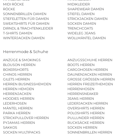
MIDI RÖCKE
MIDIKLEIDER
RÖCKE
SHAPEWEAR DAMEN
SONNENBRILLEN DAMEN
STIEFEL DAMEN
STIEFELETTEN FÜR DAMEN
STRICKJACKEN DAMEN
SWEATSHIRTS FÜR DAMEN
SOCKEN DAMEN
DIRNDL & TRACHTENKLEIDER
TRENCHCOATS
T-SHIRTS DAMEN
WIDELEG JEANS
WINTERJACKEN DAMEN
WOLLMÄNTEL DAMEN
Herrenmode & Schuhe
ANZÜGE & SMOKINGS
ANZUGSSCHUHE HERREN
BLOUSON HERREN
BOOTS HERREN
BOXERSHORTS
CARGOHOSEN HERREN
CHINOS HERREN
DAUNENJACKEN HERREN
GILETS HERREN
GROSSE GRÖSSEN HERREN
HERREN BUSINESSHEMDEN
HERREN FREIZEITHEMDEN
HERREN HEMDEN
HERRENHOSEN
HERRENJACKEN
HERRENSNEAKER
HOODIES HERREN
JEANS HERREN
LEDERHOSEN
LEDERJACKEN HERREN
MÄNTEL HERREN
OVERSHIRTS HERREN
PARKA HERREN
POLOSHIRTS HERREN
STRICKPULLOVER HERREN
PULLUNDER HERREN
PYJAMAS HERREN
RUCKSÄCKE HERREN
SAKKOS
SOCKEN HERREN
SOCKEN MULTIPACKS
SONNENBRILLEN HERREN