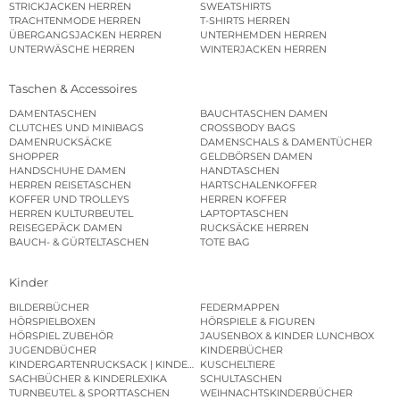
STRICKJACKEN HERREN
SWEATSHIRTS
TRACHTENMODE HERREN
T-SHIRTS HERREN
ÜBERGANGSJACKEN HERREN
UNTERHEMDEN HERREN
UNTERWÄSCHE HERREN
WINTERJACKEN HERREN
Taschen & Accessoires
DAMENTASCHEN
BAUCHTASCHEN DAMEN
CLUTCHES UND MINIBAGS
CROSSBODY BAGS
DAMENRUCKSÄCKE
DAMENSCHALS & DAMENTÜCHER
SHOPPER
GELDBÖRSEN DAMEN
HANDSCHUHE DAMEN
HANDTASCHEN
HERREN REISETASCHEN
HARTSCHALENKOFFER
KOFFER UND TROLLEYS
HERREN KOFFER
HERREN KULTURBEUTEL
LAPTOPTASCHEN
REISEGEPÄCK DAMEN
RUCKSÄCKE HERREN
BAUCH- & GÜRTELTASCHEN
TOTE BAG
Kinder
BILDERBÜCHER
FEDERMAPPEN
HÖRSPIELBOXEN
HÖRSPIELE & FIGUREN
HÖRSPIEL ZUBEHÖR
JAUSENBOX & KINDER LUNCHBOX
JUGENDBÜCHER
KINDERBÜCHER
KINDERGARTENRUCKSACK | KINDERGARTENBEUTEL
KUSCHELTIERE
SACHBÜCHER & KINDERLEXIKA
SCHULTASCHEN
TURNBEUTEL & SPORTTASCHEN
WEIHNACHTSKINDERBÜCHER