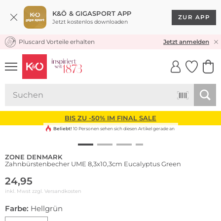
K&Ö & GIGASPORT APP
ZUR APP
Jetzt kostenlos downloaden
Pluscard Vorteile erhalten
KOSTENLOSER VERSAND* & RÜCKVERSAND
Jetzt anmelden
UNSERE APP
CLICK &
CLICK &
COLLECT
RESERVE
BIS ZU -50% IM FINAL SALE
Beliebt!
10 Personen sehen sich diesen Artikel gerade an
ZONE DENMARK
Zahnbürstenbecher UME 8,3x10,3cm Eucalyptus Green
24,95
inkl. Mwst zzgl.
Versandkosten
Farbe:
Hellgrün