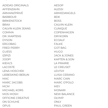
ADIDAS ORIGINALS
AESOP
AFFENZAHN
ALESSI
ARMANI/PRIVÉ
ARMEDANGELS
BARBOUR
BDK
BIRKENSTOCK
BOSS
BRAX
CALVIN KLEIN
CALVIN KLEIN JEANS
CLINIQUE
COMMA
COPENHAGEN
DR. MARTENS
DRYKORN
DYSON
ECOALF
ERGOBAG
FALKE
FRED PERRY
GOT BAG
GUESS
HUGO
IZIPIZI
JACK & JONES
JOOP!
KAPTEN & SON
KIEHL’S
LA PRAIRIE
LACOSTE
LE CREUSET
LENA HOSCHEK
LEVI’S®
LIEBESKIND BERLIN
LUISA CERANO
MAC
MARC CAIN
MARC JACOBS
MARC O’POLO
MCM
MEY
MICHAEL KORS
MONARI
MOS MOSH
NEW BALANCE
OFFICINE CREATIVE
OLYMP
ON SCHUHE
ONLY
OPUS
PAUL GREEN