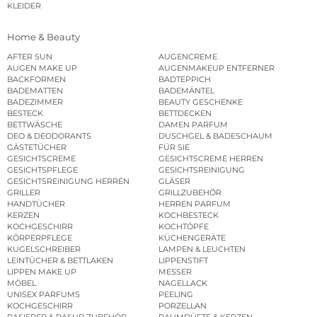
KLEIDER
Home & Beauty
AFTER SUN
AUGENCREME
AUGEN MAKE UP
AUGENMAKEUP ENTFERNER
BACKFORMEN
BADTEPPICH
BADEMATTEN
BADEMÄNTEL
BADEZIMMER
BEAUTY GESCHENKE
BESTECK
BETTDECKEN
BETTWÄSCHE
DAMEN PARFUM
DEO & DEODORANTS
DUSCHGEL & BADESCHAUM
GÄSTETÜCHER
FÜR SIE
GESICHTSCREME
GESICHTSCREME HERREN
GESICHTSPFLEGE
GESICHTSREINIGUNG
GESICHTSREINIGUNG HERREN
GLÄSER
GRILLER
GRILLZUBEHÖR
HANDTÜCHER
HERREN PARFUM
KERZEN
KOCHBESTECK
KOCHGESCHIRR
KOCHTÖPFE
KÖRPERPFLEGE
KÜCHENGERÄTE
KUGELSCHREIBER
LAMPEN & LEUCHTEN
LEINTÜCHER & BETTLAKEN
LIPPENSTIFT
LIPPEN MAKE UP
MESSER
MÖBEL
NAGELLACK
UNISEX PARFUMS
PEELING
KOCHGESCHIRR
PORZELLAN