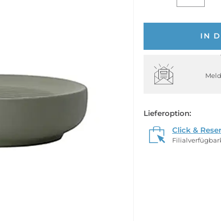
IN 
Meld
Lieferoption:
Click & Rese
Filialverfügba