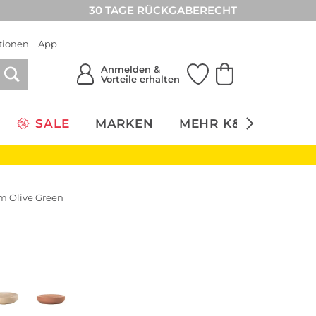
30 TAGE RÜCKGABERECHT
tionen
App
Anmelden &
Vorteile erhalten
SALE
MARKEN
MEHR K&Ö
NACH
m Olive Green