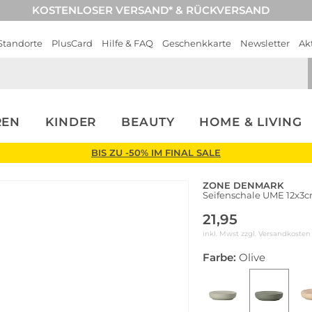
KOSTENLOSER VERSAND* & RÜCKVERSAND
Standorte
PlusCard
Hilfe & FAQ
Geschenkkarte
Newsletter
Ak
REN
KINDER
BEAUTY
HOME & LIVING
BIS ZU -50% IM FINAL SALE
ZONE DENMARK
Seifenschale UME 12x3c
21,95
inkl. Mwst zzgl.
Versandkosten
Farbe:
Olive