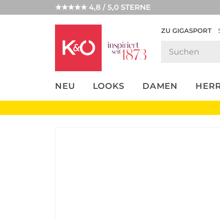
★★★★★ 4,8 / 5,0 STERNE
ZU GIGASPORT
FASHION-
UNSERE APP
CLICK &
CLICK &
TRENDS
COLLECT
RESERVE
NEU
LOOKS
DAMEN
HER