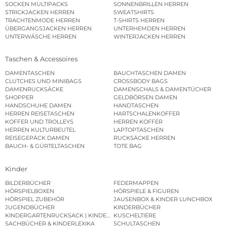
SOCKEN MULTIPACKS
SONNENBRILLEN HERREN
STRICKJACKEN HERREN
SWEATSHIRTS
TRACHTENMODE HERREN
T-SHIRTS HERREN
ÜBERGANGSJACKEN HERREN
UNTERHEMDEN HERREN
UNTERWÄSCHE HERREN
WINTERJACKEN HERREN
Taschen & Accessoires
DAMENTASCHEN
BAUCHTASCHEN DAMEN
CLUTCHES UND MINIBAGS
CROSSBODY BAGS
DAMENRUCKSÄCKE
DAMENSCHALS & DAMENTÜCHER
SHOPPER
GELDBÖRSEN DAMEN
HANDSCHUHE DAMEN
HANDTASCHEN
HERREN REISETASCHEN
HARTSCHALENKOFFER
KOFFER UND TROLLEYS
HERREN KOFFER
HERREN KULTURBEUTEL
LAPTOPTASCHEN
REISEGEPÄCK DAMEN
RUCKSÄCKE HERREN
BAUCH- & GÜRTELTASCHEN
TOTE BAG
Kinder
BILDERBÜCHER
FEDERMAPPEN
HÖRSPIELBOXEN
HÖRSPIELE & FIGUREN
HÖRSPIEL ZUBEHÖR
JAUSENBOX & KINDER LUNCHBOX
JUGENDBÜCHER
KINDERBÜCHER
KINDERGARTENRUCKSACK | KINDERGARTENBEUTEL
KUSCHELTIERE
SACHBÜCHER & KINDERLEXIKA
SCHULTASCHEN