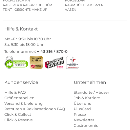
KOCHGESCHIRR
PORZELLAN
RASIERER & RASUR ZUBEHÖR
RAUMDÜFTE & KERZEN
TEINT | GESICHTS MAKE UP
VASEN
Hilfe & Kontakt
Mo.–Fr. 9:30 bis 18:30 Uhr
Sa. 9:30 bis 18:00 Uhr
Telefonnummer:
+ 43 316 / 870-0
Kundenservice
Unternehmen
Hilfe & FAQ
Standorte / Häuser
Größentabellen
Job & Karriere
Versand & Lieferung
Über uns
Retouren & Reklamationen FAQ
PlusCard
Click & Collect
Presse
Click & Reserve
Newsletter
Gastronomie