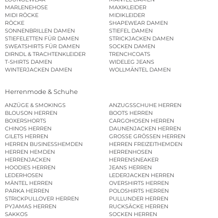
MARLENEHOSE
MAXIKLEIDER
MIDI RÖCKE
MIDIKLEIDER
RÖCKE
SHAPEWEAR DAMEN
SONNENBRILLEN DAMEN
STIEFEL DAMEN
STIEFELETTEN FÜR DAMEN
STRICKJACKEN DAMEN
SWEATSHIRTS FÜR DAMEN
SOCKEN DAMEN
DIRNDL & TRACHTENKLEIDER
TRENCHCOATS
T-SHIRTS DAMEN
WIDELEG JEANS
WINTERJACKEN DAMEN
WOLLMÄNTEL DAMEN
Herrenmode & Schuhe
ANZÜGE & SMOKINGS
ANZUGSSCHUHE HERREN
BLOUSON HERREN
BOOTS HERREN
BOXERSHORTS
CARGOHOSEN HERREN
CHINOS HERREN
DAUNENJACKEN HERREN
GILETS HERREN
GROSSE GRÖSSEN HERREN
HERREN BUSINESSHEMDEN
HERREN FREIZEITHEMDEN
HERREN HEMDEN
HERRENHOSEN
HERRENJACKEN
HERRENSNEAKER
HOODIES HERREN
JEANS HERREN
LEDERHOSEN
LEDERJACKEN HERREN
MÄNTEL HERREN
OVERSHIRTS HERREN
PARKA HERREN
POLOSHIRTS HERREN
STRICKPULLOVER HERREN
PULLUNDER HERREN
PYJAMAS HERREN
RUCKSÄCKE HERREN
SAKKOS
SOCKEN HERREN