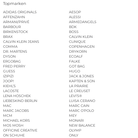
Topmarken
ADIDAS ORIGINALS
AESOP
AFFENZAHN
ALESSI
ARMANI/PRIVÉ
ARMEDANGELS
BARBOUR
BDK
BIRKENSTOCK
BOSS
BRAX
CALVIN KLEIN
CALVIN KLEIN JEANS
CLINIQUE
COMMA
COPENHAGEN
DR. MARTENS
DRYKORN
DYSON
ECOALF
ERGOBAG
FALKE
FRED PERRY
GOT BAG
GUESS
HUGO
IZIPIZI
JACK & JONES
JOOP!
KAPTEN & SON
KIEHL’S
LA PRAIRIE
LACOSTE
LE CREUSET
LENA HOSCHEK
LEVI’S®
LIEBESKIND BERLIN
LUISA CERANO
MAC
MARC CAIN
MARC JACOBS
MARC O’POLO
MCM
MEY
MICHAEL KORS
MONARI
MOS MOSH
NEW BALANCE
OFFICINE CREATIVE
OLYMP
ON SCHUHE
ONLY