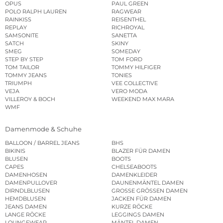
OPUS
PAUL GREEN
POLO RALPH LAUREN
RAGWEAR
RAINKISS
REISENTHEL
REPLAY
RICHROYAL
SAMSONITE
SANETTA
SATCH
SKINY
SMEG
SOMEDAY
STEP BY STEP
TOM FORD
TOM TAILOR
TOMMY HILFIGER
TOMMY JEANS
TONIES
TRIUMPH
VEE COLLECTIVE
VEJA
VERO MODA
VILLEROY & BOCH
WEEKEND MAX MARA
WMF
Damenmode & Schuhe
BALLOON / BARREL JEANS
BHS
BIKINIS
BLAZER FÜR DAMEN
BLUSEN
BOOTS
CAPES
CHELSEABOOTS
DAMENHOSEN
DAMENKLEIDER
DAMENPULLOVER
DAUNENMÄNTEL DAMEN
DIRNDLBLUSEN
GROSSE GRÖSSEN DAMEN
HEMDBLUSEN
JACKEN FÜR DAMEN
JEANS DAMEN
KURZE RÖCKE
LANGE RÖCKE
LEGGINGS DAMEN
LOUNGEWEAR
MÄNTEL DAMEN