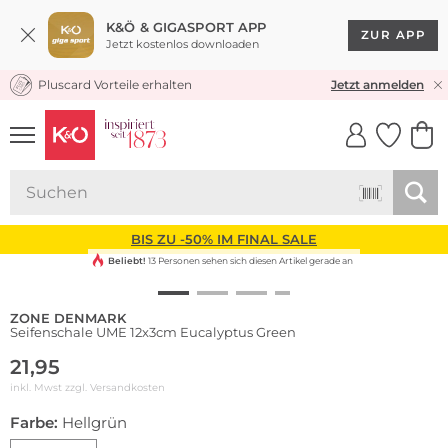
K&Ö & GIGASPORT APP
ZUR APP
Jetzt kostenlos downloaden
Pluscard Vorteile erhalten
KOSTENLOSER VERSAND* & RÜCKVERSAND
Jetzt anmelden
UNSERE APP
CLICK &
CLICK &
COLLECT
RESERVE
BIS ZU -50% IM FINAL SALE
Beliebt!
13 Personen sehen sich diesen Artikel gerade an
ZONE DENMARK
Seifenschale UME 12x3cm Eucalyptus Green
21,95
inkl. Mwst zzgl.
Versandkosten
Farbe:
Hellgrün