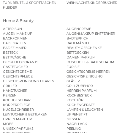
TURNBEUTEL & SPORTTASCHEN
WEIHNACHTSKINDERBÜCHER
KLEIDER
Home & Beauty
AFTER SUN
AUGENCREME
AUGEN MAKE UP
AUGENMAKEUP ENTFERNER
BACKFORMEN
BADTEPPICH
BADEMATTEN
BADEMÄNTEL
BADEZIMMER
BEAUTY GESCHENKE
BESTECK
BETTDECKEN
BETTWÄSCHE
DAMEN PARFUM
DEO & DEODORANTS
DUSCHGEL & BADESCHAUM
GÄSTETÜCHER
FÜR SIE
GESICHTSCREME
GESICHTSCREME HERREN
GESICHTSPFLEGE
GESICHTSREINIGUNG
GESICHTSREINIGUNG HERREN
GLÄSER
GRILLER
GRILLZUBEHÖR
HANDTÜCHER
HERREN PARFUM
KERZEN
KOCHBESTECK
KOCHGESCHIRR
KOCHTÖPFE
KÖRPERPFLEGE
KÜCHENGERÄTE
KUGELSCHREIBER
LAMPEN & LEUCHTEN
LEINTÜCHER & BETTLAKEN
LIPPENSTIFT
LIPPEN MAKE UP
MESSER
MÖBEL
NAGELLACK
UNISEX PARFUMS
PEELING