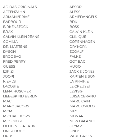
ADIDAS ORIGINALS
AESOP
AFFENZAHN
ALESSI
ARMANI/PRIVÉ
ARMEDANGELS
BARBOUR
BDK
BIRKENSTOCK
BOSS
BRAX
CALVIN KLEIN
CALVIN KLEIN JEANS
CLINIQUE
COMMA
COPENHAGEN
DR. MARTENS
DRYKORN
DYSON
ECOALF
ERGOBAG
FALKE
FRED PERRY
GOT BAG
GUESS
HUGO
IZIPIZI
JACK & JONES
JOOP!
KAPTEN & SON
KIEHL’S
LA PRAIRIE
LACOSTE
LE CREUSET
LENA HOSCHEK
LEVI’S®
LIEBESKIND BERLIN
LUISA CERANO
MAC
MARC CAIN
MARC JACOBS
MARC O’POLO
MCM
MEY
MICHAEL KORS
MONARI
MOS MOSH
NEW BALANCE
OFFICINE CREATIVE
OLYMP
ON SCHUHE
ONLY
OPUS
PAUL GREEN