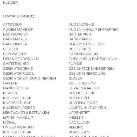
KLEIDER
Home & Beauty
AFTER SUN
AUGENCREME
AUGEN MAKE UP
AUGENMAKEUP ENTFERNER
BACKFORMEN
BADTEPPICH
BADEMATTEN
BADEMÄNTEL
BADEZIMMER
BEAUTY GESCHENKE
BESTECK
BETTDECKEN
BETTWÄSCHE
DAMEN PARFUM
DEO & DEODORANTS
DUSCHGEL & BADESCHAUM
GÄSTETÜCHER
FÜR SIE
GESICHTSCREME
GESICHTSCREME HERREN
GESICHTSPFLEGE
GESICHTSREINIGUNG
GESICHTSREINIGUNG HERREN
GLÄSER
GRILLER
GRILLZUBEHÖR
HANDTÜCHER
HERREN PARFUM
KERZEN
KOCHBESTECK
KOCHGESCHIRR
KOCHTÖPFE
KÖRPERPFLEGE
KÜCHENGERÄTE
KUGELSCHREIBER
LAMPEN & LEUCHTEN
LEINTÜCHER & BETTLAKEN
LIPPENSTIFT
LIPPEN MAKE UP
MESSER
MÖBEL
NAGELLACK
UNISEX PARFUMS
PEELING
KOCHGESCHIRR
PORZELLAN