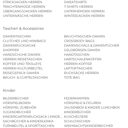
STRICKJACKEN HERREN
SWEATSHIRTS
TRACHTENMODE HERREN
T-SHIRTS HERREN
ÜBERGANGSJACKEN HERREN
UNTERHEMDEN HERREN
UNTERWÄSCHE HERREN
WINTERJACKEN HERREN
Taschen & Accessoires
DAMENTASCHEN
BAUCHTASCHEN DAMEN
CLUTCHES UND MINIBAGS
CROSSBODY BAGS
DAMENRUCKSÄCKE
DAMENSCHALS & DAMENTÜCHER
SHOPPER
GELDBÖRSEN DAMEN
HANDSCHUHE DAMEN
HANDTASCHEN
HERREN REISETASCHEN
HARTSCHALENKOFFER
KOFFER UND TROLLEYS
HERREN KOFFER
HERREN KULTURBEUTEL
LAPTOPTASCHEN
REISEGEPÄCK DAMEN
RUCKSÄCKE HERREN
BAUCH- & GÜRTELTASCHEN
TOTE BAG
Kinder
BILDERBÜCHER
FEDERMAPPEN
HÖRSPIELBOXEN
HÖRSPIELE & FIGUREN
HÖRSPIEL ZUBEHÖR
JAUSENBOX & KINDER LUNCHBOX
JUGENDBÜCHER
KINDERBÜCHER
KINDERGARTENRUCKSACK | KINDERGARTENBEUTEL
KUSCHELTIERE
SACHBÜCHER & KINDERLEXIKA
SCHULTASCHEN
TURNBEUTEL & SPORTTASCHEN
WEIHNACHTSKINDERBÜCHER