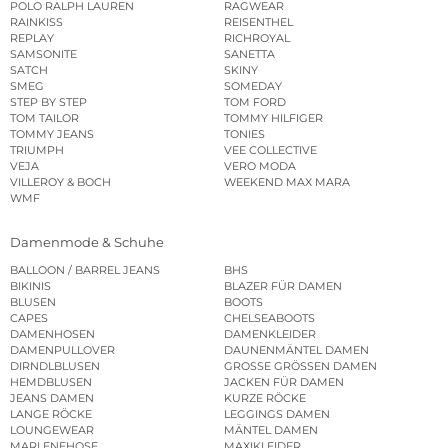
POLO RALPH LAUREN
RAGWEAR
RAINKISS
REISENTHEL
REPLAY
RICHROYAL
SAMSONITE
SANETTA
SATCH
SKINY
SMEG
SOMEDAY
STEP BY STEP
TOM FORD
TOM TAILOR
TOMMY HILFIGER
TOMMY JEANS
TONIES
TRIUMPH
VEE COLLECTIVE
VEJA
VERO MODA
VILLEROY & BOCH
WEEKEND MAX MARA
WMF
Damenmode & Schuhe
BALLOON / BARREL JEANS
BHS
BIKINIS
BLAZER FÜR DAMEN
BLUSEN
BOOTS
CAPES
CHELSEABOOTS
DAMENHOSEN
DAMENKLEIDER
DAMENPULLOVER
DAUNENMÄNTEL DAMEN
DIRNDLBLUSEN
GROSSE GRÖSSEN DAMEN
HEMDBLUSEN
JACKEN FÜR DAMEN
JEANS DAMEN
KURZE RÖCKE
LANGE RÖCKE
LEGGINGS DAMEN
LOUNGEWEAR
MÄNTEL DAMEN
MARLENEHOSE
MAXIKLEIDER