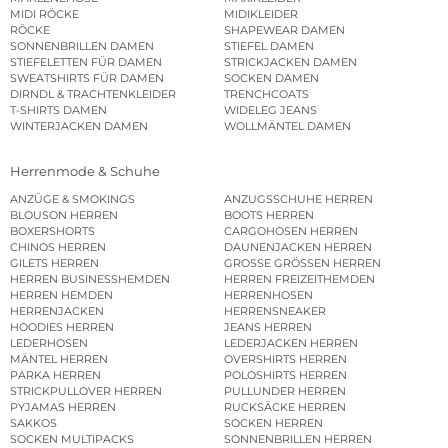
MIDI RÖCKE
MIDIKLEIDER
RÖCKE
SHAPEWEAR DAMEN
SONNENBRILLEN DAMEN
STIEFEL DAMEN
STIEFELETTEN FÜR DAMEN
STRICKJACKEN DAMEN
SWEATSHIRTS FÜR DAMEN
SOCKEN DAMEN
DIRNDL & TRACHTENKLEIDER
TRENCHCOATS
T-SHIRTS DAMEN
WIDELEG JEANS
WINTERJACKEN DAMEN
WOLLMÄNTEL DAMEN
Herrenmode & Schuhe
ANZÜGE & SMOKINGS
ANZUGSSCHUHE HERREN
BLOUSON HERREN
BOOTS HERREN
BOXERSHORTS
CARGOHOSEN HERREN
CHINOS HERREN
DAUNENJACKEN HERREN
GILETS HERREN
GROSSE GRÖSSEN HERREN
HERREN BUSINESSHEMDEN
HERREN FREIZEITHEMDEN
HERREN HEMDEN
HERRENHOSEN
HERRENJACKEN
HERRENSNEAKER
HOODIES HERREN
JEANS HERREN
LEDERHOSEN
LEDERJACKEN HERREN
MÄNTEL HERREN
OVERSHIRTS HERREN
PARKA HERREN
POLOSHIRTS HERREN
STRICKPULLOVER HERREN
PULLUNDER HERREN
PYJAMAS HERREN
RUCKSÄCKE HERREN
SAKKOS
SOCKEN HERREN
SOCKEN MULTIPACKS
SONNENBRILLEN HERREN