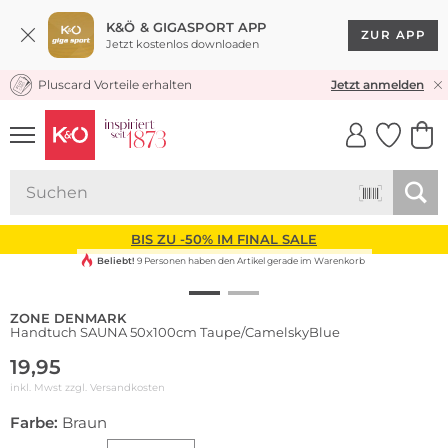
K&Ö & GIGASPORT APP
ZUR APP
Jetzt kostenlos downloaden
Pluscard Vorteile erhalten
KOSTENLOSER VERSAND* & RÜCKVERSAND
Jetzt anmelden
UNSERE APP
CLICK &
CLICK &
COLLECT
RESERVE
BIS ZU -50% IM FINAL SALE
Beliebt!
9 Personen haben den Artikel gerade im Warenkorb
ZONE DENMARK
Handtuch SAUNA 50x100cm Taupe/CamelskyBlue
19,95
inkl. Mwst zzgl.
Versandkosten
Farbe:
Braun