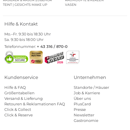
RASIERER & RASUR ZUBEHÖR
RAUMDÜFTE & KERZEN
TEINT | GESICHTS MAKE UP
VASEN
Hilfe & Kontakt
Mo.–Fr. 9:30 bis 18:30 Uhr
Sa. 9:30 bis 18:00 Uhr
Telefonnummer:
+ 43 316 / 870-0
Kundenservice
Unternehmen
Hilfe & FAQ
Standorte / Häuser
Größentabellen
Job & Karriere
Versand & Lieferung
Über uns
Retouren & Reklamationen FAQ
PlusCard
Click & Collect
Presse
Click & Reserve
Newsletter
Gastronomie