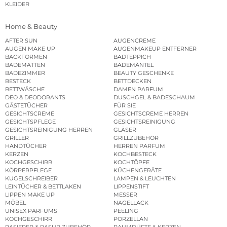
KLEIDER
Home & Beauty
AFTER SUN
AUGENCREME
AUGEN MAKE UP
AUGENMAKEUP ENTFERNER
BACKFORMEN
BADTEPPICH
BADEMATTEN
BADEMÄNTEL
BADEZIMMER
BEAUTY GESCHENKE
BESTECK
BETTDECKEN
BETTWÄSCHE
DAMEN PARFUM
DEO & DEODORANTS
DUSCHGEL & BADESCHAUM
GÄSTETÜCHER
FÜR SIE
GESICHTSCREME
GESICHTSCREME HERREN
GESICHTSPFLEGE
GESICHTSREINIGUNG
GESICHTSREINIGUNG HERREN
GLÄSER
GRILLER
GRILLZUBEHÖR
HANDTÜCHER
HERREN PARFUM
KERZEN
KOCHBESTECK
KOCHGESCHIRR
KOCHTÖPFE
KÖRPERPFLEGE
KÜCHENGERÄTE
KUGELSCHREIBER
LAMPEN & LEUCHTEN
LEINTÜCHER & BETTLAKEN
LIPPENSTIFT
LIPPEN MAKE UP
MESSER
MÖBEL
NAGELLACK
UNISEX PARFUMS
PEELING
KOCHGESCHIRR
PORZELLAN