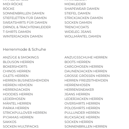
MIDI RÖCKE
MIDIKLEIDER
RÖCKE
SHAPEWEAR DAMEN
SONNENBRILLEN DAMEN
STIEFEL DAMEN
STIEFELETTEN FÜR DAMEN
STRICKJACKEN DAMEN
SWEATSHIRTS FÜR DAMEN
SOCKEN DAMEN
DIRNDL & TRACHTENKLEIDER
TRENCHCOATS
T-SHIRTS DAMEN
WIDELEG JEANS
WINTERJACKEN DAMEN
WOLLMÄNTEL DAMEN
Herrenmode & Schuhe
ANZÜGE & SMOKINGS
ANZUGSSCHUHE HERREN
BLOUSON HERREN
BOOTS HERREN
BOXERSHORTS
CARGOHOSEN HERREN
CHINOS HERREN
DAUNENJACKEN HERREN
GILETS HERREN
GROSSE GRÖSSEN HERREN
HERREN BUSINESSHEMDEN
HERREN FREIZEITHEMDEN
HERREN HEMDEN
HERRENHOSEN
HERRENJACKEN
HERRENSNEAKER
HOODIES HERREN
JEANS HERREN
LEDERHOSEN
LEDERJACKEN HERREN
MÄNTEL HERREN
OVERSHIRTS HERREN
PARKA HERREN
POLOSHIRTS HERREN
STRICKPULLOVER HERREN
PULLUNDER HERREN
PYJAMAS HERREN
RUCKSÄCKE HERREN
SAKKOS
SOCKEN HERREN
SOCKEN MULTIPACKS
SONNENBRILLEN HERREN