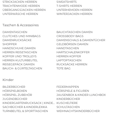
STRICKJACKEN HERREN
SWEATSHIRTS
TRACHTENMODE HERREN
T-SHIRTS HERREN
ÜBERGANGSJACKEN HERREN
UNTERHEMDEN HERREN
UNTERWÄSCHE HERREN
WINTERJACKEN HERREN
Taschen & Accessoires
DAMENTASCHEN
BAUCHTASCHEN DAMEN
CLUTCHES UND MINIBAGS
CROSSBODY BAGS
DAMENRUCKSÄCKE
DAMENSCHALS & DAMENTÜCHER
SHOPPER
GELDBÖRSEN DAMEN
HANDSCHUHE DAMEN
HANDTASCHEN
HERREN REISETASCHEN
HARTSCHALENKOFFER
KOFFER UND TROLLEYS
HERREN KOFFER
HERREN KULTURBEUTEL
LAPTOPTASCHEN
REISEGEPÄCK DAMEN
RUCKSÄCKE HERREN
BAUCH- & GÜRTELTASCHEN
TOTE BAG
Kinder
BILDERBÜCHER
FEDERMAPPEN
HÖRSPIELBOXEN
HÖRSPIELE & FIGUREN
HÖRSPIEL ZUBEHÖR
JAUSENBOX & KINDER LUNCHBOX
JUGENDBÜCHER
KINDERBÜCHER
KINDERGARTENRUCKSACK | KINDERGARTENBEUTEL
KUSCHELTIERE
SACHBÜCHER & KINDERLEXIKA
SCHULTASCHEN
TURNBEUTEL & SPORTTASCHEN
WEIHNACHTSKINDERBÜCHER