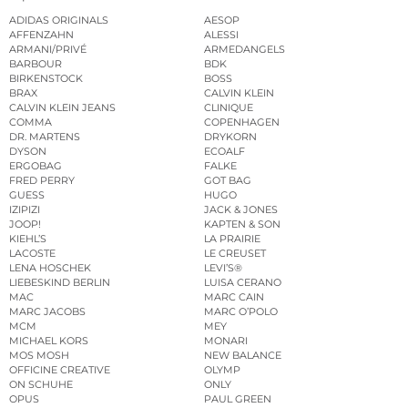
ADIDAS ORIGINALS
AESOP
AFFENZAHN
ALESSI
ARMANI/PRIVÉ
ARMEDANGELS
BARBOUR
BDK
BIRKENSTOCK
BOSS
BRAX
CALVIN KLEIN
CALVIN KLEIN JEANS
CLINIQUE
COMMA
COPENHAGEN
DR. MARTENS
DRYKORN
DYSON
ECOALF
ERGOBAG
FALKE
FRED PERRY
GOT BAG
GUESS
HUGO
IZIPIZI
JACK & JONES
JOOP!
KAPTEN & SON
KIEHL’S
LA PRAIRIE
LACOSTE
LE CREUSET
LENA HOSCHEK
LEVI’S®
LIEBESKIND BERLIN
LUISA CERANO
MAC
MARC CAIN
MARC JACOBS
MARC O’POLO
MCM
MEY
MICHAEL KORS
MONARI
MOS MOSH
NEW BALANCE
OFFICINE CREATIVE
OLYMP
ON SCHUHE
ONLY
OPUS
PAUL GREEN