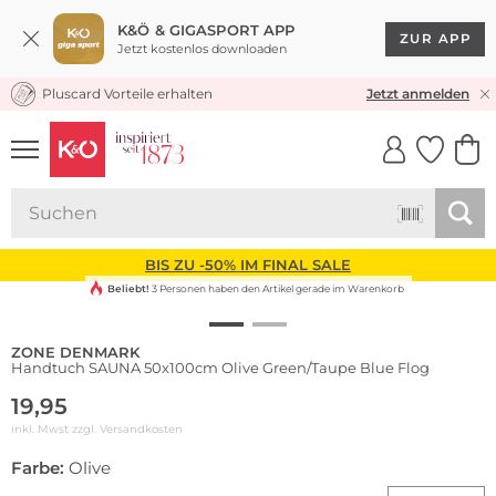
K&Ö & GIGASPORT APP
ZUR APP
Jetzt kostenlos downloaden
Pluscard Vorteile erhalten
KOSTENLOSER VERSAND* & RÜCKVERSAND
Jetzt anmelden
UNSERE APP
CLICK &
CLICK &
COLLECT
RESERVE
BIS ZU -50% IM FINAL SALE
Beliebt!
3 Personen haben den Artikel gerade im Warenkorb
ZONE DENMARK
Handtuch SAUNA 50x100cm Olive Green/Taupe Blue Flog
19,95
inkl. Mwst zzgl.
Versandkosten
Farbe:
Olive