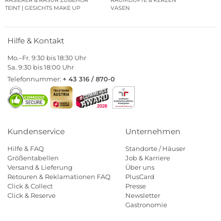
RASIERER & RASUR ZUBEHÖR
RAUMDÜFTE & KERZEN
TEINT | GESICHTS MAKE UP
VASEN
Hilfe & Kontakt
Mo.–Fr. 9:30 bis 18:30 Uhr
Sa. 9:30 bis 18:00 Uhr
Telefonnummer:
+ 43 316 / 870-0
Kundenservice
Unternehmen
Hilfe & FAQ
Standorte / Häuser
Größentabellen
Job & Karriere
Versand & Lieferung
Über uns
Retouren & Reklamationen FAQ
PlusCard
Click & Collect
Presse
Click & Reserve
Newsletter
Gastronomie