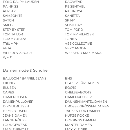
POLO RALPH LAUREN
RAGWEAR
RAINKISS
REISENTHEL
REPLAY
RICHROYAL
SAMSONITE
SANETTA
SATCH
SKINY
SMEG
SOMEDAY
STEP BY STEP
TOM FORD
TOM TAILOR
TOMMY HILFIGER
TOMMY JEANS
TONIES
TRIUMPH
VEE COLLECTIVE
VEJA
VERO MODA
VILLEROY & BOCH
WEEKEND MAX MARA
WMF
Damenmode & Schuhe
BALLOON / BARREL JEANS
BHS
BIKINIS
BLAZER FÜR DAMEN
BLUSEN
BOOTS
CAPES
CHELSEABOOTS
DAMENHOSEN
DAMENKLEIDER
DAMENPULLOVER
DAUNENMÄNTEL DAMEN
DIRNDLBLUSEN
GROSSE GRÖSSEN DAMEN
HEMDBLUSEN
JACKEN FÜR DAMEN
JEANS DAMEN
KURZE RÖCKE
LANGE RÖCKE
LEGGINGS DAMEN
LOUNGEWEAR
MÄNTEL DAMEN
MARLENEHOSE
MAXIKLEIDER