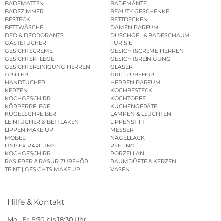
BADEMATTEN
BADEMÄNTEL
BADEZIMMER
BEAUTY GESCHENKE
BESTECK
BETTDECKEN
BETTWÄSCHE
DAMEN PARFUM
DEO & DEODORANTS
DUSCHGEL & BADESCHAUM
GÄSTETÜCHER
FÜR SIE
GESICHTSCREME
GESICHTSCREME HERREN
GESICHTSPFLEGE
GESICHTSREINIGUNG
GESICHTSREINIGUNG HERREN
GLÄSER
GRILLER
GRILLZUBEHÖR
HANDTÜCHER
HERREN PARFUM
KERZEN
KOCHBESTECK
KOCHGESCHIRR
KOCHTÖPFE
KÖRPERPFLEGE
KÜCHENGERÄTE
KUGELSCHREIBER
LAMPEN & LEUCHTEN
LEINTÜCHER & BETTLAKEN
LIPPENSTIFT
LIPPEN MAKE UP
MESSER
MÖBEL
NAGELLACK
UNISEX PARFUMS
PEELING
KOCHGESCHIRR
PORZELLAN
RASIERER & RASUR ZUBEHÖR
RAUMDÜFTE & KERZEN
TEINT | GESICHTS MAKE UP
VASEN
Hilfe & Kontakt
Mo.–Fr. 9:30 bis 18:30 Uhr