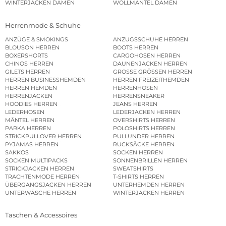
WINTERJACKEN DAMEN
WOLLMÄNTEL DAMEN
Herrenmode & Schuhe
ANZÜGE & SMOKINGS
ANZUGSSCHUHE HERREN
BLOUSON HERREN
BOOTS HERREN
BOXERSHORTS
CARGOHOSEN HERREN
CHINOS HERREN
DAUNENJACKEN HERREN
GILETS HERREN
GROSSE GRÖSSEN HERREN
HERREN BUSINESSHEMDEN
HERREN FREIZEITHEMDEN
HERREN HEMDEN
HERRENHOSEN
HERRENJACKEN
HERRENSNEAKER
HOODIES HERREN
JEANS HERREN
LEDERHOSEN
LEDERJACKEN HERREN
MÄNTEL HERREN
OVERSHIRTS HERREN
PARKA HERREN
POLOSHIRTS HERREN
STRICKPULLOVER HERREN
PULLUNDER HERREN
PYJAMAS HERREN
RUCKSÄCKE HERREN
SAKKOS
SOCKEN HERREN
SOCKEN MULTIPACKS
SONNENBRILLEN HERREN
STRICKJACKEN HERREN
SWEATSHIRTS
TRACHTENMODE HERREN
T-SHIRTS HERREN
ÜBERGANGSJACKEN HERREN
UNTERHEMDEN HERREN
UNTERWÄSCHE HERREN
WINTERJACKEN HERREN
Taschen & Accessoires