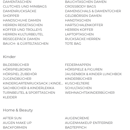
DAMENTASCHEN
BAUCHTASCHEN DAMEN
CLUTCHES UND MINIBAGS
CROSSBODY BAGS
DAMENRUCKSÄCKE
DAMENSCHALS & DAMENTÜCHER
SHOPPER
GELDBÖRSEN DAMEN
HANDSCHUHE DAMEN
HANDTASCHEN
HERREN REISETASCHEN
HARTSCHALENKOFFER
KOFFER UND TROLLEYS
HERREN KOFFER
HERREN KULTURBEUTEL
LAPTOPTASCHEN
REISEGEPÄCK DAMEN
RUCKSÄCKE HERREN
BAUCH- & GÜRTELTASCHEN
TOTE BAG
Kinder
BILDERBÜCHER
FEDERMAPPEN
HÖRSPIELBOXEN
HÖRSPIELE & FIGUREN
HÖRSPIEL ZUBEHÖR
JAUSENBOX & KINDER LUNCHBOX
JUGENDBÜCHER
KINDERBÜCHER
KINDERGARTENRUCKSACK | KINDERGARTENBEUTEL
KUSCHELTIERE
SACHBÜCHER & KINDERLEXIKA
SCHULTASCHEN
TURNBEUTEL & SPORTTASCHEN
WEIHNACHTSKINDERBÜCHER
KLEIDER
Home & Beauty
AFTER SUN
AUGENCREME
AUGEN MAKE UP
AUGENMAKEUP ENTFERNER
BACKFORMEN
BADTEPPICH