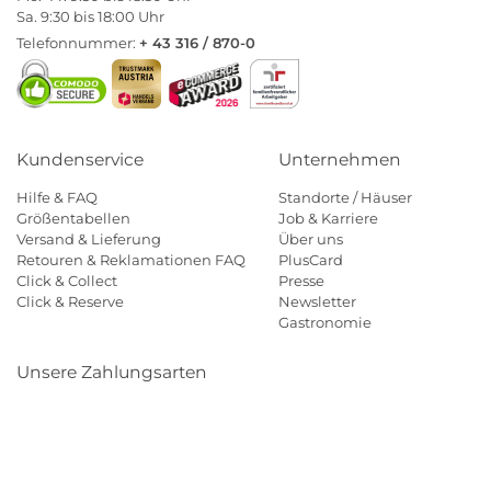
Sa. 9:30 bis 18:00 Uhr
Telefonnummer:
+ 43 316 / 870-0
Kundenservice
Unternehmen
Hilfe & FAQ
Standorte / Häuser
Größentabellen
Job & Karriere
Versand & Lieferung
Über uns
Retouren & Reklamationen FAQ
PlusCard
Click & Collect
Presse
Click & Reserve
Newsletter
Gastronomie
Unsere Zahlungsarten
Klarna
Paypal
Mastercard
Visa
Diners
Eps
Shop
Applepay
Amazon