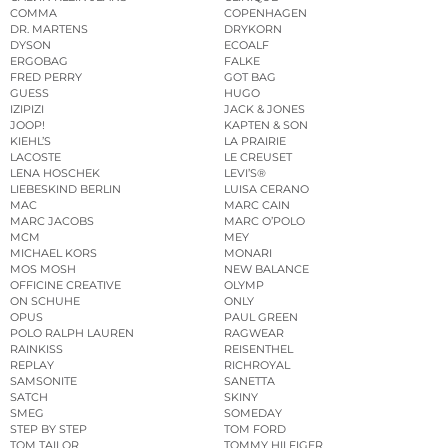
COMMA
COPENHAGEN
DR. MARTENS
DRYKORN
DYSON
ECOALF
ERGOBAG
FALKE
FRED PERRY
GOT BAG
GUESS
HUGO
IZIPIZI
JACK & JONES
JOOP!
KAPTEN & SON
KIEHL’S
LA PRAIRIE
LACOSTE
LE CREUSET
LENA HOSCHEK
LEVI’S®
LIEBESKIND BERLIN
LUISA CERANO
MAC
MARC CAIN
MARC JACOBS
MARC O’POLO
MCM
MEY
MICHAEL KORS
MONARI
MOS MOSH
NEW BALANCE
OFFICINE CREATIVE
OLYMP
ON SCHUHE
ONLY
OPUS
PAUL GREEN
POLO RALPH LAUREN
RAGWEAR
RAINKISS
REISENTHEL
REPLAY
RICHROYAL
SAMSONITE
SANETTA
SATCH
SKINY
SMEG
SOMEDAY
STEP BY STEP
TOM FORD
TOM TAILOR
TOMMY HILFIGER