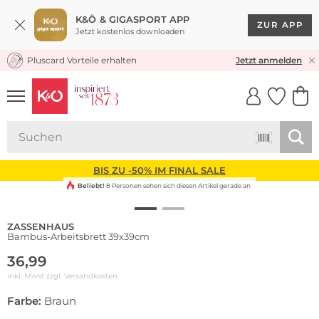
K&Ö & GIGASPORT APP
ZUR APP
Jetzt kostenlos downloaden
Pluscard Vorteile erhalten
KOSTENLOSER VERSAND* & RÜCKVERSAND
Jetzt anmelden
UNSERE APP
CLICK &
CLICK &
COLLECT
RESERVE
BIS ZU -50% IM FINAL SALE
Beliebt!
8 Personen sehen sich diesen Artikel gerade an
ZASSENHAUS
Bambus-Arbeitsbrett 39x39cm
36,99
inkl. Mwst zzgl.
Versandkosten
Farbe:
Braun