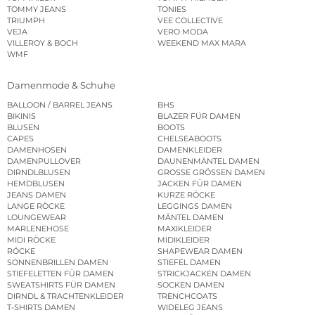
TOMMY JEANS
TONIES
TRIUMPH
VEE COLLECTIVE
VEJA
VERO MODA
VILLEROY & BOCH
WEEKEND MAX MARA
WMF
Damenmode & Schuhe
BALLOON / BARREL JEANS
BHS
BIKINIS
BLAZER FÜR DAMEN
BLUSEN
BOOTS
CAPES
CHELSEABOOTS
DAMENHOSEN
DAMENKLEIDER
DAMENPULLOVER
DAUNENMÄNTEL DAMEN
DIRNDLBLUSEN
GROSSE GRÖSSEN DAMEN
HEMDBLUSEN
JACKEN FÜR DAMEN
JEANS DAMEN
KURZE RÖCKE
LANGE RÖCKE
LEGGINGS DAMEN
LOUNGEWEAR
MÄNTEL DAMEN
MARLENEHOSE
MAXIKLEIDER
MIDI RÖCKE
MIDIKLEIDER
RÖCKE
SHAPEWEAR DAMEN
SONNENBRILLEN DAMEN
STIEFEL DAMEN
STIEFELETTEN FÜR DAMEN
STRICKJACKEN DAMEN
SWEATSHIRTS FÜR DAMEN
SOCKEN DAMEN
DIRNDL & TRACHTENKLEIDER
TRENCHCOATS
T-SHIRTS DAMEN
WIDELEG JEANS