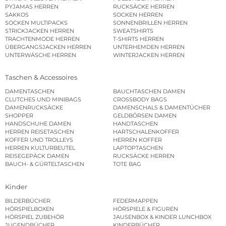
PYJAMAS HERREN
RUCKSÄCKE HERREN
SAKKOS
SOCKEN HERREN
SOCKEN MULTIPACKS
SONNENBRILLEN HERREN
STRICKJACKEN HERREN
SWEATSHIRTS
TRACHTENMODE HERREN
T-SHIRTS HERREN
ÜBERGANGSJACKEN HERREN
UNTERHEMDEN HERREN
UNTERWÄSCHE HERREN
WINTERJACKEN HERREN
Taschen & Accessoires
DAMENTASCHEN
BAUCHTASCHEN DAMEN
CLUTCHES UND MINIBAGS
CROSSBODY BAGS
DAMENRUCKSÄCKE
DAMENSCHALS & DAMENTÜCHER
SHOPPER
GELDBÖRSEN DAMEN
HANDSCHUHE DAMEN
HANDTASCHEN
HERREN REISETASCHEN
HARTSCHALENKOFFER
KOFFER UND TROLLEYS
HERREN KOFFER
HERREN KULTURBEUTEL
LAPTOPTASCHEN
REISEGEPÄCK DAMEN
RUCKSÄCKE HERREN
BAUCH- & GÜRTELTASCHEN
TOTE BAG
Kinder
BILDERBÜCHER
FEDERMAPPEN
HÖRSPIELBOXEN
HÖRSPIELE & FIGUREN
HÖRSPIEL ZUBEHÖR
JAUSENBOX & KINDER LUNCHBOX
JUGENDBÜCHER
KINDERBÜCHER