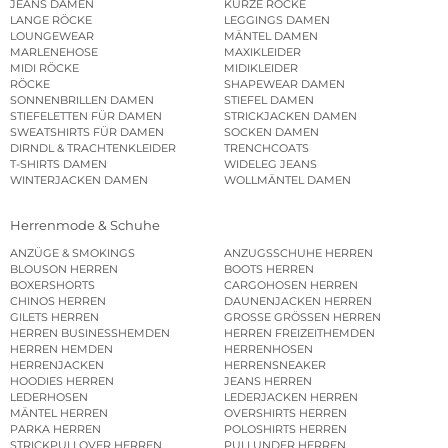
JEANS DAMEN
KURZE RÖCKE
LANGE RÖCKE
LEGGINGS DAMEN
LOUNGEWEAR
MÄNTEL DAMEN
MARLENEHOSE
MAXIKLEIDER
MIDI RÖCKE
MIDIKLEIDER
RÖCKE
SHAPEWEAR DAMEN
SONNENBRILLEN DAMEN
STIEFEL DAMEN
STIEFELETTEN FÜR DAMEN
STRICKJACKEN DAMEN
SWEATSHIRTS FÜR DAMEN
SOCKEN DAMEN
DIRNDL & TRACHTENKLEIDER
TRENCHCOATS
T-SHIRTS DAMEN
WIDELEG JEANS
WINTERJACKEN DAMEN
WOLLMÄNTEL DAMEN
Herrenmode & Schuhe
ANZÜGE & SMOKINGS
ANZUGSSCHUHE HERREN
BLOUSON HERREN
BOOTS HERREN
BOXERSHORTS
CARGOHOSEN HERREN
CHINOS HERREN
DAUNENJACKEN HERREN
GILETS HERREN
GROSSE GRÖSSEN HERREN
HERREN BUSINESSHEMDEN
HERREN FREIZEITHEMDEN
HERREN HEMDEN
HERRENHOSEN
HERRENJACKEN
HERRENSNEAKER
HOODIES HERREN
JEANS HERREN
LEDERHOSEN
LEDERJACKEN HERREN
MÄNTEL HERREN
OVERSHIRTS HERREN
PARKA HERREN
POLOSHIRTS HERREN
STRICKPULLOVER HERREN
PULLUNDER HERREN