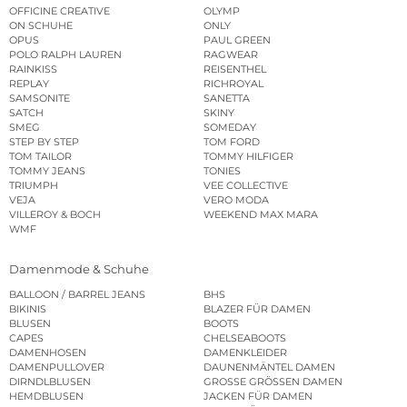
OFFICINE CREATIVE
OLYMP
ON SCHUHE
ONLY
OPUS
PAUL GREEN
POLO RALPH LAUREN
RAGWEAR
RAINKISS
REISENTHEL
REPLAY
RICHROYAL
SAMSONITE
SANETTA
SATCH
SKINY
SMEG
SOMEDAY
STEP BY STEP
TOM FORD
TOM TAILOR
TOMMY HILFIGER
TOMMY JEANS
TONIES
TRIUMPH
VEE COLLECTIVE
VEJA
VERO MODA
VILLEROY & BOCH
WEEKEND MAX MARA
WMF
Damenmode & Schuhe
BALLOON / BARREL JEANS
BHS
BIKINIS
BLAZER FÜR DAMEN
BLUSEN
BOOTS
CAPES
CHELSEABOOTS
DAMENHOSEN
DAMENKLEIDER
DAMENPULLOVER
DAUNENMÄNTEL DAMEN
DIRNDLBLUSEN
GROSSE GRÖSSEN DAMEN
HEMDBLUSEN
JACKEN FÜR DAMEN