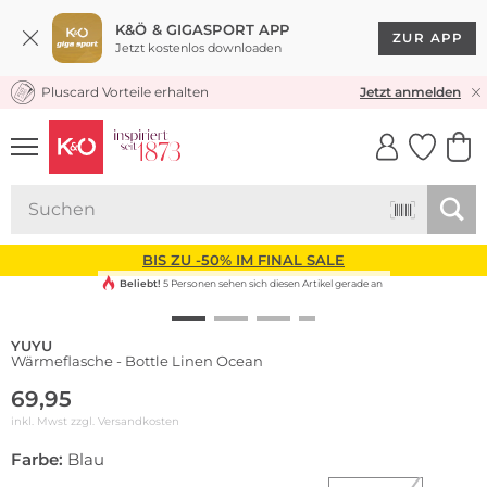
K&Ö & GIGASPORT APP
ZUR APP
Jetzt kostenlos downloaden
Pluscard Vorteile erhalten
KOSTENLOSER VERSAND* & RÜCKVERSAND
Jetzt anmelden
UNSERE APP
CLICK &
CLICK &
COLLECT
RESERVE
BIS ZU -50% IM FINAL SALE
Beliebt!
5 Personen sehen sich diesen Artikel gerade an
YUYU
Wärmeflasche - Bottle Linen Ocean
69,95
inkl. Mwst zzgl.
Versandkosten
Farbe:
Blau