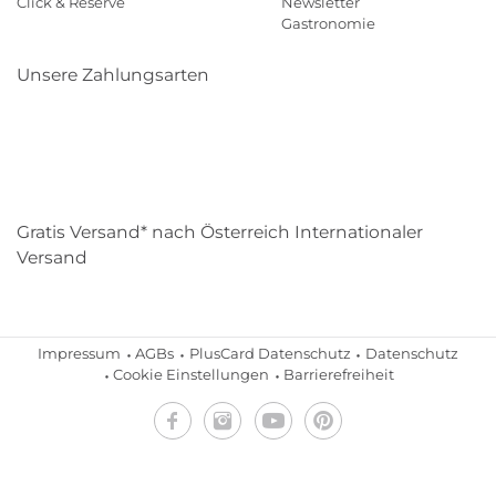
Click & Reserve
Newsletter
Gastronomie
Unsere Zahlungsarten
Klarna
Paypal
Mastercard
Visa
Diners
Eps
Shop
Applepay
Amazon
Gratis Versand* nach Österreich Internationaler
Versand
Impressum
AGBs
PlusCard Datenschutz
Datenschutz
Cookie Einstellungen
Barrierefreiheit