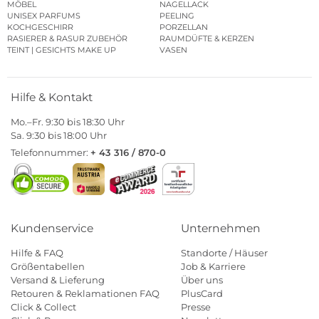
MÖBEL
NAGELLACK
UNISEX PARFUMS
PEELING
KOCHGESCHIRR
PORZELLAN
RASIERER & RASUR ZUBEHÖR
RAUMDÜFTE & KERZEN
TEINT | GESICHTS MAKE UP
VASEN
Hilfe & Kontakt
Mo.–Fr. 9:30 bis 18:30 Uhr
Sa. 9:30 bis 18:00 Uhr
Telefonnummer:
+ 43 316 / 870-0
Kundenservice
Unternehmen
Hilfe & FAQ
Standorte / Häuser
Größentabellen
Job & Karriere
Versand & Lieferung
Über uns
Retouren & Reklamationen FAQ
PlusCard
Click & Collect
Presse