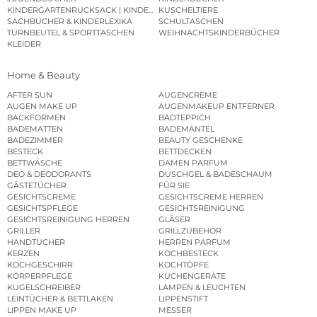
KINDERGARTENRUCKSACK | KINDERGARTENBEUTEL
KUSCHELTIERE
SACHBÜCHER & KINDERLEXIKA
SCHULTASCHEN
TURNBEUTEL & SPORTTASCHEN
WEIHNACHTSKINDERBÜCHER
KLEIDER
Home & Beauty
AFTER SUN
AUGENCREME
AUGEN MAKE UP
AUGENMAKEUP ENTFERNER
BACKFORMEN
BADTEPPICH
BADEMATTEN
BADEMÄNTEL
BADEZIMMER
BEAUTY GESCHENKE
BESTECK
BETTDECKEN
BETTWÄSCHE
DAMEN PARFUM
DEO & DEODORANTS
DUSCHGEL & BADESCHAUM
GÄSTETÜCHER
FÜR SIE
GESICHTSCREME
GESICHTSCREME HERREN
GESICHTSPFLEGE
GESICHTSREINIGUNG
GESICHTSREINIGUNG HERREN
GLÄSER
GRILLER
GRILLZUBEHÖR
HANDTÜCHER
HERREN PARFUM
KERZEN
KOCHBESTECK
KOCHGESCHIRR
KOCHTÖPFE
KÖRPERPFLEGE
KÜCHENGERÄTE
KUGELSCHREIBER
LAMPEN & LEUCHTEN
LEINTÜCHER & BETTLAKEN
LIPPENSTIFT
LIPPEN MAKE UP
MESSER