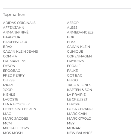
Topmarken
ADIDAS ORIGINALS
AESOP
AFFENZAHN
ALESSI
ARMANI/PRIVÉ
ARMEDANGELS
BARBOUR
BDK
BIRKENSTOCK
BOSS
BRAX
CALVIN KLEIN
CALVIN KLEIN JEANS
CLINIQUE
COMMA
COPENHAGEN
DR. MARTENS
DRYKORN
DYSON
ECOALF
ERGOBAG
FALKE
FRED PERRY
GOT BAG
GUESS
HUGO
IZIPIZI
JACK & JONES
JOOP!
KAPTEN & SON
KIEHL’S
LA PRAIRIE
LACOSTE
LE CREUSET
LENA HOSCHEK
LEVI’S®
LIEBESKIND BERLIN
LUISA CERANO
MAC
MARC CAIN
MARC JACOBS
MARC O’POLO
MCM
MEY
MICHAEL KORS
MONARI
MOS MOSH
NEW BALANCE