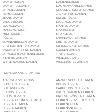
DAMENHOSEN
DAMENKLEIDER
DAMENPULLOVER
DAUNENMÄNTEL DAMEN
DIRNDLBLUSEN
GROSSE GRÖSSEN DAMEN
HEMDBLUSEN
JACKEN FÜR DAMEN
JEANS DAMEN
KURZE RÖCKE
LANGE RÖCKE
LEGGINGS DAMEN
LOUNGEWEAR
MÄNTEL DAMEN
MARLENEHOSE
MAXIKLEIDER
MIDI RÖCKE
MIDIKLEIDER
RÖCKE
SHAPEWEAR DAMEN
SONNENBRILLEN DAMEN
STIEFEL DAMEN
STIEFELETTEN FÜR DAMEN
STRICKJACKEN DAMEN
SWEATSHIRTS FÜR DAMEN
SOCKEN DAMEN
DIRNDL & TRACHTENKLEIDER
TRENCHCOATS
T-SHIRTS DAMEN
WIDELEG JEANS
WINTERJACKEN DAMEN
WOLLMÄNTEL DAMEN
Herrenmode & Schuhe
ANZÜGE & SMOKINGS
ANZUGSSCHUHE HERREN
BLOUSON HERREN
BOOTS HERREN
BOXERSHORTS
CARGOHOSEN HERREN
CHINOS HERREN
DAUNENJACKEN HERREN
GILETS HERREN
GROSSE GRÖSSEN HERREN
HERREN BUSINESSHEMDEN
HERREN FREIZEITHEMDEN
HERREN HEMDEN
HERRENHOSEN
HERRENJACKEN
HERRENSNEAKER
HOODIES HERREN
JEANS HERREN