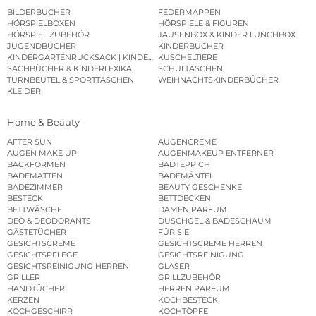
BILDERBÜCHER
FEDERMAPPEN
HÖRSPIELBOXEN
HÖRSPIELE & FIGUREN
HÖRSPIEL ZUBEHÖR
JAUSENBOX & KINDER LUNCHBOX
JUGENDBÜCHER
KINDERBÜCHER
KINDERGARTENRUCKSACK | KINDERGARTENBEUTEL
KUSCHELTIERE
SACHBÜCHER & KINDERLEXIKA
SCHULTASCHEN
TURNBEUTEL & SPORTTASCHEN
WEIHNACHTSKINDERBÜCHER
KLEIDER
Home & Beauty
AFTER SUN
AUGENCREME
AUGEN MAKE UP
AUGENMAKEUP ENTFERNER
BACKFORMEN
BADTEPPICH
BADEMATTEN
BADEMÄNTEL
BADEZIMMER
BEAUTY GESCHENKE
BESTECK
BETTDECKEN
BETTWÄSCHE
DAMEN PARFUM
DEO & DEODORANTS
DUSCHGEL & BADESCHAUM
GÄSTETÜCHER
FÜR SIE
GESICHTSCREME
GESICHTSCREME HERREN
GESICHTSPFLEGE
GESICHTSREINIGUNG
GESICHTSREINIGUNG HERREN
GLÄSER
GRILLER
GRILLZUBEHÖR
HANDTÜCHER
HERREN PARFUM
KERZEN
KOCHBESTECK
KOCHGESCHIRR
KOCHTÖPFE