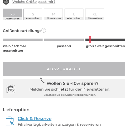
Welche Größe passt mir?
XS
S
M
L
XL
Alternativen
Alternativen
Alternativen
Alternativen
Alternativen
Größenbeurteilung:
?
klein / schmal
passend
groß / weit geschnitten
geschnitten
AUSVERKAUFT
Wollen Sie -10% sparen?
Melden Sie sich
jetzt
für den Newsletter an.
Beachten Sie die Gutscheinbedingungen.
Lieferoption:
Click & Reserve
Filialverfügbarkeiten anzeigen & reservieren