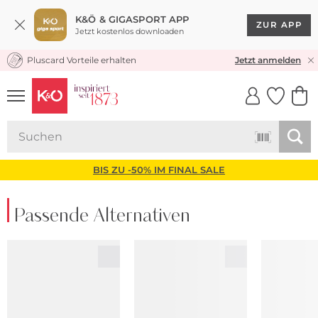
K&Ö & GIGASPORT APP
ZUR APP
Jetzt kostenlos downloaden
Pluscard Vorteile erhalten
KOSTENLOSER VERSAND* & RÜCKVERSAND
Jetzt anmelden
UNSERE APP
CLICK &
CLICK &
COLLECT
RESERVE
BIS ZU -50% IM FINAL SALE
Passende Alternativen