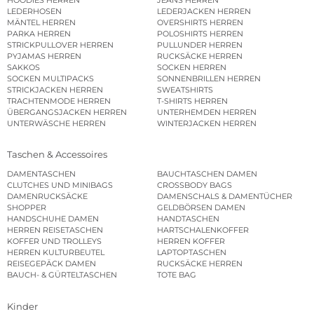
LEDERHOSEN
LEDERJACKEN HERREN
MÄNTEL HERREN
OVERSHIRTS HERREN
PARKA HERREN
POLOSHIRTS HERREN
STRICKPULLOVER HERREN
PULLUNDER HERREN
PYJAMAS HERREN
RUCKSÄCKE HERREN
SAKKOS
SOCKEN HERREN
SOCKEN MULTIPACKS
SONNENBRILLEN HERREN
STRICKJACKEN HERREN
SWEATSHIRTS
TRACHTENMODE HERREN
T-SHIRTS HERREN
ÜBERGANGSJACKEN HERREN
UNTERHEMDEN HERREN
UNTERWÄSCHE HERREN
WINTERJACKEN HERREN
Taschen & Accessoires
DAMENTASCHEN
BAUCHTASCHEN DAMEN
CLUTCHES UND MINIBAGS
CROSSBODY BAGS
DAMENRUCKSÄCKE
DAMENSCHALS & DAMENTÜCHER
SHOPPER
GELDBÖRSEN DAMEN
HANDSCHUHE DAMEN
HANDTASCHEN
HERREN REISETASCHEN
HARTSCHALENKOFFER
KOFFER UND TROLLEYS
HERREN KOFFER
HERREN KULTURBEUTEL
LAPTOPTASCHEN
REISEGEPÄCK DAMEN
RUCKSÄCKE HERREN
BAUCH- & GÜRTELTASCHEN
TOTE BAG
Kinder