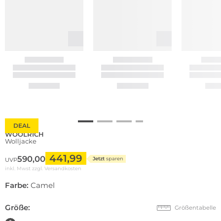
DEAL
WOOLRICH
Wolljacke
441,99
590,00
Jetzt
sparen
UVP
inkl. Mwst zzgl.
Versandkosten
Farbe:
Camel
Größe:
Größentabelle