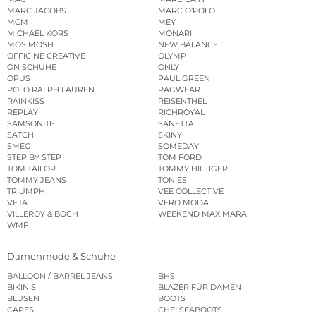
MARC JACOBS
MARC O’POLO
MCM
MEY
MICHAEL KORS
MONARI
MOS MOSH
NEW BALANCE
OFFICINE CREATIVE
OLYMP
ON SCHUHE
ONLY
OPUS
PAUL GREEN
POLO RALPH LAUREN
RAGWEAR
RAINKISS
REISENTHEL
REPLAY
RICHROYAL
SAMSONITE
SANETTA
SATCH
SKINY
SMEG
SOMEDAY
STEP BY STEP
TOM FORD
TOM TAILOR
TOMMY HILFIGER
TOMMY JEANS
TONIES
TRIUMPH
VEE COLLECTIVE
VEJA
VERO MODA
VILLEROY & BOCH
WEEKEND MAX MARA
WMF
Damenmode & Schuhe
BALLOON / BARREL JEANS
BHS
BIKINIS
BLAZER FÜR DAMEN
BLUSEN
BOOTS
CAPES
CHELSEABOOTS