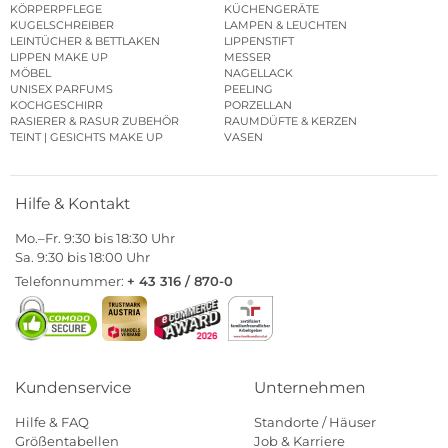
KÖRPERPFLEGE
KÜCHENGERÄTE
KUGELSCHREIBER
LAMPEN & LEUCHTEN
LEINTÜCHER & BETTLAKEN
LIPPENSTIFT
LIPPEN MAKE UP
MESSER
MÖBEL
NAGELLACK
UNISEX PARFUMS
PEELING
KOCHGESCHIRR
PORZELLAN
RASIERER & RASUR ZUBEHÖR
RAUMDÜFTE & KERZEN
TEINT | GESICHTS MAKE UP
VASEN
Hilfe & Kontakt
Mo.–Fr. 9:30 bis 18:30 Uhr
Sa. 9:30 bis 18:00 Uhr
Telefonnummer:
+ 43 316 / 870-0
Kundenservice
Unternehmen
Hilfe & FAQ
Standorte / Häuser
Größentabellen
Job & Karriere