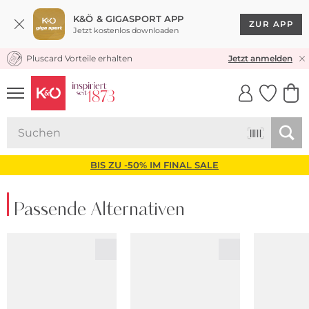
K&Ö & GIGASPORT APP
ZUR APP
Jetzt kostenlos downloaden
Pluscard Vorteile erhalten
KOSTENLOSER VERSAND* & RÜCKVERSAND
30 TAGE RÜCKGABERECHT
Jetzt anmelden
UNSERE APP
CLICK &
CLICK &
COLLECT
RESERVE
BIS ZU -50% IM FINAL SALE
Passende Alternativen