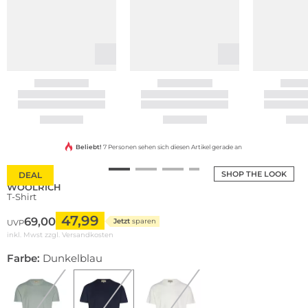
Beliebt!
7 Personen sehen sich diesen Artikel gerade an
SHOP THE LOOK
DEAL
WOOLRICH
T-Shirt
47,99
69,00
Jetzt
sparen
UVP
inkl. Mwst zzgl.
Versandkosten
Farbe:
Dunkelblau