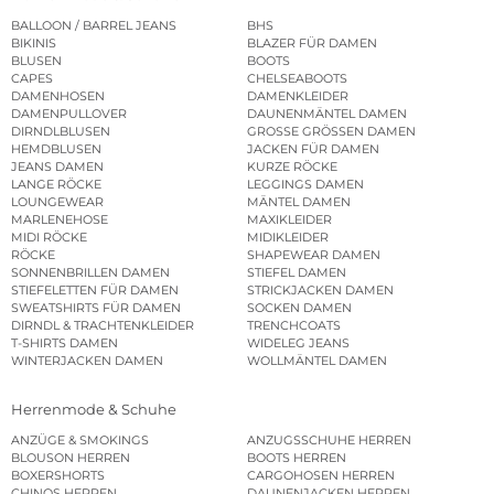
BALLOON / BARREL JEANS
BHS
BIKINIS
BLAZER FÜR DAMEN
BLUSEN
BOOTS
CAPES
CHELSEABOOTS
DAMENHOSEN
DAMENKLEIDER
DAMENPULLOVER
DAUNENMÄNTEL DAMEN
DIRNDLBLUSEN
GROSSE GRÖSSEN DAMEN
HEMDBLUSEN
JACKEN FÜR DAMEN
JEANS DAMEN
KURZE RÖCKE
LANGE RÖCKE
LEGGINGS DAMEN
LOUNGEWEAR
MÄNTEL DAMEN
MARLENEHOSE
MAXIKLEIDER
MIDI RÖCKE
MIDIKLEIDER
RÖCKE
SHAPEWEAR DAMEN
SONNENBRILLEN DAMEN
STIEFEL DAMEN
STIEFELETTEN FÜR DAMEN
STRICKJACKEN DAMEN
SWEATSHIRTS FÜR DAMEN
SOCKEN DAMEN
DIRNDL & TRACHTENKLEIDER
TRENCHCOATS
T-SHIRTS DAMEN
WIDELEG JEANS
WINTERJACKEN DAMEN
WOLLMÄNTEL DAMEN
Herrenmode & Schuhe
ANZÜGE & SMOKINGS
ANZUGSSCHUHE HERREN
BLOUSON HERREN
BOOTS HERREN
BOXERSHORTS
CARGOHOSEN HERREN
CHINOS HERREN
DAUNENJACKEN HERREN