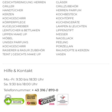
GESICHTSREINIGUNG HERREN
GLÄSER
GRILLER
GRILLZUBEHÖR
HANDTÜCHER
HERREN PARFUM
KERZEN
KOCHBESTECK
KOCHGESCHIRR
KOCHTÖPFE
KÖRPERPFLEGE
KÜCHENGERÄTE
KUGELSCHREIBER
LAMPEN & LEUCHTEN
LEINTÜCHER & BETTLAKEN
LIPPENSTIFT
LIPPEN MAKE UP
MESSER
MÖBEL
NAGELLACK
UNISEX PARFUMS
PEELING
KOCHGESCHIRR
PORZELLAN
RASIERER & RASUR ZUBEHÖR
RAUMDÜFTE & KERZEN
TEINT | GESICHTS MAKE UP
VASEN
Hilfe & Kontakt
Mo.–Fr. 9:30 bis 18:30 Uhr
Sa. 9:30 bis 18:00 Uhr
Telefonnummer:
+ 43 316 / 870-0