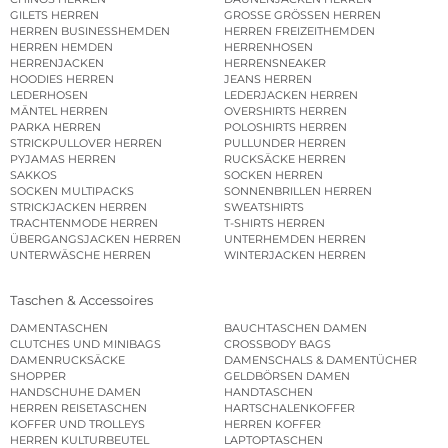
GILETS HERREN
GROSSE GRÖSSEN HERREN
HERREN BUSINESSHEMDEN
HERREN FREIZEITHEMDEN
HERREN HEMDEN
HERRENHOSEN
HERRENJACKEN
HERRENSNEAKER
HOODIES HERREN
JEANS HERREN
LEDERHOSEN
LEDERJACKEN HERREN
MÄNTEL HERREN
OVERSHIRTS HERREN
PARKA HERREN
POLOSHIRTS HERREN
STRICKPULLOVER HERREN
PULLUNDER HERREN
PYJAMAS HERREN
RUCKSÄCKE HERREN
SAKKOS
SOCKEN HERREN
SOCKEN MULTIPACKS
SONNENBRILLEN HERREN
STRICKJACKEN HERREN
SWEATSHIRTS
TRACHTENMODE HERREN
T-SHIRTS HERREN
ÜBERGANGSJACKEN HERREN
UNTERHEMDEN HERREN
UNTERWÄSCHE HERREN
WINTERJACKEN HERREN
Taschen & Accessoires
DAMENTASCHEN
BAUCHTASCHEN DAMEN
CLUTCHES UND MINIBAGS
CROSSBODY BAGS
DAMENRUCKSÄCKE
DAMENSCHALS & DAMENTÜCHER
SHOPPER
GELDBÖRSEN DAMEN
HANDSCHUHE DAMEN
HANDTASCHEN
HERREN REISETASCHEN
HARTSCHALENKOFFER
KOFFER UND TROLLEYS
HERREN KOFFER
HERREN KULTURBEUTEL
LAPTOPTASCHEN