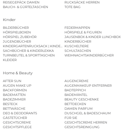
REISEGEPÄCK DAMEN
RUCKSÄCKE HERREN
BAUCH- & GÜRTELTASCHEN
TOTE BAG
Kinder
BILDERBÜCHER
FEDERMAPPEN
HÖRSPIELBOXEN
HÖRSPIELE & FIGUREN
HÖRSPIEL ZUBEHÖR
JAUSENBOX & KINDER LUNCHBOX
JUGENDBÜCHER
KINDERBÜCHER
KINDERGARTENRUCKSACK | KINDERGARTENBEUTEL
KUSCHELTIERE
SACHBÜCHER & KINDERLEXIKA
SCHULTASCHEN
TURNBEUTEL & SPORTTASCHEN
WEIHNACHTSKINDERBÜCHER
KLEIDER
Home & Beauty
AFTER SUN
AUGENCREME
AUGEN MAKE UP
AUGENMAKEUP ENTFERNER
BACKFORMEN
BADTEPPICH
BADEMATTEN
BADEMÄNTEL
BADEZIMMER
BEAUTY GESCHENKE
BESTECK
BETTDECKEN
BETTWÄSCHE
DAMEN PARFUM
DEO & DEODORANTS
DUSCHGEL & BADESCHAUM
GÄSTETÜCHER
FÜR SIE
GESICHTSCREME
GESICHTSCREME HERREN
GESICHTSPFLEGE
GESICHTSREINIGUNG