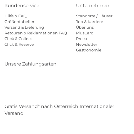
Kundenservice
Unternehmen
Hilfe & FAQ
Standorte / Häuser
Größentabellen
Job & Karriere
Versand & Lieferung
Über uns
Retouren & Reklamationen FAQ
PlusCard
Click & Collect
Presse
Click & Reserve
Newsletter
Gastronomie
Unsere Zahlungsarten
Klarna
Paypal
Mastercard
Visa
Diners
Eps
Shop
Applepay
Amazon
Gratis Versand* nach Österreich Internationaler
Versand