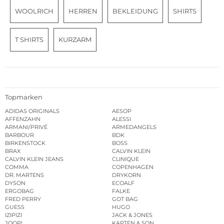
WOOLRICH
HERREN
BEKLEIDUNG
SHIRTS
T SHIRTS
KURZARM
Topmarken
ADIDAS ORIGINALS
AESOP
AFFENZAHN
ALESSI
ARMANI/PRIVÉ
ARMEDANGELS
BARBOUR
BDK
BIRKENSTOCK
BOSS
BRAX
CALVIN KLEIN
CALVIN KLEIN JEANS
CLINIQUE
COMMA
COPENHAGEN
DR. MARTENS
DRYKORN
DYSON
ECOALF
ERGOBAG
FALKE
FRED PERRY
GOT BAG
GUESS
HUGO
IZIPIZI
JACK & JONES
JOOP!
KAPTEN & SON