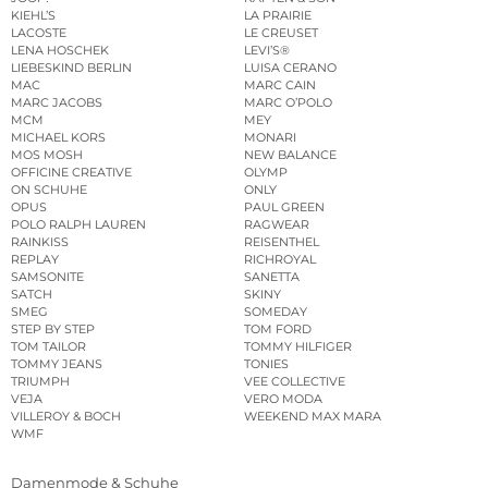
KIEHL’S
LA PRAIRIE
LACOSTE
LE CREUSET
LENA HOSCHEK
LEVI’S®
LIEBESKIND BERLIN
LUISA CERANO
MAC
MARC CAIN
MARC JACOBS
MARC O’POLO
MCM
MEY
MICHAEL KORS
MONARI
MOS MOSH
NEW BALANCE
OFFICINE CREATIVE
OLYMP
ON SCHUHE
ONLY
OPUS
PAUL GREEN
POLO RALPH LAUREN
RAGWEAR
RAINKISS
REISENTHEL
REPLAY
RICHROYAL
SAMSONITE
SANETTA
SATCH
SKINY
SMEG
SOMEDAY
STEP BY STEP
TOM FORD
TOM TAILOR
TOMMY HILFIGER
TOMMY JEANS
TONIES
TRIUMPH
VEE COLLECTIVE
VEJA
VERO MODA
VILLEROY & BOCH
WEEKEND MAX MARA
WMF
Damenmode & Schuhe