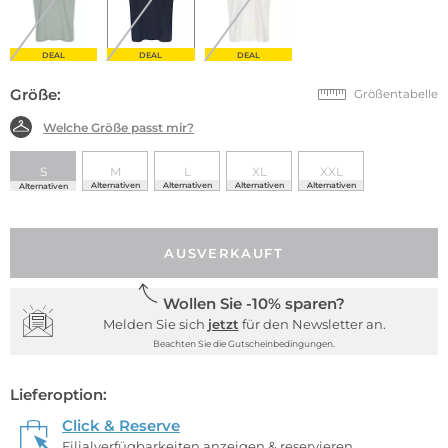
DEAL
DEAL
DEAL
Größe:
Größentabelle
Welche Größe passt mir?
S
M
L
XL
XXL
Alternativen
Alternativen
Alternativen
Alternativen
Alternativen
AUSVERKAUFT
Wollen Sie -10% sparen?
Melden Sie sich
jetzt
für den Newsletter an.
Beachten Sie die Gutscheinbedingungen.
Lieferoption:
Click & Reserve
Filialverfügbarkeiten anzeigen & reservieren