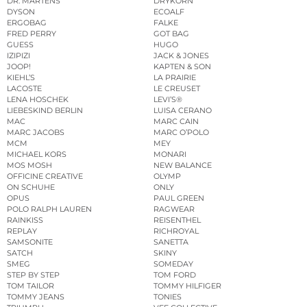
DR. MARTENS
DRYKORN
DYSON
ECOALF
ERGOBAG
FALKE
FRED PERRY
GOT BAG
GUESS
HUGO
IZIPIZI
JACK & JONES
JOOP!
KAPTEN & SON
KIEHL’S
LA PRAIRIE
LACOSTE
LE CREUSET
LENA HOSCHEK
LEVI’S®
LIEBESKIND BERLIN
LUISA CERANO
MAC
MARC CAIN
MARC JACOBS
MARC O’POLO
MCM
MEY
MICHAEL KORS
MONARI
MOS MOSH
NEW BALANCE
OFFICINE CREATIVE
OLYMP
ON SCHUHE
ONLY
OPUS
PAUL GREEN
POLO RALPH LAUREN
RAGWEAR
RAINKISS
REISENTHEL
REPLAY
RICHROYAL
SAMSONITE
SANETTA
SATCH
SKINY
SMEG
SOMEDAY
STEP BY STEP
TOM FORD
TOM TAILOR
TOMMY HILFIGER
TOMMY JEANS
TONIES