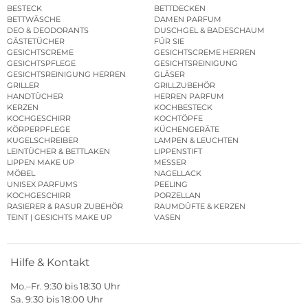
BESTECK
BETTDECKEN
BETTWÄSCHE
DAMEN PARFUM
DEO & DEODORANTS
DUSCHGEL & BADESCHAUM
GÄSTETÜCHER
FÜR SIE
GESICHTSCREME
GESICHTSCREME HERREN
GESICHTSPFLEGE
GESICHTSREINIGUNG
GESICHTSREINIGUNG HERREN
GLÄSER
GRILLER
GRILLZUBEHÖR
HANDTÜCHER
HERREN PARFUM
KERZEN
KOCHBESTECK
KOCHGESCHIRR
KOCHTÖPFE
KÖRPERPFLEGE
KÜCHENGERÄTE
KUGELSCHREIBER
LAMPEN & LEUCHTEN
LEINTÜCHER & BETTLAKEN
LIPPENSTIFT
LIPPEN MAKE UP
MESSER
MÖBEL
NAGELLACK
UNISEX PARFUMS
PEELING
KOCHGESCHIRR
PORZELLAN
RASIERER & RASUR ZUBEHÖR
RAUMDÜFTE & KERZEN
TEINT | GESICHTS MAKE UP
VASEN
Hilfe & Kontakt
Mo.–Fr. 9:30 bis 18:30 Uhr
Sa. 9:30 bis 18:00 Uhr