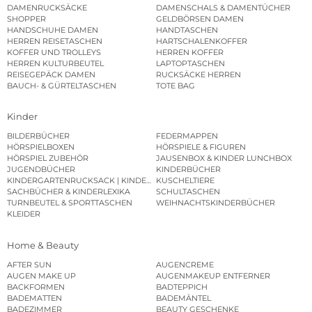
DAMENRUCKSÄCKE
DAMENSCHALS & DAMENTÜCHER
SHOPPER
GELDBÖRSEN DAMEN
HANDSCHUHE DAMEN
HANDTASCHEN
HERREN REISETASCHEN
HARTSCHALENKOFFER
KOFFER UND TROLLEYS
HERREN KOFFER
HERREN KULTURBEUTEL
LAPTOPTASCHEN
REISEGEPÄCK DAMEN
RUCKSÄCKE HERREN
BAUCH- & GÜRTELTASCHEN
TOTE BAG
Kinder
BILDERBÜCHER
FEDERMAPPEN
HÖRSPIELBOXEN
HÖRSPIELE & FIGUREN
HÖRSPIEL ZUBEHÖR
JAUSENBOX & KINDER LUNCHBOX
JUGENDBÜCHER
KINDERBÜCHER
KINDERGARTENRUCKSACK | KINDERGARTENBEUTEL
KUSCHELTIERE
SACHBÜCHER & KINDERLEXIKA
SCHULTASCHEN
TURNBEUTEL & SPORTTASCHEN
WEIHNACHTSKINDERBÜCHER
KLEIDER
Home & Beauty
AFTER SUN
AUGENCREME
AUGEN MAKE UP
AUGENMAKEUP ENTFERNER
BACKFORMEN
BADTEPPICH
BADEMATTEN
BADEMÄNTEL
BADEZIMMER
BEAUTY GESCHENKE