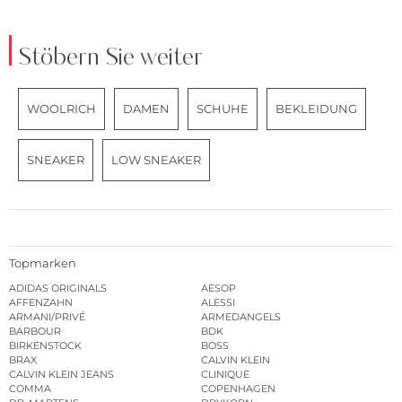
Stöbern Sie weiter
WOOLRICH
DAMEN
SCHUHE
BEKLEIDUNG
SNEAKER
LOW SNEAKER
Topmarken
ADIDAS ORIGINALS
AESOP
AFFENZAHN
ALESSI
ARMANI/PRIVÉ
ARMEDANGELS
BARBOUR
BDK
BIRKENSTOCK
BOSS
BRAX
CALVIN KLEIN
CALVIN KLEIN JEANS
CLINIQUE
COMMA
COPENHAGEN