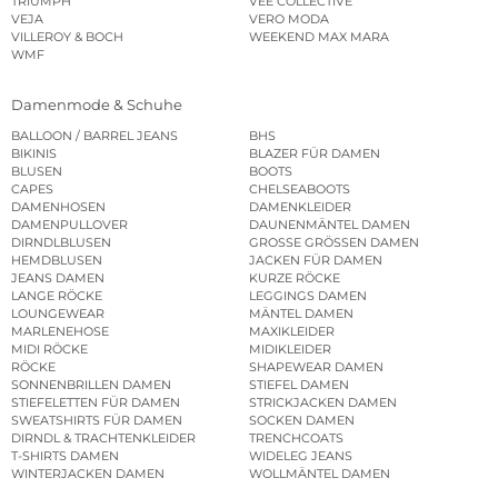
TRIUMPH
VEE COLLECTIVE
VEJA
VERO MODA
VILLEROY & BOCH
WEEKEND MAX MARA
WMF
Damenmode & Schuhe
BALLOON / BARREL JEANS
BHS
BIKINIS
BLAZER FÜR DAMEN
BLUSEN
BOOTS
CAPES
CHELSEABOOTS
DAMENHOSEN
DAMENKLEIDER
DAMENPULLOVER
DAUNENMÄNTEL DAMEN
DIRNDLBLUSEN
GROSSE GRÖSSEN DAMEN
HEMDBLUSEN
JACKEN FÜR DAMEN
JEANS DAMEN
KURZE RÖCKE
LANGE RÖCKE
LEGGINGS DAMEN
LOUNGEWEAR
MÄNTEL DAMEN
MARLENEHOSE
MAXIKLEIDER
MIDI RÖCKE
MIDIKLEIDER
RÖCKE
SHAPEWEAR DAMEN
SONNENBRILLEN DAMEN
STIEFEL DAMEN
STIEFELETTEN FÜR DAMEN
STRICKJACKEN DAMEN
SWEATSHIRTS FÜR DAMEN
SOCKEN DAMEN
DIRNDL & TRACHTENKLEIDER
TRENCHCOATS
T-SHIRTS DAMEN
WIDELEG JEANS
WINTERJACKEN DAMEN
WOLLMÄNTEL DAMEN