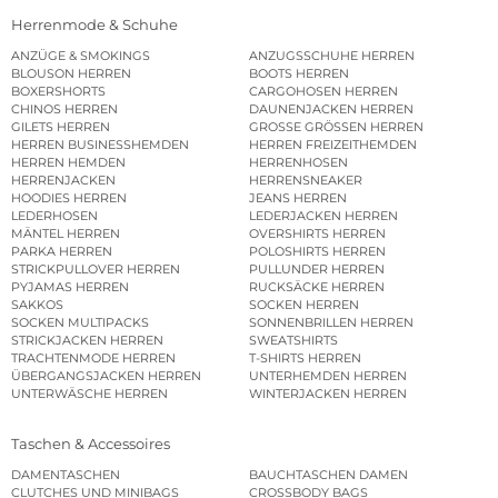
Herrenmode & Schuhe
ANZÜGE & SMOKINGS
ANZUGSSCHUHE HERREN
BLOUSON HERREN
BOOTS HERREN
BOXERSHORTS
CARGOHOSEN HERREN
CHINOS HERREN
DAUNENJACKEN HERREN
GILETS HERREN
GROSSE GRÖSSEN HERREN
HERREN BUSINESSHEMDEN
HERREN FREIZEITHEMDEN
HERREN HEMDEN
HERRENHOSEN
HERRENJACKEN
HERRENSNEAKER
HOODIES HERREN
JEANS HERREN
LEDERHOSEN
LEDERJACKEN HERREN
MÄNTEL HERREN
OVERSHIRTS HERREN
PARKA HERREN
POLOSHIRTS HERREN
STRICKPULLOVER HERREN
PULLUNDER HERREN
PYJAMAS HERREN
RUCKSÄCKE HERREN
SAKKOS
SOCKEN HERREN
SOCKEN MULTIPACKS
SONNENBRILLEN HERREN
STRICKJACKEN HERREN
SWEATSHIRTS
TRACHTENMODE HERREN
T-SHIRTS HERREN
ÜBERGANGSJACKEN HERREN
UNTERHEMDEN HERREN
UNTERWÄSCHE HERREN
WINTERJACKEN HERREN
Taschen & Accessoires
DAMENTASCHEN
BAUCHTASCHEN DAMEN
CLUTCHES UND MINIBAGS
CROSSBODY BAGS