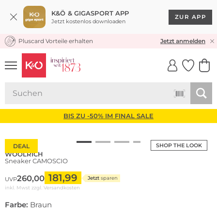
K&Ö & GIGASPORT APP
ZUR APP
Jetzt kostenlos downloaden
Pluscard Vorteile erhalten
KOSTENLOSER VERSAND* & RÜCKVERSAND
Jetzt anmelden
UNSERE APP
CLICK &
CLICK &
COLLECT
RESERVE
BIS ZU -50% IM FINAL SALE
SHOP THE LOOK
DEAL
WOOLRICH
Sneaker CAMOSCIO
181,99
260,00
Jetzt
sparen
UVP
inkl. Mwst zzgl.
Versandkosten
Farbe:
Braun