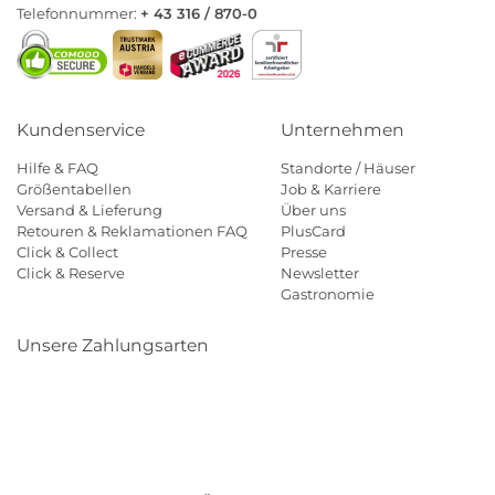
Telefonnummer:
+ 43 316 / 870-0
Kundenservice
Unternehmen
Hilfe & FAQ
Standorte / Häuser
Größentabellen
Job & Karriere
Versand & Lieferung
Über uns
Retouren & Reklamationen FAQ
PlusCard
Click & Collect
Presse
Click & Reserve
Newsletter
Gastronomie
Unsere Zahlungsarten
Klarna
Paypal
Mastercard
Visa
Diners
Eps
Shop
Applepay
Amazon