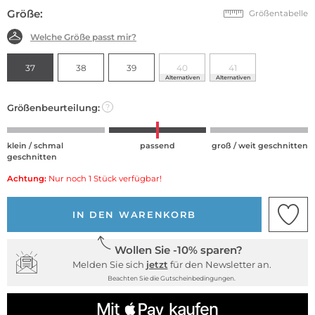
Größe:
Größentabelle
Welche Größe passt mir?
37
38
39
40
41
Alternativen
Alternativen
Größenbeurteilung:
?
klein / schmal
passend
groß / weit geschnitten
geschnitten
Achtung:
Nur noch 1 Stück verfügbar!
IN DEN WARENKORB
Wollen Sie -10% sparen?
Melden Sie sich
jetzt
für den Newsletter an.
Beachten Sie die Gutscheinbedingungen.