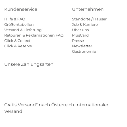
Kundenservice
Unternehmen
Hilfe & FAQ
Standorte / Häuser
Größentabellen
Job & Karriere
Versand & Lieferung
Über uns
Retouren & Reklamationen FAQ
PlusCard
Click & Collect
Presse
Click & Reserve
Newsletter
Gastronomie
Unsere Zahlungsarten
Klarna
Paypal
Mastercard
Visa
Diners
Eps
Shop
Applepay
Amazon
Gratis Versand* nach Österreich Internationaler
Versand