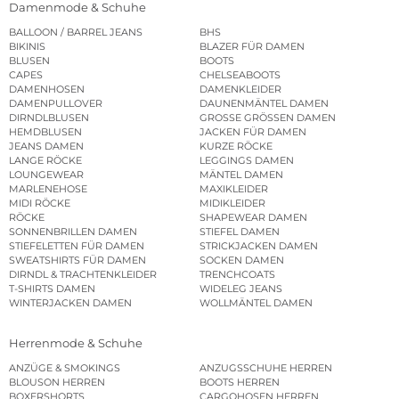
Damenmode & Schuhe
BALLOON / BARREL JEANS
BHS
BIKINIS
BLAZER FÜR DAMEN
BLUSEN
BOOTS
CAPES
CHELSEABOOTS
DAMENHOSEN
DAMENKLEIDER
DAMENPULLOVER
DAUNENMÄNTEL DAMEN
DIRNDLBLUSEN
GROSSE GRÖSSEN DAMEN
HEMDBLUSEN
JACKEN FÜR DAMEN
JEANS DAMEN
KURZE RÖCKE
LANGE RÖCKE
LEGGINGS DAMEN
LOUNGEWEAR
MÄNTEL DAMEN
MARLENEHOSE
MAXIKLEIDER
MIDI RÖCKE
MIDIKLEIDER
RÖCKE
SHAPEWEAR DAMEN
SONNENBRILLEN DAMEN
STIEFEL DAMEN
STIEFELETTEN FÜR DAMEN
STRICKJACKEN DAMEN
SWEATSHIRTS FÜR DAMEN
SOCKEN DAMEN
DIRNDL & TRACHTENKLEIDER
TRENCHCOATS
T-SHIRTS DAMEN
WIDELEG JEANS
WINTERJACKEN DAMEN
WOLLMÄNTEL DAMEN
Herrenmode & Schuhe
ANZÜGE & SMOKINGS
ANZUGSSCHUHE HERREN
BLOUSON HERREN
BOOTS HERREN
BOXERSHORTS
CARGOHOSEN HERREN