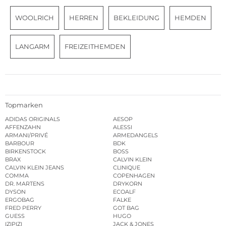
WOOLRICH
HERREN
BEKLEIDUNG
HEMDEN
LANGARM
FREIZEITHEMDEN
Topmarken
ADIDAS ORIGINALS
AESOP
AFFENZAHN
ALESSI
ARMANI/PRIVÉ
ARMEDANGELS
BARBOUR
BDK
BIRKENSTOCK
BOSS
BRAX
CALVIN KLEIN
CALVIN KLEIN JEANS
CLINIQUE
COMMA
COPENHAGEN
DR. MARTENS
DRYKORN
DYSON
ECOALF
ERGOBAG
FALKE
FRED PERRY
GOT BAG
GUESS
HUGO
IZIPIZI
JACK & JONES