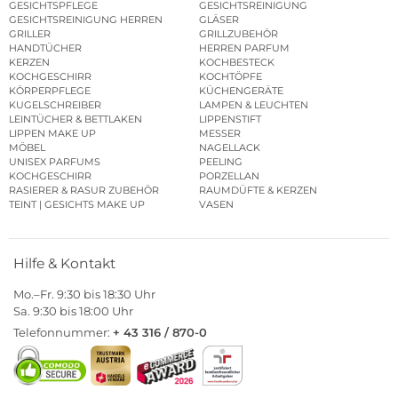
GESICHTSPFLEGE
GESICHTSREINIGUNG
GESICHTSREINIGUNG HERREN
GLÄSER
GRILLER
GRILLZUBEHÖR
HANDTÜCHER
HERREN PARFUM
KERZEN
KOCHBESTECK
KOCHGESCHIRR
KOCHTÖPFE
KÖRPERPFLEGE
KÜCHENGERÄTE
KUGELSCHREIBER
LAMPEN & LEUCHTEN
LEINTÜCHER & BETTLAKEN
LIPPENSTIFT
LIPPEN MAKE UP
MESSER
MÖBEL
NAGELLACK
UNISEX PARFUMS
PEELING
KOCHGESCHIRR
PORZELLAN
RASIERER & RASUR ZUBEHÖR
RAUMDÜFTE & KERZEN
TEINT | GESICHTS MAKE UP
VASEN
Hilfe & Kontakt
Mo.–Fr. 9:30 bis 18:30 Uhr
Sa. 9:30 bis 18:00 Uhr
Telefonnummer:
+ 43 316 / 870-0