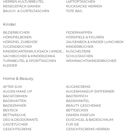
HERREN KULTURBEUTEL
LAPTOPTASCHEN
REISEGEPÄCK DAMEN
RUCKSÄCKE HERREN
BAUCH- & GÜRTELTASCHEN
TOTE BAG
Kinder
BILDERBÜCHER
FEDERMAPPEN
HÖRSPIELBOXEN
HÖRSPIELE & FIGUREN
HÖRSPIEL ZUBEHÖR
JAUSENBOX & KINDER LUNCHBOX
JUGENDBÜCHER
KINDERBÜCHER
KINDERGARTENRUCKSACK | KINDERGARTENBEUTEL
KUSCHELTIERE
SACHBÜCHER & KINDERLEXIKA
SCHULTASCHEN
TURNBEUTEL & SPORTTASCHEN
WEIHNACHTSKINDERBÜCHER
KLEIDER
Home & Beauty
AFTER SUN
AUGENCREME
AUGEN MAKE UP
AUGENMAKEUP ENTFERNER
BACKFORMEN
BADTEPPICH
BADEMATTEN
BADEMÄNTEL
BADEZIMMER
BEAUTY GESCHENKE
BESTECK
BETTDECKEN
BETTWÄSCHE
DAMEN PARFUM
DEO & DEODORANTS
DUSCHGEL & BADESCHAUM
GÄSTETÜCHER
FÜR SIE
GESICHTSCREME
GESICHTSCREME HERREN