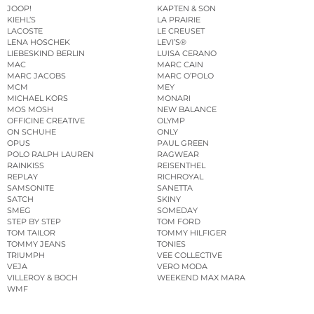
JOOP!
KAPTEN & SON
KIEHL’S
LA PRAIRIE
LACOSTE
LE CREUSET
LENA HOSCHEK
LEVI’S®
LIEBESKIND BERLIN
LUISA CERANO
MAC
MARC CAIN
MARC JACOBS
MARC O’POLO
MCM
MEY
MICHAEL KORS
MONARI
MOS MOSH
NEW BALANCE
OFFICINE CREATIVE
OLYMP
ON SCHUHE
ONLY
OPUS
PAUL GREEN
POLO RALPH LAUREN
RAGWEAR
RAINKISS
REISENTHEL
REPLAY
RICHROYAL
SAMSONITE
SANETTA
SATCH
SKINY
SMEG
SOMEDAY
STEP BY STEP
TOM FORD
TOM TAILOR
TOMMY HILFIGER
TOMMY JEANS
TONIES
TRIUMPH
VEE COLLECTIVE
VEJA
VERO MODA
VILLEROY & BOCH
WEEKEND MAX MARA
WMF