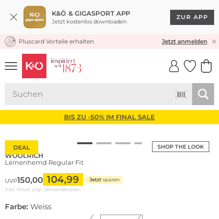
K&Ö & GIGASPORT APP
ZUR APP
Jetzt kostenlos downloaden
Pluscard Vorteile erhalten
KOSTENLOSER VERSAND* & RÜCKVERSAND
Jetzt anmelden
UNSERE APP
CLICK &
CLICK &
COLLECT
RESERVE
BIS ZU -50% IM FINAL SALE
SHOP THE LOOK
DEAL
WOOLRICH
Leinenhemd Regular Fit
104,99
150,00
Jetzt
sparen
UVP
inkl. Mwst zzgl.
Versandkosten
Farbe:
Weiss