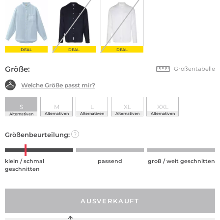
DEAL
DEAL
DEAL
Größe:
Größentabelle
Welche Größe passt mir?
S
M
L
XL
XXL
Alternativen
Alternativen
Alternativen
Alternativen
Alternativen
Größenbeurteilung:
?
klein / schmal
passend
groß / weit geschnitten
geschnitten
AUSVERKAUFT