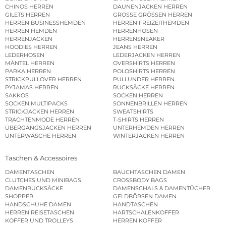
CHINOS HERREN
DAUNENJACKEN HERREN
GILETS HERREN
GROSSE GRÖSSEN HERREN
HERREN BUSINESSHEMDEN
HERREN FREIZEITHEMDEN
HERREN HEMDEN
HERRENHOSEN
HERRENJACKEN
HERRENSNEAKER
HOODIES HERREN
JEANS HERREN
LEDERHOSEN
LEDERJACKEN HERREN
MÄNTEL HERREN
OVERSHIRTS HERREN
PARKA HERREN
POLOSHIRTS HERREN
STRICKPULLOVER HERREN
PULLUNDER HERREN
PYJAMAS HERREN
RUCKSÄCKE HERREN
SAKKOS
SOCKEN HERREN
SOCKEN MULTIPACKS
SONNENBRILLEN HERREN
STRICKJACKEN HERREN
SWEATSHIRTS
TRACHTENMODE HERREN
T-SHIRTS HERREN
ÜBERGANGSJACKEN HERREN
UNTERHEMDEN HERREN
UNTERWÄSCHE HERREN
WINTERJACKEN HERREN
Taschen & Accessoires
DAMENTASCHEN
BAUCHTASCHEN DAMEN
CLUTCHES UND MINIBAGS
CROSSBODY BAGS
DAMENRUCKSÄCKE
DAMENSCHALS & DAMENTÜCHER
SHOPPER
GELDBÖRSEN DAMEN
HANDSCHUHE DAMEN
HANDTASCHEN
HERREN REISETASCHEN
HARTSCHALENKOFFER
KOFFER UND TROLLEYS
HERREN KOFFER