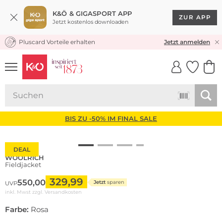
K&Ö & GIGASPORT APP
ZUR APP
Jetzt kostenlos downloaden
Pluscard Vorteile erhalten
KOSTENLOSER VERSAND* & RÜCKVERSAND
Jetzt anmelden
UNSERE APP
CLICK &
CLICK &
COLLECT
RESERVE
BIS ZU -50% IM FINAL SALE
DEAL
WOOLRICH
Fieldjacket
329,99
550,00
Jetzt
sparen
UVP
inkl. Mwst zzgl.
Versandkosten
Farbe:
Rosa