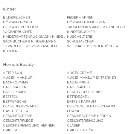
Kinder
BILDERBÜCHER
FEDERMAPPEN
HÖRSPIELBOXEN
HÖRSPIELE & FIGUREN
HÖRSPIEL ZUBEHÖR
JAUSENBOX & KINDER LUNCHBOX
JUGENDBÜCHER
KINDERBÜCHER
KINDERGARTENRUCKSACK | KINDERGARTENBEUTEL
KUSCHELTIERE
SACHBÜCHER & KINDERLEXIKA
SCHULTASCHEN
TURNBEUTEL & SPORTTASCHEN
WEIHNACHTSKINDERBÜCHER
KLEIDER
Home & Beauty
AFTER SUN
AUGENCREME
AUGEN MAKE UP
AUGENMAKEUP ENTFERNER
BACKFORMEN
BADTEPPICH
BADEMATTEN
BADEMÄNTEL
BADEZIMMER
BEAUTY GESCHENKE
BESTECK
BETTDECKEN
BETTWÄSCHE
DAMEN PARFUM
DEO & DEODORANTS
DUSCHGEL & BADESCHAUM
GÄSTETÜCHER
FÜR SIE
GESICHTSCREME
GESICHTSCREME HERREN
GESICHTSPFLEGE
GESICHTSREINIGUNG
GESICHTSREINIGUNG HERREN
GLÄSER
GRILLER
GRILLZUBEHÖR