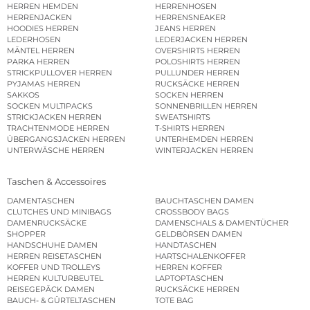
HERREN HEMDEN
HERRENHOSEN
HERRENJACKEN
HERRENSNEAKER
HOODIES HERREN
JEANS HERREN
LEDERHOSEN
LEDERJACKEN HERREN
MÄNTEL HERREN
OVERSHIRTS HERREN
PARKA HERREN
POLOSHIRTS HERREN
STRICKPULLOVER HERREN
PULLUNDER HERREN
PYJAMAS HERREN
RUCKSÄCKE HERREN
SAKKOS
SOCKEN HERREN
SOCKEN MULTIPACKS
SONNENBRILLEN HERREN
STRICKJACKEN HERREN
SWEATSHIRTS
TRACHTENMODE HERREN
T-SHIRTS HERREN
ÜBERGANGSJACKEN HERREN
UNTERHEMDEN HERREN
UNTERWÄSCHE HERREN
WINTERJACKEN HERREN
Taschen & Accessoires
DAMENTASCHEN
BAUCHTASCHEN DAMEN
CLUTCHES UND MINIBAGS
CROSSBODY BAGS
DAMENRUCKSÄCKE
DAMENSCHALS & DAMENTÜCHER
SHOPPER
GELDBÖRSEN DAMEN
HANDSCHUHE DAMEN
HANDTASCHEN
HERREN REISETASCHEN
HARTSCHALENKOFFER
KOFFER UND TROLLEYS
HERREN KOFFER
HERREN KULTURBEUTEL
LAPTOPTASCHEN
REISEGEPÄCK DAMEN
RUCKSÄCKE HERREN
BAUCH- & GÜRTELTASCHEN
TOTE BAG