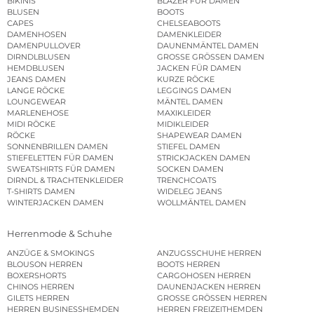
BIKINIS
BLAZER FÜR DAMEN
BLUSEN
BOOTS
CAPES
CHELSEABOOTS
DAMENHOSEN
DAMENKLEIDER
DAMENPULLOVER
DAUNENMÄNTEL DAMEN
DIRNDLBLUSEN
GROSSE GRÖSSEN DAMEN
HEMDBLUSEN
JACKEN FÜR DAMEN
JEANS DAMEN
KURZE RÖCKE
LANGE RÖCKE
LEGGINGS DAMEN
LOUNGEWEAR
MÄNTEL DAMEN
MARLENEHOSE
MAXIKLEIDER
MIDI RÖCKE
MIDIKLEIDER
RÖCKE
SHAPEWEAR DAMEN
SONNENBRILLEN DAMEN
STIEFEL DAMEN
STIEFELETTEN FÜR DAMEN
STRICKJACKEN DAMEN
SWEATSHIRTS FÜR DAMEN
SOCKEN DAMEN
DIRNDL & TRACHTENKLEIDER
TRENCHCOATS
T-SHIRTS DAMEN
WIDELEG JEANS
WINTERJACKEN DAMEN
WOLLMÄNTEL DAMEN
Herrenmode & Schuhe
ANZÜGE & SMOKINGS
ANZUGSSCHUHE HERREN
BLOUSON HERREN
BOOTS HERREN
BOXERSHORTS
CARGOHOSEN HERREN
CHINOS HERREN
DAUNENJACKEN HERREN
GILETS HERREN
GROSSE GRÖSSEN HERREN
HERREN BUSINESSHEMDEN
HERREN FREIZEITHEMDEN