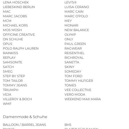
LENA HOSCHEK
LEVI’S®
LIEBESKIND BERLIN
LUISA CERANO
MAC
MARC CAIN
MARC JACOBS
MARC O’POLO
MCM
MEY
MICHAEL KORS
MONARI
MOS MOSH
NEW BALANCE
OFFICINE CREATIVE
OLYMP
ON SCHUHE
ONLY
OPUS
PAUL GREEN
POLO RALPH LAUREN
RAGWEAR
RAINKISS
REISENTHEL
REPLAY
RICHROYAL
SAMSONITE
SANETTA
SATCH
SKINY
SMEG
SOMEDAY
STEP BY STEP
TOM FORD
TOM TAILOR
TOMMY HILFIGER
TOMMY JEANS
TONIES
TRIUMPH
VEE COLLECTIVE
VEJA
VERO MODA
VILLEROY & BOCH
WEEKEND MAX MARA
WMF
Damenmode & Schuhe
BALLOON / BARREL JEANS
BHS