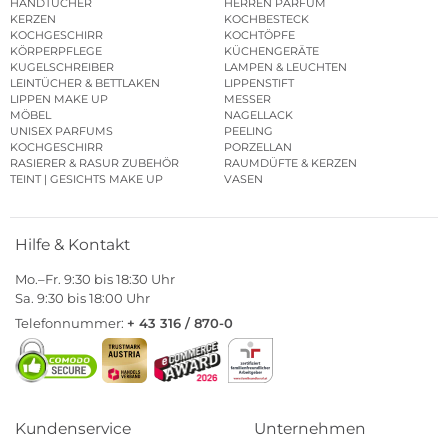
HANDTÜCHER
HERREN PARFUM
KERZEN
KOCHBESTECK
KOCHGESCHIRR
KOCHTÖPFE
KÖRPERPFLEGE
KÜCHENGERÄTE
KUGELSCHREIBER
LAMPEN & LEUCHTEN
LEINTÜCHER & BETTLAKEN
LIPPENSTIFT
LIPPEN MAKE UP
MESSER
MÖBEL
NAGELLACK
UNISEX PARFUMS
PEELING
KOCHGESCHIRR
PORZELLAN
RASIERER & RASUR ZUBEHÖR
RAUMDÜFTE & KERZEN
TEINT | GESICHTS MAKE UP
VASEN
Hilfe & Kontakt
Mo.–Fr. 9:30 bis 18:30 Uhr
Sa. 9:30 bis 18:00 Uhr
Telefonnummer:
+ 43 316 / 870-0
Kundenservice
Unternehmen