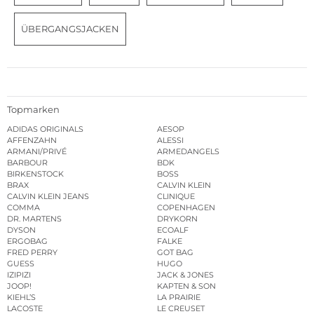
ÜBERGANGSJACKEN
Topmarken
ADIDAS ORIGINALS
AESOP
AFFENZAHN
ALESSI
ARMANI/PRIVÉ
ARMEDANGELS
BARBOUR
BDK
BIRKENSTOCK
BOSS
BRAX
CALVIN KLEIN
CALVIN KLEIN JEANS
CLINIQUE
COMMA
COPENHAGEN
DR. MARTENS
DRYKORN
DYSON
ECOALF
ERGOBAG
FALKE
FRED PERRY
GOT BAG
GUESS
HUGO
IZIPIZI
JACK & JONES
JOOP!
KAPTEN & SON
KIEHL’S
LA PRAIRIE
LACOSTE
LE CREUSET