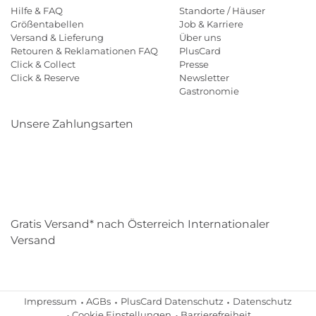
Hilfe & FAQ
Standorte / Häuser
Größentabellen
Job & Karriere
Versand & Lieferung
Über uns
Retouren & Reklamationen FAQ
PlusCard
Click & Collect
Presse
Click & Reserve
Newsletter
Gastronomie
Unsere Zahlungsarten
Klarna
Paypal
Mastercard
Visa
Diners
Eps
Shop
Applepay
Amazon
Gratis Versand* nach Österreich Internationaler
Versand
Impressum
AGBs
PlusCard Datenschutz
Datenschutz
Cookie Einstellungen
Barrierefreiheit