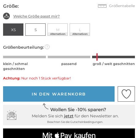
Größe:
Größentabelle
Welche Größe passt mir?
XS
S
M
L
Alternativen
Alternativen
Größenbeurteilung:
?
klein / schmal
passend
groß / weit geschnitten
geschnitten
Achtung:
Nur noch 1 Stück verfügbar!
IN DEN WARENKORB
Wollen Sie -10% sparen?
Melden Sie sich
jetzt
für den Newsletter an.
Beachten Sie die Gutscheinbedingungen.