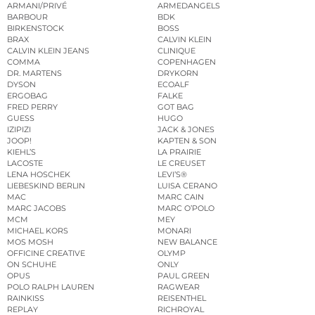
ARMANI/PRIVÉ
ARMEDANGELS
BARBOUR
BDK
BIRKENSTOCK
BOSS
BRAX
CALVIN KLEIN
CALVIN KLEIN JEANS
CLINIQUE
COMMA
COPENHAGEN
DR. MARTENS
DRYKORN
DYSON
ECOALF
ERGOBAG
FALKE
FRED PERRY
GOT BAG
GUESS
HUGO
IZIPIZI
JACK & JONES
JOOP!
KAPTEN & SON
KIEHL’S
LA PRAIRIE
LACOSTE
LE CREUSET
LENA HOSCHEK
LEVI’S®
LIEBESKIND BERLIN
LUISA CERANO
MAC
MARC CAIN
MARC JACOBS
MARC O’POLO
MCM
MEY
MICHAEL KORS
MONARI
MOS MOSH
NEW BALANCE
OFFICINE CREATIVE
OLYMP
ON SCHUHE
ONLY
OPUS
PAUL GREEN
POLO RALPH LAUREN
RAGWEAR
RAINKISS
REISENTHEL
REPLAY
RICHROYAL