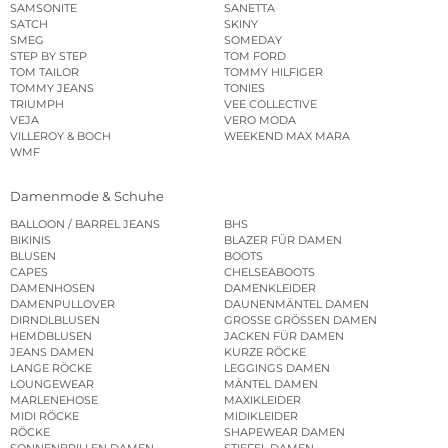
SAMSONITE
SANETTA
SATCH
SKINY
SMEG
SOMEDAY
STEP BY STEP
TOM FORD
TOM TAILOR
TOMMY HILFIGER
TOMMY JEANS
TONIES
TRIUMPH
VEE COLLECTIVE
VEJA
VERO MODA
VILLEROY & BOCH
WEEKEND MAX MARA
WMF
Damenmode & Schuhe
BALLOON / BARREL JEANS
BHS
BIKINIS
BLAZER FÜR DAMEN
BLUSEN
BOOTS
CAPES
CHELSEABOOTS
DAMENHOSEN
DAMENKLEIDER
DAMENPULLOVER
DAUNENMÄNTEL DAMEN
DIRNDLBLUSEN
GROSSE GRÖSSEN DAMEN
HEMDBLUSEN
JACKEN FÜR DAMEN
JEANS DAMEN
KURZE RÖCKE
LANGE RÖCKE
LEGGINGS DAMEN
LOUNGEWEAR
MÄNTEL DAMEN
MARLENEHOSE
MAXIKLEIDER
MIDI RÖCKE
MIDIKLEIDER
RÖCKE
SHAPEWEAR DAMEN