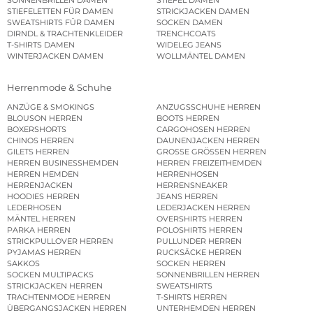
SONNENBRILLEN DAMEN
STIEFEL DAMEN
STIEFELETTEN FÜR DAMEN
STRICKJACKEN DAMEN
SWEATSHIRTS FÜR DAMEN
SOCKEN DAMEN
DIRNDL & TRACHTENKLEIDER
TRENCHCOATS
T-SHIRTS DAMEN
WIDELEG JEANS
WINTERJACKEN DAMEN
WOLLMÄNTEL DAMEN
Herrenmode & Schuhe
ANZÜGE & SMOKINGS
ANZUGSSCHUHE HERREN
BLOUSON HERREN
BOOTS HERREN
BOXERSHORTS
CARGOHOSEN HERREN
CHINOS HERREN
DAUNENJACKEN HERREN
GILETS HERREN
GROSSE GRÖSSEN HERREN
HERREN BUSINESSHEMDEN
HERREN FREIZEITHEMDEN
HERREN HEMDEN
HERRENHOSEN
HERRENJACKEN
HERRENSNEAKER
HOODIES HERREN
JEANS HERREN
LEDERHOSEN
LEDERJACKEN HERREN
MÄNTEL HERREN
OVERSHIRTS HERREN
PARKA HERREN
POLOSHIRTS HERREN
STRICKPULLOVER HERREN
PULLUNDER HERREN
PYJAMAS HERREN
RUCKSÄCKE HERREN
SAKKOS
SOCKEN HERREN
SOCKEN MULTIPACKS
SONNENBRILLEN HERREN
STRICKJACKEN HERREN
SWEATSHIRTS
TRACHTENMODE HERREN
T-SHIRTS HERREN
ÜBERGANGSJACKEN HERREN
UNTERHEMDEN HERREN