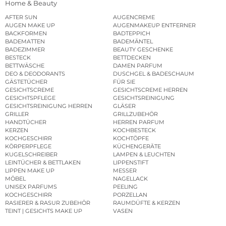
Home & Beauty
AFTER SUN
AUGENCREME
AUGEN MAKE UP
AUGENMAKEUP ENTFERNER
BACKFORMEN
BADTEPPICH
BADEMATTEN
BADEMÄNTEL
BADEZIMMER
BEAUTY GESCHENKE
BESTECK
BETTDECKEN
BETTWÄSCHE
DAMEN PARFUM
DEO & DEODORANTS
DUSCHGEL & BADESCHAUM
GÄSTETÜCHER
FÜR SIE
GESICHTSCREME
GESICHTSCREME HERREN
GESICHTSPFLEGE
GESICHTSREINIGUNG
GESICHTSREINIGUNG HERREN
GLÄSER
GRILLER
GRILLZUBEHÖR
HANDTÜCHER
HERREN PARFUM
KERZEN
KOCHBESTECK
KOCHGESCHIRR
KOCHTÖPFE
KÖRPERPFLEGE
KÜCHENGERÄTE
KUGELSCHREIBER
LAMPEN & LEUCHTEN
LEINTÜCHER & BETTLAKEN
LIPPENSTIFT
LIPPEN MAKE UP
MESSER
MÖBEL
NAGELLACK
UNISEX PARFUMS
PEELING
KOCHGESCHIRR
PORZELLAN
RASIERER & RASUR ZUBEHÖR
RAUMDÜFTE & KERZEN
TEINT | GESICHTS MAKE UP
VASEN