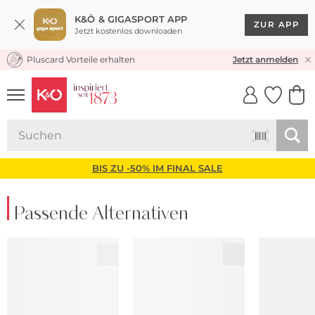
K&Ö & GIGASPORT APP
ZUR APP
Jetzt kostenlos downloaden
Pluscard Vorteile erhalten
KOSTENLOSER VERSAND* & RÜCKVERSAND
Jetzt anmelden
UNSERE APP
CLICK &
CLICK &
COLLECT
RESERVE
BIS ZU -50% IM FINAL SALE
Passende Alternativen