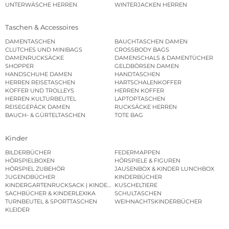
UNTERWÄSCHE HERREN
WINTERJACKEN HERREN
Taschen & Accessoires
DAMENTASCHEN
BAUCHTASCHEN DAMEN
CLUTCHES UND MINIBAGS
CROSSBODY BAGS
DAMENRUCKSÄCKE
DAMENSCHALS & DAMENTÜCHER
SHOPPER
GELDBÖRSEN DAMEN
HANDSCHUHE DAMEN
HANDTASCHEN
HERREN REISETASCHEN
HARTSCHALENKOFFER
KOFFER UND TROLLEYS
HERREN KOFFER
HERREN KULTURBEUTEL
LAPTOPTASCHEN
REISEGEPÄCK DAMEN
RUCKSÄCKE HERREN
BAUCH- & GÜRTELTASCHEN
TOTE BAG
Kinder
BILDERBÜCHER
FEDERMAPPEN
HÖRSPIELBOXEN
HÖRSPIELE & FIGUREN
HÖRSPIEL ZUBEHÖR
JAUSENBOX & KINDER LUNCHBOX
JUGENDBÜCHER
KINDERBÜCHER
KINDERGARTENRUCKSACK | KINDERGARTENBEUTEL
KUSCHELTIERE
SACHBÜCHER & KINDERLEXIKA
SCHULTASCHEN
TURNBEUTEL & SPORTTASCHEN
WEIHNACHTSKINDERBÜCHER
KLEIDER