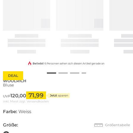
Beliebt!
6 Personen sehen sich diesen Artikel gerade an
DEAL
WOOLRICH
Bluse
71,99
120,00
Jetzt
sparen
UVP
inkl. Mwst zzgl.
Versandkosten
Farbe:
Weiss
Größe:
Größentabelle