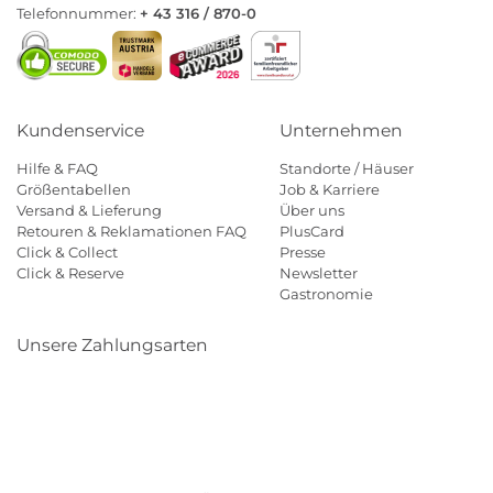
Telefonnummer:
+ 43 316 / 870-0
Kundenservice
Unternehmen
Hilfe & FAQ
Standorte / Häuser
Größentabellen
Job & Karriere
Versand & Lieferung
Über uns
Retouren & Reklamationen FAQ
PlusCard
Click & Collect
Presse
Click & Reserve
Newsletter
Gastronomie
Unsere Zahlungsarten
Klarna
Paypal
Mastercard
Visa
Diners
Eps
Shop
Applepay
Amazon