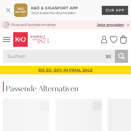
K&Ö & GIGASPORT APP
ZUR APP
Jetzt kostenlos downloaden
Pluscard Vorteile erhalten
KOSTENLOSER VERSAND* & RÜCKVERSAND
Jetzt anmelden
UNSERE APP
CLICK &
CLICK &
COLLECT
RESERVE
BIS ZU -50% IM FINAL SALE
Passende Alternativen