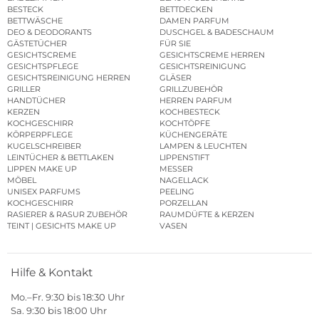
BESTECK
BETTDECKEN
BETTWÄSCHE
DAMEN PARFUM
DEO & DEODORANTS
DUSCHGEL & BADESCHAUM
GÄSTETÜCHER
FÜR SIE
GESICHTSCREME
GESICHTSCREME HERREN
GESICHTSPFLEGE
GESICHTSREINIGUNG
GESICHTSREINIGUNG HERREN
GLÄSER
GRILLER
GRILLZUBEHÖR
HANDTÜCHER
HERREN PARFUM
KERZEN
KOCHBESTECK
KOCHGESCHIRR
KOCHTÖPFE
KÖRPERPFLEGE
KÜCHENGERÄTE
KUGELSCHREIBER
LAMPEN & LEUCHTEN
LEINTÜCHER & BETTLAKEN
LIPPENSTIFT
LIPPEN MAKE UP
MESSER
MÖBEL
NAGELLACK
UNISEX PARFUMS
PEELING
KOCHGESCHIRR
PORZELLAN
RASIERER & RASUR ZUBEHÖR
RAUMDÜFTE & KERZEN
TEINT | GESICHTS MAKE UP
VASEN
Hilfe & Kontakt
Mo.–Fr. 9:30 bis 18:30 Uhr
Sa. 9:30 bis 18:00 Uhr