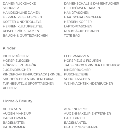
DAMENRUCKSÄCKE
DAMENSCHALS & DAMENTÜCHER
SHOPPER
GELDBÖRSEN DAMEN
HANDSCHUHE DAMEN
HANDTASCHEN
HERREN REISETASCHEN
HARTSCHALENKOFFER
KOFFER UND TROLLEYS
HERREN KOFFER
HERREN KULTURBEUTEL
LAPTOPTASCHEN
REISEGEPÄCK DAMEN
RUCKSÄCKE HERREN
BAUCH- & GÜRTELTASCHEN
TOTE BAG
Kinder
BILDERBÜCHER
FEDERMAPPEN
HÖRSPIELBOXEN
HÖRSPIELE & FIGUREN
HÖRSPIEL ZUBEHÖR
JAUSENBOX & KINDER LUNCHBOX
JUGENDBÜCHER
KINDERBÜCHER
KINDERGARTENRUCKSACK | KINDERGARTENBEUTEL
KUSCHELTIERE
SACHBÜCHER & KINDERLEXIKA
SCHULTASCHEN
TURNBEUTEL & SPORTTASCHEN
WEIHNACHTSKINDERBÜCHER
KLEIDER
Home & Beauty
AFTER SUN
AUGENCREME
AUGEN MAKE UP
AUGENMAKEUP ENTFERNER
BACKFORMEN
BADTEPPICH
BADEMATTEN
BADEMÄNTEL
BADEZIMMER
BEAUTY GESCHENKE