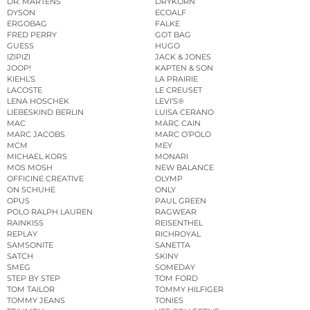
DR. MARTENS
DRYKORN
DYSON
ECOALF
ERGOBAG
FALKE
FRED PERRY
GOT BAG
GUESS
HUGO
IZIPIZI
JACK & JONES
JOOP!
KAPTEN & SON
KIEHL’S
LA PRAIRIE
LACOSTE
LE CREUSET
LENA HOSCHEK
LEVI’S®
LIEBESKIND BERLIN
LUISA CERANO
MAC
MARC CAIN
MARC JACOBS
MARC O’POLO
MCM
MEY
MICHAEL KORS
MONARI
MOS MOSH
NEW BALANCE
OFFICINE CREATIVE
OLYMP
ON SCHUHE
ONLY
OPUS
PAUL GREEN
POLO RALPH LAUREN
RAGWEAR
RAINKISS
REISENTHEL
REPLAY
RICHROYAL
SAMSONITE
SANETTA
SATCH
SKINY
SMEG
SOMEDAY
STEP BY STEP
TOM FORD
TOM TAILOR
TOMMY HILFIGER
TOMMY JEANS
TONIES