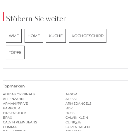
Stöbern Sie weiter
WMF
HOME
KÜCHE
KOCHGESCHIRR
TÖPFE
Topmarken
ADIDAS ORIGINALS
AESOP
AFFENZAHN
ALESSI
ARMANI/PRIVÉ
ARMEDANGELS
BARBOUR
BDK
BIRKENSTOCK
BOSS
BRAX
CALVIN KLEIN
CALVIN KLEIN JEANS
CLINIQUE
COMMA
COPENHAGEN