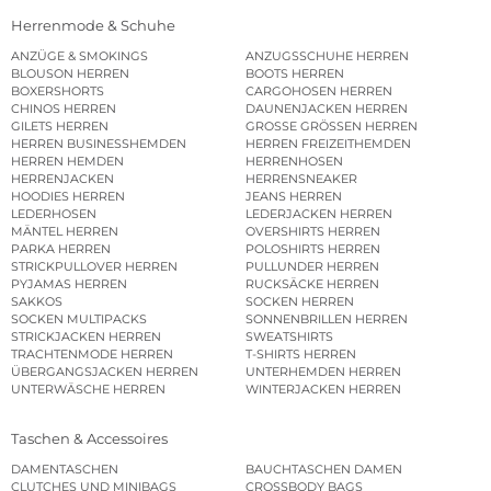
Herrenmode & Schuhe
ANZÜGE & SMOKINGS
ANZUGSSCHUHE HERREN
BLOUSON HERREN
BOOTS HERREN
BOXERSHORTS
CARGOHOSEN HERREN
CHINOS HERREN
DAUNENJACKEN HERREN
GILETS HERREN
GROSSE GRÖSSEN HERREN
HERREN BUSINESSHEMDEN
HERREN FREIZEITHEMDEN
HERREN HEMDEN
HERRENHOSEN
HERRENJACKEN
HERRENSNEAKER
HOODIES HERREN
JEANS HERREN
LEDERHOSEN
LEDERJACKEN HERREN
MÄNTEL HERREN
OVERSHIRTS HERREN
PARKA HERREN
POLOSHIRTS HERREN
STRICKPULLOVER HERREN
PULLUNDER HERREN
PYJAMAS HERREN
RUCKSÄCKE HERREN
SAKKOS
SOCKEN HERREN
SOCKEN MULTIPACKS
SONNENBRILLEN HERREN
STRICKJACKEN HERREN
SWEATSHIRTS
TRACHTENMODE HERREN
T-SHIRTS HERREN
ÜBERGANGSJACKEN HERREN
UNTERHEMDEN HERREN
UNTERWÄSCHE HERREN
WINTERJACKEN HERREN
Taschen & Accessoires
DAMENTASCHEN
BAUCHTASCHEN DAMEN
CLUTCHES UND MINIBAGS
CROSSBODY BAGS