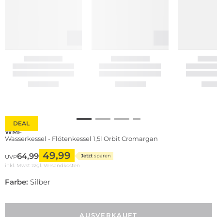
DEAL
WMF
Wasserkessel - Flötenkessel 1,5l Orbit Cromargan
49,99
64,99
Jetzt
sparen
UVP
inkl. Mwst zzgl.
Versandkosten
Farbe:
Silber
AUSVERKAUFT