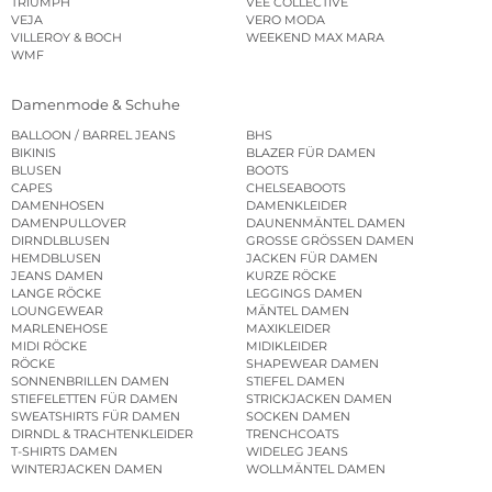
TRIUMPH
VEE COLLECTIVE
VEJA
VERO MODA
VILLEROY & BOCH
WEEKEND MAX MARA
WMF
Damenmode & Schuhe
BALLOON / BARREL JEANS
BHS
BIKINIS
BLAZER FÜR DAMEN
BLUSEN
BOOTS
CAPES
CHELSEABOOTS
DAMENHOSEN
DAMENKLEIDER
DAMENPULLOVER
DAUNENMÄNTEL DAMEN
DIRNDLBLUSEN
GROSSE GRÖSSEN DAMEN
HEMDBLUSEN
JACKEN FÜR DAMEN
JEANS DAMEN
KURZE RÖCKE
LANGE RÖCKE
LEGGINGS DAMEN
LOUNGEWEAR
MÄNTEL DAMEN
MARLENEHOSE
MAXIKLEIDER
MIDI RÖCKE
MIDIKLEIDER
RÖCKE
SHAPEWEAR DAMEN
SONNENBRILLEN DAMEN
STIEFEL DAMEN
STIEFELETTEN FÜR DAMEN
STRICKJACKEN DAMEN
SWEATSHIRTS FÜR DAMEN
SOCKEN DAMEN
DIRNDL & TRACHTENKLEIDER
TRENCHCOATS
T-SHIRTS DAMEN
WIDELEG JEANS
WINTERJACKEN DAMEN
WOLLMÄNTEL DAMEN