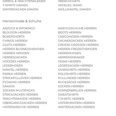
DIRNDL & TRACHTENKLEIDER
TRENCHCOATS
T-SHIRTS DAMEN
WIDELEG JEANS
WINTERJACKEN DAMEN
WOLLMÄNTEL DAMEN
Herrenmode & Schuhe
ANZÜGE & SMOKINGS
ANZUGSSCHUHE HERREN
BLOUSON HERREN
BOOTS HERREN
BOXERSHORTS
CARGOHOSEN HERREN
CHINOS HERREN
DAUNENJACKEN HERREN
GILETS HERREN
GROSSE GRÖSSEN HERREN
HERREN BUSINESSHEMDEN
HERREN FREIZEITHEMDEN
HERREN HEMDEN
HERRENHOSEN
HERRENJACKEN
HERRENSNEAKER
HOODIES HERREN
JEANS HERREN
LEDERHOSEN
LEDERJACKEN HERREN
MÄNTEL HERREN
OVERSHIRTS HERREN
PARKA HERREN
POLOSHIRTS HERREN
STRICKPULLOVER HERREN
PULLUNDER HERREN
PYJAMAS HERREN
RUCKSÄCKE HERREN
SAKKOS
SOCKEN HERREN
SOCKEN MULTIPACKS
SONNENBRILLEN HERREN
STRICKJACKEN HERREN
SWEATSHIRTS
TRACHTENMODE HERREN
T-SHIRTS HERREN
ÜBERGANGSJACKEN HERREN
UNTERHEMDEN HERREN
UNTERWÄSCHE HERREN
WINTERJACKEN HERREN