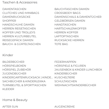
Taschen & Accessoires
DAMENTASCHEN
BAUCHTASCHEN DAMEN
CLUTCHES UND MINIBAGS
CROSSBODY BAGS
DAMENRUCKSÄCKE
DAMENSCHALS & DAMENTÜCHER
SHOPPER
GELDBÖRSEN DAMEN
HANDSCHUHE DAMEN
HANDTASCHEN
HERREN REISETASCHEN
HARTSCHALENKOFFER
KOFFER UND TROLLEYS
HERREN KOFFER
HERREN KULTURBEUTEL
LAPTOPTASCHEN
REISEGEPÄCK DAMEN
RUCKSÄCKE HERREN
BAUCH- & GÜRTELTASCHEN
TOTE BAG
Kinder
BILDERBÜCHER
FEDERMAPPEN
HÖRSPIELBOXEN
HÖRSPIELE & FIGUREN
HÖRSPIEL ZUBEHÖR
JAUSENBOX & KINDER LUNCHBOX
JUGENDBÜCHER
KINDERBÜCHER
KINDERGARTENRUCKSACK | KINDERGARTENBEUTEL
KUSCHELTIERE
SACHBÜCHER & KINDERLEXIKA
SCHULTASCHEN
TURNBEUTEL & SPORTTASCHEN
WEIHNACHTSKINDERBÜCHER
KLEIDER
Home & Beauty
AFTER SUN
AUGENCREME