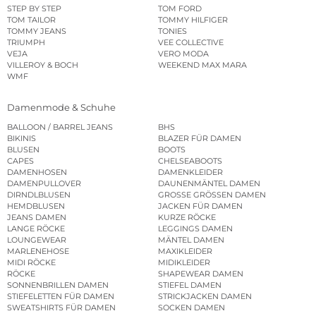
STEP BY STEP
TOM FORD
TOM TAILOR
TOMMY HILFIGER
TOMMY JEANS
TONIES
TRIUMPH
VEE COLLECTIVE
VEJA
VERO MODA
VILLEROY & BOCH
WEEKEND MAX MARA
WMF
Damenmode & Schuhe
BALLOON / BARREL JEANS
BHS
BIKINIS
BLAZER FÜR DAMEN
BLUSEN
BOOTS
CAPES
CHELSEABOOTS
DAMENHOSEN
DAMENKLEIDER
DAMENPULLOVER
DAUNENMÄNTEL DAMEN
DIRNDLBLUSEN
GROSSE GRÖSSEN DAMEN
HEMDBLUSEN
JACKEN FÜR DAMEN
JEANS DAMEN
KURZE RÖCKE
LANGE RÖCKE
LEGGINGS DAMEN
LOUNGEWEAR
MÄNTEL DAMEN
MARLENEHOSE
MAXIKLEIDER
MIDI RÖCKE
MIDIKLEIDER
RÖCKE
SHAPEWEAR DAMEN
SONNENBRILLEN DAMEN
STIEFEL DAMEN
STIEFELETTEN FÜR DAMEN
STRICKJACKEN DAMEN
SWEATSHIRTS FÜR DAMEN
SOCKEN DAMEN