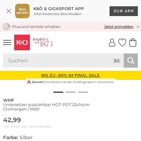
K&Ö & GIGASPORT APP
ZUR APP
Jetzt kostenlos downloaden
Pluscard Vorteile erhalten
KOSTENLOSER VERSAND* & RÜCKVERSAND
Jetzt anmelden
UNSERE APP
CLICK &
CLICK &
COLLECT
RESERVE
BIS ZU -50% IM FINAL SALE
Beliebt!
Eine Person hat den Artikel gerade im Warenkorb
WMF
Untersetzer ausziehbar HOT-POT 22x14cm
Cromargan / Matt
42,99
inkl. Mwst zzgl.
Versandkosten
Farbe:
Silber