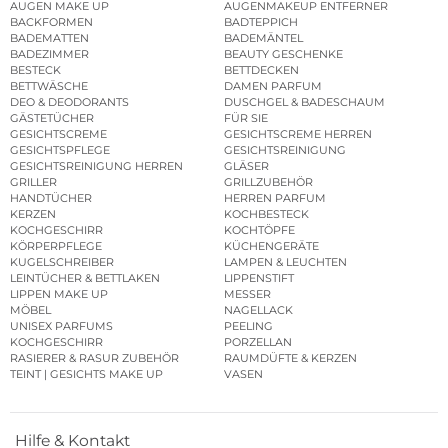
AUGEN MAKE UP
AUGENMAKEUP ENTFERNER
BACKFORMEN
BADTEPPICH
BADEMATTEN
BADEMÄNTEL
BADEZIMMER
BEAUTY GESCHENKE
BESTECK
BETTDECKEN
BETTWÄSCHE
DAMEN PARFUM
DEO & DEODORANTS
DUSCHGEL & BADESCHAUM
GÄSTETÜCHER
FÜR SIE
GESICHTSCREME
GESICHTSCREME HERREN
GESICHTSPFLEGE
GESICHTSREINIGUNG
GESICHTSREINIGUNG HERREN
GLÄSER
GRILLER
GRILLZUBEHÖR
HANDTÜCHER
HERREN PARFUM
KERZEN
KOCHBESTECK
KOCHGESCHIRR
KOCHTÖPFE
KÖRPERPFLEGE
KÜCHENGERÄTE
KUGELSCHREIBER
LAMPEN & LEUCHTEN
LEINTÜCHER & BETTLAKEN
LIPPENSTIFT
LIPPEN MAKE UP
MESSER
MÖBEL
NAGELLACK
UNISEX PARFUMS
PEELING
KOCHGESCHIRR
PORZELLAN
RASIERER & RASUR ZUBEHÖR
RAUMDÜFTE & KERZEN
TEINT | GESICHTS MAKE UP
VASEN
Hilfe & Kontakt