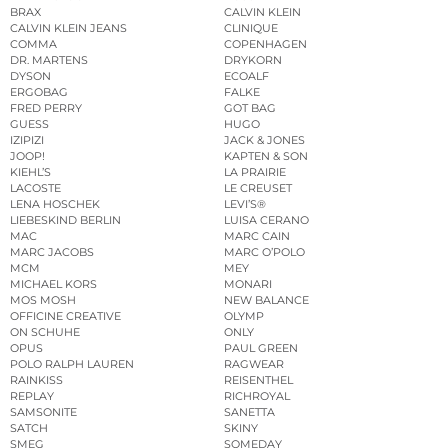
BRAX
CALVIN KLEIN
CALVIN KLEIN JEANS
CLINIQUE
COMMA
COPENHAGEN
DR. MARTENS
DRYKORN
DYSON
ECOALF
ERGOBAG
FALKE
FRED PERRY
GOT BAG
GUESS
HUGO
IZIPIZI
JACK & JONES
JOOP!
KAPTEN & SON
KIEHL’S
LA PRAIRIE
LACOSTE
LE CREUSET
LENA HOSCHEK
LEVI’S®
LIEBESKIND BERLIN
LUISA CERANO
MAC
MARC CAIN
MARC JACOBS
MARC O’POLO
MCM
MEY
MICHAEL KORS
MONARI
MOS MOSH
NEW BALANCE
OFFICINE CREATIVE
OLYMP
ON SCHUHE
ONLY
OPUS
PAUL GREEN
POLO RALPH LAUREN
RAGWEAR
RAINKISS
REISENTHEL
REPLAY
RICHROYAL
SAMSONITE
SANETTA
SATCH
SKINY
SMEG
SOMEDAY