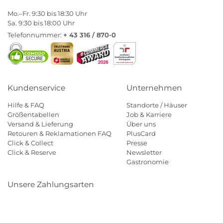
Mo.–Fr. 9:30 bis 18:30 Uhr
Sa. 9:30 bis 18:00 Uhr
Telefonnummer:
+ 43 316 / 870-0
Kundenservice
Unternehmen
Hilfe & FAQ
Standorte / Häuser
Größentabellen
Job & Karriere
Versand & Lieferung
Über uns
Retouren & Reklamationen FAQ
PlusCard
Click & Collect
Presse
Click & Reserve
Newsletter
Gastronomie
Unsere Zahlungsarten
Klarna
Paypal
Mastercard
Visa
Diners
Eps
Shop
Applepay
Amazon