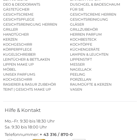
DEO & DEODORANTS
DUSCHGEL & BADESCHAUM
GÄSTETÜCHER
FÜR SIE
GESICHTSCREME
GESICHTSCREME HERREN
GESICHTSPFLEGE
GESICHTSREINIGUNG
GESICHTSREINIGUNG HERREN
GLÄSER
GRILLER
GRILLZUBEHÖR
HANDTÜCHER
HERREN PARFUM
KERZEN
KOCHBESTECK
KOCHGESCHIRR
KOCHTÖPFE
KÖRPERPFLEGE
KÜCHENGERÄTE
KUGELSCHREIBER
LAMPEN & LEUCHTEN
LEINTÜCHER & BETTLAKEN
LIPPENSTIFT
LIPPEN MAKE UP
MESSER
MÖBEL
NAGELLACK
UNISEX PARFUMS
PEELING
KOCHGESCHIRR
PORZELLAN
RASIERER & RASUR ZUBEHÖR
RAUMDÜFTE & KERZEN
TEINT | GESICHTS MAKE UP
VASEN
Hilfe & Kontakt
Mo.–Fr. 9:30 bis 18:30 Uhr
Sa. 9:30 bis 18:00 Uhr
Telefonnummer:
+ 43 316 / 870-0