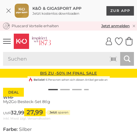
K&Ö & GIGASPORT APP
ZUR APP
Jetzt kostenlos downloaden
Pluscard Vorteile erhalten
KOSTENLOSER VERSAND* & RÜCKVERSAND
Jetzt anmelden
UNSERE APP
CLICK &
CLICK &
COLLECT
RESERVE
BIS ZU -50% IM FINAL SALE
Beliebt!
6 Personen sehen sich diesen Artikel gerade an
DEAL
WMF
My2Go Besteck-Set 8tlg
27,99
32,99
Jetzt
sparen
UVP
inkl. Mwst zzgl.
Versandkosten
Farbe:
Silber