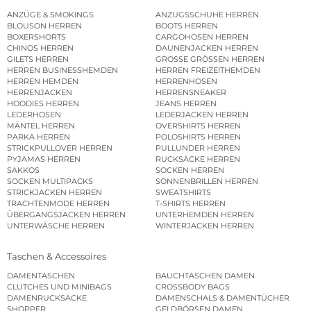
ANZÜGE & SMOKINGS
ANZUGSSCHUHE HERREN
BLOUSON HERREN
BOOTS HERREN
BOXERSHORTS
CARGOHOSEN HERREN
CHINOS HERREN
DAUNENJACKEN HERREN
GILETS HERREN
GROSSE GRÖSSEN HERREN
HERREN BUSINESSHEMDEN
HERREN FREIZEITHEMDEN
HERREN HEMDEN
HERRENHOSEN
HERRENJACKEN
HERRENSNEAKER
HOODIES HERREN
JEANS HERREN
LEDERHOSEN
LEDERJACKEN HERREN
MÄNTEL HERREN
OVERSHIRTS HERREN
PARKA HERREN
POLOSHIRTS HERREN
STRICKPULLOVER HERREN
PULLUNDER HERREN
PYJAMAS HERREN
RUCKSÄCKE HERREN
SAKKOS
SOCKEN HERREN
SOCKEN MULTIPACKS
SONNENBRILLEN HERREN
STRICKJACKEN HERREN
SWEATSHIRTS
TRACHTENMODE HERREN
T-SHIRTS HERREN
ÜBERGANGSJACKEN HERREN
UNTERHEMDEN HERREN
UNTERWÄSCHE HERREN
WINTERJACKEN HERREN
Taschen & Accessoires
DAMENTASCHEN
BAUCHTASCHEN DAMEN
CLUTCHES UND MINIBAGS
CROSSBODY BAGS
DAMENRUCKSÄCKE
DAMENSCHALS & DAMENTÜCHER
SHOPPER
GELDBÖRSEN DAMEN