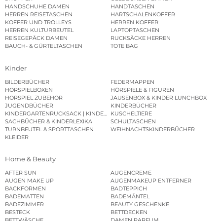
HANDSCHUHE DAMEN
HANDTASCHEN
HERREN REISETASCHEN
HARTSCHALENKOFFER
KOFFER UND TROLLEYS
HERREN KOFFER
HERREN KULTURBEUTEL
LAPTOPTASCHEN
REISEGEPÄCK DAMEN
RUCKSÄCKE HERREN
BAUCH- & GÜRTELTASCHEN
TOTE BAG
Kinder
BILDERBÜCHER
FEDERMAPPEN
HÖRSPIELBOXEN
HÖRSPIELE & FIGUREN
HÖRSPIEL ZUBEHÖR
JAUSENBOX & KINDER LUNCHBOX
JUGENDBÜCHER
KINDERBÜCHER
KINDERGARTENRUCKSACK | KINDERGARTENBEUTEL
KUSCHELTIERE
SACHBÜCHER & KINDERLEXIKA
SCHULTASCHEN
TURNBEUTEL & SPORTTASCHEN
WEIHNACHTSKINDERBÜCHER
KLEIDER
Home & Beauty
AFTER SUN
AUGENCREME
AUGEN MAKE UP
AUGENMAKEUP ENTFERNER
BACKFORMEN
BADTEPPICH
BADEMATTEN
BADEMÄNTEL
BADEZIMMER
BEAUTY GESCHENKE
BESTECK
BETTDECKEN
BETTWÄSCHE
DAMEN PARFUM