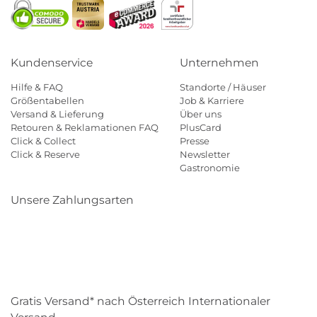
Kundenservice
Unternehmen
Hilfe & FAQ
Standorte / Häuser
Größentabellen
Job & Karriere
Versand & Lieferung
Über uns
Retouren & Reklamationen FAQ
PlusCard
Click & Collect
Presse
Click & Reserve
Newsletter
Gastronomie
Unsere Zahlungsarten
Klarna
Paypal
Mastercard
Visa
Diners
Eps
Shop
Applepay
Amazon
Gratis Versand* nach Österreich Internationaler