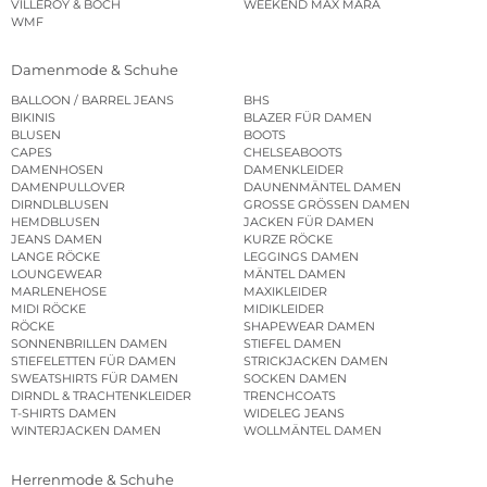
VILLEROY & BOCH
WEEKEND MAX MARA
WMF
Damenmode & Schuhe
BALLOON / BARREL JEANS
BHS
BIKINIS
BLAZER FÜR DAMEN
BLUSEN
BOOTS
CAPES
CHELSEABOOTS
DAMENHOSEN
DAMENKLEIDER
DAMENPULLOVER
DAUNENMÄNTEL DAMEN
DIRNDLBLUSEN
GROSSE GRÖSSEN DAMEN
HEMDBLUSEN
JACKEN FÜR DAMEN
JEANS DAMEN
KURZE RÖCKE
LANGE RÖCKE
LEGGINGS DAMEN
LOUNGEWEAR
MÄNTEL DAMEN
MARLENEHOSE
MAXIKLEIDER
MIDI RÖCKE
MIDIKLEIDER
RÖCKE
SHAPEWEAR DAMEN
SONNENBRILLEN DAMEN
STIEFEL DAMEN
STIEFELETTEN FÜR DAMEN
STRICKJACKEN DAMEN
SWEATSHIRTS FÜR DAMEN
SOCKEN DAMEN
DIRNDL & TRACHTENKLEIDER
TRENCHCOATS
T-SHIRTS DAMEN
WIDELEG JEANS
WINTERJACKEN DAMEN
WOLLMÄNTEL DAMEN
Herrenmode & Schuhe