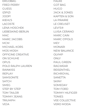
ERGOBAG
FALKE
FRED PERRY
GOT BAG
GUESS
HUGO
IZIPIZI
JACK & JONES
JOOP!
KAPTEN & SON
KIEHL’S
LA PRAIRIE
LACOSTE
LE CREUSET
LENA HOSCHEK
LEVI’S®
LIEBESKIND BERLIN
LUISA CERANO
MAC
MARC CAIN
MARC JACOBS
MARC O’POLO
MCM
MEY
MICHAEL KORS
MONARI
MOS MOSH
NEW BALANCE
OFFICINE CREATIVE
OLYMP
ON SCHUHE
ONLY
OPUS
PAUL GREEN
POLO RALPH LAUREN
RAGWEAR
RAINKISS
REISENTHEL
REPLAY
RICHROYAL
SAMSONITE
SANETTA
SATCH
SKINY
SMEG
SOMEDAY
STEP BY STEP
TOM FORD
TOM TAILOR
TOMMY HILFIGER
TOMMY JEANS
TONIES
TRIUMPH
VEE COLLECTIVE
VEJA
VERO MODA