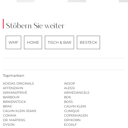
Stöbern Sie weiter
WMF
HOME
TISCH & BAR
BESTECK
Topmarken
ADIDAS ORIGINALS
AESOP
AFFENZAHN
ALESSI
ARMANI/PRIVÉ
ARMEDANGELS
BARBOUR
BDK
BIRKENSTOCK
BOSS
BRAX
CALVIN KLEIN
CALVIN KLEIN JEANS
CLINIQUE
COMMA
COPENHAGEN
DR. MARTENS
DRYKORN
DYSON
ECOALF