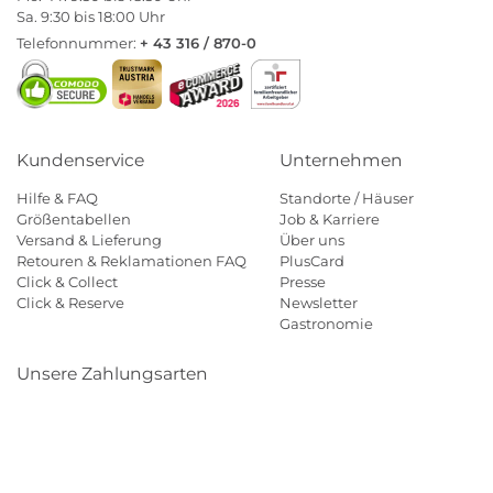
Sa. 9:30 bis 18:00 Uhr
Telefonnummer:
+ 43 316 / 870-0
Kundenservice
Unternehmen
Hilfe & FAQ
Standorte / Häuser
Größentabellen
Job & Karriere
Versand & Lieferung
Über uns
Retouren & Reklamationen FAQ
PlusCard
Click & Collect
Presse
Click & Reserve
Newsletter
Gastronomie
Unsere Zahlungsarten
Klarna
Paypal
Mastercard
Visa
Diners
Eps
Shop
Applepay
Amazon