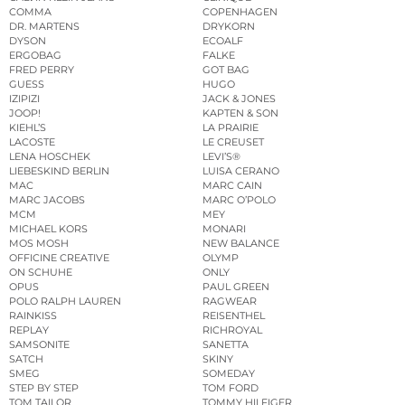
COMMA
COPENHAGEN
DR. MARTENS
DRYKORN
DYSON
ECOALF
ERGOBAG
FALKE
FRED PERRY
GOT BAG
GUESS
HUGO
IZIPIZI
JACK & JONES
JOOP!
KAPTEN & SON
KIEHL’S
LA PRAIRIE
LACOSTE
LE CREUSET
LENA HOSCHEK
LEVI’S®
LIEBESKIND BERLIN
LUISA CERANO
MAC
MARC CAIN
MARC JACOBS
MARC O’POLO
MCM
MEY
MICHAEL KORS
MONARI
MOS MOSH
NEW BALANCE
OFFICINE CREATIVE
OLYMP
ON SCHUHE
ONLY
OPUS
PAUL GREEN
POLO RALPH LAUREN
RAGWEAR
RAINKISS
REISENTHEL
REPLAY
RICHROYAL
SAMSONITE
SANETTA
SATCH
SKINY
SMEG
SOMEDAY
STEP BY STEP
TOM FORD
TOM TAILOR
TOMMY HILFIGER