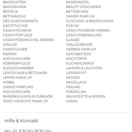
BADEMATTEN
BADEMÄNTEL
BADEZIMMER
BEAUTY GESCHENKE
BESTECK
BETTDECKEN
BETTWÄSCHE
DAMEN PARFUM
DEO & DEODORANTS
DUSCHGEL & BADESCHAUM
GÄSTETÜCHER
FÜR SIE
GESICHTSCREME
GESICHTSCREME HERREN
GESICHTSPFLEGE
GESICHTSREINIGUNG
GESICHTSREINIGUNG HERREN
GLÄSER
GRILLER
GRILLZUBEHÖR
HANDTÜCHER
HERREN PARFUM
KERZEN
KOCHBESTECK
KOCHGESCHIRR
KOCHTÖPFE
KÖRPERPFLEGE
KÜCHENGERÄTE
KUGELSCHREIBER
LAMPEN & LEUCHTEN
LEINTÜCHER & BETTLAKEN
LIPPENSTIFT
LIPPEN MAKE UP
MESSER
MÖBEL
NAGELLACK
UNISEX PARFUMS
PEELING
KOCHGESCHIRR
PORZELLAN
RASIERER & RASUR ZUBEHÖR
RAUMDÜFTE & KERZEN
TEINT | GESICHTS MAKE UP
VASEN
Hilfe & Kontakt
Mo.–Fr. 9:30 bis 18:30 Uhr