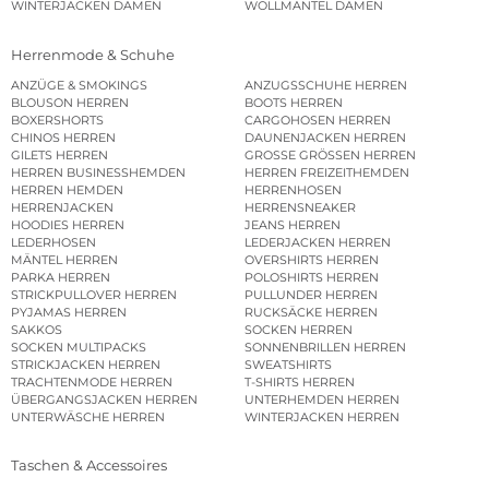
WINTERJACKEN DAMEN
WOLLMÄNTEL DAMEN
Herrenmode & Schuhe
ANZÜGE & SMOKINGS
ANZUGSSCHUHE HERREN
BLOUSON HERREN
BOOTS HERREN
BOXERSHORTS
CARGOHOSEN HERREN
CHINOS HERREN
DAUNENJACKEN HERREN
GILETS HERREN
GROSSE GRÖSSEN HERREN
HERREN BUSINESSHEMDEN
HERREN FREIZEITHEMDEN
HERREN HEMDEN
HERRENHOSEN
HERRENJACKEN
HERRENSNEAKER
HOODIES HERREN
JEANS HERREN
LEDERHOSEN
LEDERJACKEN HERREN
MÄNTEL HERREN
OVERSHIRTS HERREN
PARKA HERREN
POLOSHIRTS HERREN
STRICKPULLOVER HERREN
PULLUNDER HERREN
PYJAMAS HERREN
RUCKSÄCKE HERREN
SAKKOS
SOCKEN HERREN
SOCKEN MULTIPACKS
SONNENBRILLEN HERREN
STRICKJACKEN HERREN
SWEATSHIRTS
TRACHTENMODE HERREN
T-SHIRTS HERREN
ÜBERGANGSJACKEN HERREN
UNTERHEMDEN HERREN
UNTERWÄSCHE HERREN
WINTERJACKEN HERREN
Taschen & Accessoires