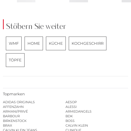
Stöbern Sie weiter
WMF
HOME
KÜCHE
KOCHGESCHIRR
TÖPFE
Topmarken
ADIDAS ORIGINALS
AESOP
AFFENZAHN
ALESSI
ARMANI/PRIVÉ
ARMEDANGELS
BARBOUR
BDK
BIRKENSTOCK
BOSS
BRAX
CALVIN KLEIN
CALVIN KLEIN JEANS
CLINIQUE