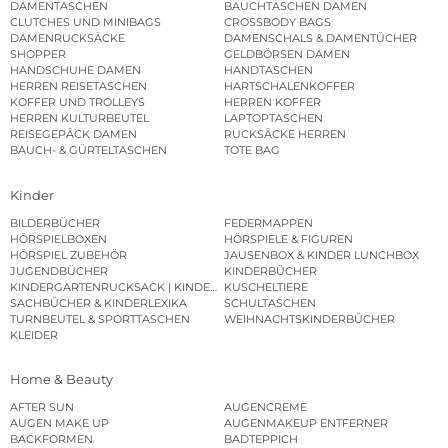
DAMENTASCHEN
BAUCHTASCHEN DAMEN
CLUTCHES UND MINIBAGS
CROSSBODY BAGS
DAMENRUCKSÄCKE
DAMENSCHALS & DAMENTÜCHER
SHOPPER
GELDBÖRSEN DAMEN
HANDSCHUHE DAMEN
HANDTASCHEN
HERREN REISETASCHEN
HARTSCHALENKOFFER
KOFFER UND TROLLEYS
HERREN KOFFER
HERREN KULTURBEUTEL
LAPTOPTASCHEN
REISEGEPÄCK DAMEN
RUCKSÄCKE HERREN
BAUCH- & GÜRTELTASCHEN
TOTE BAG
Kinder
BILDERBÜCHER
FEDERMAPPEN
HÖRSPIELBOXEN
HÖRSPIELE & FIGUREN
HÖRSPIEL ZUBEHÖR
JAUSENBOX & KINDER LUNCHBOX
JUGENDBÜCHER
KINDERBÜCHER
KINDERGARTENRUCKSACK | KINDERGARTENBEUTEL
KUSCHELTIERE
SACHBÜCHER & KINDERLEXIKA
SCHULTASCHEN
TURNBEUTEL & SPORTTASCHEN
WEIHNACHTSKINDERBÜCHER
KLEIDER
Home & Beauty
AFTER SUN
AUGENCREME
AUGEN MAKE UP
AUGENMAKEUP ENTFERNER
BACKFORMEN
BADTEPPICH