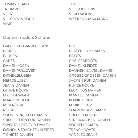
TOMMY JEANS
TONIES
TRIUMPH
VEE COLLECTIVE
VEJA
VERO MODA
VILLEROY & BOCH
WEEKEND MAX MARA
WMF
Damenmode & Schuhe
BALLOON / BARREL JEANS
BHS
BIKINIS
BLAZER FÜR DAMEN
BLUSEN
BOOTS
CAPES
CHELSEABOOTS
DAMENHOSEN
DAMENKLEIDER
DAMENPULLOVER
DAUNENMÄNTEL DAMEN
DIRNDLBLUSEN
GROSSE GRÖSSEN DAMEN
HEMDBLUSEN
JACKEN FÜR DAMEN
JEANS DAMEN
KURZE RÖCKE
LANGE RÖCKE
LEGGINGS DAMEN
LOUNGEWEAR
MÄNTEL DAMEN
MARLENEHOSE
MAXIKLEIDER
MIDI RÖCKE
MIDIKLEIDER
RÖCKE
SHAPEWEAR DAMEN
SONNENBRILLEN DAMEN
STIEFEL DAMEN
STIEFELETTEN FÜR DAMEN
STRICKJACKEN DAMEN
SWEATSHIRTS FÜR DAMEN
SOCKEN DAMEN
DIRNDL & TRACHTENKLEIDER
TRENCHCOATS
T-SHIRTS DAMEN
WIDELEG JEANS