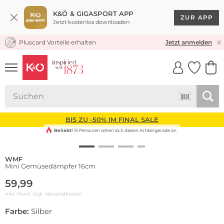
K&Ö & GIGASPORT APP
ZUR APP
Jetzt kostenlos downloaden
Pluscard Vorteile erhalten
KOSTENLOSER VERSAND* & RÜCKVERSAND
Jetzt anmelden
UNSERE APP
CLICK &
CLICK &
COLLECT
RESERVE
BIS ZU -50% IM FINAL SALE
Beliebt!
15 Personen sehen sich diesen Artikel gerade an
WMF
Mini Gemüsedämpfer 16cm
59,99
inkl. Mwst zzgl.
Versandkosten
Farbe:
Silber