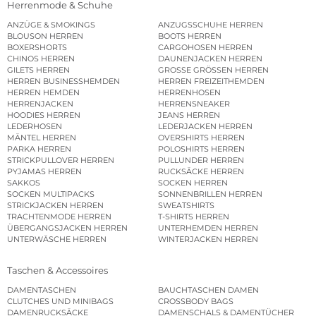
Herrenmode & Schuhe
ANZÜGE & SMOKINGS
ANZUGSSCHUHE HERREN
BLOUSON HERREN
BOOTS HERREN
BOXERSHORTS
CARGOHOSEN HERREN
CHINOS HERREN
DAUNENJACKEN HERREN
GILETS HERREN
GROSSE GRÖSSEN HERREN
HERREN BUSINESSHEMDEN
HERREN FREIZEITHEMDEN
HERREN HEMDEN
HERRENHOSEN
HERRENJACKEN
HERRENSNEAKER
HOODIES HERREN
JEANS HERREN
LEDERHOSEN
LEDERJACKEN HERREN
MÄNTEL HERREN
OVERSHIRTS HERREN
PARKA HERREN
POLOSHIRTS HERREN
STRICKPULLOVER HERREN
PULLUNDER HERREN
PYJAMAS HERREN
RUCKSÄCKE HERREN
SAKKOS
SOCKEN HERREN
SOCKEN MULTIPACKS
SONNENBRILLEN HERREN
STRICKJACKEN HERREN
SWEATSHIRTS
TRACHTENMODE HERREN
T-SHIRTS HERREN
ÜBERGANGSJACKEN HERREN
UNTERHEMDEN HERREN
UNTERWÄSCHE HERREN
WINTERJACKEN HERREN
Taschen & Accessoires
DAMENTASCHEN
BAUCHTASCHEN DAMEN
CLUTCHES UND MINIBAGS
CROSSBODY BAGS
DAMENRUCKSÄCKE
DAMENSCHALS & DAMENTÜCHER