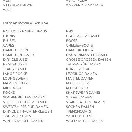
VEJA
VERO MODA
VILLEROY & BOCH
WEEKEND MAX MARA
WMF
Damenmode & Schuhe
BALLOON / BARREL JEANS
BHS
BIKINIS
BLAZER FÜR DAMEN
BLUSEN
BOOTS
CAPES
CHELSEABOOTS
DAMENHOSEN
DAMENKLEIDER
DAMENPULLOVER
DAUNENMÄNTEL DAMEN
DIRNDLBLUSEN
GROSSE GRÖSSEN DAMEN
HEMDBLUSEN
JACKEN FÜR DAMEN
JEANS DAMEN
KURZE RÖCKE
LANGE RÖCKE
LEGGINGS DAMEN
LOUNGEWEAR
MÄNTEL DAMEN
MARLENEHOSE
MAXIKLEIDER
MIDI RÖCKE
MIDIKLEIDER
RÖCKE
SHAPEWEAR DAMEN
SONNENBRILLEN DAMEN
STIEFEL DAMEN
STIEFELETTEN FÜR DAMEN
STRICKJACKEN DAMEN
SWEATSHIRTS FÜR DAMEN
SOCKEN DAMEN
DIRNDL & TRACHTENKLEIDER
TRENCHCOATS
T-SHIRTS DAMEN
WIDELEG JEANS
WINTERJACKEN DAMEN
WOLLMÄNTEL DAMEN