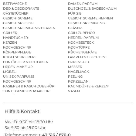
BETTWÄSCHE
DAMEN PARFUM
DEO & DEODORANTS
DUSCHGEL & BADESCHAUM
GÄSTETÜCHER
FÜR SIE
GESICHTSCREME
GESICHTSCREME HERREN
GESICHTSPFLEGE
GESICHTSREINIGUNG
GESICHTSREINIGUNG HERREN
GLÄSER
GRILLER
GRILLZUBEHÖR
HANDTÜCHER
HERREN PARFUM
KERZEN
KOCHBESTECK
KOCHGESCHIRR
KOCHTÖPFE
KÖRPERPFLEGE
KÜCHENGERÄTE
KUGELSCHREIBER
LAMPEN & LEUCHTEN
LEINTÜCHER & BETTLAKEN
LIPPENSTIFT
LIPPEN MAKE UP
MESSER
MÖBEL
NAGELLACK
UNISEX PARFUMS
PEELING
KOCHGESCHIRR
PORZELLAN
RASIERER & RASUR ZUBEHÖR
RAUMDÜFTE & KERZEN
TEINT | GESICHTS MAKE UP
VASEN
Hilfe & Kontakt
Mo.–Fr. 9:30 bis 18:30 Uhr
Sa. 9:30 bis 18:00 Uhr
Telefonnummer:
+ 43 316 / 870-0