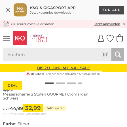
K&Ö & GIGASPORT APP
ZUR APP
Jetzt kostenlos downloaden
Pluscard Vorteile erhalten
KOSTENLOSER VERSAND* & RÜCKVERSAND
Jetzt anmelden
UNSERE APP
CLICK &
CLICK &
COLLECT
RESERVE
BIS ZU -50% IM FINAL SALE
Beliebt!
8 Personen sehen sich diesen Artikel gerade an
DEAL
WMF
Messerschärfer 2 Stufen GOURMET Cromargan
Schwarz
32,99
44,99
Jetzt
sparen
UVP
inkl. Mwst zzgl.
Versandkosten
Farbe:
Silber