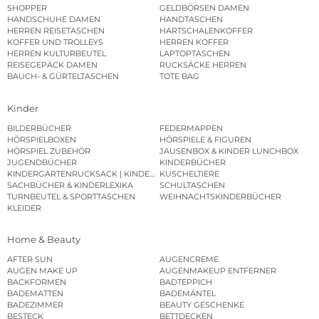
SHOPPER
GELDBÖRSEN DAMEN
HANDSCHUHE DAMEN
HANDTASCHEN
HERREN REISETASCHEN
HARTSCHALENKOFFER
KOFFER UND TROLLEYS
HERREN KOFFER
HERREN KULTURBEUTEL
LAPTOPTASCHEN
REISEGEPÄCK DAMEN
RUCKSÄCKE HERREN
BAUCH- & GÜRTELTASCHEN
TOTE BAG
Kinder
BILDERBÜCHER
FEDERMAPPEN
HÖRSPIELBOXEN
HÖRSPIELE & FIGUREN
HÖRSPIEL ZUBEHÖR
JAUSENBOX & KINDER LUNCHBOX
JUGENDBÜCHER
KINDERBÜCHER
KINDERGARTENRUCKSACK | KINDERGARTENBEUTEL
KUSCHELTIERE
SACHBÜCHER & KINDERLEXIKA
SCHULTASCHEN
TURNBEUTEL & SPORTTASCHEN
WEIHNACHTSKINDERBÜCHER
KLEIDER
Home & Beauty
AFTER SUN
AUGENCREME
AUGEN MAKE UP
AUGENMAKEUP ENTFERNER
BACKFORMEN
BADTEPPICH
BADEMATTEN
BADEMÄNTEL
BADEZIMMER
BEAUTY GESCHENKE
BESTECK
BETTDECKEN