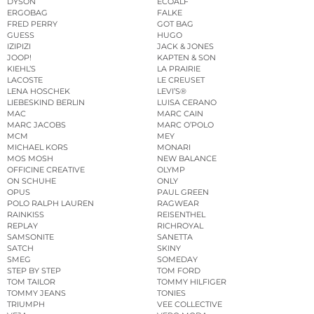
DYSON
ECOALF
ERGOBAG
FALKE
FRED PERRY
GOT BAG
GUESS
HUGO
IZIPIZI
JACK & JONES
JOOP!
KAPTEN & SON
KIEHL’S
LA PRAIRIE
LACOSTE
LE CREUSET
LENA HOSCHEK
LEVI’S®
LIEBESKIND BERLIN
LUISA CERANO
MAC
MARC CAIN
MARC JACOBS
MARC O’POLO
MCM
MEY
MICHAEL KORS
MONARI
MOS MOSH
NEW BALANCE
OFFICINE CREATIVE
OLYMP
ON SCHUHE
ONLY
OPUS
PAUL GREEN
POLO RALPH LAUREN
RAGWEAR
RAINKISS
REISENTHEL
REPLAY
RICHROYAL
SAMSONITE
SANETTA
SATCH
SKINY
SMEG
SOMEDAY
STEP BY STEP
TOM FORD
TOM TAILOR
TOMMY HILFIGER
TOMMY JEANS
TONIES
TRIUMPH
VEE COLLECTIVE