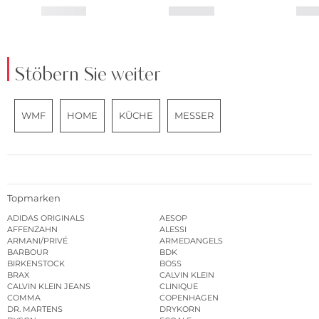
Stöbern Sie weiter
WMF
HOME
KÜCHE
MESSER
Topmarken
ADIDAS ORIGINALS
AESOP
AFFENZAHN
ALESSI
ARMANI/PRIVÉ
ARMEDANGELS
BARBOUR
BDK
BIRKENSTOCK
BOSS
BRAX
CALVIN KLEIN
CALVIN KLEIN JEANS
CLINIQUE
COMMA
COPENHAGEN
DR. MARTENS
DRYKORN