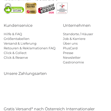
Kundenservice
Unternehmen
Hilfe & FAQ
Standorte / Häuser
Größentabellen
Job & Karriere
Versand & Lieferung
Über uns
Retouren & Reklamationen FAQ
PlusCard
Click & Collect
Presse
Click & Reserve
Newsletter
Gastronomie
Unsere Zahlungsarten
Klarna
Paypal
Mastercard
Visa
Diners
Eps
Shop
Applepay
Amazon
Gratis Versand* nach Österreich Internationaler