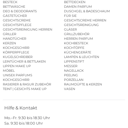
BESTECK
BETTDECKEN
BETTWÄSCHE
DAMEN PARFUM
DEO & DEODORANTS
DUSCHGEL & BADESCHAUM
GÄSTETÜCHER
FÜR SIE
GESICHTSCREME
GESICHTSCREME HERREN
GESICHTSPFLEGE
GESICHTSREINIGUNG
GESICHTSREINIGUNG HERREN
GLÄSER
GRILLER
GRILLZUBEHÖR
HANDTÜCHER
HERREN PARFUM
KERZEN
KOCHBESTECK
KOCHGESCHIRR
KOCHTÖPFE
KÖRPERPFLEGE
KÜCHENGERÄTE
KUGELSCHREIBER
LAMPEN & LEUCHTEN
LEINTÜCHER & BETTLAKEN
LIPPENSTIFT
LIPPEN MAKE UP
MESSER
MÖBEL
NAGELLACK
UNISEX PARFUMS
PEELING
KOCHGESCHIRR
PORZELLAN
RASIERER & RASUR ZUBEHÖR
RAUMDÜFTE & KERZEN
TEINT | GESICHTS MAKE UP
VASEN
Hilfe & Kontakt
Mo.–Fr. 9:30 bis 18:30 Uhr
Sa. 9:30 bis 18:00 Uhr