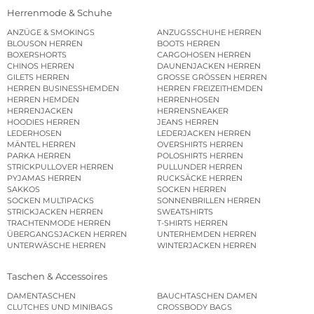
Herrenmode & Schuhe
ANZÜGE & SMOKINGS
ANZUGSSCHUHE HERREN
BLOUSON HERREN
BOOTS HERREN
BOXERSHORTS
CARGOHOSEN HERREN
CHINOS HERREN
DAUNENJACKEN HERREN
GILETS HERREN
GROSSE GRÖSSEN HERREN
HERREN BUSINESSHEMDEN
HERREN FREIZEITHEMDEN
HERREN HEMDEN
HERRENHOSEN
HERRENJACKEN
HERRENSNEAKER
HOODIES HERREN
JEANS HERREN
LEDERHOSEN
LEDERJACKEN HERREN
MÄNTEL HERREN
OVERSHIRTS HERREN
PARKA HERREN
POLOSHIRTS HERREN
STRICKPULLOVER HERREN
PULLUNDER HERREN
PYJAMAS HERREN
RUCKSÄCKE HERREN
SAKKOS
SOCKEN HERREN
SOCKEN MULTIPACKS
SONNENBRILLEN HERREN
STRICKJACKEN HERREN
SWEATSHIRTS
TRACHTENMODE HERREN
T-SHIRTS HERREN
ÜBERGANGSJACKEN HERREN
UNTERHEMDEN HERREN
UNTERWÄSCHE HERREN
WINTERJACKEN HERREN
Taschen & Accessoires
DAMENTASCHEN
BAUCHTASCHEN DAMEN
CLUTCHES UND MINIBAGS
CROSSBODY BAGS