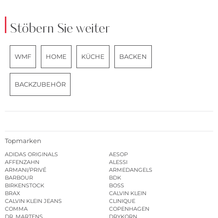
Stöbern Sie weiter
WMF
HOME
KÜCHE
BACKEN
BACKZUBEHÖR
Topmarken
ADIDAS ORIGINALS
AESOP
AFFENZAHN
ALESSI
ARMANI/PRIVÉ
ARMEDANGELS
BARBOUR
BDK
BIRKENSTOCK
BOSS
BRAX
CALVIN KLEIN
CALVIN KLEIN JEANS
CLINIQUE
COMMA
COPENHAGEN
DR. MARTENS
DRYKORN