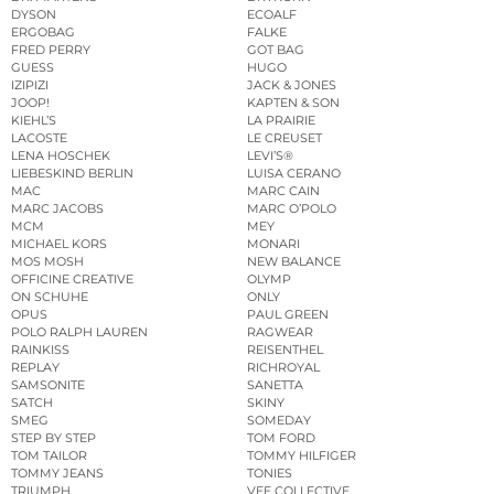
DYSON
ECOALF
ERGOBAG
FALKE
FRED PERRY
GOT BAG
GUESS
HUGO
IZIPIZI
JACK & JONES
JOOP!
KAPTEN & SON
KIEHL’S
LA PRAIRIE
LACOSTE
LE CREUSET
LENA HOSCHEK
LEVI’S®
LIEBESKIND BERLIN
LUISA CERANO
MAC
MARC CAIN
MARC JACOBS
MARC O’POLO
MCM
MEY
MICHAEL KORS
MONARI
MOS MOSH
NEW BALANCE
OFFICINE CREATIVE
OLYMP
ON SCHUHE
ONLY
OPUS
PAUL GREEN
POLO RALPH LAUREN
RAGWEAR
RAINKISS
REISENTHEL
REPLAY
RICHROYAL
SAMSONITE
SANETTA
SATCH
SKINY
SMEG
SOMEDAY
STEP BY STEP
TOM FORD
TOM TAILOR
TOMMY HILFIGER
TOMMY JEANS
TONIES
TRIUMPH
VEE COLLECTIVE