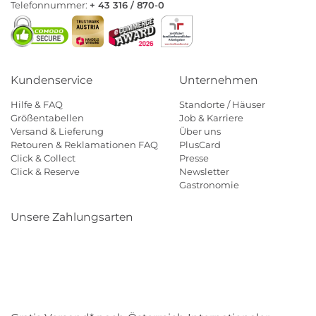
Telefonnummer:
+ 43 316 / 870-0
Kundenservice
Unternehmen
Hilfe & FAQ
Standorte / Häuser
Größentabellen
Job & Karriere
Versand & Lieferung
Über uns
Retouren & Reklamationen FAQ
PlusCard
Click & Collect
Presse
Click & Reserve
Newsletter
Gastronomie
Unsere Zahlungsarten
Klarna
Paypal
Mastercard
Visa
Diners
Eps
Shop
Applepay
Amazon