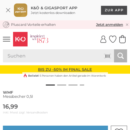
K&Ö & GIGASPORT APP
ZUR APP
Jetzt kostenlos downloaden
Pluscard Vorteile erhalten
KOSTENLOSER VERSAND* & RÜCKVERSAND
Jetzt anmelden
UNSERE APP
CLICK &
CLICK &
COLLECT
RESERVE
BIS ZU -50% IM FINAL SALE
Beliebt!
5 Personen haben den Artikel gerade im Warenkorb
WMF
Messbecher 0,5l
16,99
inkl. Mwst zzgl.
Versandkosten