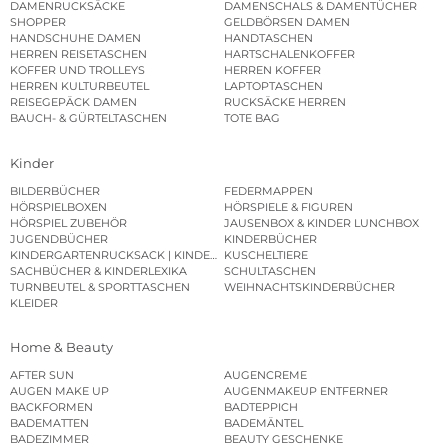
DAMENRUCKSÄCKE
DAMENSCHALS & DAMENTÜCHER
SHOPPER
GELDBÖRSEN DAMEN
HANDSCHUHE DAMEN
HANDTASCHEN
HERREN REISETASCHEN
HARTSCHALENKOFFER
KOFFER UND TROLLEYS
HERREN KOFFER
HERREN KULTURBEUTEL
LAPTOPTASCHEN
REISEGEPÄCK DAMEN
RUCKSÄCKE HERREN
BAUCH- & GÜRTELTASCHEN
TOTE BAG
Kinder
BILDERBÜCHER
FEDERMAPPEN
HÖRSPIELBOXEN
HÖRSPIELE & FIGUREN
HÖRSPIEL ZUBEHÖR
JAUSENBOX & KINDER LUNCHBOX
JUGENDBÜCHER
KINDERBÜCHER
KINDERGARTENRUCKSACK | KINDERGARTENBEUTEL
KUSCHELTIERE
SACHBÜCHER & KINDERLEXIKA
SCHULTASCHEN
TURNBEUTEL & SPORTTASCHEN
WEIHNACHTSKINDERBÜCHER
KLEIDER
Home & Beauty
AFTER SUN
AUGENCREME
AUGEN MAKE UP
AUGENMAKEUP ENTFERNER
BACKFORMEN
BADTEPPICH
BADEMATTEN
BADEMÄNTEL
BADEZIMMER
BEAUTY GESCHENKE