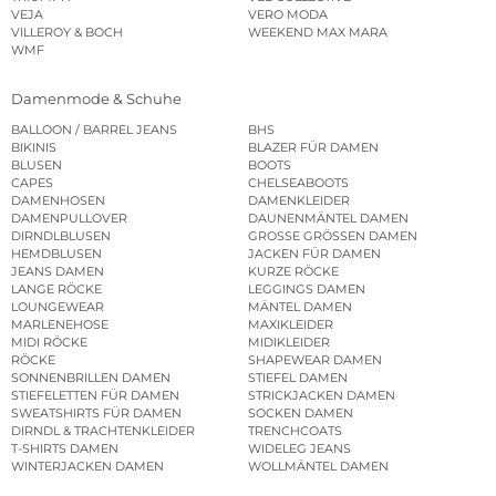
VEJA
VERO MODA
VILLEROY & BOCH
WEEKEND MAX MARA
WMF
Damenmode & Schuhe
BALLOON / BARREL JEANS
BHS
BIKINIS
BLAZER FÜR DAMEN
BLUSEN
BOOTS
CAPES
CHELSEABOOTS
DAMENHOSEN
DAMENKLEIDER
DAMENPULLOVER
DAUNENMÄNTEL DAMEN
DIRNDLBLUSEN
GROSSE GRÖSSEN DAMEN
HEMDBLUSEN
JACKEN FÜR DAMEN
JEANS DAMEN
KURZE RÖCKE
LANGE RÖCKE
LEGGINGS DAMEN
LOUNGEWEAR
MÄNTEL DAMEN
MARLENEHOSE
MAXIKLEIDER
MIDI RÖCKE
MIDIKLEIDER
RÖCKE
SHAPEWEAR DAMEN
SONNENBRILLEN DAMEN
STIEFEL DAMEN
STIEFELETTEN FÜR DAMEN
STRICKJACKEN DAMEN
SWEATSHIRTS FÜR DAMEN
SOCKEN DAMEN
DIRNDL & TRACHTENKLEIDER
TRENCHCOATS
T-SHIRTS DAMEN
WIDELEG JEANS
WINTERJACKEN DAMEN
WOLLMÄNTEL DAMEN