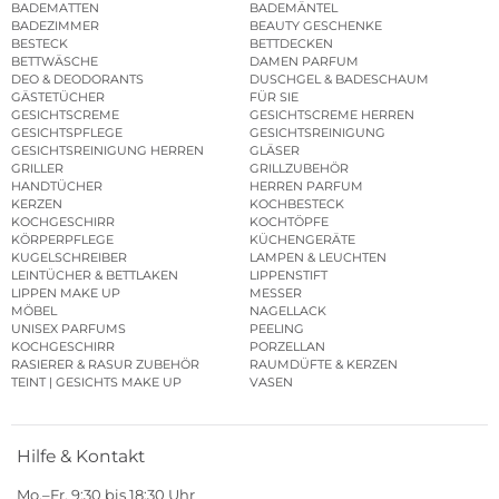
BADEMATTEN
BADEMÄNTEL
BADEZIMMER
BEAUTY GESCHENKE
BESTECK
BETTDECKEN
BETTWÄSCHE
DAMEN PARFUM
DEO & DEODORANTS
DUSCHGEL & BADESCHAUM
GÄSTETÜCHER
FÜR SIE
GESICHTSCREME
GESICHTSCREME HERREN
GESICHTSPFLEGE
GESICHTSREINIGUNG
GESICHTSREINIGUNG HERREN
GLÄSER
GRILLER
GRILLZUBEHÖR
HANDTÜCHER
HERREN PARFUM
KERZEN
KOCHBESTECK
KOCHGESCHIRR
KOCHTÖPFE
KÖRPERPFLEGE
KÜCHENGERÄTE
KUGELSCHREIBER
LAMPEN & LEUCHTEN
LEINTÜCHER & BETTLAKEN
LIPPENSTIFT
LIPPEN MAKE UP
MESSER
MÖBEL
NAGELLACK
UNISEX PARFUMS
PEELING
KOCHGESCHIRR
PORZELLAN
RASIERER & RASUR ZUBEHÖR
RAUMDÜFTE & KERZEN
TEINT | GESICHTS MAKE UP
VASEN
Hilfe & Kontakt
Mo.–Fr. 9:30 bis 18:30 Uhr