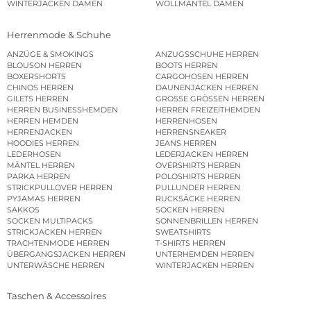
WINTERJACKEN DAMEN
WOLLMÄNTEL DAMEN
Herrenmode & Schuhe
ANZÜGE & SMOKINGS
ANZUGSSCHUHE HERREN
BLOUSON HERREN
BOOTS HERREN
BOXERSHORTS
CARGOHOSEN HERREN
CHINOS HERREN
DAUNENJACKEN HERREN
GILETS HERREN
GROSSE GRÖSSEN HERREN
HERREN BUSINESSHEMDEN
HERREN FREIZEITHEMDEN
HERREN HEMDEN
HERRENHOSEN
HERRENJACKEN
HERRENSNEAKER
HOODIES HERREN
JEANS HERREN
LEDERHOSEN
LEDERJACKEN HERREN
MÄNTEL HERREN
OVERSHIRTS HERREN
PARKA HERREN
POLOSHIRTS HERREN
STRICKPULLOVER HERREN
PULLUNDER HERREN
PYJAMAS HERREN
RUCKSÄCKE HERREN
SAKKOS
SOCKEN HERREN
SOCKEN MULTIPACKS
SONNENBRILLEN HERREN
STRICKJACKEN HERREN
SWEATSHIRTS
TRACHTENMODE HERREN
T-SHIRTS HERREN
ÜBERGANGSJACKEN HERREN
UNTERHEMDEN HERREN
UNTERWÄSCHE HERREN
WINTERJACKEN HERREN
Taschen & Accessoires