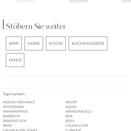
Stöbern Sie weiter
WMF
HOME
KÜCHE
KÜCHENGERÄTE
MIXER
Topmarken
ADIDAS ORIGINALS
AESOP
AFFENZAHN
ALESSI
ARMANI/PRIVÉ
ARMEDANGELS
BARBOUR
BDK
BIRKENSTOCK
BOSS
BRAX
CALVIN KLEIN
CALVIN KLEIN JEANS
CLINIQUE