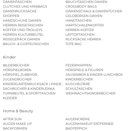
DAMENTASCHEN
BAUCHTASCHEN DAMEN
CLUTCHES UND MINIBAGS
CROSSBODY BAGS
DAMENRUCKSÄCKE
DAMENSCHALS & DAMENTÜCHER
SHOPPER
GELDBÖRSEN DAMEN
HANDSCHUHE DAMEN
HANDTASCHEN
HERREN REISETASCHEN
HARTSCHALENKOFFER
KOFFER UND TROLLEYS
HERREN KOFFER
HERREN KULTURBEUTEL
LAPTOPTASCHEN
REISEGEPÄCK DAMEN
RUCKSÄCKE HERREN
BAUCH- & GÜRTELTASCHEN
TOTE BAG
Kinder
BILDERBÜCHER
FEDERMAPPEN
HÖRSPIELBOXEN
HÖRSPIELE & FIGUREN
HÖRSPIEL ZUBEHÖR
JAUSENBOX & KINDER LUNCHBOX
JUGENDBÜCHER
KINDERBÜCHER
KINDERGARTENRUCKSACK | KINDERGARTENBEUTEL
KUSCHELTIERE
SACHBÜCHER & KINDERLEXIKA
SCHULTASCHEN
TURNBEUTEL & SPORTTASCHEN
WEIHNACHTSKINDERBÜCHER
KLEIDER
Home & Beauty
AFTER SUN
AUGENCREME
AUGEN MAKE UP
AUGENMAKEUP ENTFERNER
BACKFORMEN
BADTEPPICH