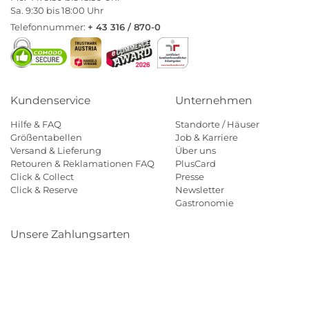
Sa. 9:30 bis 18:00 Uhr
Telefonnummer:
+ 43 316 / 870-0
Kundenservice
Unternehmen
Hilfe & FAQ
Standorte / Häuser
Größentabellen
Job & Karriere
Versand & Lieferung
Über uns
Retouren & Reklamationen FAQ
PlusCard
Click & Collect
Presse
Click & Reserve
Newsletter
Gastronomie
Unsere Zahlungsarten
Klarna
Paypal
Mastercard
Visa
Diners
Eps
Shop
Applepay
Amazon