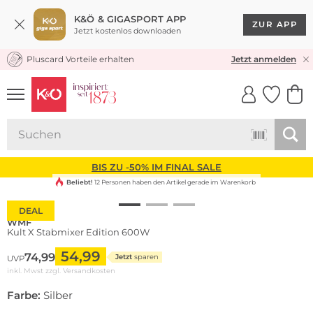
K&Ö & GIGASPORT APP
ZUR APP
Jetzt kostenlos downloaden
Pluscard Vorteile erhalten
KOSTENLOSER VERSAND* & RÜCKVERSAND
Jetzt anmelden
UNSERE APP
CLICK &
CLICK &
COLLECT
RESERVE
BIS ZU -50% IM FINAL SALE
Beliebt!
12 Personen haben den Artikel gerade im Warenkorb
DEAL
WMF
Kult X Stabmixer Edition 600W
54,99
74,99
Jetzt
sparen
UVP
inkl. Mwst zzgl.
Versandkosten
Farbe:
Silber