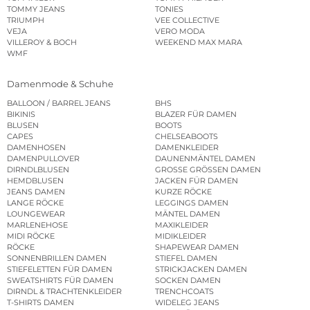
TOMMY JEANS
TONIES
TRIUMPH
VEE COLLECTIVE
VEJA
VERO MODA
VILLEROY & BOCH
WEEKEND MAX MARA
WMF
Damenmode & Schuhe
BALLOON / BARREL JEANS
BHS
BIKINIS
BLAZER FÜR DAMEN
BLUSEN
BOOTS
CAPES
CHELSEABOOTS
DAMENHOSEN
DAMENKLEIDER
DAMENPULLOVER
DAUNENMÄNTEL DAMEN
DIRNDLBLUSEN
GROSSE GRÖSSEN DAMEN
HEMDBLUSEN
JACKEN FÜR DAMEN
JEANS DAMEN
KURZE RÖCKE
LANGE RÖCKE
LEGGINGS DAMEN
LOUNGEWEAR
MÄNTEL DAMEN
MARLENEHOSE
MAXIKLEIDER
MIDI RÖCKE
MIDIKLEIDER
RÖCKE
SHAPEWEAR DAMEN
SONNENBRILLEN DAMEN
STIEFEL DAMEN
STIEFELETTEN FÜR DAMEN
STRICKJACKEN DAMEN
SWEATSHIRTS FÜR DAMEN
SOCKEN DAMEN
DIRNDL & TRACHTENKLEIDER
TRENCHCOATS
T-SHIRTS DAMEN
WIDELEG JEANS