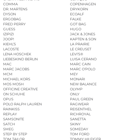
COMMA
COPENHAGEN
DR. MARTENS
DRYKORN
DYSON
ECOALF
ERGOBAG
FALKE
FRED PERRY
GOT BAG
GUESS
HUGO
IZIPIZI
JACK & JONES
JOOP!
KAPTEN & SON
KIEHL’S
LA PRAIRIE
LACOSTE
LE CREUSET
LENA HOSCHEK
LEVI’S®
LIEBESKIND BERLIN
LUISA CERANO
MAC
MARC CAIN
MARC JACOBS
MARC O’POLO
MCM
MEY
MICHAEL KORS
MONARI
MOS MOSH
NEW BALANCE
OFFICINE CREATIVE
OLYMP
ON SCHUHE
ONLY
OPUS
PAUL GREEN
POLO RALPH LAUREN
RAGWEAR
RAINKISS
REISENTHEL
REPLAY
RICHROYAL
SAMSONITE
SANETTA
SATCH
SKINY
SMEG
SOMEDAY
STEP BY STEP
TOM FORD
TOM TAILOR
TOMMY HILFIGER