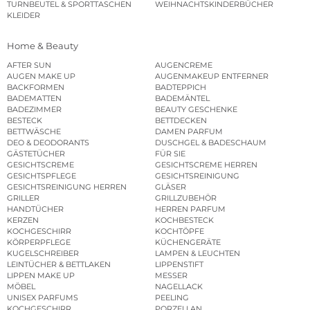
TURNBEUTEL & SPORTTASCHEN
WEIHNACHTSKINDERBÜCHER
KLEIDER
Home & Beauty
AFTER SUN
AUGENCREME
AUGEN MAKE UP
AUGENMAKEUP ENTFERNER
BACKFORMEN
BADTEPPICH
BADEMATTEN
BADEMÄNTEL
BADEZIMMER
BEAUTY GESCHENKE
BESTECK
BETTDECKEN
BETTWÄSCHE
DAMEN PARFUM
DEO & DEODORANTS
DUSCHGEL & BADESCHAUM
GÄSTETÜCHER
FÜR SIE
GESICHTSCREME
GESICHTSCREME HERREN
GESICHTSPFLEGE
GESICHTSREINIGUNG
GESICHTSREINIGUNG HERREN
GLÄSER
GRILLER
GRILLZUBEHÖR
HANDTÜCHER
HERREN PARFUM
KERZEN
KOCHBESTECK
KOCHGESCHIRR
KOCHTÖPFE
KÖRPERPFLEGE
KÜCHENGERÄTE
KUGELSCHREIBER
LAMPEN & LEUCHTEN
LEINTÜCHER & BETTLAKEN
LIPPENSTIFT
LIPPEN MAKE UP
MESSER
MÖBEL
NAGELLACK
UNISEX PARFUMS
PEELING
KOCHGESCHIRR
PORZELLAN