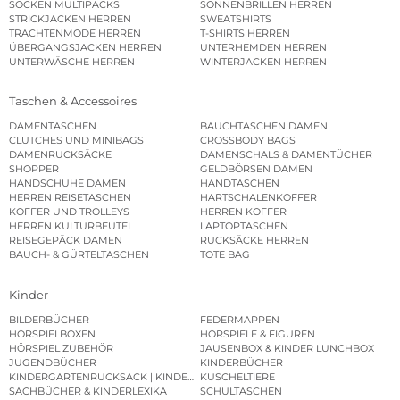
SOCKEN MULTIPACKS
SONNENBRILLEN HERREN
STRICKJACKEN HERREN
SWEATSHIRTS
TRACHTENMODE HERREN
T-SHIRTS HERREN
ÜBERGANGSJACKEN HERREN
UNTERHEMDEN HERREN
UNTERWÄSCHE HERREN
WINTERJACKEN HERREN
Taschen & Accessoires
DAMENTASCHEN
BAUCHTASCHEN DAMEN
CLUTCHES UND MINIBAGS
CROSSBODY BAGS
DAMENRUCKSÄCKE
DAMENSCHALS & DAMENTÜCHER
SHOPPER
GELDBÖRSEN DAMEN
HANDSCHUHE DAMEN
HANDTASCHEN
HERREN REISETASCHEN
HARTSCHALENKOFFER
KOFFER UND TROLLEYS
HERREN KOFFER
HERREN KULTURBEUTEL
LAPTOPTASCHEN
REISEGEPÄCK DAMEN
RUCKSÄCKE HERREN
BAUCH- & GÜRTELTASCHEN
TOTE BAG
Kinder
BILDERBÜCHER
FEDERMAPPEN
HÖRSPIELBOXEN
HÖRSPIELE & FIGUREN
HÖRSPIEL ZUBEHÖR
JAUSENBOX & KINDER LUNCHBOX
JUGENDBÜCHER
KINDERBÜCHER
KINDERGARTENRUCKSACK | KINDERGARTENBEUTEL
KUSCHELTIERE
SACHBÜCHER & KINDERLEXIKA
SCHULTASCHEN