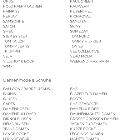
OPUS
PAUL GREEN
POLO RALPH LAUREN
RAGWEAR
RAINKISS
REISENTHEL
REPLAY
RICHROYAL
SAMSONITE
SANETTA
SATCH
SKINY
SMEG
SOMEDAY
STEP BY STEP
TOM FORD
TOM TAILOR
TOMMY HILFIGER
TOMMY JEANS
TONIES
TRIUMPH
VEE COLLECTIVE
VEJA
VERO MODA
VILLEROY & BOCH
WEEKEND MAX MARA
WMF
Damenmode & Schuhe
BALLOON / BARREL JEANS
BHS
BIKINIS
BLAZER FÜR DAMEN
BLUSEN
BOOTS
CAPES
CHELSEABOOTS
DAMENHOSEN
DAMENKLEIDER
DAMENPULLOVER
DAUNENMÄNTEL DAMEN
DIRNDLBLUSEN
GROSSE GRÖSSEN DAMEN
HEMDBLUSEN
JACKEN FÜR DAMEN
JEANS DAMEN
KURZE RÖCKE
LANGE RÖCKE
LEGGINGS DAMEN
LOUNGEWEAR
MÄNTEL DAMEN