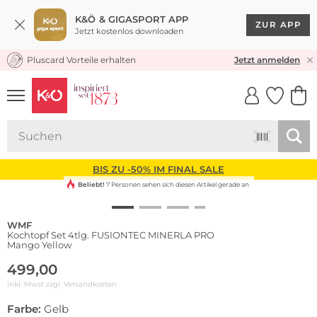
K&Ö & GIGASPORT APP
ZUR APP
Jetzt kostenlos downloaden
Pluscard Vorteile erhalten
KOSTENLOSER VERSAND* & RÜCKVERSAND
Jetzt anmelden
UNSERE APP
CLICK &
CLICK &
COLLECT
RESERVE
BIS ZU -50% IM FINAL SALE
Beliebt!
7 Personen sehen sich diesen Artikel gerade an
WMF
Kochtopf Set 4tlg. FUSIONTEC MINERLA PRO
Mango Yellow
499,00
inkl. Mwst zzgl.
Versandkosten
Farbe:
Gelb