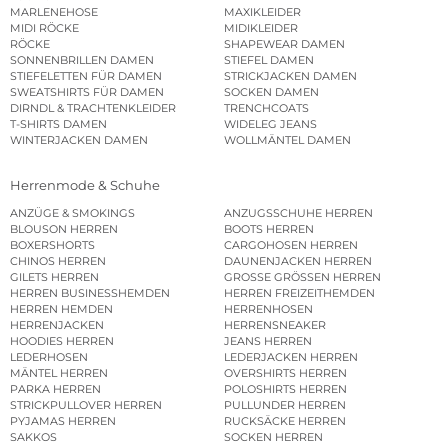
MARLENEHOSE
MAXIKLEIDER
MIDI RÖCKE
MIDIKLEIDER
RÖCKE
SHAPEWEAR DAMEN
SONNENBRILLEN DAMEN
STIEFEL DAMEN
STIEFELETTEN FÜR DAMEN
STRICKJACKEN DAMEN
SWEATSHIRTS FÜR DAMEN
SOCKEN DAMEN
DIRNDL & TRACHTENKLEIDER
TRENCHCOATS
T-SHIRTS DAMEN
WIDELEG JEANS
WINTERJACKEN DAMEN
WOLLMÄNTEL DAMEN
Herrenmode & Schuhe
ANZÜGE & SMOKINGS
ANZUGSSCHUHE HERREN
BLOUSON HERREN
BOOTS HERREN
BOXERSHORTS
CARGOHOSEN HERREN
CHINOS HERREN
DAUNENJACKEN HERREN
GILETS HERREN
GROSSE GRÖSSEN HERREN
HERREN BUSINESSHEMDEN
HERREN FREIZEITHEMDEN
HERREN HEMDEN
HERRENHOSEN
HERRENJACKEN
HERRENSNEAKER
HOODIES HERREN
JEANS HERREN
LEDERHOSEN
LEDERJACKEN HERREN
MÄNTEL HERREN
OVERSHIRTS HERREN
PARKA HERREN
POLOSHIRTS HERREN
STRICKPULLOVER HERREN
PULLUNDER HERREN
PYJAMAS HERREN
RUCKSÄCKE HERREN
SAKKOS
SOCKEN HERREN