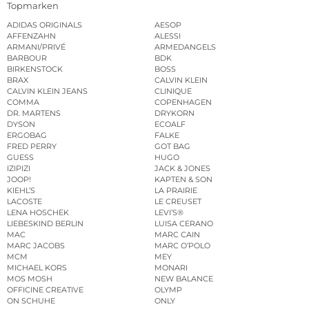
Topmarken
ADIDAS ORIGINALS
AESOP
AFFENZAHN
ALESSI
ARMANI/PRIVÉ
ARMEDANGELS
BARBOUR
BDK
BIRKENSTOCK
BOSS
BRAX
CALVIN KLEIN
CALVIN KLEIN JEANS
CLINIQUE
COMMA
COPENHAGEN
DR. MARTENS
DRYKORN
DYSON
ECOALF
ERGOBAG
FALKE
FRED PERRY
GOT BAG
GUESS
HUGO
IZIPIZI
JACK & JONES
JOOP!
KAPTEN & SON
KIEHL’S
LA PRAIRIE
LACOSTE
LE CREUSET
LENA HOSCHEK
LEVI’S®
LIEBESKIND BERLIN
LUISA CERANO
MAC
MARC CAIN
MARC JACOBS
MARC O’POLO
MCM
MEY
MICHAEL KORS
MONARI
MOS MOSH
NEW BALANCE
OFFICINE CREATIVE
OLYMP
ON SCHUHE
ONLY