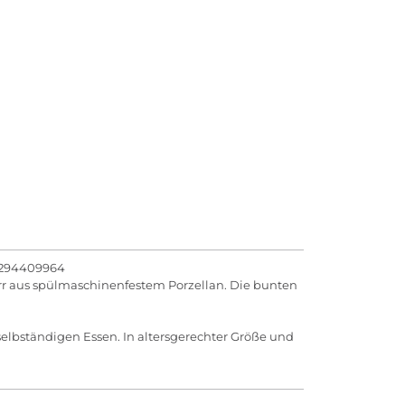
: 1294409964
hirr aus spülmaschinenfestem Porzellan. Die bunten
selbständigen Essen. In altersgerechter Größe und