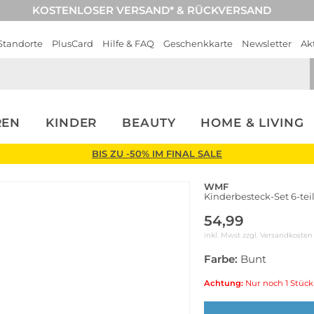
KOSTENLOSER VERSAND* & RÜCKVERSAND
Standorte
PlusCard
Hilfe & FAQ
Geschenkkarte
Newsletter
Ak
REN
KINDER
BEAUTY
HOME & LIVING
BIS ZU -50% IM FINAL SALE
WMF
Kinderbesteck-Set 6-tei
54,99
inkl. Mwst zzgl.
Versandkosten
Farbe:
Bunt
Achtung:
Nur noch 1 Stück