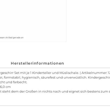
esen Artikel gerade an
Herstellerinformationen
ergeschirr Set mit je 1 Kinderteller und Müslischale. | Artikelnummer
rei, formstabil, hygienisch, säurefest und unverwüstlich. Kindergesc
cht und farbecht.
: 6,0 cm
et steht dem der Großen in nichts nach und eignet sich bestens zum 