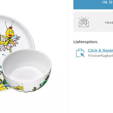
IN 
Meld
Lieferoption:
Click & Rese
Filialverfügba