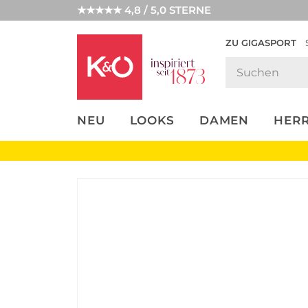
★★★★★ 4,8 / 5,0 STERNE
ZU GIGASPORT
FASHION-
UNSERE APP
CLICK &
CLICK &
TRENDS
COLLECT
RESERVE
NEU
LOOKS
DAMEN
HER