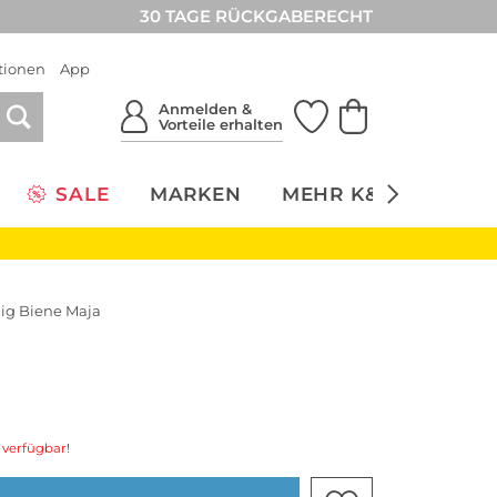
30 TAGE RÜCKGABERECHT
tionen
App
Anmelden &
Vorteile erhalten
SALE
MARKEN
MEHR K&Ö
NACH
lig Biene Maja
 verfügbar!