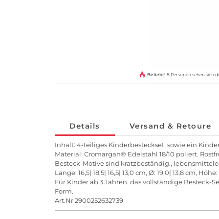
Beliebt!
8 Personen sehen sich di
Details
Versand & Retoure
Inhalt: 4-teiliges Kinderbesteckset, sowie ein Kind
Material: Cromargan® Edelstahl 18/10 poliert. Rostf
Besteck-Motive sind kratzbeständig., lebensmittele
Länge: 16,5| 18,5| 16,5| 13,0 cm, Ø: 19,0| 13,8 cm, Höhe
Für Kinder ab 3 Jahren: das vollständige Besteck-S
Form.
Art.Nr:2900252632739