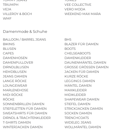
TOMMY JEANS
TONIES
TRIUMPH
VEE COLLECTIVE
VEJA
VERO MODA
VILLEROY & BOCH
WEEKEND MAX MARA
WMF
Damenmode & Schuhe
BALLOON / BARREL JEANS
BHS
BIKINIS
BLAZER FÜR DAMEN
BLUSEN
BOOTS
CAPES
CHELSEABOOTS
DAMENHOSEN
DAMENKLEIDER
DAMENPULLOVER
DAUNENMÄNTEL DAMEN
DIRNDLBLUSEN
GROSSE GRÖSSEN DAMEN
HEMDBLUSEN
JACKEN FÜR DAMEN
JEANS DAMEN
KURZE RÖCKE
LANGE RÖCKE
LEGGINGS DAMEN
LOUNGEWEAR
MÄNTEL DAMEN
MARLENEHOSE
MAXIKLEIDER
MIDI RÖCKE
MIDIKLEIDER
RÖCKE
SHAPEWEAR DAMEN
SONNENBRILLEN DAMEN
STIEFEL DAMEN
STIEFELETTEN FÜR DAMEN
STRICKJACKEN DAMEN
SWEATSHIRTS FÜR DAMEN
SOCKEN DAMEN
DIRNDL & TRACHTENKLEIDER
TRENCHCOATS
T-SHIRTS DAMEN
WIDELEG JEANS
WINTERJACKEN DAMEN
WOLLMÄNTEL DAMEN