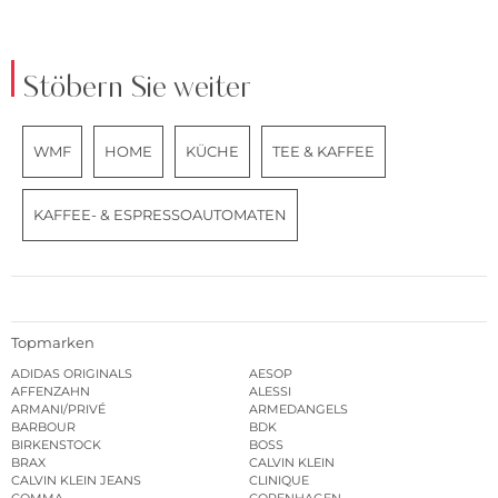
Stöbern Sie weiter
WMF
HOME
KÜCHE
TEE & KAFFEE
KAFFEE- & ESPRESSOAUTOMATEN
Topmarken
ADIDAS ORIGINALS
AESOP
AFFENZAHN
ALESSI
ARMANI/PRIVÉ
ARMEDANGELS
BARBOUR
BDK
BIRKENSTOCK
BOSS
BRAX
CALVIN KLEIN
CALVIN KLEIN JEANS
CLINIQUE