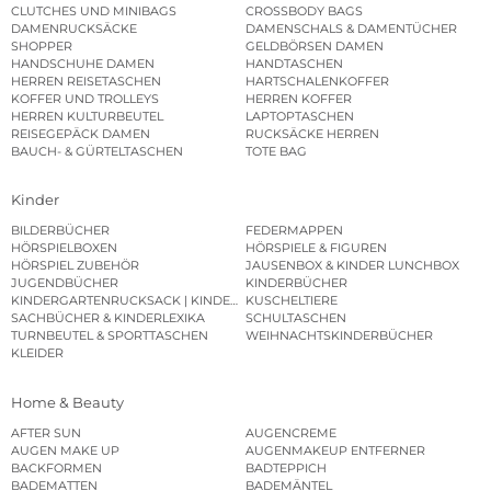
CLUTCHES UND MINIBAGS
CROSSBODY BAGS
DAMENRUCKSÄCKE
DAMENSCHALS & DAMENTÜCHER
SHOPPER
GELDBÖRSEN DAMEN
HANDSCHUHE DAMEN
HANDTASCHEN
HERREN REISETASCHEN
HARTSCHALENKOFFER
KOFFER UND TROLLEYS
HERREN KOFFER
HERREN KULTURBEUTEL
LAPTOPTASCHEN
REISEGEPÄCK DAMEN
RUCKSÄCKE HERREN
BAUCH- & GÜRTELTASCHEN
TOTE BAG
Kinder
BILDERBÜCHER
FEDERMAPPEN
HÖRSPIELBOXEN
HÖRSPIELE & FIGUREN
HÖRSPIEL ZUBEHÖR
JAUSENBOX & KINDER LUNCHBOX
JUGENDBÜCHER
KINDERBÜCHER
KINDERGARTENRUCKSACK | KINDERGARTENBEUTEL
KUSCHELTIERE
SACHBÜCHER & KINDERLEXIKA
SCHULTASCHEN
TURNBEUTEL & SPORTTASCHEN
WEIHNACHTSKINDERBÜCHER
KLEIDER
Home & Beauty
AFTER SUN
AUGENCREME
AUGEN MAKE UP
AUGENMAKEUP ENTFERNER
BACKFORMEN
BADTEPPICH
BADEMATTEN
BADEMÄNTEL