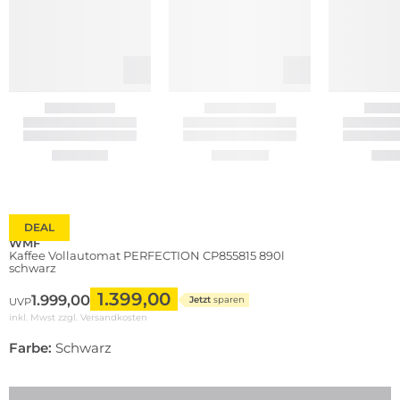
DEAL
WMF
Kaffee Vollautomat PERFECTION CP855815 890l
schwarz
1.399,00
1.999,00
Jetzt
sparen
UVP
inkl. Mwst zzgl.
Versandkosten
Farbe:
Schwarz