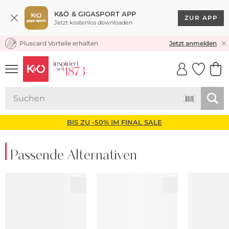
K&Ö & GIGASPORT APP
ZUR APP
Jetzt kostenlos downloaden
Pluscard Vorteile erhalten
KOSTENLOSER VERSAND* & RÜCKVERSAND
Jetzt anmelden
UNSERE APP
CLICK &
CLICK &
COLLECT
RESERVE
BIS ZU -50% IM FINAL SALE
Passende Alternativen