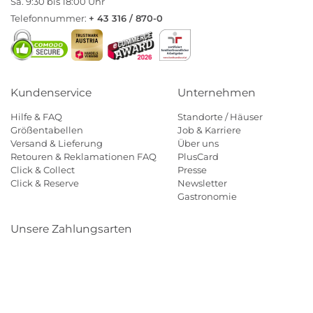
Sa. 9:30 bis 18:00 Uhr
Telefonnummer:
+ 43 316 / 870-0
Kundenservice
Unternehmen
Hilfe & FAQ
Standorte / Häuser
Größentabellen
Job & Karriere
Versand & Lieferung
Über uns
Retouren & Reklamationen FAQ
PlusCard
Click & Collect
Presse
Click & Reserve
Newsletter
Gastronomie
Unsere Zahlungsarten
Klarna
Paypal
Mastercard
Visa
Diners
Eps
Shop
Applepay
Amazon