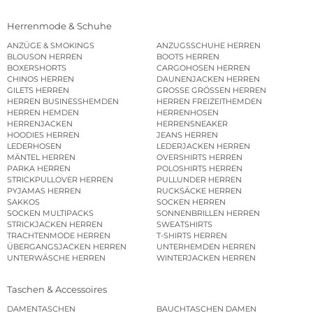
Herrenmode & Schuhe
ANZÜGE & SMOKINGS
ANZUGSSCHUHE HERREN
BLOUSON HERREN
BOOTS HERREN
BOXERSHORTS
CARGOHOSEN HERREN
CHINOS HERREN
DAUNENJACKEN HERREN
GILETS HERREN
GROSSE GRÖSSEN HERREN
HERREN BUSINESSHEMDEN
HERREN FREIZEITHEMDEN
HERREN HEMDEN
HERRENHOSEN
HERRENJACKEN
HERRENSNEAKER
HOODIES HERREN
JEANS HERREN
LEDERHOSEN
LEDERJACKEN HERREN
MÄNTEL HERREN
OVERSHIRTS HERREN
PARKA HERREN
POLOSHIRTS HERREN
STRICKPULLOVER HERREN
PULLUNDER HERREN
PYJAMAS HERREN
RUCKSÄCKE HERREN
SAKKOS
SOCKEN HERREN
SOCKEN MULTIPACKS
SONNENBRILLEN HERREN
STRICKJACKEN HERREN
SWEATSHIRTS
TRACHTENMODE HERREN
T-SHIRTS HERREN
ÜBERGANGSJACKEN HERREN
UNTERHEMDEN HERREN
UNTERWÄSCHE HERREN
WINTERJACKEN HERREN
Taschen & Accessoires
DAMENTASCHEN
BAUCHTASCHEN DAMEN