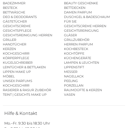
BADEZIMMER
BEAUTY GESCHENKE
BESTECK
BETTDECKEN
BETTWÄSCHE
DAMEN PARFUM
DEO & DEODORANTS
DUSCHGEL & BADESCHAUM
GÄSTETÜCHER
FÜR SIE
GESICHTSCREME
GESICHTSCREME HERREN
GESICHTSPFLEGE
GESICHTSREINIGUNG
GESICHTSREINIGUNG HERREN
GLÄSER
GRILLER
GRILLZUBEHÖR
HANDTÜCHER
HERREN PARFUM
KERZEN
KOCHBESTECK
KOCHGESCHIRR
KOCHTÖPFE
KÖRPERPFLEGE
KÜCHENGERÄTE
KUGELSCHREIBER
LAMPEN & LEUCHTEN
LEINTÜCHER & BETTLAKEN
LIPPENSTIFT
LIPPEN MAKE UP
MESSER
MÖBEL
NAGELLACK
UNISEX PARFUMS
PEELING
KOCHGESCHIRR
PORZELLAN
RASIERER & RASUR ZUBEHÖR
RAUMDÜFTE & KERZEN
TEINT | GESICHTS MAKE UP
VASEN
Hilfe & Kontakt
Mo.–Fr. 9:30 bis 18:30 Uhr