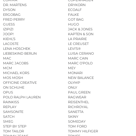
COMMA
COPENHAGEN
DR. MARTENS
DRYKORN
DYSON
ECOALF
ERGOBAG
FALKE
FRED PERRY
GOT BAG
GUESS
HUGO
IZIPIZI
JACK & JONES
JOOP!
KAPTEN & SON
KIEHL’S
LA PRAIRIE
LACOSTE
LE CREUSET
LENA HOSCHEK
LEVI’S®
LIEBESKIND BERLIN
LUISA CERANO
MAC
MARC CAIN
MARC JACOBS
MARC O’POLO
MCM
MEY
MICHAEL KORS
MONARI
MOS MOSH
NEW BALANCE
OFFICINE CREATIVE
OLYMP
ON SCHUHE
ONLY
OPUS
PAUL GREEN
POLO RALPH LAUREN
RAGWEAR
RAINKISS
REISENTHEL
REPLAY
RICHROYAL
SAMSONITE
SANETTA
SATCH
SKINY
SMEG
SOMEDAY
STEP BY STEP
TOM FORD
TOM TAILOR
TOMMY HILFIGER