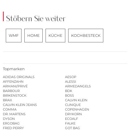
Stöbern Sie weiter
WMF
HOME
KÜCHE
KOCHBESTECK
Topmarken
ADIDAS ORIGINALS
AESOP
AFFENZAHN
ALESSI
ARMANI/PRIVÉ
ARMEDANGELS
BARBOUR
BDK
BIRKENSTOCK
BOSS
BRAX
CALVIN KLEIN
CALVIN KLEIN JEANS
CLINIQUE
COMMA
COPENHAGEN
DR. MARTENS
DRYKORN
DYSON
ECOALF
ERGOBAG
FALKE
FRED PERRY
GOT BAG