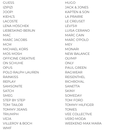
GUESS
HUGO
IZIPIZI
JACK & JONES
JOOP!
KAPTEN & SON
KIEHL’S
LA PRAIRIE
LACOSTE
LE CREUSET
LENA HOSCHEK
LEVI’S®
LIEBESKIND BERLIN
LUISA CERANO
MAC
MARC CAIN
MARC JACOBS
MARC O’POLO
MCM
MEY
MICHAEL KORS
MONARI
MOS MOSH
NEW BALANCE
OFFICINE CREATIVE
OLYMP
ON SCHUHE
ONLY
OPUS
PAUL GREEN
POLO RALPH LAUREN
RAGWEAR
RAINKISS
REISENTHEL
REPLAY
RICHROYAL
SAMSONITE
SANETTA
SATCH
SKINY
SMEG
SOMEDAY
STEP BY STEP
TOM FORD
TOM TAILOR
TOMMY HILFIGER
TOMMY JEANS
TONIES
TRIUMPH
VEE COLLECTIVE
VEJA
VERO MODA
VILLEROY & BOCH
WEEKEND MAX MARA
WMF