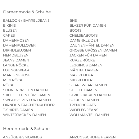
Damenmode & Schuhe
BALLOON / BARREL JEANS
BHS
BIKINIS
BLAZER FÜR DAMEN
BLUSEN
BOOTS
CAPES
CHELSEABOOTS
DAMENHOSEN
DAMENKLEIDER
DAMENPULLOVER
DAUNENMÄNTEL DAMEN
DIRNDLBLUSEN
GROSSE GRÖSSEN DAMEN
HEMDBLUSEN
JACKEN FÜR DAMEN
JEANS DAMEN
KURZE RÖCKE
LANGE RÖCKE
LEGGINGS DAMEN
LOUNGEWEAR
MÄNTEL DAMEN
MARLENEHOSE
MAXIKLEIDER
MIDI RÖCKE
MIDIKLEIDER
RÖCKE
SHAPEWEAR DAMEN
SONNENBRILLEN DAMEN
STIEFEL DAMEN
STIEFELETTEN FÜR DAMEN
STRICKJACKEN DAMEN
SWEATSHIRTS FÜR DAMEN
SOCKEN DAMEN
DIRNDL & TRACHTENKLEIDER
TRENCHCOATS
T-SHIRTS DAMEN
WIDELEG JEANS
WINTERJACKEN DAMEN
WOLLMÄNTEL DAMEN
Herrenmode & Schuhe
ANZÜGE & SMOKINGS
ANZUGSSCHUHE HERREN