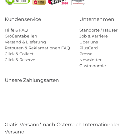
Kundenservice
Unternehmen
Hilfe & FAQ
Standorte / Häuser
Größentabellen
Job & Karriere
Versand & Lieferung
Über uns
Retouren & Reklamationen FAQ
PlusCard
Click & Collect
Presse
Click & Reserve
Newsletter
Gastronomie
Unsere Zahlungsarten
Klarna
Paypal
Mastercard
Visa
Diners
Eps
Shop
Applepay
Amazon
Gratis Versand* nach Österreich Internationaler
Versand