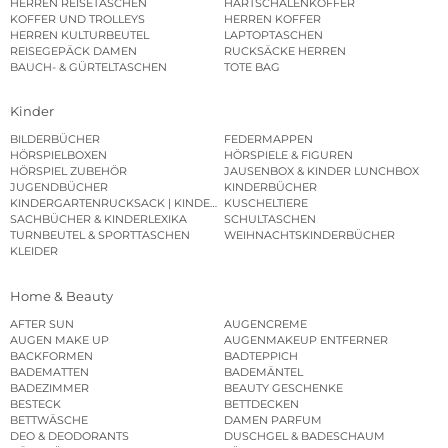
HERREN REISETASCHEN
HARTSCHALENKOFFER
KOFFER UND TROLLEYS
HERREN KOFFER
HERREN KULTURBEUTEL
LAPTOPTASCHEN
REISEGEPÄCK DAMEN
RUCKSÄCKE HERREN
BAUCH- & GÜRTELTASCHEN
TOTE BAG
Kinder
BILDERBÜCHER
FEDERMAPPEN
HÖRSPIELBOXEN
HÖRSPIELE & FIGUREN
HÖRSPIEL ZUBEHÖR
JAUSENBOX & KINDER LUNCHBOX
JUGENDBÜCHER
KINDERBÜCHER
KINDERGARTENRUCKSACK | KINDERGARTENBEUTEL
KUSCHELTIERE
SACHBÜCHER & KINDERLEXIKA
SCHULTASCHEN
TURNBEUTEL & SPORTTASCHEN
WEIHNACHTSKINDERBÜCHER
KLEIDER
Home & Beauty
AFTER SUN
AUGENCREME
AUGEN MAKE UP
AUGENMAKEUP ENTFERNER
BACKFORMEN
BADTEPPICH
BADEMATTEN
BADEMÄNTEL
BADEZIMMER
BEAUTY GESCHENKE
BESTECK
BETTDECKEN
BETTWÄSCHE
DAMEN PARFUM
DEO & DEODORANTS
DUSCHGEL & BADESCHAUM