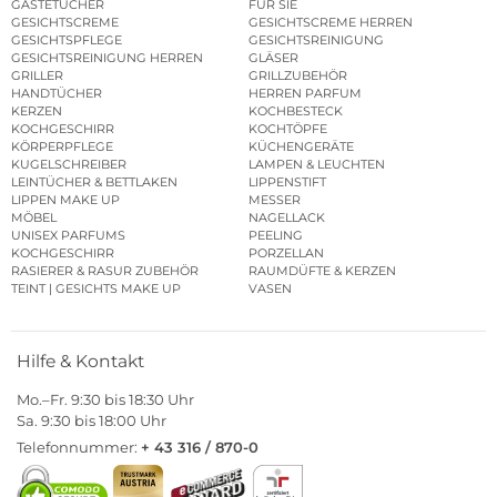
GÄSTETÜCHER
FÜR SIE
GESICHTSCREME
GESICHTSCREME HERREN
GESICHTSPFLEGE
GESICHTSREINIGUNG
GESICHTSREINIGUNG HERREN
GLÄSER
GRILLER
GRILLZUBEHÖR
HANDTÜCHER
HERREN PARFUM
KERZEN
KOCHBESTECK
KOCHGESCHIRR
KOCHTÖPFE
KÖRPERPFLEGE
KÜCHENGERÄTE
KUGELSCHREIBER
LAMPEN & LEUCHTEN
LEINTÜCHER & BETTLAKEN
LIPPENSTIFT
LIPPEN MAKE UP
MESSER
MÖBEL
NAGELLACK
UNISEX PARFUMS
PEELING
KOCHGESCHIRR
PORZELLAN
RASIERER & RASUR ZUBEHÖR
RAUMDÜFTE & KERZEN
TEINT | GESICHTS MAKE UP
VASEN
Hilfe & Kontakt
Mo.–Fr. 9:30 bis 18:30 Uhr
Sa. 9:30 bis 18:00 Uhr
Telefonnummer:
+ 43 316 / 870-0