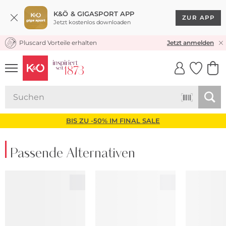
K&Ö & GIGASPORT APP
ZUR APP
Jetzt kostenlos downloaden
Pluscard Vorteile erhalten
KOSTENLOSER VERSAND* & RÜCKVERSAND
Jetzt anmelden
UNSERE APP
CLICK &
CLICK &
COLLECT
RESERVE
BIS ZU -50% IM FINAL SALE
Passende Alternativen