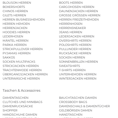
BLOUSON HERREN
BOOTS HERREN
BOXERSHORTS
CARGOHOSEN HERREN
CHINOS HERREN
DAUNENJACKEN HERREN
GILETS HERREN
GROSSE GRÖSSEN HERREN
HERREN BUSINESSHEMDEN
HERREN FREIZEITHEMDEN
HERREN HEMDEN
HERRENHOSEN
HERRENJACKEN
HERRENSNEAKER
HOODIES HERREN
JEANS HERREN
LEDERHOSEN
LEDERJACKEN HERREN
MÄNTEL HERREN
OVERSHIRTS HERREN
PARKA HERREN
POLOSHIRTS HERREN
STRICKPULLOVER HERREN
PULLUNDER HERREN
PYJAMAS HERREN
RUCKSÄCKE HERREN
SAKKOS
SOCKEN HERREN
SOCKEN MULTIPACKS
SONNENBRILLEN HERREN
STRICKJACKEN HERREN
SWEATSHIRTS
TRACHTENMODE HERREN
T-SHIRTS HERREN
ÜBERGANGSJACKEN HERREN
UNTERHEMDEN HERREN
UNTERWÄSCHE HERREN
WINTERJACKEN HERREN
Taschen & Accessoires
DAMENTASCHEN
BAUCHTASCHEN DAMEN
CLUTCHES UND MINIBAGS
CROSSBODY BAGS
DAMENRUCKSÄCKE
DAMENSCHALS & DAMENTÜCHER
SHOPPER
GELDBÖRSEN DAMEN
HANDSCHUHE DAMEN
HANDTASCHEN