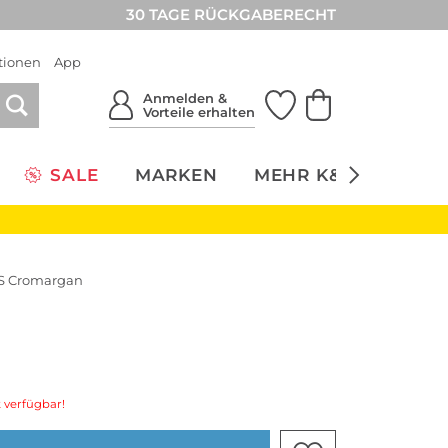
30 TAGE RÜCKGABERECHT
tionen
App
Anmelden &
Vorteile erhalten
SALE
MARKEN
MEHR K&Ö
NACH
US Cromargan
 verfügbar!