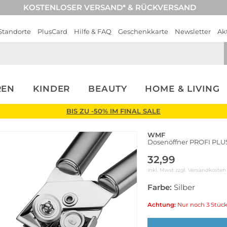
KOSTENLOSER VERSAND* & RÜCKVERSAND
Standorte
PlusCard
Hilfe & FAQ
Geschenkkarte
Newsletter
Ak
REN
KINDER
BEAUTY
HOME & LIVING
BIS ZU -50% IM FINAL SALE
WMF
Dosenöffner PROFI PL
32,99
inkl. Mwst zzgl.
Versandkosten
Farbe:
Silber
Achtung:
Nur noch 3 Stück