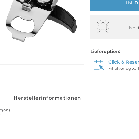
IN 
Meld
Lieferoption:
Click & Rese
Filialverfügba
Herstellerinformationen
argan)
)