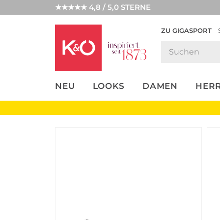
★★★★★ 4,8 / 5,0 STERNE
ZU GIGASPORT
FASHION-
UNSERE APP
CLICK &
CLICK &
TRENDS
COLLECT
RESERVE
NEU
LOOKS
DAMEN
HER