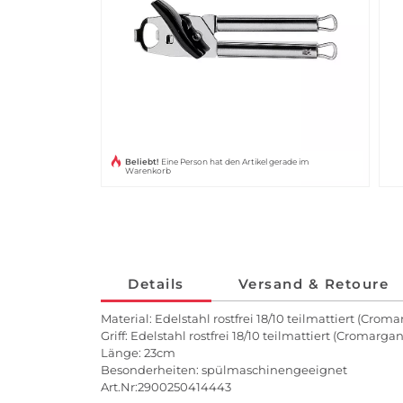
Beliebt!
Eine Person hat den Artikel gerade im
Warenkorb
Details
Versand & Retoure
Material: Edelstahl rostfrei 18/​10 teilmattiert (Crom
Griff: Edelstahl rostfrei 18/​10 teilmattiert (Cromargan
Länge: 23cm
Besonderheiten: spülmaschinengeeignet
Art.Nr:2900250414443