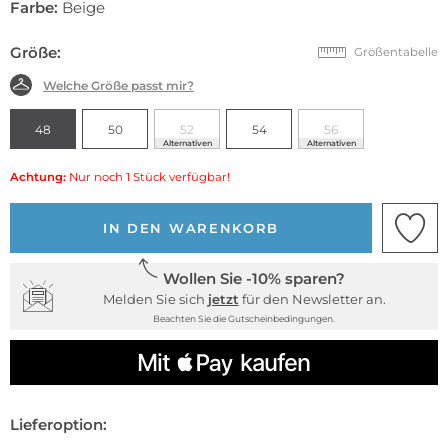
Farbe:
Beige
Größe:
Größentabelle
Welche Größe passt mir?
48
50
52
54
56
Alternativen
Alternativen
Achtung:
Nur noch 1 Stück verfügbar!
IN DEN WARENKORB
Wollen Sie -10% sparen?
Melden Sie sich
jetzt
für den Newsletter an.
Beachten Sie die Gutscheinbedingungen.
Lieferoption: