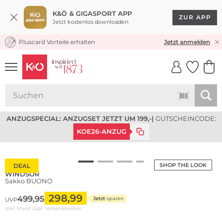
K&Ö & GIGASPORT APP
ZUR APP
Jetzt kostenlos downloaden
Pluscard Vorteile erhalten
KOSTENLOSER VERSAND* & RÜCKVERSAND
Jetzt anmelden
UNSERE APP
CLICK &
CLICK &
COLLECT
RESERVE
ANZUGSPECIAL: ANZUGSET JETZT UM 199,-
|
GUTSCHEINCODE:
KOE26-ANZUG
SHOP THE LOOK
DEAL
WINDSOR
Sakko BUONO
298,99
499,95
Jetzt
sparen
UVP
inkl. Mwst zzgl.
Versandkosten