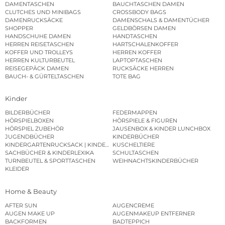
DAMENTASCHEN
BAUCHTASCHEN DAMEN
CLUTCHES UND MINIBAGS
CROSSBODY BAGS
DAMENRUCKSÄCKE
DAMENSCHALS & DAMENTÜCHER
SHOPPER
GELDBÖRSEN DAMEN
HANDSCHUHE DAMEN
HANDTASCHEN
HERREN REISETASCHEN
HARTSCHALENKOFFER
KOFFER UND TROLLEYS
HERREN KOFFER
HERREN KULTURBEUTEL
LAPTOPTASCHEN
REISEGEPÄCK DAMEN
RUCKSÄCKE HERREN
BAUCH- & GÜRTELTASCHEN
TOTE BAG
Kinder
BILDERBÜCHER
FEDERMAPPEN
HÖRSPIELBOXEN
HÖRSPIELE & FIGUREN
HÖRSPIEL ZUBEHÖR
JAUSENBOX & KINDER LUNCHBOX
JUGENDBÜCHER
KINDERBÜCHER
KINDERGARTENRUCKSACK | KINDERGARTENBEUTEL
KUSCHELTIERE
SACHBÜCHER & KINDERLEXIKA
SCHULTASCHEN
TURNBEUTEL & SPORTTASCHEN
WEIHNACHTSKINDERBÜCHER
KLEIDER
Home & Beauty
AFTER SUN
AUGENCREME
AUGEN MAKE UP
AUGENMAKEUP ENTFERNER
BACKFORMEN
BADTEPPICH