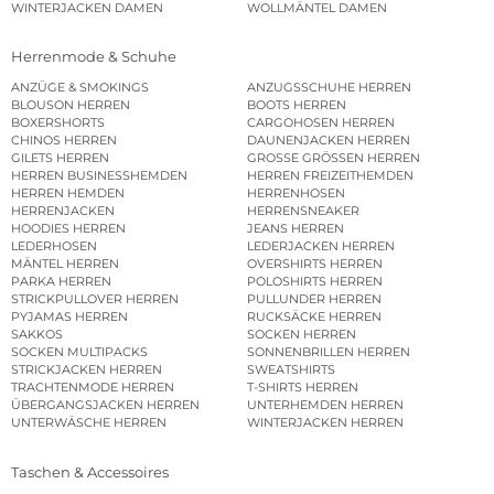
WINTERJACKEN DAMEN
WOLLMÄNTEL DAMEN
Herrenmode & Schuhe
ANZÜGE & SMOKINGS
ANZUGSSCHUHE HERREN
BLOUSON HERREN
BOOTS HERREN
BOXERSHORTS
CARGOHOSEN HERREN
CHINOS HERREN
DAUNENJACKEN HERREN
GILETS HERREN
GROSSE GRÖSSEN HERREN
HERREN BUSINESSHEMDEN
HERREN FREIZEITHEMDEN
HERREN HEMDEN
HERRENHOSEN
HERRENJACKEN
HERRENSNEAKER
HOODIES HERREN
JEANS HERREN
LEDERHOSEN
LEDERJACKEN HERREN
MÄNTEL HERREN
OVERSHIRTS HERREN
PARKA HERREN
POLOSHIRTS HERREN
STRICKPULLOVER HERREN
PULLUNDER HERREN
PYJAMAS HERREN
RUCKSÄCKE HERREN
SAKKOS
SOCKEN HERREN
SOCKEN MULTIPACKS
SONNENBRILLEN HERREN
STRICKJACKEN HERREN
SWEATSHIRTS
TRACHTENMODE HERREN
T-SHIRTS HERREN
ÜBERGANGSJACKEN HERREN
UNTERHEMDEN HERREN
UNTERWÄSCHE HERREN
WINTERJACKEN HERREN
Taschen & Accessoires