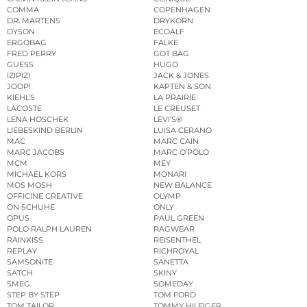
COMMA
COPENHAGEN
DR. MARTENS
DRYKORN
DYSON
ECOALF
ERGOBAG
FALKE
FRED PERRY
GOT BAG
GUESS
HUGO
IZIPIZI
JACK & JONES
JOOP!
KAPTEN & SON
KIEHL’S
LA PRAIRIE
LACOSTE
LE CREUSET
LENA HOSCHEK
LEVI’S®
LIEBESKIND BERLIN
LUISA CERANO
MAC
MARC CAIN
MARC JACOBS
MARC O’POLO
MCM
MEY
MICHAEL KORS
MONARI
MOS MOSH
NEW BALANCE
OFFICINE CREATIVE
OLYMP
ON SCHUHE
ONLY
OPUS
PAUL GREEN
POLO RALPH LAUREN
RAGWEAR
RAINKISS
REISENTHEL
REPLAY
RICHROYAL
SAMSONITE
SANETTA
SATCH
SKINY
SMEG
SOMEDAY
STEP BY STEP
TOM FORD
TOM TAILOR
TOMMY HILFIGER