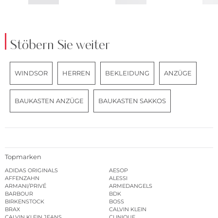
Stöbern Sie weiter
WINDSOR
HERREN
BEKLEIDUNG
ANZÜGE
BAUKASTEN ANZÜGE
BAUKASTEN SAKKOS
Topmarken
ADIDAS ORIGINALS
AESOP
AFFENZAHN
ALESSI
ARMANI/PRIVÉ
ARMEDANGELS
BARBOUR
BDK
BIRKENSTOCK
BOSS
BRAX
CALVIN KLEIN
CALVIN KLEIN JEANS
CLINIQUE