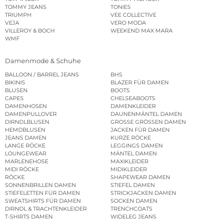
TOMMY JEANS
TONIES
TRIUMPH
VEE COLLECTIVE
VEJA
VERO MODA
VILLEROY & BOCH
WEEKEND MAX MARA
WMF
Damenmode & Schuhe
BALLOON / BARREL JEANS
BHS
BIKINIS
BLAZER FÜR DAMEN
BLUSEN
BOOTS
CAPES
CHELSEABOOTS
DAMENHOSEN
DAMENKLEIDER
DAMENPULLOVER
DAUNENMÄNTEL DAMEN
DIRNDLBLUSEN
GROSSE GRÖSSEN DAMEN
HEMDBLUSEN
JACKEN FÜR DAMEN
JEANS DAMEN
KURZE RÖCKE
LANGE RÖCKE
LEGGINGS DAMEN
LOUNGEWEAR
MÄNTEL DAMEN
MARLENEHOSE
MAXIKLEIDER
MIDI RÖCKE
MIDIKLEIDER
RÖCKE
SHAPEWEAR DAMEN
SONNENBRILLEN DAMEN
STIEFEL DAMEN
STIEFELETTEN FÜR DAMEN
STRICKJACKEN DAMEN
SWEATSHIRTS FÜR DAMEN
SOCKEN DAMEN
DIRNDL & TRACHTENKLEIDER
TRENCHCOATS
T-SHIRTS DAMEN
WIDELEG JEANS