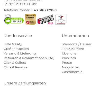
Sa. 9:30 bis 18:00 Uhr
Telefonnummer:
+ 43 316 / 870-0
Kundenservice
Unternehmen
Hilfe & FAQ
Standorte / Häuser
Größentabellen
Job & Karriere
Versand & Lieferung
Über uns
Retouren & Reklamationen FAQ
PlusCard
Click & Collect
Presse
Click & Reserve
Newsletter
Gastronomie
Unsere Zahlungsarten
Klarna
Paypal
Mastercard
Visa
Diners
Eps
Shop
Applepay
Amazon