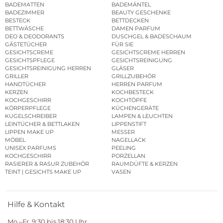
BADEMATTEN
BADEMÄNTEL
BADEZIMMER
BEAUTY GESCHENKE
BESTECK
BETTDECKEN
BETTWÄSCHE
DAMEN PARFUM
DEO & DEODORANTS
DUSCHGEL & BADESCHAUM
GÄSTETÜCHER
FÜR SIE
GESICHTSCREME
GESICHTSCREME HERREN
GESICHTSPFLEGE
GESICHTSREINIGUNG
GESICHTSREINIGUNG HERREN
GLÄSER
GRILLER
GRILLZUBEHÖR
HANDTÜCHER
HERREN PARFUM
KERZEN
KOCHBESTECK
KOCHGESCHIRR
KOCHTÖPFE
KÖRPERPFLEGE
KÜCHENGERÄTE
KUGELSCHREIBER
LAMPEN & LEUCHTEN
LEINTÜCHER & BETTLAKEN
LIPPENSTIFT
LIPPEN MAKE UP
MESSER
MÖBEL
NAGELLACK
UNISEX PARFUMS
PEELING
KOCHGESCHIRR
PORZELLAN
RASIERER & RASUR ZUBEHÖR
RAUMDÜFTE & KERZEN
TEINT | GESICHTS MAKE UP
VASEN
Hilfe & Kontakt
Mo.–Fr. 9:30 bis 18:30 Uhr