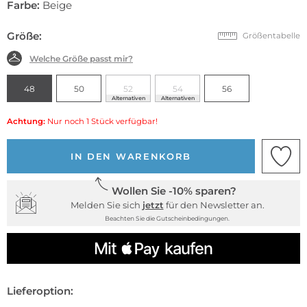
Farbe:
Beige
Größe:
Größentabelle
Welche Größe passt mir?
48
50
52
54
56
Alternativen
Alternativen
Achtung:
Nur noch 1 Stück verfügbar!
IN DEN WARENKORB
Wollen Sie -10% sparen?
Melden Sie sich
jetzt
für den Newsletter an.
Beachten Sie die Gutscheinbedingungen.
Lieferoption: