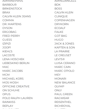
ARMANI/PRIVÉ
ARMEDANGELS
BARBOUR
BDK
BIRKENSTOCK
BOSS
BRAX
CALVIN KLEIN
CALVIN KLEIN JEANS
CLINIQUE
COMMA
COPENHAGEN
DR. MARTENS
DRYKORN
DYSON
ECOALF
ERGOBAG
FALKE
FRED PERRY
GOT BAG
GUESS
HUGO
IZIPIZI
JACK & JONES
JOOP!
KAPTEN & SON
KIEHL’S
LA PRAIRIE
LACOSTE
LE CREUSET
LENA HOSCHEK
LEVI’S®
LIEBESKIND BERLIN
LUISA CERANO
MAC
MARC CAIN
MARC JACOBS
MARC O’POLO
MCM
MEY
MICHAEL KORS
MONARI
MOS MOSH
NEW BALANCE
OFFICINE CREATIVE
OLYMP
ON SCHUHE
ONLY
OPUS
PAUL GREEN
POLO RALPH LAUREN
RAGWEAR
RAINKISS
REISENTHEL
REPLAY
RICHROYAL