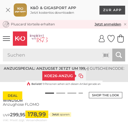
K&Ö & GIGASPORT APP
ZUR APP
Jetzt kostenlos downloaden
Pluscard Vorteile erhalten
KOSTENLOSER VERSAND* & RÜCKVERSAND
Jetzt anmelden
UNSERE APP
CLICK &
CLICK &
COLLECT
RESERVE
ANZUGSPECIAL: ANZUGSET JETZT UM 199,-
|
GUTSCHEINCODE:
KOE26-ANZUG
Beliebt!
9 Personen sehen sich diesen Artikel gerade an
SHOP THE LOOK
DEAL
WINDSOR
Anzughose FLOMO
178,99
299,95
Jetzt
sparen
UVP
inkl. Mwst zzgl.
Versandkosten