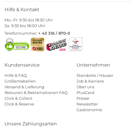
Hilfe & Kontakt
Mo.–Fr. 9:30 bis 18:30 Uhr
Sa. 9:30 bis 18:00 Uhr
Telefonnummer:
+ 43 316 / 870-0
Kundenservice
Unternehmen
Hilfe & FAQ
Standorte / Häuser
Größentabellen
Job & Karriere
Versand & Lieferung
Über uns
Retouren & Reklamationen FAQ
PlusCard
Click & Collect
Presse
Click & Reserve
Newsletter
Gastronomie
Unsere Zahlungsarten
Klarna
Paypal
Mastercard
Visa
Diners
Eps
Shop