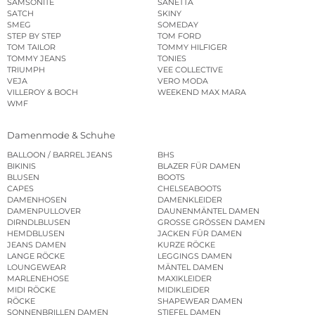
SAMSONITE
SANETTA
SATCH
SKINY
SMEG
SOMEDAY
STEP BY STEP
TOM FORD
TOM TAILOR
TOMMY HILFIGER
TOMMY JEANS
TONIES
TRIUMPH
VEE COLLECTIVE
VEJA
VERO MODA
VILLEROY & BOCH
WEEKEND MAX MARA
WMF
Damenmode & Schuhe
BALLOON / BARREL JEANS
BHS
BIKINIS
BLAZER FÜR DAMEN
BLUSEN
BOOTS
CAPES
CHELSEABOOTS
DAMENHOSEN
DAMENKLEIDER
DAMENPULLOVER
DAUNENMÄNTEL DAMEN
DIRNDLBLUSEN
GROSSE GRÖSSEN DAMEN
HEMDBLUSEN
JACKEN FÜR DAMEN
JEANS DAMEN
KURZE RÖCKE
LANGE RÖCKE
LEGGINGS DAMEN
LOUNGEWEAR
MÄNTEL DAMEN
MARLENEHOSE
MAXIKLEIDER
MIDI RÖCKE
MIDIKLEIDER
RÖCKE
SHAPEWEAR DAMEN
SONNENBRILLEN DAMEN
STIEFEL DAMEN