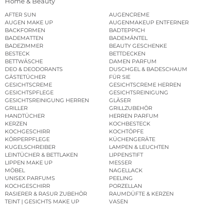
Home & Beauty
AFTER SUN
AUGENCREME
AUGEN MAKE UP
AUGENMAKEUP ENTFERNER
BACKFORMEN
BADTEPPICH
BADEMATTEN
BADEMÄNTEL
BADEZIMMER
BEAUTY GESCHENKE
BESTECK
BETTDECKEN
BETTWÄSCHE
DAMEN PARFUM
DEO & DEODORANTS
DUSCHGEL & BADESCHAUM
GÄSTETÜCHER
FÜR SIE
GESICHTSCREME
GESICHTSCREME HERREN
GESICHTSPFLEGE
GESICHTSREINIGUNG
GESICHTSREINIGUNG HERREN
GLÄSER
GRILLER
GRILLZUBEHÖR
HANDTÜCHER
HERREN PARFUM
KERZEN
KOCHBESTECK
KOCHGESCHIRR
KOCHTÖPFE
KÖRPERPFLEGE
KÜCHENGERÄTE
KUGELSCHREIBER
LAMPEN & LEUCHTEN
LEINTÜCHER & BETTLAKEN
LIPPENSTIFT
LIPPEN MAKE UP
MESSER
MÖBEL
NAGELLACK
UNISEX PARFUMS
PEELING
KOCHGESCHIRR
PORZELLAN
RASIERER & RASUR ZUBEHÖR
RAUMDÜFTE & KERZEN
TEINT | GESICHTS MAKE UP
VASEN