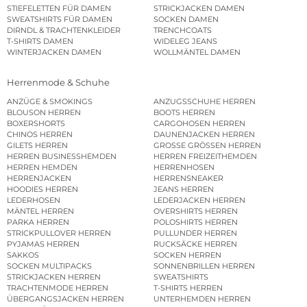
STIEFELETTEN FÜR DAMEN
STRICKJACKEN DAMEN
SWEATSHIRTS FÜR DAMEN
SOCKEN DAMEN
DIRNDL & TRACHTENKLEIDER
TRENCHCOATS
T-SHIRTS DAMEN
WIDELEG JEANS
WINTERJACKEN DAMEN
WOLLMÄNTEL DAMEN
Herrenmode & Schuhe
ANZÜGE & SMOKINGS
ANZUGSSCHUHE HERREN
BLOUSON HERREN
BOOTS HERREN
BOXERSHORTS
CARGOHOSEN HERREN
CHINOS HERREN
DAUNENJACKEN HERREN
GILETS HERREN
GROSSE GRÖSSEN HERREN
HERREN BUSINESSHEMDEN
HERREN FREIZEITHEMDEN
HERREN HEMDEN
HERRENHOSEN
HERRENJACKEN
HERRENSNEAKER
HOODIES HERREN
JEANS HERREN
LEDERHOSEN
LEDERJACKEN HERREN
MÄNTEL HERREN
OVERSHIRTS HERREN
PARKA HERREN
POLOSHIRTS HERREN
STRICKPULLOVER HERREN
PULLUNDER HERREN
PYJAMAS HERREN
RUCKSÄCKE HERREN
SAKKOS
SOCKEN HERREN
SOCKEN MULTIPACKS
SONNENBRILLEN HERREN
STRICKJACKEN HERREN
SWEATSHIRTS
TRACHTENMODE HERREN
T-SHIRTS HERREN
ÜBERGANGSJACKEN HERREN
UNTERHEMDEN HERREN