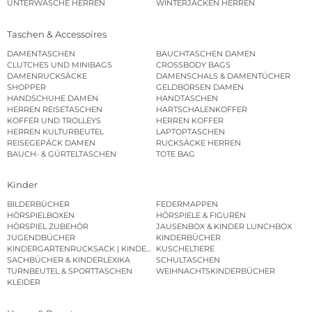
UNTERWÄSCHE HERREN
WINTERJACKEN HERREN
Taschen & Accessoires
DAMENTASCHEN
BAUCHTASCHEN DAMEN
CLUTCHES UND MINIBAGS
CROSSBODY BAGS
DAMENRUCKSÄCKE
DAMENSCHALS & DAMENTÜCHER
SHOPPER
GELDBÖRSEN DAMEN
HANDSCHUHE DAMEN
HANDTASCHEN
HERREN REISETASCHEN
HARTSCHALENKOFFER
KOFFER UND TROLLEYS
HERREN KOFFER
HERREN KULTURBEUTEL
LAPTOPTASCHEN
REISEGEPÄCK DAMEN
RUCKSÄCKE HERREN
BAUCH- & GÜRTELTASCHEN
TOTE BAG
Kinder
BILDERBÜCHER
FEDERMAPPEN
HÖRSPIELBOXEN
HÖRSPIELE & FIGUREN
HÖRSPIEL ZUBEHÖR
JAUSENBOX & KINDER LUNCHBOX
JUGENDBÜCHER
KINDERBÜCHER
KINDERGARTENRUCKSACK | KINDERGARTENBEUTEL
KUSCHELTIERE
SACHBÜCHER & KINDERLEXIKA
SCHULTASCHEN
TURNBEUTEL & SPORTTASCHEN
WEIHNACHTSKINDERBÜCHER
KLEIDER