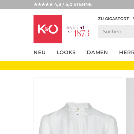
★★★★★ 4,8 / 5,0 STERNE
ZU GIGASPORT
FASHION-
UNSERE APP
CLICK &
CLICK &
TRENDS
COLLECT
RESERVE
NEU
LOOKS
DAMEN
HER