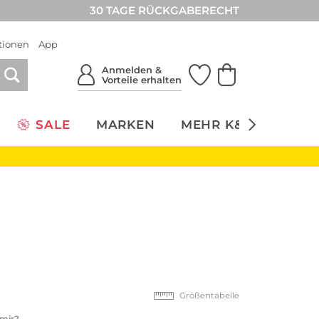
30 TAGE RÜCKGABERECHT
tionen
App
Anmelden &
Vorteile erhalten
SALE
MARKEN
MEHR K&Ö
NACH
Größentabelle
 mir?