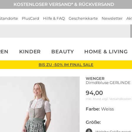
KOSTENLOSER VERSAND* & RÜCKVERSAND
Standorte
PlusCard
Hilfe & FAQ
Geschenkkarte
Newsletter
Ak
REN
KINDER
BEAUTY
HOME & LIVING
BIS ZU -50% IM FINAL SALE
WENGER
Dirndlbluse GERLINDE
94,00
inkl. Mwst zzgl.
Versandkosten
Farbe:
Weiss
Größe:
Welche Größe passt