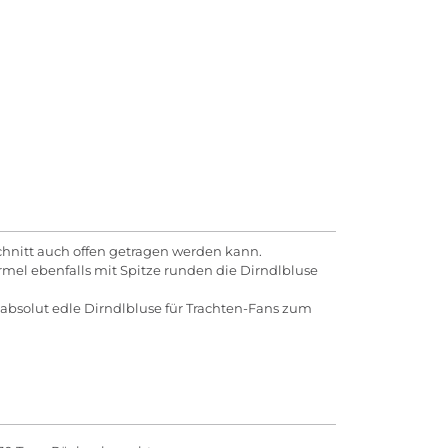
chnitt auch offen getragen werden kann.
rmel ebenfalls mit Spitze runden die Dirndlbluse
 absolut edle Dirndlbluse für Trachten-Fans zum