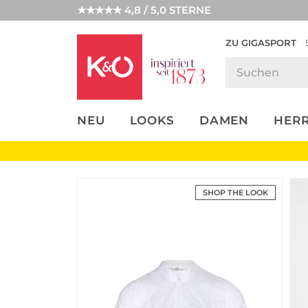
★★★★★ 4,8 / 5,0 STERNE
ZU GIGASPORT
FASHION-
UNSERE APP
CLICK &
CLICK &
TRENDS
COLLECT
RESERVE
NEU
LOOKS
DAMEN
HER
SHOP THE LOOK