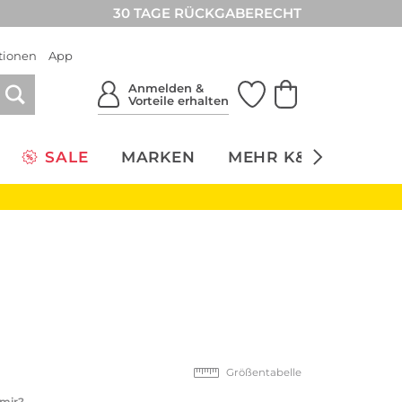
30 TAGE RÜCKGABERECHT
tionen
App
Anmelden &
Vorteile erhalten
SALE
MARKEN
MEHR K&Ö
NACH
Größentabelle
 mir?