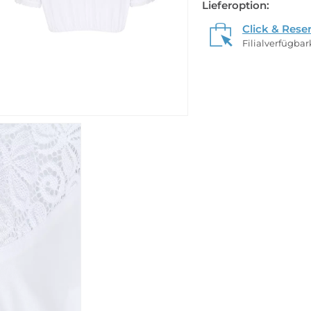
Lieferoption:
Click & Rese
Filialverfügba