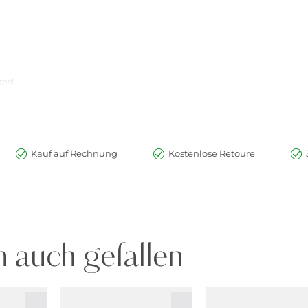
es!
assieren und genießen. Die sanfte Duschcreme reinigt mit einem w
chweislich Standards für soziale und ökologische Leistung, Transpar
Kauf auf Rechnung
Kostenlose Retoure
 auch gefallen