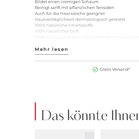
Bildet einen cremigen Schaum
Reinigt sanft mit pflanzlichen Tensiden
Auch für die Haarwäsche geeignet
Hautverträglichkeit dermatologisch getestet
100% natürliche Inhaltsstoffe
100% natürlicher Duft
Probier’s aus und gönn dir und deiner Haut was Gut
Anwendung: Auf die feuchte Haut auftragen, einm
Weleda ist eine Certified B Corporation™.
Mehr lesen
Mehr lesen
Certified B Corporations™ sind Unternehmen, die na
Art.Nr:2900281936921
Gratis Versand*
Das könnte Ihnen