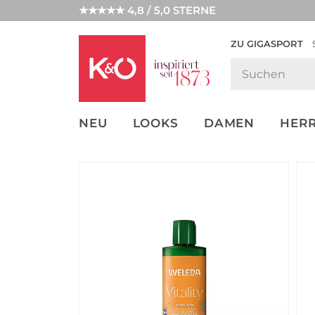
★★★★★ 4,8 / 5,0 STERNE
ZU GIGASPORT
FASHION-
UNSERE APP
CLICK &
CLICK &
TRENDS
COLLECT
RESERVE
NEU
LOOKS
DAMEN
HER