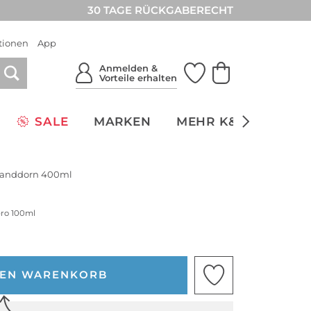
30 TAGE RÜCKGABERECHT
tionen
App
Anmelden &
Vorteile erhalten
SALE
MARKEN
MEHR K&Ö
NACH
 Sanddorn 400ml
pro 100ml
DEN WARENKORB