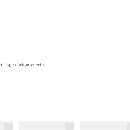
eichen Schaum. Anschließend mit Wasser abspülen.
enz und Verantwortlichkeit erfüllen.
30 Tage Rückgaberecht