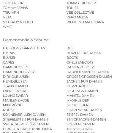
TOM TAILOR
TOMMY HILFIGER
TOMMY JEANS
TONIES
TRIUMPH
VEE COLLECTIVE
VEJA
VERO MODA
VILLEROY & BOCH
WEEKEND MAX MARA
WMF
Damenmode & Schuhe
BALLOON / BARREL JEANS
BHS
BIKINIS
BLAZER FÜR DAMEN
BLUSEN
BOOTS
CAPES
CHELSEABOOTS
DAMENHOSEN
DAMENKLEIDER
DAMENPULLOVER
DAUNENMÄNTEL DAMEN
DIRNDLBLUSEN
GROSSE GRÖSSEN DAMEN
HEMDBLUSEN
JACKEN FÜR DAMEN
JEANS DAMEN
KURZE RÖCKE
LANGE RÖCKE
LEGGINGS DAMEN
LOUNGEWEAR
MÄNTEL DAMEN
MARLENEHOSE
MAXIKLEIDER
MIDI RÖCKE
MIDIKLEIDER
RÖCKE
SHAPEWEAR DAMEN
SONNENBRILLEN DAMEN
STIEFEL DAMEN
STIEFELETTEN FÜR DAMEN
STRICKJACKEN DAMEN
SWEATSHIRTS FÜR DAMEN
SOCKEN DAMEN
DIRNDL & TRACHTENKLEIDER
TRENCHCOATS