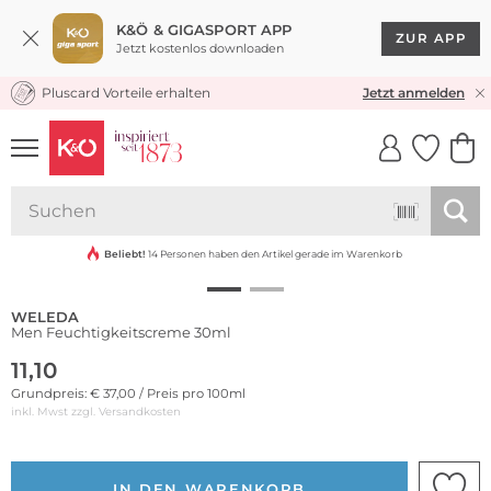
K&Ö & GIGASPORT APP
ZUR APP
Jetzt kostenlos downloaden
Pluscard Vorteile erhalten
KOSTENLOSER VERSAND* & RÜCKVERSAND
Jetzt anmelden
UNSERE APP
CLICK &
CLICK &
Nachhaltig
COLLECT
RESERVE
Bestseller
Beliebt!
14 Personen haben den Artikel gerade im Warenkorb
WELEDA
Men Feuchtigkeitscreme 30ml
11,10
Grundpreis: € 37,00 / Preis pro 100ml
inkl. Mwst zzgl.
Versandkosten
IN DEN WARENKORB