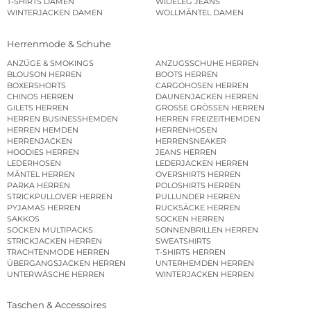
T-SHIRTS DAMEN
WIDELEG JEANS
WINTERJACKEN DAMEN
WOLLMÄNTEL DAMEN
Herrenmode & Schuhe
ANZÜGE & SMOKINGS
ANZUGSSCHUHE HERREN
BLOUSON HERREN
BOOTS HERREN
BOXERSHORTS
CARGOHOSEN HERREN
CHINOS HERREN
DAUNENJACKEN HERREN
GILETS HERREN
GROSSE GRÖSSEN HERREN
HERREN BUSINESSHEMDEN
HERREN FREIZEITHEMDEN
HERREN HEMDEN
HERRENHOSEN
HERRENJACKEN
HERRENSNEAKER
HOODIES HERREN
JEANS HERREN
LEDERHOSEN
LEDERJACKEN HERREN
MÄNTEL HERREN
OVERSHIRTS HERREN
PARKA HERREN
POLOSHIRTS HERREN
STRICKPULLOVER HERREN
PULLUNDER HERREN
PYJAMAS HERREN
RUCKSÄCKE HERREN
SAKKOS
SOCKEN HERREN
SOCKEN MULTIPACKS
SONNENBRILLEN HERREN
STRICKJACKEN HERREN
SWEATSHIRTS
TRACHTENMODE HERREN
T-SHIRTS HERREN
ÜBERGANGSJACKEN HERREN
UNTERHEMDEN HERREN
UNTERWÄSCHE HERREN
WINTERJACKEN HERREN
Taschen & Accessoires