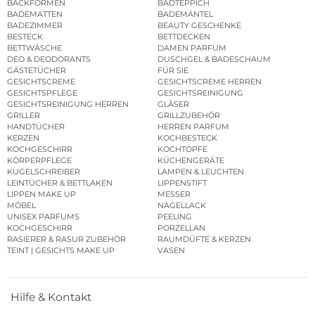
BACKFORMEN
BADTEPPICH
BADEMATTEN
BADEMÄNTEL
BADEZIMMER
BEAUTY GESCHENKE
BESTECK
BETTDECKEN
BETTWÄSCHE
DAMEN PARFUM
DEO & DEODORANTS
DUSCHGEL & BADESCHAUM
GÄSTETÜCHER
FÜR SIE
GESICHTSCREME
GESICHTSCREME HERREN
GESICHTSPFLEGE
GESICHTSREINIGUNG
GESICHTSREINIGUNG HERREN
GLÄSER
GRILLER
GRILLZUBEHÖR
HANDTÜCHER
HERREN PARFUM
KERZEN
KOCHBESTECK
KOCHGESCHIRR
KOCHTÖPFE
KÖRPERPFLEGE
KÜCHENGERÄTE
KUGELSCHREIBER
LAMPEN & LEUCHTEN
LEINTÜCHER & BETTLAKEN
LIPPENSTIFT
LIPPEN MAKE UP
MESSER
MÖBEL
NAGELLACK
UNISEX PARFUMS
PEELING
KOCHGESCHIRR
PORZELLAN
RASIERER & RASUR ZUBEHÖR
RAUMDÜFTE & KERZEN
TEINT | GESICHTS MAKE UP
VASEN
Hilfe & Kontakt