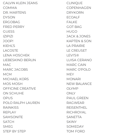
CALVIN KLEIN JEANS
CLINIQUE
COMMA
COPENHAGEN
DR. MARTENS
DRYKORN
DYSON
ECOALF
ERGOBAG
FALKE
FRED PERRY
GOT BAG
GUESS
HUGO
IZIPIZI
JACK & JONES
JOOP!
KAPTEN & SON
KIEHL’S
LA PRAIRIE
LACOSTE
LE CREUSET
LENA HOSCHEK
LEVI’S®
LIEBESKIND BERLIN
LUISA CERANO
MAC
MARC CAIN
MARC JACOBS
MARC O’POLO
MCM
MEY
MICHAEL KORS
MONARI
MOS MOSH
NEW BALANCE
OFFICINE CREATIVE
OLYMP
ON SCHUHE
ONLY
OPUS
PAUL GREEN
POLO RALPH LAUREN
RAGWEAR
RAINKISS
REISENTHEL
REPLAY
RICHROYAL
SAMSONITE
SANETTA
SATCH
SKINY
SMEG
SOMEDAY
STEP BY STEP
TOM FORD