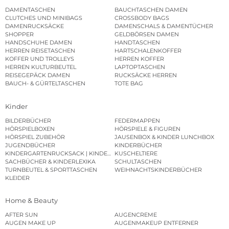
DAMENTASCHEN
BAUCHTASCHEN DAMEN
CLUTCHES UND MINIBAGS
CROSSBODY BAGS
DAMENRUCKSÄCKE
DAMENSCHALS & DAMENTÜCHER
SHOPPER
GELDBÖRSEN DAMEN
HANDSCHUHE DAMEN
HANDTASCHEN
HERREN REISETASCHEN
HARTSCHALENKOFFER
KOFFER UND TROLLEYS
HERREN KOFFER
HERREN KULTURBEUTEL
LAPTOPTASCHEN
REISEGEPÄCK DAMEN
RUCKSÄCKE HERREN
BAUCH- & GÜRTELTASCHEN
TOTE BAG
Kinder
BILDERBÜCHER
FEDERMAPPEN
HÖRSPIELBOXEN
HÖRSPIELE & FIGUREN
HÖRSPIEL ZUBEHÖR
JAUSENBOX & KINDER LUNCHBOX
JUGENDBÜCHER
KINDERBÜCHER
KINDERGARTENRUCKSACK | KINDERGARTENBEUTEL
KUSCHELTIERE
SACHBÜCHER & KINDERLEXIKA
SCHULTASCHEN
TURNBEUTEL & SPORTTASCHEN
WEIHNACHTSKINDERBÜCHER
KLEIDER
Home & Beauty
AFTER SUN
AUGENCREME
AUGEN MAKE UP
AUGENMAKEUP ENTFERNER