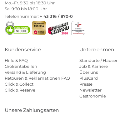
Mo.–Fr. 9:30 bis 18:30 Uhr
Sa. 9:30 bis 18:00 Uhr
Telefonnummer:
+ 43 316 / 870-0
Kundenservice
Unternehmen
Hilfe & FAQ
Standorte / Häuser
Größentabellen
Job & Karriere
Versand & Lieferung
Über uns
Retouren & Reklamationen FAQ
PlusCard
Click & Collect
Presse
Click & Reserve
Newsletter
Gastronomie
Unsere Zahlungsarten
Klarna
Paypal
Mastercard
Visa
Diners
Eps
Shop
Applepay
Amazon