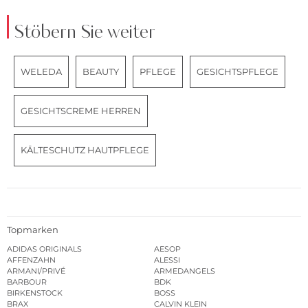
Stöbern Sie weiter
WELEDA
BEAUTY
PFLEGE
GESICHTSPFLEGE
GESICHTSCREME HERREN
KÄLTESCHUTZ HAUTPFLEGE
Topmarken
ADIDAS ORIGINALS
AESOP
AFFENZAHN
ALESSI
ARMANI/PRIVÉ
ARMEDANGELS
BARBOUR
BDK
BIRKENSTOCK
BOSS
BRAX
CALVIN KLEIN