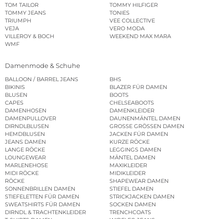
TOM TAILOR
TOMMY HILFIGER
TOMMY JEANS
TONIES
TRIUMPH
VEE COLLECTIVE
VEJA
VERO MODA
VILLEROY & BOCH
WEEKEND MAX MARA
WMF
Damenmode & Schuhe
BALLOON / BARREL JEANS
BHS
BIKINIS
BLAZER FÜR DAMEN
BLUSEN
BOOTS
CAPES
CHELSEABOOTS
DAMENHOSEN
DAMENKLEIDER
DAMENPULLOVER
DAUNENMÄNTEL DAMEN
DIRNDLBLUSEN
GROSSE GRÖSSEN DAMEN
HEMDBLUSEN
JACKEN FÜR DAMEN
JEANS DAMEN
KURZE RÖCKE
LANGE RÖCKE
LEGGINGS DAMEN
LOUNGEWEAR
MÄNTEL DAMEN
MARLENEHOSE
MAXIKLEIDER
MIDI RÖCKE
MIDIKLEIDER
RÖCKE
SHAPEWEAR DAMEN
SONNENBRILLEN DAMEN
STIEFEL DAMEN
STIEFELETTEN FÜR DAMEN
STRICKJACKEN DAMEN
SWEATSHIRTS FÜR DAMEN
SOCKEN DAMEN
DIRNDL & TRACHTENKLEIDER
TRENCHCOATS