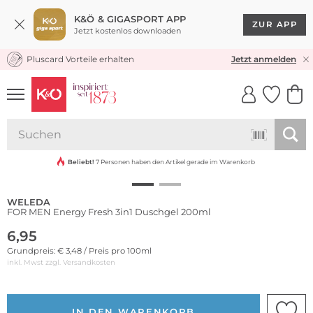
K&Ö & GIGASPORT APP
ZUR APP
Jetzt kostenlos downloaden
Pluscard Vorteile erhalten
KOSTENLOSER VERSAND* & RÜCKVERSAND
Jetzt anmelden
UNSERE APP
CLICK &
CLICK &
COLLECT
RESERVE
Nachhaltig
Beliebt!
7 Personen haben den Artikel gerade im Warenkorb
WELEDA
FOR MEN Energy Fresh 3in1 Duschgel 200ml
6,95
Grundpreis: € 3,48 / Preis pro 100ml
inkl. Mwst zzgl.
Versandkosten
IN DEN WARENKORB