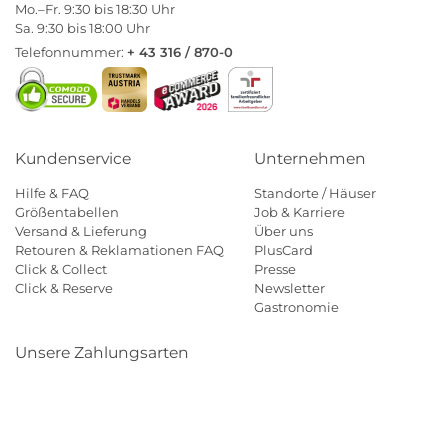
Mo.–Fr. 9:30 bis 18:30 Uhr
Sa. 9:30 bis 18:00 Uhr
Telefonnummer:
+ 43 316 / 870-0
Kundenservice
Unternehmen
Hilfe & FAQ
Standorte / Häuser
Größentabellen
Job & Karriere
Versand & Lieferung
Über uns
Retouren & Reklamationen FAQ
PlusCard
Click & Collect
Presse
Click & Reserve
Newsletter
Gastronomie
Unsere Zahlungsarten
Klarna
Paypal
Mastercard
Visa
Diners
Eps
Shop
Applepay
Amazon