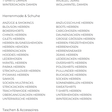
T-SHIRTS DAMEN
WIDELEG JEANS
WINTERJACKEN DAMEN
WOLLMÄNTEL DAMEN
Herrenmode & Schuhe
ANZÜGE & SMOKINGS
ANZUGSSCHUHE HERREN
BLOUSON HERREN
BOOTS HERREN
BOXERSHORTS
CARGOHOSEN HERREN
CHINOS HERREN
DAUNENJACKEN HERREN
GILETS HERREN
GROSSE GRÖSSEN HERREN
HERREN BUSINESSHEMDEN
HERREN FREIZEITHEMDEN
HERREN HEMDEN
HERRENHOSEN
HERRENJACKEN
HERRENSNEAKER
HOODIES HERREN
JEANS HERREN
LEDERHOSEN
LEDERJACKEN HERREN
MÄNTEL HERREN
OVERSHIRTS HERREN
PARKA HERREN
POLOSHIRTS HERREN
STRICKPULLOVER HERREN
PULLUNDER HERREN
PYJAMAS HERREN
RUCKSÄCKE HERREN
SAKKOS
SOCKEN HERREN
SOCKEN MULTIPACKS
SONNENBRILLEN HERREN
STRICKJACKEN HERREN
SWEATSHIRTS
TRACHTENMODE HERREN
T-SHIRTS HERREN
ÜBERGANGSJACKEN HERREN
UNTERHEMDEN HERREN
UNTERWÄSCHE HERREN
WINTERJACKEN HERREN
Taschen & Accessoires