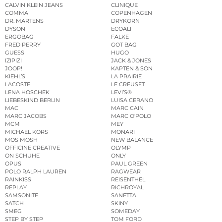
CALVIN KLEIN JEANS
CLINIQUE
COMMA
COPENHAGEN
DR. MARTENS
DRYKORN
DYSON
ECOALF
ERGOBAG
FALKE
FRED PERRY
GOT BAG
GUESS
HUGO
IZIPIZI
JACK & JONES
JOOP!
KAPTEN & SON
KIEHL’S
LA PRAIRIE
LACOSTE
LE CREUSET
LENA HOSCHEK
LEVI’S®
LIEBESKIND BERLIN
LUISA CERANO
MAC
MARC CAIN
MARC JACOBS
MARC O’POLO
MCM
MEY
MICHAEL KORS
MONARI
MOS MOSH
NEW BALANCE
OFFICINE CREATIVE
OLYMP
ON SCHUHE
ONLY
OPUS
PAUL GREEN
POLO RALPH LAUREN
RAGWEAR
RAINKISS
REISENTHEL
REPLAY
RICHROYAL
SAMSONITE
SANETTA
SATCH
SKINY
SMEG
SOMEDAY
STEP BY STEP
TOM FORD