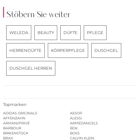
Stöbern Sie weiter
WELEDA
BEAUTY
DÜFTE
PFLEGE
HERRENDÜFTE
KÖRPERPFLEGE
DUSCHGEL
DUSCHGEL HERREN
Topmarken
ADIDAS ORIGINALS
AESOP
AFFENZAHN
ALESSI
ARMANI/PRIVÉ
ARMEDANGELS
BARBOUR
BDK
BIRKENSTOCK
BOSS
BRAX
CALVIN KLEIN