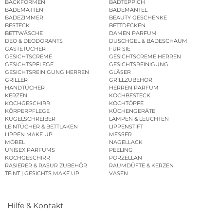
BACKFORMEN
BADTEPPICH
BADEMATTEN
BADEMÄNTEL
BADEZIMMER
BEAUTY GESCHENKE
BESTECK
BETTDECKEN
BETTWÄSCHE
DAMEN PARFUM
DEO & DEODORANTS
DUSCHGEL & BADESCHAUM
GÄSTETÜCHER
FÜR SIE
GESICHTSCREME
GESICHTSCREME HERREN
GESICHTSPFLEGE
GESICHTSREINIGUNG
GESICHTSREINIGUNG HERREN
GLÄSER
GRILLER
GRILLZUBEHÖR
HANDTÜCHER
HERREN PARFUM
KERZEN
KOCHBESTECK
KOCHGESCHIRR
KOCHTÖPFE
KÖRPERPFLEGE
KÜCHENGERÄTE
KUGELSCHREIBER
LAMPEN & LEUCHTEN
LEINTÜCHER & BETTLAKEN
LIPPENSTIFT
LIPPEN MAKE UP
MESSER
MÖBEL
NAGELLACK
UNISEX PARFUMS
PEELING
KOCHGESCHIRR
PORZELLAN
RASIERER & RASUR ZUBEHÖR
RAUMDÜFTE & KERZEN
TEINT | GESICHTS MAKE UP
VASEN
Hilfe & Kontakt