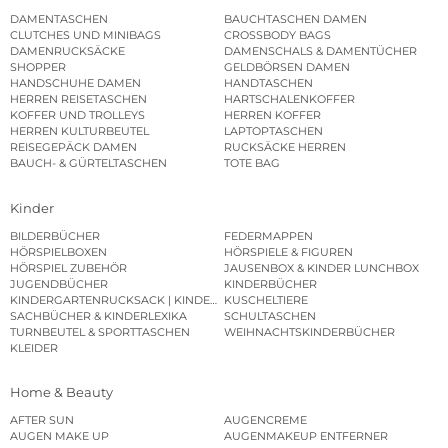
DAMENTASCHEN
BAUCHTASCHEN DAMEN
CLUTCHES UND MINIBAGS
CROSSBODY BAGS
DAMENRUCKSÄCKE
DAMENSCHALS & DAMENTÜCHER
SHOPPER
GELDBÖRSEN DAMEN
HANDSCHUHE DAMEN
HANDTASCHEN
HERREN REISETASCHEN
HARTSCHALENKOFFER
KOFFER UND TROLLEYS
HERREN KOFFER
HERREN KULTURBEUTEL
LAPTOPTASCHEN
REISEGEPÄCK DAMEN
RUCKSÄCKE HERREN
BAUCH- & GÜRTELTASCHEN
TOTE BAG
Kinder
BILDERBÜCHER
FEDERMAPPEN
HÖRSPIELBOXEN
HÖRSPIELE & FIGUREN
HÖRSPIEL ZUBEHÖR
JAUSENBOX & KINDER LUNCHBOX
JUGENDBÜCHER
KINDERBÜCHER
KINDERGARTENRUCKSACK | KINDERGARTENBEUTEL
KUSCHELTIERE
SACHBÜCHER & KINDERLEXIKA
SCHULTASCHEN
TURNBEUTEL & SPORTTASCHEN
WEIHNACHTSKINDERBÜCHER
KLEIDER
Home & Beauty
AFTER SUN
AUGENCREME
AUGEN MAKE UP
AUGENMAKEUP ENTFERNER