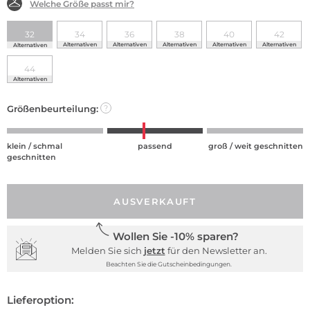
Welche Größe passt mir?
32
34
36
38
40
42
Alternativen
Alternativen
Alternativen
Alternativen
Alternativen
Alternativen
44
Alternativen
Größenbeurteilung:
?
klein / schmal
passend
groß / weit geschnitten
geschnitten
AUSVERKAUFT
Wollen Sie -10% sparen?
Melden Sie sich
jetzt
für den Newsletter an.
Beachten Sie die Gutscheinbedingungen.
Lieferoption: