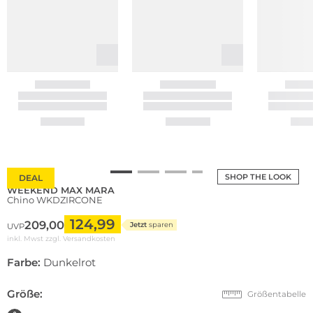
SHOP THE LOOK
DEAL
WEEKEND MAX MARA
Chino WKDZIRCONE
124,99
209,00
Jetzt
sparen
UVP
inkl. Mwst zzgl.
Versandkosten
Farbe:
Dunkelrot
Größe:
Größentabelle