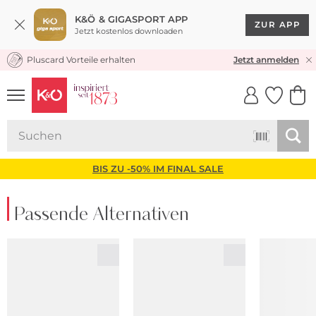
K&Ö & GIGASPORT APP
ZUR APP
Jetzt kostenlos downloaden
Pluscard Vorteile erhalten
KOSTENLOSER VERSAND* & RÜCKVERSAND
Jetzt anmelden
UNSERE APP
CLICK &
CLICK &
COLLECT
RESERVE
BIS ZU -50% IM FINAL SALE
Passende Alternativen