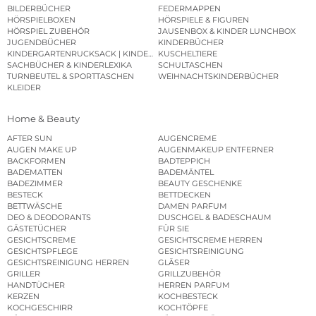
BILDERBÜCHER
FEDERMAPPEN
HÖRSPIELBOXEN
HÖRSPIELE & FIGUREN
HÖRSPIEL ZUBEHÖR
JAUSENBOX & KINDER LUNCHBOX
JUGENDBÜCHER
KINDERBÜCHER
KINDERGARTENRUCKSACK | KINDERGARTENBEUTEL
KUSCHELTIERE
SACHBÜCHER & KINDERLEXIKA
SCHULTASCHEN
TURNBEUTEL & SPORTTASCHEN
WEIHNACHTSKINDERBÜCHER
KLEIDER
Home & Beauty
AFTER SUN
AUGENCREME
AUGEN MAKE UP
AUGENMAKEUP ENTFERNER
BACKFORMEN
BADTEPPICH
BADEMATTEN
BADEMÄNTEL
BADEZIMMER
BEAUTY GESCHENKE
BESTECK
BETTDECKEN
BETTWÄSCHE
DAMEN PARFUM
DEO & DEODORANTS
DUSCHGEL & BADESCHAUM
GÄSTETÜCHER
FÜR SIE
GESICHTSCREME
GESICHTSCREME HERREN
GESICHTSPFLEGE
GESICHTSREINIGUNG
GESICHTSREINIGUNG HERREN
GLÄSER
GRILLER
GRILLZUBEHÖR
HANDTÜCHER
HERREN PARFUM
KERZEN
KOCHBESTECK
KOCHGESCHIRR
KOCHTÖPFE