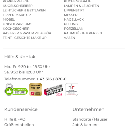
KÖRPERPFLEGE
KÜCHENGERÄTE
KUGELSCHREIBER
LAMPEN & LEUCHTEN
LEINTÜCHER & BETTLAKEN
LIPPENSTIFT
LIPPEN MAKE UP
MESSER
MÖBEL
NAGELLACK
UNISEX PARFUMS
PEELING
KOCHGESCHIRR
PORZELLAN
RASIERER & RASUR ZUBEHÖR
RAUMDÜFTE & KERZEN
TEINT | GESICHTS MAKE UP
VASEN
Hilfe & Kontakt
Mo.–Fr. 9:30 bis 18:30 Uhr
Sa. 9:30 bis 18:00 Uhr
Telefonnummer:
+ 43 316 / 870-0
Kundenservice
Unternehmen
Hilfe & FAQ
Standorte / Häuser
Größentabellen
Job & Karriere