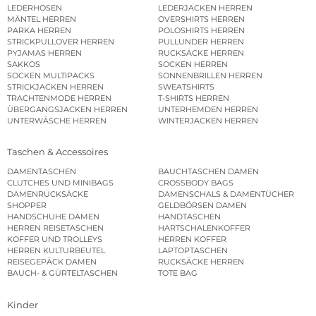
LEDERHOSEN
LEDERJACKEN HERREN
MÄNTEL HERREN
OVERSHIRTS HERREN
PARKA HERREN
POLOSHIRTS HERREN
STRICKPULLOVER HERREN
PULLUNDER HERREN
PYJAMAS HERREN
RUCKSÄCKE HERREN
SAKKOS
SOCKEN HERREN
SOCKEN MULTIPACKS
SONNENBRILLEN HERREN
STRICKJACKEN HERREN
SWEATSHIRTS
TRACHTENMODE HERREN
T-SHIRTS HERREN
ÜBERGANGSJACKEN HERREN
UNTERHEMDEN HERREN
UNTERWÄSCHE HERREN
WINTERJACKEN HERREN
Taschen & Accessoires
DAMENTASCHEN
BAUCHTASCHEN DAMEN
CLUTCHES UND MINIBAGS
CROSSBODY BAGS
DAMENRUCKSÄCKE
DAMENSCHALS & DAMENTÜCHER
SHOPPER
GELDBÖRSEN DAMEN
HANDSCHUHE DAMEN
HANDTASCHEN
HERREN REISETASCHEN
HARTSCHALENKOFFER
KOFFER UND TROLLEYS
HERREN KOFFER
HERREN KULTURBEUTEL
LAPTOPTASCHEN
REISEGEPÄCK DAMEN
RUCKSÄCKE HERREN
BAUCH- & GÜRTELTASCHEN
TOTE BAG
Kinder