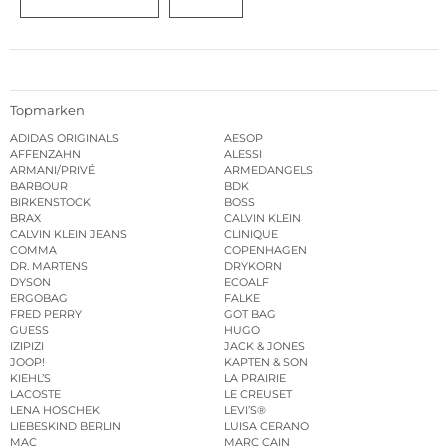
Topmarken
ADIDAS ORIGINALS
AESOP
AFFENZAHN
ALESSI
ARMANI/PRIVÉ
ARMEDANGELS
BARBOUR
BDK
BIRKENSTOCK
BOSS
BRAX
CALVIN KLEIN
CALVIN KLEIN JEANS
CLINIQUE
COMMA
COPENHAGEN
DR. MARTENS
DRYKORN
DYSON
ECOALF
ERGOBAG
FALKE
FRED PERRY
GOT BAG
GUESS
HUGO
IZIPIZI
JACK & JONES
JOOP!
KAPTEN & SON
KIEHL’S
LA PRAIRIE
LACOSTE
LE CREUSET
LENA HOSCHEK
LEVI’S®
LIEBESKIND BERLIN
LUISA CERANO
MAC
MARC CAIN