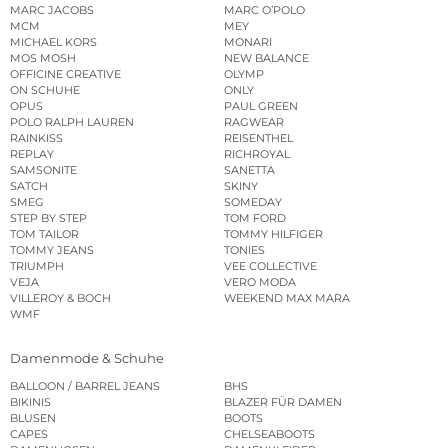
MARC JACOBS
MARC O’POLO
MCM
MEY
MICHAEL KORS
MONARI
MOS MOSH
NEW BALANCE
OFFICINE CREATIVE
OLYMP
ON SCHUHE
ONLY
OPUS
PAUL GREEN
POLO RALPH LAUREN
RAGWEAR
RAINKISS
REISENTHEL
REPLAY
RICHROYAL
SAMSONITE
SANETTA
SATCH
SKINY
SMEG
SOMEDAY
STEP BY STEP
TOM FORD
TOM TAILOR
TOMMY HILFIGER
TOMMY JEANS
TONIES
TRIUMPH
VEE COLLECTIVE
VEJA
VERO MODA
VILLEROY & BOCH
WEEKEND MAX MARA
WMF
Damenmode & Schuhe
BALLOON / BARREL JEANS
BHS
BIKINIS
BLAZER FÜR DAMEN
BLUSEN
BOOTS
CAPES
CHELSEABOOTS