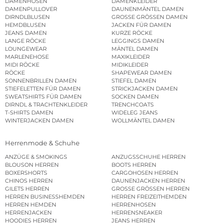
DAMENHOSEN
DAMENKLEIDER
DAMENPULLOVER
DAUNENMÄNTEL DAMEN
DIRNDLBLUSEN
GROSSE GRÖSSEN DAMEN
HEMDBLUSEN
JACKEN FÜR DAMEN
JEANS DAMEN
KURZE RÖCKE
LANGE RÖCKE
LEGGINGS DAMEN
LOUNGEWEAR
MÄNTEL DAMEN
MARLENEHOSE
MAXIKLEIDER
MIDI RÖCKE
MIDIKLEIDER
RÖCKE
SHAPEWEAR DAMEN
SONNENBRILLEN DAMEN
STIEFEL DAMEN
STIEFELETTEN FÜR DAMEN
STRICKJACKEN DAMEN
SWEATSHIRTS FÜR DAMEN
SOCKEN DAMEN
DIRNDL & TRACHTENKLEIDER
TRENCHCOATS
T-SHIRTS DAMEN
WIDELEG JEANS
WINTERJACKEN DAMEN
WOLLMÄNTEL DAMEN
Herrenmode & Schuhe
ANZÜGE & SMOKINGS
ANZUGSSCHUHE HERREN
BLOUSON HERREN
BOOTS HERREN
BOXERSHORTS
CARGOHOSEN HERREN
CHINOS HERREN
DAUNENJACKEN HERREN
GILETS HERREN
GROSSE GRÖSSEN HERREN
HERREN BUSINESSHEMDEN
HERREN FREIZEITHEMDEN
HERREN HEMDEN
HERRENHOSEN
HERRENJACKEN
HERRENSNEAKER
HOODIES HERREN
JEANS HERREN