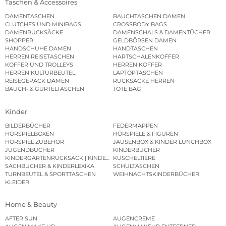
Taschen & Accessoires
DAMENTASCHEN
BAUCHTASCHEN DAMEN
CLUTCHES UND MINIBAGS
CROSSBODY BAGS
DAMENRUCKSÄCKE
DAMENSCHALS & DAMENTÜCHER
SHOPPER
GELDBÖRSEN DAMEN
HANDSCHUHE DAMEN
HANDTASCHEN
HERREN REISETASCHEN
HARTSCHALENKOFFER
KOFFER UND TROLLEYS
HERREN KOFFER
HERREN KULTURBEUTEL
LAPTOPTASCHEN
REISEGEPÄCK DAMEN
RUCKSÄCKE HERREN
BAUCH- & GÜRTELTASCHEN
TOTE BAG
Kinder
BILDERBÜCHER
FEDERMAPPEN
HÖRSPIELBOXEN
HÖRSPIELE & FIGUREN
HÖRSPIEL ZUBEHÖR
JAUSENBOX & KINDER LUNCHBOX
JUGENDBÜCHER
KINDERBÜCHER
KINDERGARTENRUCKSACK | KINDERGARTENBEUTEL
KUSCHELTIERE
SACHBÜCHER & KINDERLEXIKA
SCHULTASCHEN
TURNBEUTEL & SPORTTASCHEN
WEIHNACHTSKINDERBÜCHER
KLEIDER
Home & Beauty
AFTER SUN
AUGENCREME