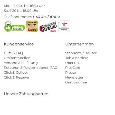
Mo.–Fr. 9:30 bis 18:30 Uhr
Sa. 9:30 bis 18:00 Uhr
Telefonnummer:
+ 43 316 / 870-0
Kundenservice
Unternehmen
Hilfe & FAQ
Standorte / Häuser
Größentabellen
Job & Karriere
Versand & Lieferung
Über uns
Retouren & Reklamationen FAQ
PlusCard
Click & Collect
Presse
Click & Reserve
Newsletter
Gastronomie
Unsere Zahlungsarten
Klarna
Paypal
Mastercard
Visa
Diners
Eps
Shop
Applepay
Amazon