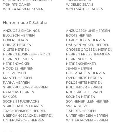
T-SHIRTS DAMEN
WIDELEG JEANS
WINTERJACKEN DAMEN
WOLLMÄNTEL DAMEN
Herrenmode & Schuhe
ANZÜGE & SMOKINGS
ANZUGSSCHUHE HERREN
BLOUSON HERREN
BOOTS HERREN
BOXERSHORTS
CARGOHOSEN HERREN
CHINOS HERREN
DAUNENJACKEN HERREN
GILETS HERREN
GROSSE GRÖSSEN HERREN
HERREN BUSINESSHEMDEN
HERREN FREIZEITHEMDEN
HERREN HEMDEN
HERRENHOSEN
HERRENJACKEN
HERRENSNEAKER
HOODIES HERREN
JEANS HERREN
LEDERHOSEN
LEDERJACKEN HERREN
MÄNTEL HERREN
OVERSHIRTS HERREN
PARKA HERREN
POLOSHIRTS HERREN
STRICKPULLOVER HERREN
PULLUNDER HERREN
PYJAMAS HERREN
RUCKSÄCKE HERREN
SAKKOS
SOCKEN HERREN
SOCKEN MULTIPACKS
SONNENBRILLEN HERREN
STRICKJACKEN HERREN
SWEATSHIRTS
TRACHTENMODE HERREN
T-SHIRTS HERREN
ÜBERGANGSJACKEN HERREN
UNTERHEMDEN HERREN
UNTERWÄSCHE HERREN
WINTERJACKEN HERREN