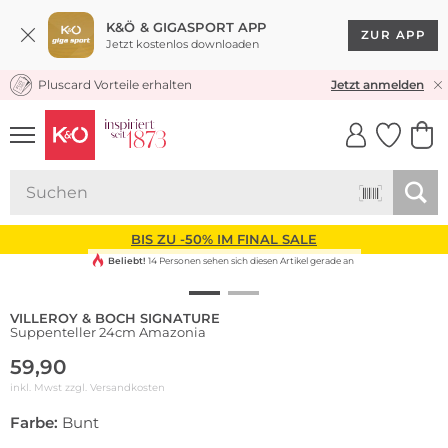
K&Ö & GIGASPORT APP
ZUR APP
Jetzt kostenlos downloaden
Pluscard Vorteile erhalten
KOSTENLOSER VERSAND* & RÜCKVERSAND
Jetzt anmelden
UNSERE APP
CLICK &
CLICK &
COLLECT
RESERVE
BIS ZU -50% IM FINAL SALE
Beliebt!
14 Personen sehen sich diesen Artikel gerade an
VILLEROY & BOCH SIGNATURE
Suppenteller 24cm Amazonia
59,90
inkl. Mwst zzgl.
Versandkosten
Farbe:
Bunt