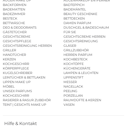
AUGEN MAKE UP
AUGENMAKEUP ENTFERNER
BACKFORMEN
BADTEPPICH
BADEMATTEN
BADEMÄNTEL
BADEZIMMER
BEAUTY GESCHENKE
BESTECK
BETTDECKEN
BETTWÄSCHE
DAMEN PARFUM
DEO & DEODORANTS
DUSCHGEL & BADESCHAUM
GÄSTETÜCHER
FÜR SIE
GESICHTSCREME
GESICHTSCREME HERREN
GESICHTSPFLEGE
GESICHTSREINIGUNG
GESICHTSREINIGUNG HERREN
GLÄSER
GRILLER
GRILLZUBEHÖR
HANDTÜCHER
HERREN PARFUM
KERZEN
KOCHBESTECK
KOCHGESCHIRR
KOCHTÖPFE
KÖRPERPFLEGE
KÜCHENGERÄTE
KUGELSCHREIBER
LAMPEN & LEUCHTEN
LEINTÜCHER & BETTLAKEN
LIPPENSTIFT
LIPPEN MAKE UP
MESSER
MÖBEL
NAGELLACK
UNISEX PARFUMS
PEELING
KOCHGESCHIRR
PORZELLAN
RASIERER & RASUR ZUBEHÖR
RAUMDÜFTE & KERZEN
TEINT | GESICHTS MAKE UP
VASEN
Hilfe & Kontakt