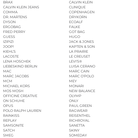
BRAX
CALVIN KLEIN
CALVIN KLEIN JEANS
CLINIQUE
COMMA
COPENHAGEN
DR. MARTENS
DRYKORN
DYSON
ECOALF
ERGOBAG
FALKE
FRED PERRY
GOT BAG
GUESS
HUGO
IZIPIZI
JACK & JONES
JOOP!
KAPTEN & SON
KIEHL’S
LA PRAIRIE
LACOSTE
LE CREUSET
LENA HOSCHEK
LEVI’S®
LIEBESKIND BERLIN
LUISA CERANO
MAC
MARC CAIN
MARC JACOBS
MARC O’POLO
MCM
MEY
MICHAEL KORS
MONARI
MOS MOSH
NEW BALANCE
OFFICINE CREATIVE
OLYMP
ON SCHUHE
ONLY
OPUS
PAUL GREEN
POLO RALPH LAUREN
RAGWEAR
RAINKISS
REISENTHEL
REPLAY
RICHROYAL
SAMSONITE
SANETTA
SATCH
SKINY
SMEG
SOMEDAY