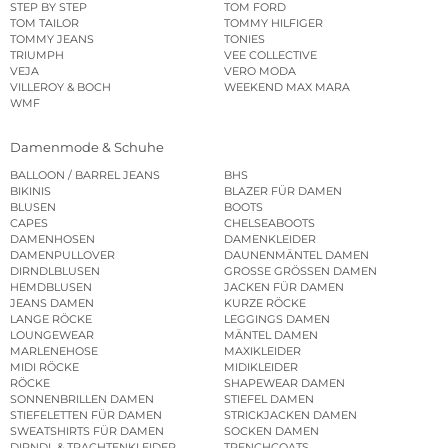
STEP BY STEP
TOM FORD
TOM TAILOR
TOMMY HILFIGER
TOMMY JEANS
TONIES
TRIUMPH
VEE COLLECTIVE
VEJA
VERO MODA
VILLEROY & BOCH
WEEKEND MAX MARA
WMF
Damenmode & Schuhe
BALLOON / BARREL JEANS
BHS
BIKINIS
BLAZER FÜR DAMEN
BLUSEN
BOOTS
CAPES
CHELSEABOOTS
DAMENHOSEN
DAMENKLEIDER
DAMENPULLOVER
DAUNENMÄNTEL DAMEN
DIRNDLBLUSEN
GROSSE GRÖSSEN DAMEN
HEMDBLUSEN
JACKEN FÜR DAMEN
JEANS DAMEN
KURZE RÖCKE
LANGE RÖCKE
LEGGINGS DAMEN
LOUNGEWEAR
MÄNTEL DAMEN
MARLENEHOSE
MAXIKLEIDER
MIDI RÖCKE
MIDIKLEIDER
RÖCKE
SHAPEWEAR DAMEN
SONNENBRILLEN DAMEN
STIEFEL DAMEN
STIEFELETTEN FÜR DAMEN
STRICKJACKEN DAMEN
SWEATSHIRTS FÜR DAMEN
SOCKEN DAMEN
DIRNDL & TRACHTENKLEIDER
TRENCHCOATS